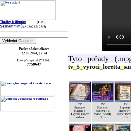
Titulky k filmům
(1371)
Seznam filmů
(.XLS)
(21.01.2016)
Poslední aktualizace
22.05.2024, 12:24
Tyto pořady (.mp
Počet přístupů od 17.5.2011:
7759647
tv_5_vyroci_loretta_s
TV
TV
TV
Supreme-
Supreme-
Supreme-
MasterTV
MasterTV 5
MasterTV
4 výročí koncert
vyroci Beverly
vyroci Beve
oslava
Hills
Hills