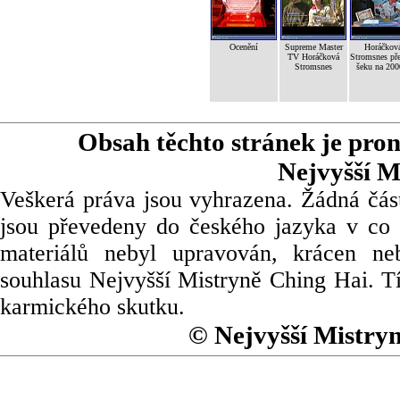
Ocenění
Supreme Master
Horáčkov
TV Horáčková
Stromsnes př
Stromsnes
šeku na 200
Obsah těchto stránek je pro
Nejvyšší M
Veškerá práva jsou vyhrazena. Žádná část
jsou převedeny do českého jazyka v co 
materiálů nebyl upravován, krácen ne
souhlasu Nejvyšší Mistryně Ching Hai. Tí
karmického skutku.
© Nejvyšší Mistry