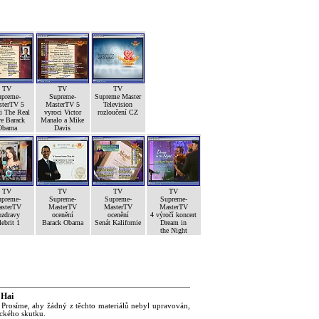
TV
TV
TV
preme-
Supreme-
Supreme Master
terTV 5
MasterTV 5
Television
i The Real
vyroci Victor
rozloučení CZ
e Barack
Manalo a Mike
Obama
Davis
TV
TV
TV
TV
preme-
Supreme-
Supreme-
Supreme-
sterTV
MasterTV
MasterTV
MasterTV
ozdravy
ocenění
ocenění
4 výročí koncert
lebrit 1
Barack Obama
Senát Kalifornie
Dream in
the Night
 Hai
 Prosíme, aby žádný z těchto materiálů nebyl upravován,
ického skutku.