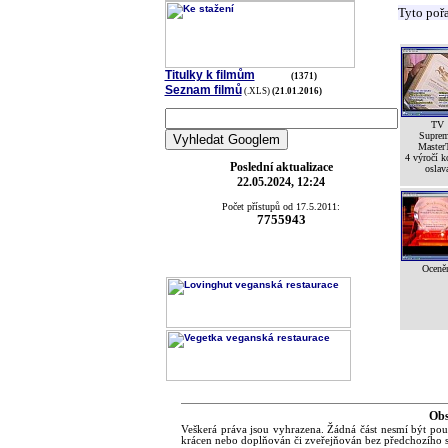
Tyto poř
Titulky k filmům
(1371)
Seznam filmů
(.XLS)
(21.01.2016)
TV
Suprem
Master
4 výročí k
Poslední aktualizace
oslav
22.05.2024, 12:24
Počet přístupů od 17.5.2011:
7755943
Oceně
Obs
Veškerá práva jsou vyhrazena. Žádná část nesmí být pou
krácen nebo doplňován či zveřejňován bez předchozího s