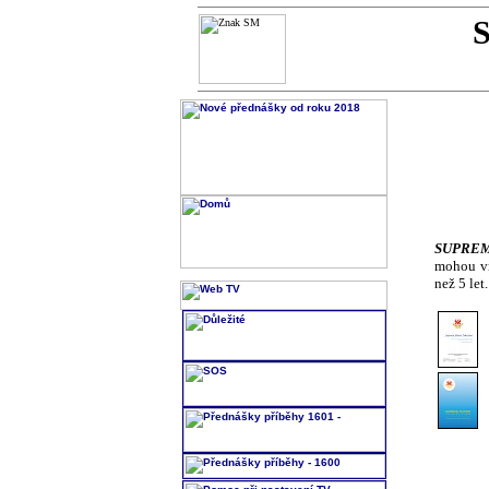
SUPREM
mohou vn
než 5 let.