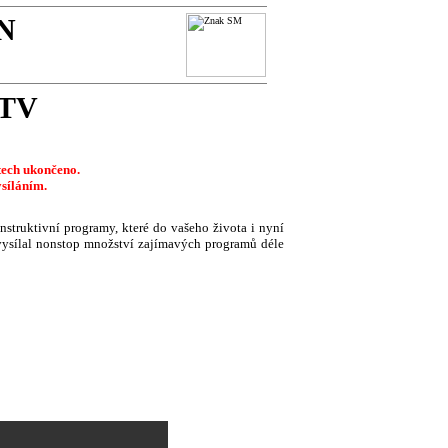
N
 TV
etech ukončeno.
síláním.
nstruktivní programy, které do vašeho života i nyní
sílal nonstop množství zajímavých programů déle