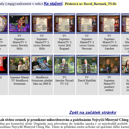
ady (.mpg) naleznete v sekci
Ke stažení
.
Přehrává se: David_Bartusek_TV.flv
TV
TV
TV
TV
TV
e-
Supreme-
Supreme-
Supreme-
Supreme-
Supreme-
Su
TV
MasterTV 5
MasterTV 5
MasterTV 5
MasterTV 5
MasterTV 5
Mas
oncert
vyroci Beverly
vyroci Beverly
vyroci Bill
vyroci Gavin
vyroci Loretta
vyroc
a
Hills
Hills
Bogaard
Newsom
Sanchez
Lov
ní
Supreme Master
Horáčková
TV
TV
TV
TV Horáčková
Stromsnes předání
Jaroslav Škvaril
David Bartůšek
Supreme-
Su
Stromsnes
šeku na 2000 $
TV CZ
TV
MasterTV
Ma
pozdravy
p
celebrit
ce
Zpět na začátek stránky
ah těchto stránek je proniknut milosrdenstvím a požehnáním Nejvyšší Mistryně Ching
žita pro komerční účely. Originály jsou převedeny do českého jazyka v co nejvěrnější podobě.
ouhlasu Nejvyšší Mistryně Ching Hai. Tímto se příslušná osoba uchrání od spáchání zlého karm