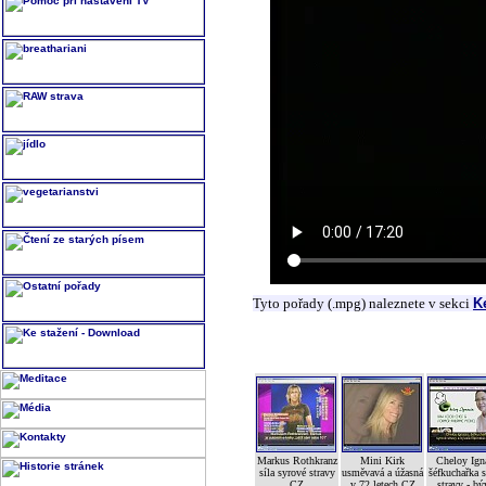
Tyto pořady (.mpg) naleznete v sekci
K
Markus Rothkranz
Mini Kirk
Cheloy Ign
síla syrové stravy
usměvavá a úžasná
šéfkuchařka 
CZ
v 72 letech CZ
stravy - bý