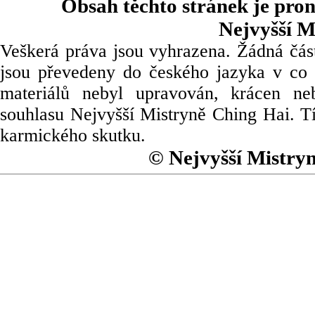
Obsah těchto stránek je pro
Nejvyšší M
Veškerá práva jsou vyhrazena. Žádná část
jsou převedeny do českého jazyka v co 
materiálů nebyl upravován, krácen ne
souhlasu Nejvyšší Mistryně Ching Hai. Tí
karmického skutku.
© Nejvyšší Mistry