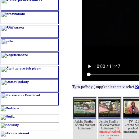
Tyto pořady (.mpg) naleznete v sekci
K
Jericho Sunfire –
Jericho Sunfire –
TV_121
tělesná zdatnost
tělesná zdatnost
Jericho Sun
fruitariánů I
fruitariánů II
5
prechod 
minutové cvičení,
breatharián- 
cvičí se na konci
videa