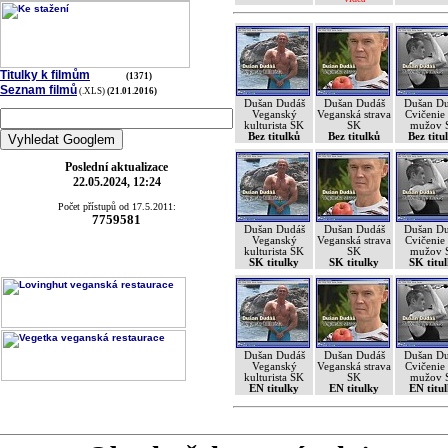
Titulky k filmům
(1371)
Seznam filmů
(.XLS)
(21.01.2016)
Dušan Dudáš
Dušan Dudáš
Dušan Du
Veganský
Veganská strava
Cvičenie
kulturista SK
SK
mužov 
Bez titulků
Bez titulků
Bez titu
Poslední aktualizace
22.05.2024, 12:24
Počet přístupů od 17.5.2011:
7759581
Dušan Dudáš
Dušan Dudáš
Dušan Du
Veganský
Veganská strava
Cvičenie
kulturista SK
SK
mužov 
SK titulky
SK titulky
SK titu
Dušan Dudáš
Dušan Dudáš
Dušan Du
Veganský
Veganská strava
Cvičenie
kulturista SK
SK
mužov 
EN titulky
EN titulky
EN titu