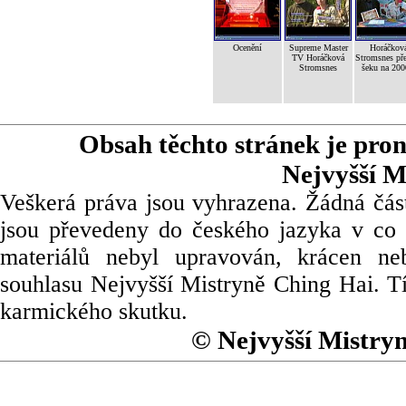
Ocenění
Supreme Master
Horáčkov
TV Horáčková
Stromsnes př
Stromsnes
šeku na 200
Obsah těchto stránek je pro
Nejvyšší M
Veškerá práva jsou vyhrazena. Žádná část
jsou převedeny do českého jazyka v co 
materiálů nebyl upravován, krácen ne
souhlasu Nejvyšší Mistryně Ching Hai. Tí
karmického skutku.
© Nejvyšší Mistry