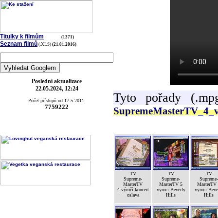
Titulky k filmům
(1371)
Seznam filmů
(.XLS)
(21.01.2016)
Poslední aktualizace
22.05.2024, 12:24
Tyto pořady (.mp
Počet přístupů od 17.5.2011:
7759222
SupremeMasterTV_4_v
TV
TV
TV
Supreme-
Supreme-
Supreme-
MasterTV
MasterTV 5
MasterTV
4 výročí koncert
vyroci Beverly
vyroci Beve
oslava
Hills
Hills