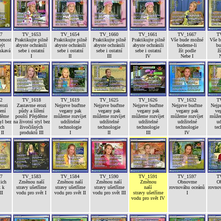
7
TV_1653
TV_1654
TV_1660
TV_1661
TV_1667
T
zenost
Praktikujte pilně
Praktikujte pilně
Praktikujte pilně
Praktikujte pilně
Vše bude možné
Vše 
být
abyste ochránili
abyste ochránili
abyste ochránili
abyste ochránili
budeme-li
bu
askavá
sebe i ostatní
sebe i ostatní
sebe i ostatní
sebe i ostatní
žít podle
ž
I
II
III
IV
Nebe I
N
2
TV_1618
TV_1619
TV_1625
TV_1626
TV_1632
T
rozi
Zastavme erozi
Nejprve buďme
Nejprve buďme
Nejprve buďme
Nejprve buďme
Nejp
ení
půdy a šíření
vegany pak
vegany pak
vegany pak
vegany pak
ve
jděme
pouští Přejděme
můžeme rozvíjet
můžeme rozvíjet
můžeme rozvíjet
můžeme rozvíjet
můžem
yl bez
na životní styl bez
udržitelné
udržitelné
udržitelné
udržitelné
ud
ých
živočišných
technologie
technologie
technologie
technologie
tec
II
produktů III
I
II
III
IV
7
TV_1583
TV_1584
TV_1590
TV_1591
TV_1597
T
jich
Změnou naší
Změnou naší
Změnou naší
Změnou
Obnovme
O
k k
stravy ušetříme
stravy ušetříme
stravy ušetříme
naší
rovnováhu oceánů
rovno
II
vodu pro svět I
vodu pro svět II
vodu pro svět III
stravy ušetříme
I
vodu pro svět IV