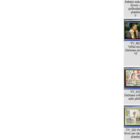
Jedenie mäsa
životy 
poškodzu
planétu
V
TV_86
Veľká mi
Záchrana pl
VI
TV_61
Záchrana svě
naše přež
TV_563 Pr
život pre zá
planéty