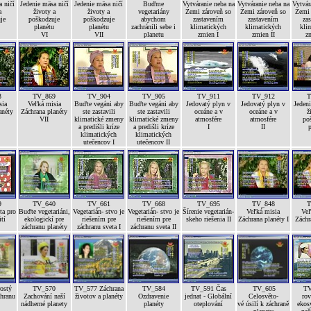
 ničí
Jedenie mäsa ničí
Jedenie mäsa ničí
Buďme
Vytváranie neba na
Vytváranie neba na
Vytvár
a
životy a
životy a
vegetariány
Zemi zároveň so
Zemi zároveň so
Zemi 
je
poškodzuje
poškodzuje
abychom
zastavením
zastavením
za
planétu
planétu
zachránili sebe i
klimatických
klimatických
kli
VI
VII
planetu
zmien I
zmien II
zm
3
TV_869
TV_904
TV_905
TV_911
TV_912
T
sia
Veľká misia
Buďte vegáni aby
Buďte vegáni aby
Jedovatý plyn v
Jedovatý plyn v
Jedeni
anéty
Záchrana planéty
ste zastavili
ste zastavili
oceáne a v
oceáne a v
ž
VII
klimatické zmeny
klimatické zmeny
atmosfére
atmosfére
po
a predišli kríze
a predišli kríze
I
II
p
klimatických
klimatických
utečencov I
utečencov II
9
TV_640
TV_661
TV_668
TV_695
TV_848
T
ta pro
Buďte vegetariáni,
Vegetarián- stvo je
Vegetarián- stvo je
Šírenie vegetarián-
Veľká misia
Veľ
ití
ekologickí pre
riešením pre
riešením pre
skeho riešenia II
Záchrana planéty I
Záchr
záchranu planéty
záchranu sveta I
záchranu sveta II
ostý
TV_570
TV_577 Záchrana
TV_584
TV_591 Čas
TV_605
TV
chranu
Zachování naší
životov a planéty
Ozdravenie
jednat - Globální
Celosvěto-
rov
nádherné planety
planéty
oteplování
vé úsilí k záchraně
ekos