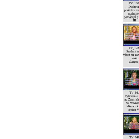
TV_130
Duchov
praktiko- va
úprimno
pomáhajú pl
III
TV_123
Snažme se
všech sil zac
naši
planetu 
TV_98
Vytváranie
na Zemi zá
so zastav
klimatick
zmien V
TV_94