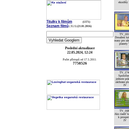
ekosféry
Titulky k filmům
(1371)
Seznam filmů
(.XLS)
(21.01.2016)
TV_181
Dosažení kri
masy pro zá
planety
Poslední aktualizace
22.05.2024, 12:24
Počet přístupů od 17.5.2011:
7758526
TV_174
Spoločne
jednote prá
záchrane pl
IV
TV_168
Ako riadiť k
k prosper
IV