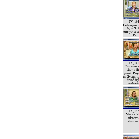
TV_164
Lidská přiro
by měla 
milující a l
IV
TV_161
Zastavme e
půdy a šíř
pouští Pře
na životní st
živočišn
produktů 
TV_157
Včely a je
příspěve
ekosféře 