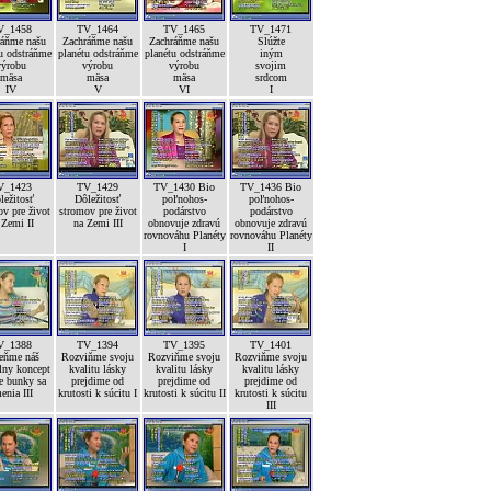
V_1458
TV_1464
TV_1465
TV_1471
ráňme našu
Zachráňme našu
Zachráňme našu
Slúžte
u odstráňme
planétu odstráňme
planétu odstráňme
iným
výrobu
výrobu
výrobu
svojim
mäsa
mäsa
mäsa
srdcom
IV
V
VI
I
V_1423
TV_1429
TV_1430 Bio
TV_1436 Bio
ležitosť
Dôležitosť
poľnohos-
poľnohos-
v pre život
stromov pre život
podárstvo
podárstvo
 Zemi II
na Zemi III
obnovuje zdravú
obnovuje zdravú
rovnováhu Planéty
rovnováhu Planéty
I
II
V_1388
TV_1394
TV_1395
TV_1401
ňme náš
Rozviňme svoju
Rozviňme svoju
Rozviňme svoju
lny koncept
kvalitu lásky
kvalitu lásky
kvalitu lásky
e bunky sa
prejdime od
prejdime od
prejdime od
enia III
krutosti k súcitu I
krutosti k súcitu II
krutosti k súcitu
III