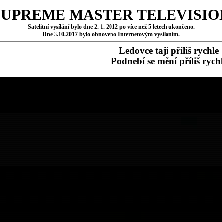
SUPREME MASTER TELEVISIO
Satelitní vysílání bylo dne 2. 1. 2012 po více než 5 letech ukončeno.
Dne 3.10.2017 bylo obnoveno Internetovým vysíláním.
Ledovce tají příliš rychle
Podnebí se mění příliš rych