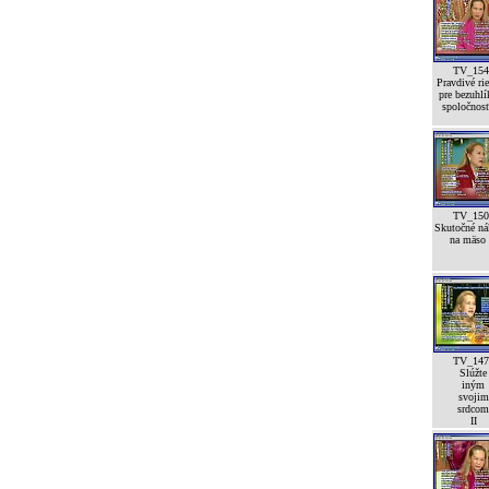
TV_154
Pravdivé rie
pre bezuhl
spoločnos
TV_150
Skutočné ná
na mäso
TV_147
Slúžte
iným
svojim
srdcom
II