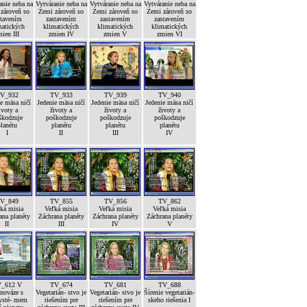
anie neba na
Vytváranie neba na
Vytváranie neba na
Vytváranie neba na
zároveň so
Zemi zároveň so
Zemi zároveň so
Zemi zároveň so
stavením
zastavením
zastavením
zastavením
matických
klimatických
klimatických
klimatických
ien III
zmien IV
zmien V
zmien VI
V_932
TV_933
TV_939
TV_940
e mäsa ničí
Jedenie mäsa ničí
Jedenie mäsa ničí
Jedenie mäsa ničí
ivoty a
životy a
životy a
životy a
škodzuje
poškodzuje
poškodzuje
poškodzuje
lanétu
planétu
planétu
planétu
I
II
III
IV
V_849
TV_855
TV_856
TV_862
ká misia
Veľká misia
Veľká misia
Veľká misia
ana planéty
Záchrana planéty
Záchrana planéty
Záchrana planéty
II
III
IV
V
_612 V
TV_674
TV_681
TV_688
nováze s
Vegetarián- stvo je
Vegetarián- stvo je
Šírenie vegetarián-
ysté- mem
riešením pre
riešením pre
skeho riešenia I