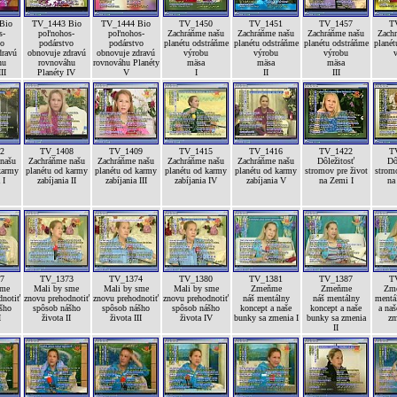
Bio
TV_1443 Bio
TV_1444 Bio
TV_1450
TV_1451
TV_1457
T
s-
poľnohos-
poľnohos-
Zachráňme našu
Zachráňme našu
Zachráňme našu
Zach
vo
podárstvo
podárstvo
planétu odstráňme
planétu odstráňme
planétu odstráňme
planét
dravú
obnovuje zdravú
obnovuje zdravú
výrobu
výrobu
výrobu
hu
rovnováhu
rovnováhu Planéty
mäsa
mäsa
mäsa
II
Planéty IV
V
I
II
III
2
TV_1408
TV_1409
TV_1415
TV_1416
TV_1422
T
našu
Zachráňme našu
Zachráňme našu
Zachráňme našu
Zachráňme našu
Dôležitosť
Dô
karmy
planétu od karmy
planétu od karmy
planétu od karmy
planétu od karmy
stromov pre život
stromo
 I
zabíjania II
zabíjania III
zabíjania IV
zabíjania V
na Zemi I
na
7
TV_1373
TV_1374
TV_1380
TV_1381
TV_1387
T
sme
Mali by sme
Mali by sme
Mali by sme
Zmeňme
Zmeňme
Zme
dnotiť
znovu prehodnotiť
znovu prehodnotiť
znovu prehodnotiť
náš mentálny
náš mentálny
mentá
šho
spôsob nášho
spôsob nášho
spôsob nášho
koncept a naše
koncept a naše
a naš
I
života II
života III
života IV
bunky sa zmenia I
bunky sa zmenia
zm
II