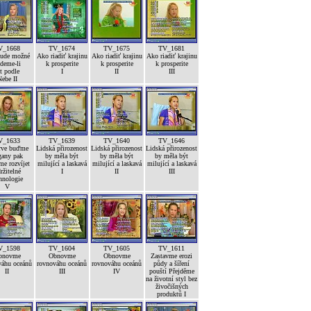
V_1668
TV_1674
TV_1675
TV_1681
bude možné
Ako riadiť krajinu
Ako riadiť krajinu
Ako riadiť krajinu
deme-li
k prosperite
k prosperite
k prosperite
ít podle
I
II
III
ebe II
V_1633
TV_1639
TV_1640
TV_1646
rve buďme
Lidská přirozenost
Lidská přirozenost
Lidská přirozenost
gany pak
by měla být
by měla být
by měla být
e rozvíjet
milující a laskavá
milující a laskavá
milující a laskavá
ržitelné
I
II
III
hnologie
V
V_1598
TV_1604
TV_1605
TV_1611
bnovme
Obnovme
Obnovme
Zastavme erozi
váhu oceánů
rovnováhu oceánů
rovnováhu oceánů
půdy a šíření
II
III
IV
pouští Přejděme
na životní styl bez
živočišných
produktů I