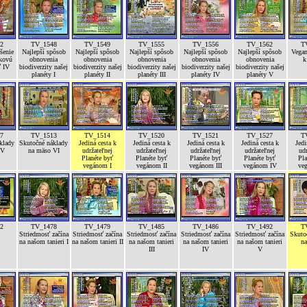
2
TV_1548
TV_1549
TV_1555
TV_1556
TV_1562
T
šenie
Najlepší spôsob
Najlepší spôsob
Najlepší spôsob
Najlepší spôsob
Najlepší spôsob
Vegan
íkovú
obnovenia
obnovenia
obnovenia
obnovenia
obnovenia
k
ť IV
biodiverzity našej
biodiverzity našej
biodiverzity našej
biodiverzity našej
biodiverzity našej
planéty I
planéty II
planéty III
planéty IV
planéty V
7
TV_1513
TV_1514
TV_1520
TV_1521
TV_1527
T
klady
Skutočné náklady
Jediná cesta k
Jediná cesta k
Jediná cesta k
Jediná cesta k
Jedi
 V
na mäso VI
udržateľnej
udržateľnej
udržateľnej
udržateľnej
udr
Planéte byť
Planéte byť
Planéte byť
Planéte byť
Pla
vegánom I
vegánom II
vegánom III
vegánom IV
ve
2
TV_1478
TV_1479
TV_1485
TV_1486
TV_1492
T
Striedmosť začína
Striedmosť začína
Striedmosť začína
Striedmosť začína
Striedmosť začína
Skuto
na našom tanieri I
na našom tanieri II
na našom tanieri
na našom tanieri
na našom tanieri
na
III
IV
V