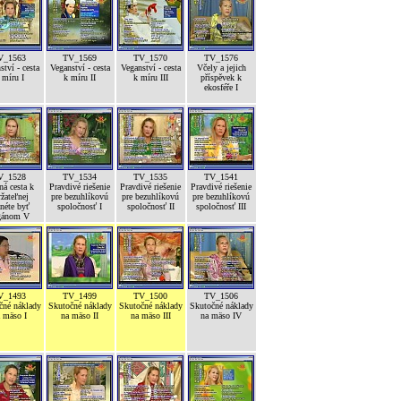
V_1563
TV_1569
TV_1570
TV_1576
ství - cesta
Veganství - cesta
Veganství - cesta
Včely a jejich
 míru I
k míru II
k míru III
příspěvek k
ekosféře I
V_1528
TV_1534
TV_1535
TV_1541
ná cesta k
Pravdivé riešenie
Pravdivé riešenie
Pravdivé riešenie
žateľnej
pre bezuhlíkovú
pre bezuhlíkovú
pre bezuhlíkovú
néte byť
spoločnosť I
spoločnosť II
spoločnosť III
gánom V
V_1493
TV_1499
TV_1500
TV_1506
čné náklady
Skutočné náklady
Skutočné náklady
Skutočné náklady
 mäso I
na mäso II
na mäso III
na mäso IV