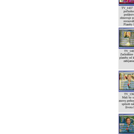
TV_1437 
poľnoho
podárst
obnovuje z
rovnová
Planéty I
TV_140
Zachráňme 
planétu od 
zabíjania
TV_136
Mali by 
znovu preho
spôsob ná
života 