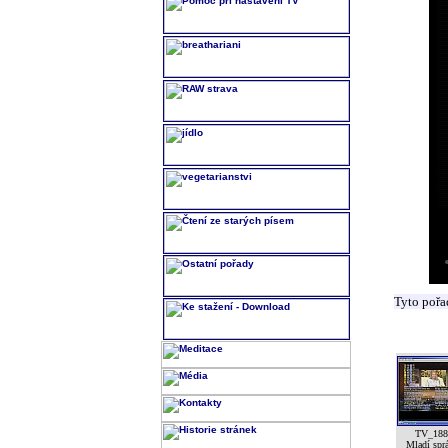
Tyto pořa
TV_188
Mladí spr