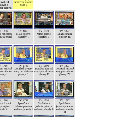
tkých síl
zachovejte všechen
chovať a
život I
niť planétu
V_1856
TV_1863
TV_1870
TV_1877
í nebezpečí
Mladí správci
Mladí správci
Mladí správci
ních erupcí
ekosféry I
ekosféry II
ekosféry III
V_1786
TV_1793
TV_1800
TV_1807
ní kritické
Dosažení kritické
Dosažení kritické
Dosažení kritické
ro záchranu
masy pro záchranu
masy pro záchranu
masy pro záchranu
lanety I
planety II
planety III
planety IV
V_1716
TV_1723
TV_1730
TV_1737
vý životní
Spoločne v
Spoločne v
Spoločne v
 prospívá
jednote práca na
jednote práca na
jednote práca na
anetě V
záchrane planéty I
záchrane planéty II
záchrane planéty
III