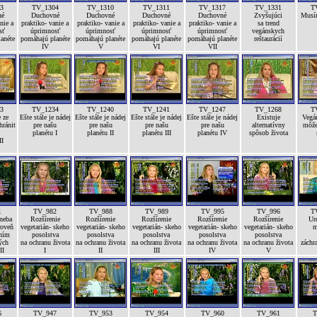
3
TV_1304
TV_1310
TV_1311
TV_1317
TV_1331
T
né
Duchovné
Duchovné
Duchovné
Duchovné
Zvyšujúci
Musí
nie a
praktiko- vanie a
praktiko- vanie a
praktiko- vanie a
praktiko- vanie a
sa trend
sť
úprimnosť
úprimnosť
úprimnosť
úprimnosť
vegánskych
anéte
pomáhajú planéte
pomáhajú planéte
pomáhajú planéte
pomáhajú planéte
reštaurácií
IV
V
VI
VII
3
TV_1234
TV_1240
TV_1241
TV_1247
TV_1268
T
 ze
Ešte stále je nádej
Ešte stále je nádej
Ešte stále je nádej
Ešte stále je nádej
Existuje
Vegán
hránit
pre našu
pre našu
pre našu
pre našu
alternatívny
môže
planétu I
planétu II
planétu III
planétu IV
spôsob života
II
1
TV_982
TV_988
TV_989
TV_995
TV_996
T
 neba
Rozšírenie
Rozšírenie
Rozšírenie
Rozšírenie
Rozšírenie
Ur
roveň
vegetarián- skeho
vegetarián- skeho
vegetarián- skeho
vegetarián- skeho
vegetarián- skeho
m
ením
posolstva
posolstva
posolstva
posolstva
posolstva
ých
na ochranu života
na ochranu života
na ochranu života
na ochranu života
na ochranu života
záchr
II
I
II
III
IV
V
6
TV_947
TV_953
TV_954
TV_960
TV_961
T