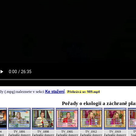
dy (.mpg) naleznete v sekci
Ke stažení
.
Přehrává se: 989.mp4
Pořady o ekologii a záchraně pla
4
TV_1891
TV_1898
TV_1905
TV_1912
TV_1919
T
ávci
Zachraňte domovy
Zachraňte domovy
Zachraňte domovy
Zachraňte domovy
Zachraňte domovy
Sna