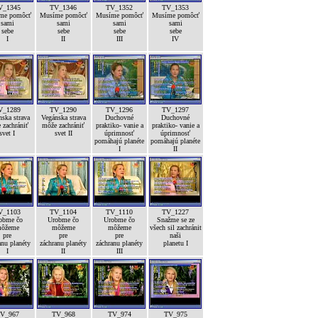
V_1345
TV_1346
TV_1352
TV_1353
me pomôcť
Musíme pomôcť
Musíme pomôcť
Musíme pomôcť
sami
sami
sami
sami
sebe
sebe
sebe
sebe
I
II
III
IV
V_1289
TV_1290
TV_1296
TV_1297
ska strava
Vegánska strava
Duchovné
Duchovné
 zachrániť
môže zachrániť
praktiko- vanie a
praktiko- vanie a
svet I
svet II
úprimnosť
úprimnosť
pomáhajú planéte
pomáhajú planéte
I
II
V_1103
TV_1104
TV_1110
TV_1227
obme čo
Urobme čo
Urobme čo
Snažme se ze
ôžeme
môžeme
môžeme
všech sil zachránit
pre
pre
pre
naši
anu planéty
záchranu planéty
záchranu planéty
planetu I
I
II
III
V_967
TV_968
TV_974
TV_975