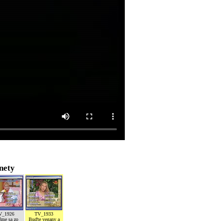
nety
V_1926
TV_1933
žme sa zo
Buďte vegany a