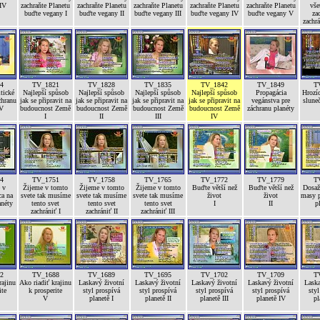
 IV
zachraňte Planetu
zachraňte Planetu
zachraňte Planetu
zachraňte Planetu
zachraňte Planetu
vše
buďte vegany I
buďte vegany II
buďte vegany III
buďte vegany IV
buďte vegany V
za
zachrá
4
TV_1821
TV_1828
TV_1835
TV_1842
TV_1849
T
tické
Najlepší spůsob
Najlepší spůsob
Najlepší spůsob
Najlepší spůsob
Propagácia
Hrozíc
chranu
jak se připravit na
jak se připravit na
jak se připravit na
jak se připravit na
vegánstva pre
sluneč
 V
budoucnost Země
budoucnost Země
budoucnost Země
budoucnost Země
záchranu planéty
I
II
III
IV
4
TV_1751
TV_1758
TV_1765
TV_1772
TV_1779
T
 v
Žijeme v tomto
Žijeme v tomto
Žijeme v tomto
Buďte větší než
Buďte větší než
Dosaže
ca na
svete tak musíme
svete tak musíme
svete tak musíme
život
život
masy p
anéty
tento svet
tento svet
tento svet
I
II
p
zachrániť I
zachrániť II
zachrániť III
2
TV_1688
TV_1689
TV_1695
TV_1702
TV_1709
T
rajinu
Ako riadiť krajinu
Laskavý životní
Laskavý životní
Laskavý životní
Laskavý životní
Laska
ite
k prosperite
styl prospívá
styl prospívá
styl prospívá
styl prospívá
styl
V
planetě I
planetě II
planetě III
planetě IV
pl