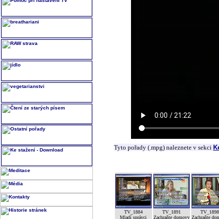
Tyto pořady (.mpg) naleznete v sekci
K
TV_1884
TV_1891
TV_189
Mladí správci
Zachraňte domovy
Zachraňte do