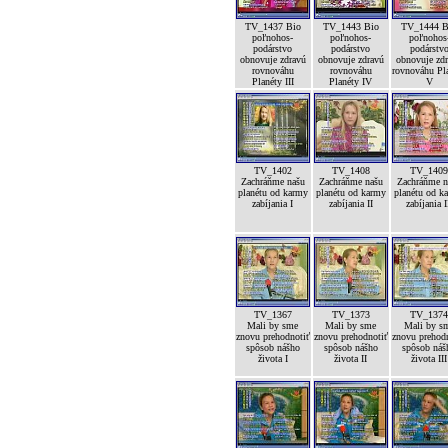
TV_1437 Bio
TV_1443 Bio
TV_1444 B
poľnohos-
poľnohos-
poľnohos
podárstvo
podárstvo
podárstv
obnovuje zdravú
obnovuje zdravú
obnovuje zd
rovnováhu
rovnováhu
rovnováhu Pl
Planéty III
Planéty IV
V
TV_1402
TV_1408
TV_140
Zachráňme našu
Zachráňme našu
Zachráňme n
planétu od karmy
planétu od karmy
planétu od k
zabíjania I
zabíjania II
zabíjania I
TV_1367
TV_1373
TV_137
Mali by sme
Mali by sme
Mali by s
znovu prehodnotiť
znovu prehodnotiť
znovu prehod
spôsob nášho
spôsob nášho
spôsob náš
života I
života II
života III