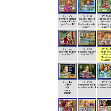
TV_1542
TV_1548
TV_154
Pravdivé riešenie
Najlepší spôsob
Najlepší sp
pre bezuhlíkovú
obnovenia
obnoveni
spoločnosť IV
biodiverzity našej
biodiverzity 
planéty I
planéty I
TV_1507
TV_1513
TV_151
Skutočné náklady
Skutočné náklady
Jediná cest
na mäso V
na mäso VI
udržateľne
Planéte b
vegánom 
TV_1472
TV_1478
TV_147
Slúžte
Striedmosť začína
Striedmosť z
iným
na našom tanieri I
na našom tanie
svojim
srdcom
II