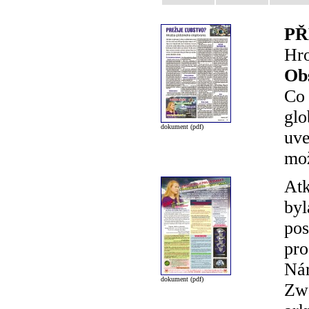
PŘ
Hro
Ob
Co 
glo
dokument (pdf)
uve
mož
Atk
byl
pos
pro
Nár
dokument (pdf)
Zwa