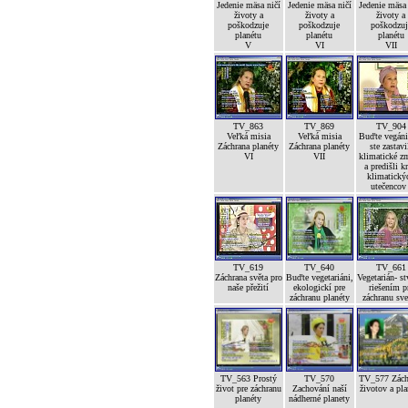
Jedenie mäsa ničí
Jedenie mäsa ničí
Jedenie mäsa
životy a
životy a
životy a
poškodzuje
poškodzuje
poškodzuj
planétu
planétu
planétu
V
VI
VII
TV_863
TV_869
TV_904
Veľká misia
Veľká misia
Buďte vegáni
Záchrana planéty
Záchrana planéty
ste zastavi
VI
VII
klimatické z
a predišli kr
klimatický
utečencov 
TV_619
TV_640
TV_661
Záchrana světa pro
Buďte vegetariáni,
Vegetarián- st
naše přežití
ekologickí pre
riešením p
záchranu planéty
záchranu sve
TV_563 Prostý
TV_570
TV_577 Zách
život pre záchranu
Zachování naší
životov a pla
planéty
nádherné planety