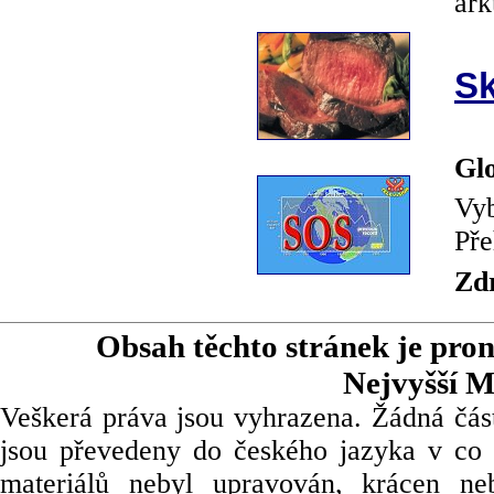
ark
Sk
Glo
Vyb
Pře
Zd
Obsah těchto stránek je pro
Nejvyšší M
Veškerá práva jsou vyhrazena. Žádná část
jsou převedeny do českého jazyka v co 
materiálů nebyl upravován, krácen ne