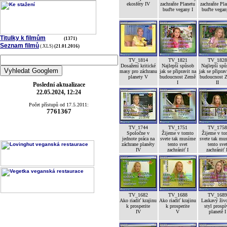
ekosféry IV
zachraňte Planetu
zachraňte Pla
buďte vegany I
buďte vegan
Titulky k filmům
(1371)
Seznam filmů
(.XLS)
(21.01.2016)
TV_1814
TV_1821
TV_182
Dosažení kritické
Najlepší spůsob
Najlepší sp
masy pro záchranu
jak se připravit na
jak se připrav
planety V
budoucnost Země
budoucnost 
I
II
Poslední aktualizace
22.05.2024, 12:24
Počet přístupů od 17.5.2011:
7761367
TV_1744
TV_1751
TV_175
Spoločne v
Žijeme v tomto
Žijeme v to
jednote práca na
svete tak musíme
svete tak mu
záchrane planéty
tento svet
tento sve
IV
zachrániť I
zachrániť 
TV_1682
TV_1688
TV_168
Ako riadiť krajinu
Ako riadiť krajinu
Laskavý živ
k prosperite
k prosperite
styl prospí
IV
V
planetě I