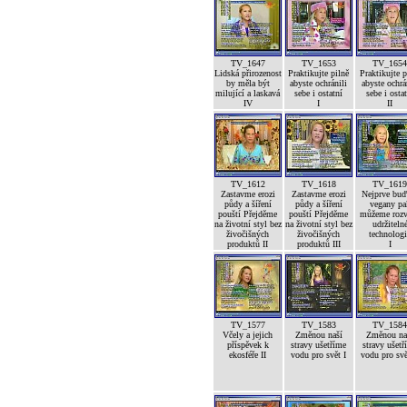
TV_1647
TV_1653
TV_165
Lidská přirozenost
Praktikujte pilně
Praktikujte p
by měla být
abyste ochránili
abyste ochrá
milující a laskavá
sebe i ostatní
sebe i osta
IV
I
II
TV_1612
TV_1618
TV_161
Zastavme erozi
Zastavme erozi
Nejprve bu
půdy a šíření
půdy a šíření
vegany pa
pouští Přejděme
pouští Přejděme
můžeme rozv
na životní styl bez
na životní styl bez
udržiteln
živočišných
živočišných
technolog
produktů II
produktů III
I
TV_1577
TV_1583
TV_158
Včely a jejich
Změnou naší
Změnou na
příspěvek k
stravy ušetříme
stravy ušetř
ekosféře II
vodu pro svět I
vodu pro svě