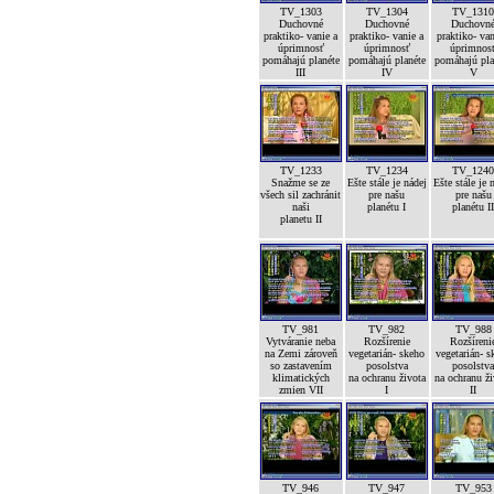
TV_1303
TV_1304
TV_131
Duchovné
Duchovné
Duchovn
praktiko- vanie a
praktiko- vanie a
praktiko- van
úprimnosť
úprimnosť
úprimnos
pomáhajú planéte
pomáhajú planéte
pomáhajú pla
III
IV
V
TV_1233
TV_1234
TV_124
Snažme se ze
Ešte stále je nádej
Ešte stále je 
všech sil zachránit
pre našu
pre našu
naši
planétu I
planétu I
planetu II
TV_981
TV_982
TV_988
Vytváranie neba
Rozšírenie
Rozšíreni
na Zemi zároveň
vegetarián- skeho
vegetarián- s
so zastavením
posolstva
posolstv
klimatických
na ochranu života
na ochranu ž
zmien VII
I
II
TV_946
TV_947
TV_953