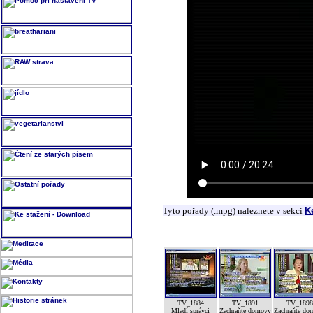
Tyto pořady (.mpg) naleznete v sekci
K
TV_1884
TV_1891
TV_189
Mladí správci
Zachraňte domovy
Zachraňte do