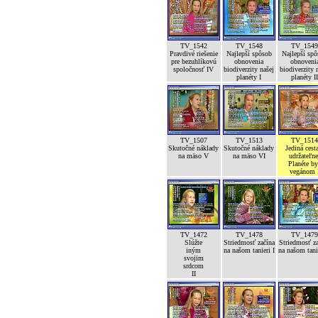
TV_1542
TV_1548
TV_154
Pravdivé riešenie
Najlepší spôsob
Najlepší sp
pre bezuhlíkovú
obnovenia
obnoveni
spoločnosť IV
biodiverzity našej
biodiverzity 
planéty I
planéty I
TV_1507
TV_1513
TV_151
Skutočné náklady
Skutočné náklady
Jediná cest
na mäso V
na mäso VI
udržateľne
Planéte b
vegánom 
TV_1472
TV_1478
TV_147
Slúžte
Striedmosť začína
Striedmosť z
iným
na našom tanieri I
na našom tanie
svojim
srdcom
II