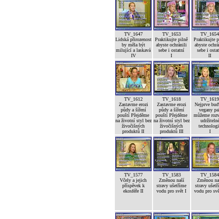
TV_1647
TV_1653
TV_165
Lidská přirozenost
Praktikujte pilně
Praktikujte p
by měla být
abyste ochránili
abyste ochrá
milující a laskavá
sebe i ostatní
sebe i osta
IV
I
II
TV_1612
TV_1618
TV_161
Zastavme erozi
Zastavme erozi
Nejprve bu
půdy a šíření
půdy a šíření
vegany pa
pouští Přejděme
pouští Přejděme
můžeme rozv
na životní styl bez
na životní styl bez
udržiteln
živočišných
živočišných
technolog
produktů II
produktů III
I
TV_1577
TV_1583
TV_158
Včely a jejich
Změnou naší
Změnou na
příspěvek k
stravy ušetříme
stravy ušetř
ekosféře II
vodu pro svět I
vodu pro svě