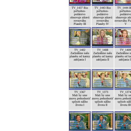
TV_1437 Bio
TV_1443 Bio
TV_1444 B
poľnohos-
poľnohos-
poľnohos
podárstvo
podárstvo
podárstv
obnovuje zdravú
obnovuje zdravú
obnovuje zd
rovnováhu
rovnováhu
rovnováhu Pl
Planéty III
Planéty IV
V
TV_1402
TV_1408
TV_140
Zachráňme našu
Zachráňme našu
Zachráňme n
planétu od karmy
planétu od karmy
planétu od k
zabíjania I
zabíjania II
zabíjania I
TV_1367
TV_1373
TV_137
Mali by sme
Mali by sme
Mali by s
znovu prehodnotiť
znovu prehodnotiť
znovu prehod
spôsob nášho
spôsob nášho
spôsob náš
života I
života II
života III