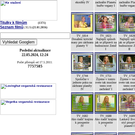
ekosféry IV
zachraňte Planetu
zachraňte Pla
buďte vegany I
buďte vegan
Titulky k filmům
(1371)
Seznam filmů
(.XLS)
(21.01.2016)
TV_1814
TV_1821
TV_182
Dosažení kritické
Najlepší spůsob
Najlepší sp
masy pro záchranu
jak se připravit na
jak se připrav
planety V
budoucnost Země
budoucnost 
I
II
Poslední aktualizace
22.05.2024, 12:24
Počet přístupů od 17.5.2011:
7757585
TV_1744
TV_1751
TV_175
Spoločne v
Žijeme v tomto
Žijeme v to
jednote práca na
svete tak musíme
svete tak mu
záchrane planéty
tento svet
tento sve
IV
zachrániť I
zachrániť 
TV_1682
TV_1688
TV_168
Ako riadiť krajinu
Ako riadiť krajinu
Laskavý živ
k prosperite
k prosperite
styl prospí
IV
V
planetě I