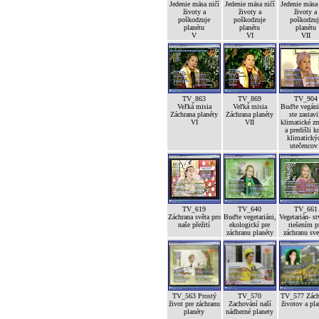
Jedenie mäsa ničí
Jedenie mäsa ničí
Jedenie mäsa
životy a
životy a
životy a
poškodzuje
poškodzuje
poškodzuj
planétu
planétu
planétu
V
VI
VII
TV_863
TV_869
TV_904
Veľká misia
Veľká misia
Buďte vegáni
Záchrana planéty
Záchrana planéty
ste zastavi
VI
VII
klimatické z
a predišli kr
klimatický
utečencov 
TV_619
TV_640
TV_661
Záchrana světa pro
Buďte vegetariáni,
Vegetarián- st
naše přežití
ekologickí pre
riešením p
záchranu planéty
záchranu sve
TV_563 Prostý
TV_570
TV_577 Zách
život pre záchranu
Zachování naší
životov a pla
planéty
nádherné planety