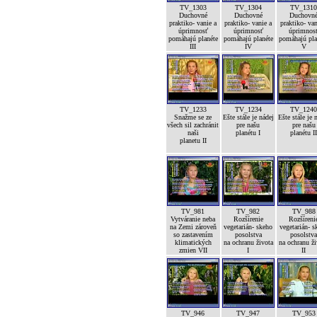
TV_1303
TV_1304
TV_131
Duchovné
Duchovné
Duchovn
praktiko- vanie a
praktiko- vanie a
praktiko- van
úprimnosť
úprimnosť
úprimnos
pomáhajú planéte
pomáhajú planéte
pomáhajú pla
III
IV
V
TV_1233
TV_1234
TV_124
Snažme se ze
Ešte stále je nádej
Ešte stále je 
všech sil zachránit
pre našu
pre našu
naši
planétu I
planétu I
planetu II
TV_981
TV_982
TV_988
Vytváranie neba
Rozšírenie
Rozšíreni
na Zemi zároveň
vegetarián- skeho
vegetarián- s
so zastavením
posolstva
posolstv
klimatických
na ochranu života
na ochranu ž
zmien VII
I
II
TV_946
TV_947
TV_953