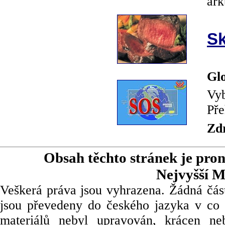
ark
Sk
Glo
Vyb
Pře
Zd
Obsah těchto stránek je pro
Nejvyšší M
Veškerá práva jsou vyhrazena. Žádná část
jsou převedeny do českého jazyka v co 
materiálů nebyl upravován, krácen ne