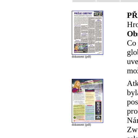
PŘ
Hro
Ob
Co 
glo
dokument (pdf)
uve
mož
Atk
byl
pos
pro
Nár
dokument (pdf)
Zwa