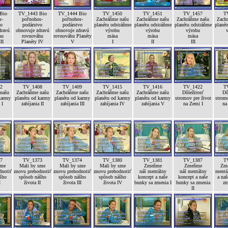
Bio
TV_1443 Bio
TV_1444 Bio
TV_1450
TV_1451
TV_1457
T
s-
poľnohos-
poľnohos-
Zachráňme našu
Zachráňme našu
Zachráňme našu
Zach
vo
podárstvo
podárstvo
planétu odstráňme
planétu odstráňme
planétu odstráňme
planét
dravú
obnovuje zdravú
obnovuje zdravú
výrobu
výrobu
výrobu
hu
rovnováhu
rovnováhu Planéty
mäsa
mäsa
mäsa
II
Planéty IV
V
I
II
III
2
TV_1408
TV_1409
TV_1415
TV_1416
TV_1422
T
našu
Zachráňme našu
Zachráňme našu
Zachráňme našu
Zachráňme našu
Dôležitosť
Dô
karmy
planétu od karmy
planétu od karmy
planétu od karmy
planétu od karmy
stromov pre život
stromo
 I
zabíjania II
zabíjania III
zabíjania IV
zabíjania V
na Zemi I
na
7
TV_1373
TV_1374
TV_1380
TV_1381
TV_1387
T
sme
Mali by sme
Mali by sme
Mali by sme
Zmeňme
Zmeňme
Zme
dnotiť
znovu prehodnotiť
znovu prehodnotiť
znovu prehodnotiť
náš mentálny
náš mentálny
mentá
šho
spôsob nášho
spôsob nášho
spôsob nášho
koncept a naše
koncept a naše
a naš
I
života II
života III
života IV
bunky sa zmenia I
bunky sa zmenia
zm
II