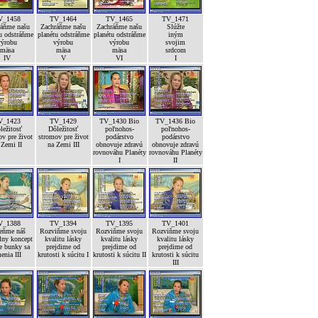
V_1458
TV_1464
TV_1465
TV_1471
ráňme našu
Zachráňme našu
Zachráňme našu
Slúžte
u odstráňme
planétu odstráňme
planétu odstráňme
iným
výrobu
výrobu
výrobu
svojim
mäsa
mäsa
mäsa
srdcom
IV
V
VI
I
V_1423
TV_1429
TV_1430 Bio
TV_1436 Bio
ležitosť
Dôležitosť
poľnohos-
poľnohos-
v pre život
stromov pre život
podárstvo
podárstvo
 Zemi II
na Zemi III
obnovuje zdravú
obnovuje zdravú
rovnováhu Planéty
rovnováhu Planéty
I
II
V_1388
TV_1394
TV_1395
TV_1401
ňme náš
Rozviňme svoju
Rozviňme svoju
Rozviňme svoju
lny koncept
kvalitu lásky
kvalitu lásky
kvalitu lásky
e bunky sa
prejdime od
prejdime od
prejdime od
enia III
krutosti k súcitu I
krutosti k súcitu II
krutosti k súcitu
III