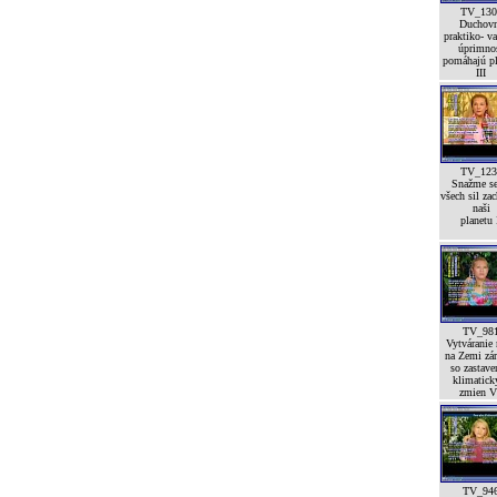
TV_130
Duchov
praktiko- va
úprimno
pomáhajú pl
III
TV_123
Snažme se
všech sil zac
naši
planetu 
TV_98
Vytváranie
na Zemi zá
so zastav
klimatick
zmien V
TV_94