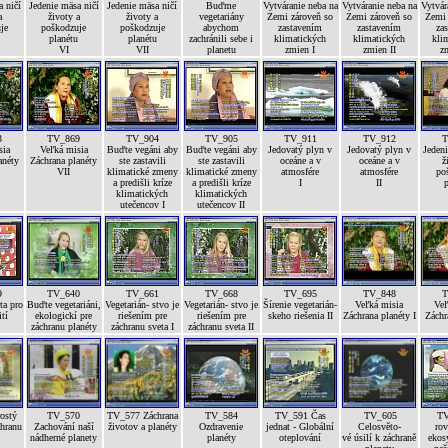
 ničí
Jedenie mäsa ničí
Jedenie mäsa ničí
Buďme
Vytváranie neba na
Vytváranie neba na
Vytvár
a
životy a
životy a
vegetariány
Zemi zároveň so
Zemi zároveň so
Zemi 
je
poškodzuje
poškodzuje
abychom
zastavením
zastavením
za
planétu
planétu
zachránili sebe i
klimatických
klimatických
kli
VI
VII
planetu
zmien I
zmien II
zm
3
TV_869
TV_904
TV_905
TV_911
TV_912
T
sia
Veľká misia
Buďte vegáni aby
Buďte vegáni aby
Jedovatý plyn v
Jedovatý plyn v
Jedeni
anéty
Záchrana planéty
ste zastavili
ste zastavili
oceáne a v
oceáne a v
ž
VII
klimatické zmeny
klimatické zmeny
atmosfére
atmosfére
po
a predišli kríze
a predišli kríze
I
II
p
klimatických
klimatických
utečencov I
utečencov II
9
TV_640
TV_661
TV_668
TV_695
TV_848
T
ta pro
Buďte vegetariáni,
Vegetarián- stvo je
Vegetarián- stvo je
Šírenie vegetarián-
Veľká misia
Veľ
ití
ekologickí pre
riešením pre
riešením pre
skeho riešenia II
Záchrana planéty I
Záchr
záchranu planéty
záchranu sveta I
záchranu sveta II
ostý
TV_570
TV_577 Záchrana
TV_584
TV_591 Čas
TV_605
TV
chranu
Zachování naší
životov a planéty
Ozdravenie
jednat - Globální
Celosvěto-
rov
nádherné planety
planéty
oteplování
vé úsilí k záchraně
ekos