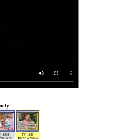
nety
V_1926
TV_1933
žme sa zo
Buďte vegany a