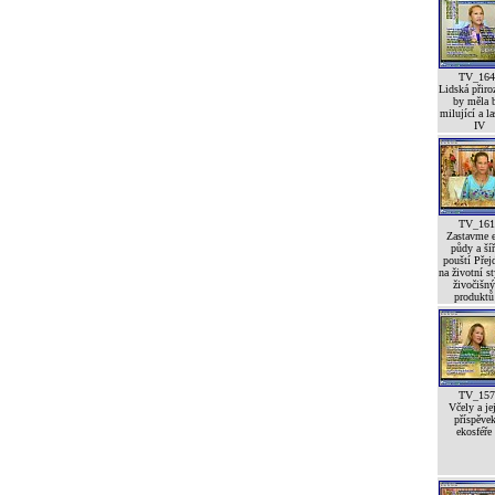
TV_164
Lidská přiro
by měla 
milující a l
IV
TV_161
Zastavme e
půdy a šíř
pouští Pře
na životní st
živočišn
produktů 
TV_157
Včely a je
příspěve
ekosféře 