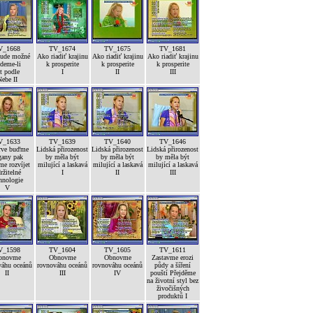
V_1668
TV_1674
TV_1675
TV_1681
bude možné
Ako riadiť krajinu
Ako riadiť krajinu
Ako riadiť krajinu
deme-li
k prosperite
k prosperite
k prosperite
ít podle
I
II
III
ebe II
V_1633
TV_1639
TV_1640
TV_1646
rve buďme
Lidská přirozenost
Lidská přirozenost
Lidská přirozenost
gany pak
by měla být
by měla být
by měla být
e rozvíjet
milující a laskavá
milující a laskavá
milující a laskavá
ržitelné
I
II
III
hnologie
V
V_1598
TV_1604
TV_1605
TV_1611
bnovme
Obnovme
Obnovme
Zastavme erozi
váhu oceánů
rovnováhu oceánů
rovnováhu oceánů
půdy a šíření
II
III
IV
pouští Přejděme
na životní styl bez
živočišných
produktů I