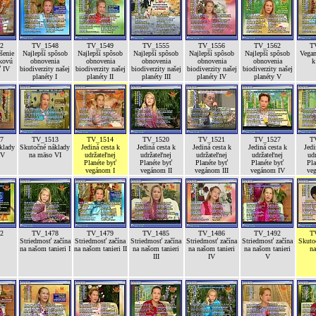
2
TV_1548
TV_1549
TV_1555
TV_1556
TV_1562
T
šenie
Najlepší spôsob
Najlepší spôsob
Najlepší spôsob
Najlepší spôsob
Najlepší spôsob
Vegan
íkovú
obnovenia
obnovenia
obnovenia
obnovenia
obnovenia
k
ť IV
biodiverzity našej
biodiverzity našej
biodiverzity našej
biodiverzity našej
biodiverzity našej
planéty I
planéty II
planéty III
planéty IV
planéty V
7
TV_1513
TV_1514
TV_1520
TV_1521
TV_1527
T
klady
Skutočné náklady
Jediná cesta k
Jediná cesta k
Jediná cesta k
Jediná cesta k
Jedi
 V
na mäso VI
udržateľnej
udržateľnej
udržateľnej
udržateľnej
udr
Planéte byť
Planéte byť
Planéte byť
Planéte byť
Pla
vegánom I
vegánom II
vegánom III
vegánom IV
ve
2
TV_1478
TV_1479
TV_1485
TV_1486
TV_1492
T
Striedmosť začína
Striedmosť začína
Striedmosť začína
Striedmosť začína
Striedmosť začína
Skuto
na našom tanieri I
na našom tanieri II
na našom tanieri
na našom tanieri
na našom tanieri
na
III
IV
V