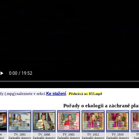
dy (.mpg) naleznete v sekci
Ke stažení
.
Přehrává se: 855.mp4
Pořady o ekologii a záchraně pla
4
TV_1891
TV_1898
TV_1905
TV_1912
TV_1919
T
ávci
Zachraňte domovy
Zachraňte domovy
Zachraňte domovy
Zachraňte domovy
Zachraňte domovy
Sna