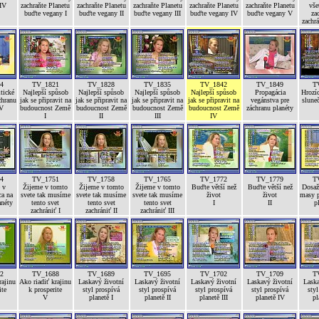
 IV
zachraňte Planetu
zachraňte Planetu
zachraňte Planetu
zachraňte Planetu
zachraňte Planetu
vše
buďte vegany I
buďte vegany II
buďte vegany III
buďte vegany IV
buďte vegany V
za
zachrá
4
TV_1821
TV_1828
TV_1835
TV_1842
TV_1849
T
tické
Najlepší spůsob
Najlepší spůsob
Najlepší spůsob
Najlepší spůsob
Propagácia
Hrozíc
chranu
jak se připravit na
jak se připravit na
jak se připravit na
jak se připravit na
vegánstva pre
sluneč
 V
budoucnost Země
budoucnost Země
budoucnost Země
budoucnost Země
záchranu planéty
I
II
III
IV
4
TV_1751
TV_1758
TV_1765
TV_1772
TV_1779
T
 v
Žijeme v tomto
Žijeme v tomto
Žijeme v tomto
Buďte větší než
Buďte větší než
Dosaže
ca na
svete tak musíme
svete tak musíme
svete tak musíme
život
život
masy p
anéty
tento svet
tento svet
tento svet
I
II
p
zachrániť I
zachrániť II
zachrániť III
2
TV_1688
TV_1689
TV_1695
TV_1702
TV_1709
T
rajinu
Ako riadiť krajinu
Laskavý životní
Laskavý životní
Laskavý životní
Laskavý životní
Laska
ite
k prosperite
styl prospívá
styl prospívá
styl prospívá
styl prospívá
styl
V
planetě I
planetě II
planetě III
planetě IV
pl