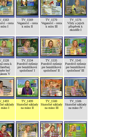
V_1563
TV_1569
TV_1570
TV_1576
ství - cesta
Veganství - cesta
Veganství - cesta
Včely a jejich
 míru I
k míru II
k míru III
příspěvek k
ekosféře I
V_1528
TV_1534
TV_1535
TV_1541
ná cesta k
Pravdivé riešenie
Pravdivé riešenie
Pravdivé riešenie
žateľnej
pre bezuhlíkovú
pre bezuhlíkovú
pre bezuhlíkovú
néte byť
spoločnosť I
spoločnosť II
spoločnosť III
gánom V
V_1493
TV_1499
TV_1500
TV_1506
čné náklady
Skutočné náklady
Skutočné náklady
Skutočné náklady
 mäso I
na mäso II
na mäso III
na mäso IV