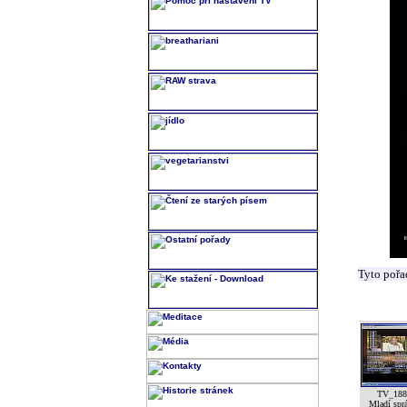
Tyto pořa
TV_188
Mladí spr