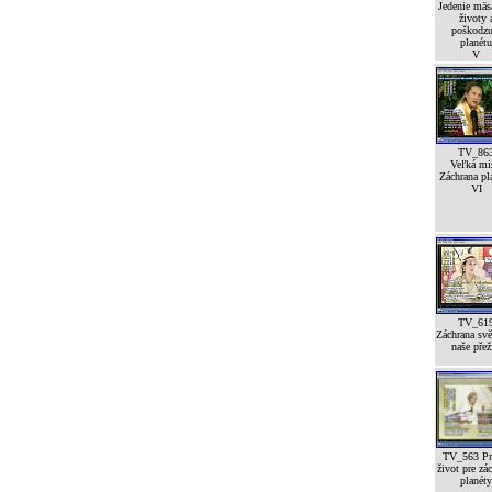
Jedenie mäsa
životy 
poškodzu
planétu
V
TV_86
Veľká mi
Záchrana pl
VI
TV_61
Záchrana svě
naše přež
TV_563 Pr
život pre zá
planéty