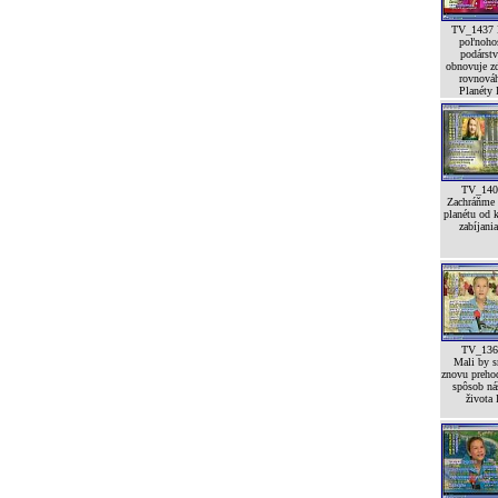
TV_1437 
poľnoho
podárst
obnovuje z
rovnová
Planéty I
TV_140
Zachráňme 
planétu od 
zabíjania
TV_136
Mali by 
znovu preho
spôsob ná
života 