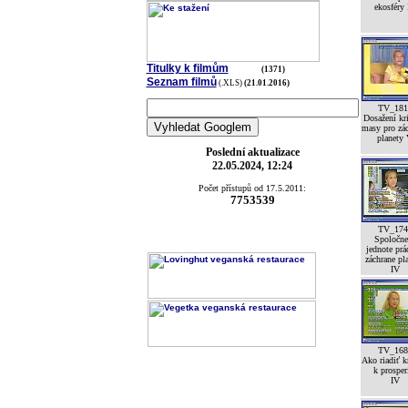
ekosféry
Titulky k filmům
(1371)
Seznam filmů
(.XLS)
(21.01.2016)
TV_181
Dosažení kri
masy pro zá
planety
Poslední aktualizace
22.05.2024, 12:24
Počet přístupů od 17.5.2011:
7753539
TV_174
Spoločne
jednote prá
záchrane pl
IV
TV_168
Ako riadiť k
k prosper
IV