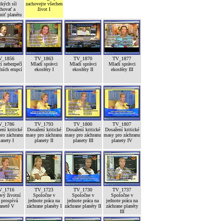
tkých síl
zachovejte všechen
chovať a
život I
niť planétu
V_1856
TV_1863
TV_1870
TV_1877
í nebezpečí
Mladí správci
Mladí správci
Mladí správci
ních erupcí
ekosféry I
ekosféry II
ekosféry III
V_1786
TV_1793
TV_1800
TV_1807
ní kritické
Dosažení kritické
Dosažení kritické
Dosažení kritické
ro záchranu
masy pro záchranu
masy pro záchranu
masy pro záchranu
lanety I
planety II
planety III
planety IV
V_1716
TV_1723
TV_1730
TV_1737
vý životní
Spoločne v
Spoločne v
Spoločne v
 prospívá
jednote práca na
jednote práca na
jednote práca na
anetě V
záchrane planéty I
záchrane planéty II
záchrane planéty
III