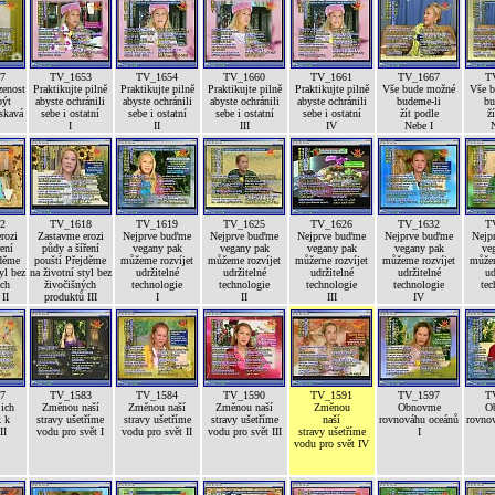
7
TV_1653
TV_1654
TV_1660
TV_1661
TV_1667
T
zenost
Praktikujte pilně
Praktikujte pilně
Praktikujte pilně
Praktikujte pilně
Vše bude možné
Vše 
být
abyste ochránili
abyste ochránili
abyste ochránili
abyste ochránili
budeme-li
bu
askavá
sebe i ostatní
sebe i ostatní
sebe i ostatní
sebe i ostatní
žít podle
ž
I
II
III
IV
Nebe I
N
2
TV_1618
TV_1619
TV_1625
TV_1626
TV_1632
T
rozi
Zastavme erozi
Nejprve buďme
Nejprve buďme
Nejprve buďme
Nejprve buďme
Nejp
ení
půdy a šíření
vegany pak
vegany pak
vegany pak
vegany pak
ve
jděme
pouští Přejděme
můžeme rozvíjet
můžeme rozvíjet
můžeme rozvíjet
můžeme rozvíjet
můžem
yl bez
na životní styl bez
udržitelné
udržitelné
udržitelné
udržitelné
ud
ých
živočišných
technologie
technologie
technologie
technologie
tec
II
produktů III
I
II
III
IV
7
TV_1583
TV_1584
TV_1590
TV_1591
TV_1597
T
jich
Změnou naší
Změnou naší
Změnou naší
Změnou
Obnovme
O
k k
stravy ušetříme
stravy ušetříme
stravy ušetříme
naší
rovnováhu oceánů
rovno
II
vodu pro svět I
vodu pro svět II
vodu pro svět III
stravy ušetříme
I
vodu pro svět IV