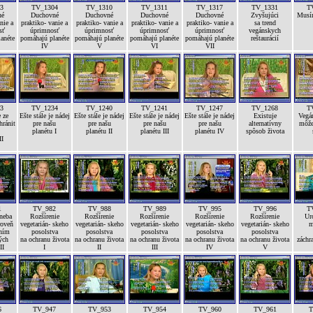
3
TV_1304
TV_1310
TV_1311
TV_1317
TV_1331
T
né
Duchovné
Duchovné
Duchovné
Duchovné
Zvyšujúci
Musí
nie a
praktiko- vanie a
praktiko- vanie a
praktiko- vanie a
praktiko- vanie a
sa trend
sť
úprimnosť
úprimnosť
úprimnosť
úprimnosť
vegánskych
anéte
pomáhajú planéte
pomáhajú planéte
pomáhajú planéte
pomáhajú planéte
reštaurácií
IV
V
VI
VII
3
TV_1234
TV_1240
TV_1241
TV_1247
TV_1268
T
 ze
Ešte stále je nádej
Ešte stále je nádej
Ešte stále je nádej
Ešte stále je nádej
Existuje
Vegán
hránit
pre našu
pre našu
pre našu
pre našu
alternatívny
môže
planétu I
planétu II
planétu III
planétu IV
spôsob života
II
1
TV_982
TV_988
TV_989
TV_995
TV_996
T
 neba
Rozšírenie
Rozšírenie
Rozšírenie
Rozšírenie
Rozšírenie
Ur
roveň
vegetarián- skeho
vegetarián- skeho
vegetarián- skeho
vegetarián- skeho
vegetarián- skeho
m
ením
posolstva
posolstva
posolstva
posolstva
posolstva
ých
na ochranu života
na ochranu života
na ochranu života
na ochranu života
na ochranu života
záchr
II
I
II
III
IV
V
6
TV_947
TV_953
TV_954
TV_960
TV_961
T