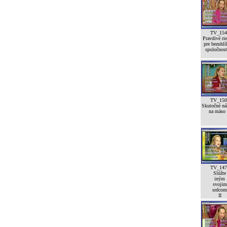
TV_154
Pravdivé rie
pre bezuhl
spoločnos
TV_150
Skutočné ná
na mäso
TV_147
Slúžte
iným
svojim
srdcom
II