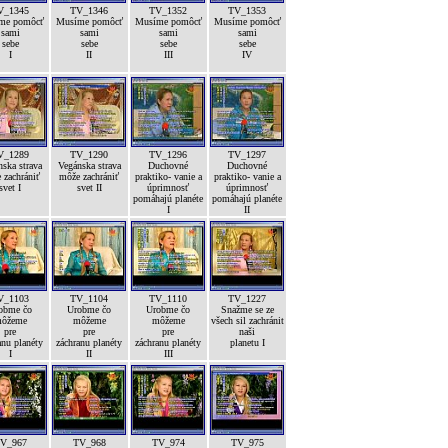
V_1345
TV_1346
TV_1352
TV_1353
me pomôcť
Musíme pomôcť
Musíme pomôcť
Musíme pomôcť
sami
sami
sami
sami
sebe
sebe
sebe
sebe
I
II
III
IV
V_1289
TV_1290
TV_1296
TV_1297
ska strava
Vegánska strava
Duchovné
Duchovné
 zachrániť
môže zachrániť
praktiko- vanie a
praktiko- vanie a
svet I
svet II
úprimnosť
úprimnosť
pomáhajú planéte
pomáhajú planéte
I
II
V_1103
TV_1104
TV_1110
TV_1227
obme čo
Urobme čo
Urobme čo
Snažme se ze
ôžeme
môžeme
môžeme
všech sil zachránit
pre
pre
pre
naši
anu planéty
záchranu planéty
záchranu planéty
planetu I
I
II
III
V_967
TV_968
TV_974
TV_975