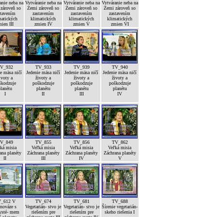
anie neba na
Vytváranie neba na
Vytváranie neba na
Vytváranie neba na
zároveň so
Zemi zároveň so
Zemi zároveň so
Zemi zároveň so
stavením
zastavením
zastavením
zastavením
matických
klimatických
klimatických
klimatických
ien III
zmien IV
zmien V
zmien VI
V_932
TV_933
TV_939
TV_940
e mäsa ničí
Jedenie mäsa ničí
Jedenie mäsa ničí
Jedenie mäsa ničí
ivoty a
životy a
životy a
životy a
škodzuje
poškodzuje
poškodzuje
poškodzuje
lanétu
planétu
planétu
planétu
I
II
III
IV
V_849
TV_855
TV_856
TV_862
ká misia
Veľká misia
Veľká misia
Veľká misia
ana planéty
Záchrana planéty
Záchrana planéty
Záchrana planéty
II
III
IV
V
_612 V
TV_674
TV_681
TV_688
nováze s
Vegetarián- stvo je
Vegetarián- stvo je
Šírenie vegetarián-
ysté- mem
riešením pre
riešením pre
skeho riešenia I