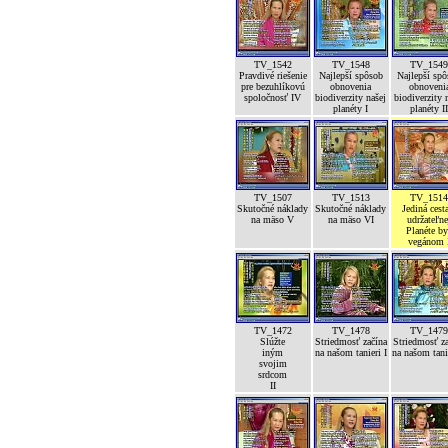
TV_1542
TV_1548
TV_154
Pravdivé riešenie
Najlepší spôsob
Najlepší sp
pre bezuhlíkovú
obnovenia
obnoveni
spoločnosť IV
biodiverzity našej
biodiverzity 
planéty I
planéty I
TV_1507
TV_1513
TV_151
Skutočné náklady
Skutočné náklady
Jediná cest
na mäso V
na mäso VI
udržateľne
Planéte b
vegánom 
TV_1472
TV_1478
TV_147
Slúžte
Striedmosť začína
Striedmosť z
iným
na našom tanieri I
na našom tanie
svojim
srdcom
II