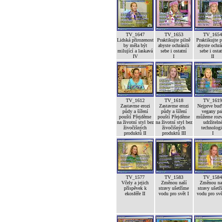
TV_1647
TV_1653
TV_165
Lidská přirozenost
Praktikujte pilně
Praktikujte p
by měla být
abyste ochránili
abyste ochrá
milující a laskavá
sebe i ostatní
sebe i osta
IV
I
II
TV_1612
TV_1618
TV_161
Zastavme erozi
Zastavme erozi
Nejprve bu
půdy a šíření
půdy a šíření
vegany pa
pouští Přejděme
pouští Přejděme
můžeme rozv
na životní styl bez
na životní styl bez
udržiteln
živočišných
živočišných
technolog
produktů II
produktů III
I
TV_1577
TV_1583
TV_158
Včely a jejich
Změnou naší
Změnou na
příspěvek k
stravy ušetříme
stravy ušetř
ekosféře II
vodu pro svět I
vodu pro svě