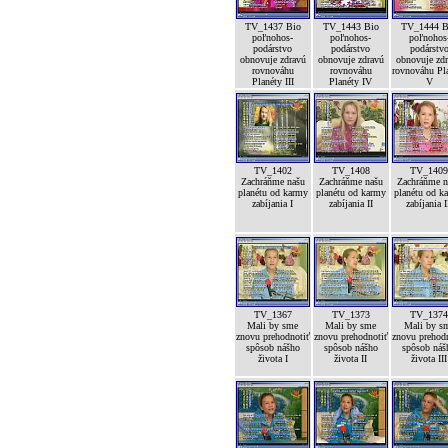
TV_1437 Bio
TV_1443 Bio
TV_1444 B
poľnohos-
poľnohos-
poľnohos
podárstvo
podárstvo
podárstv
obnovuje zdravú
obnovuje zdravú
obnovuje zd
rovnováhu
rovnováhu
rovnováhu Pl
Planéty III
Planéty IV
V
TV_1402
TV_1408
TV_140
Zachráňme našu
Zachráňme našu
Zachráňme n
planétu od karmy
planétu od karmy
planétu od k
zabíjania I
zabíjania II
zabíjania I
TV_1367
TV_1373
TV_137
Mali by sme
Mali by sme
Mali by s
znovu prehodnotiť
znovu prehodnotiť
znovu prehod
spôsob nášho
spôsob nášho
spôsob náš
života I
života II
života III