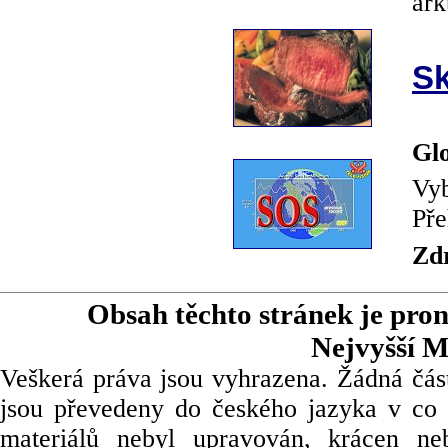
ark
Sk
Glo
Vyb
Pře
Zd
Obsah těchto stránek je pro
Nejvyšší M
Veškerá práva jsou vyhrazena. Žádná část
jsou převedeny do českého jazyka v co 
materiálů nebyl upravován, krácen ne