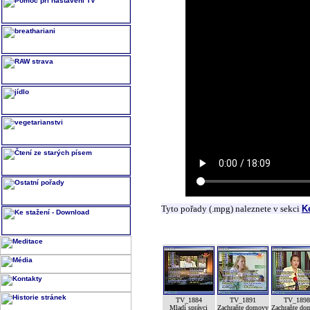
Tyto pořady (.mpg) naleznete v sekci
K
TV_1884
TV_1891
TV_189
Mladí správci
Zachraňte domovy
Zachraňte do