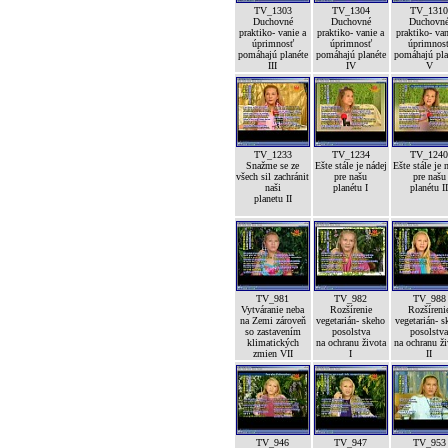
TV_1303
TV_1304
TV_131
Duchovné
Duchovné
Duchovn
praktiko- vanie a
praktiko- vanie a
praktiko- van
úprimnosť
úprimnosť
úprimnos
pomáhajú planéte
pomáhajú planéte
pomáhajú pla
III
IV
V
TV_1233
TV_1234
TV_124
Snažme se ze
Ešte stále je nádej
Ešte stále je 
všech sil zachránit
pre našu
pre našu
naši
planétu I
planétu I
planetu II
TV_981
TV_982
TV_988
Vytváranie neba
Rozšírenie
Rozšíreni
na Zemi zároveň
vegetarián- skeho
vegetarián- s
so zastavením
posolstva
posolstv
klimatických
na ochranu života
na ochranu ž
zmien VII
I
II
TV_946
TV_947
TV_953