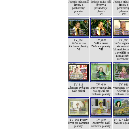
Jedenie mäsa ničí
Jedenie mäsa ničí
Jedenie mäsa
životy a
životy a
životy a
poškodzuje
poškodzuje
poškodzuj
planétu
planétu
planétu
V
VI
VII
TV_863
TV_869
TV_904
Veľká misia
Veľká misia
Buďte vegáni
Záchrana planéty
Záchrana planéty
ste zastavi
VI
VII
klimatické z
a predišli kr
klimatický
utečencov 
TV_619
TV_640
TV_661
Záchrana světa pro
Buďte vegetariáni,
Vegetarián- st
naše přežití
ekologickí pre
riešením p
záchranu planéty
záchranu sve
TV_563 Prostý
TV_570
TV_577 Zách
život pre záchranu
Zachování naší
životov a pla
planéty
nádherné planety