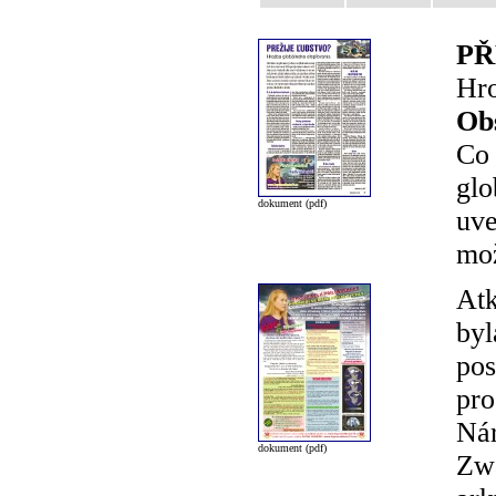
PŘ
Hro
Ob
Co 
glo
dokument (pdf)
uve
mož
Atk
byl
pos
pro
Nár
dokument (pdf)
Zwa