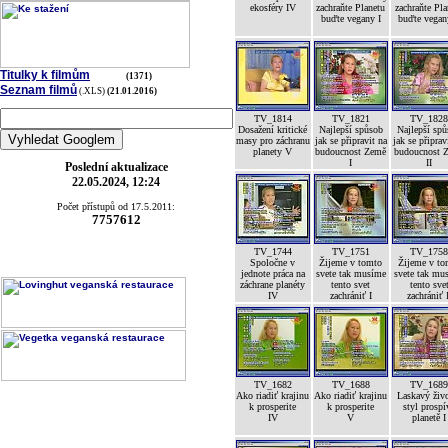
ekosféry IV
zachraňte Planetu
zachraňte Pla
buďte vegany I
buďte vegan
Titulky k filmům
(1371)
Seznam filmů
(.XLS)
(21.01.2016)
TV_1814
TV_1821
TV_182
Dosažení kritické
Najlepší spůsob
Najlepší sp
masy pro záchranu
jak se připravit na
jak se připrav
planety V
budoucnost Země
budoucnost 
I
II
Poslední aktualizace
22.05.2024, 12:24
Počet přístupů od 17.5.2011:
7757612
TV_1744
TV_1751
TV_175
Spoločne v
Žijeme v tomto
Žijeme v to
jednote práca na
svete tak musíme
svete tak mu
záchrane planéty
tento svet
tento sve
IV
zachrániť I
zachrániť 
TV_1682
TV_1688
TV_168
Ako riadiť krajinu
Ako riadiť krajinu
Laskavý živ
k prosperite
k prosperite
styl prospí
IV
V
planetě I