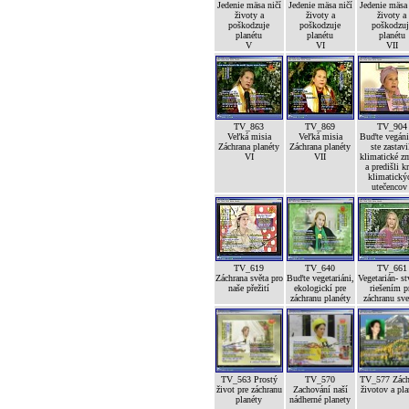
Jedenie mäsa ničí
Jedenie mäsa ničí
Jedenie mäsa
životy a
životy a
životy a
poškodzuje
poškodzuje
poškodzuj
planétu
planétu
planétu
V
VI
VII
TV_863
TV_869
TV_904
Veľká misia
Veľká misia
Buďte vegáni
Záchrana planéty
Záchrana planéty
ste zastavi
VI
VII
klimatické z
a predišli kr
klimatický
utečencov 
TV_619
TV_640
TV_661
Záchrana světa pro
Buďte vegetariáni,
Vegetarián- st
naše přežití
ekologickí pre
riešením p
záchranu planéty
záchranu sve
TV_563 Prostý
TV_570
TV_577 Zách
život pre záchranu
Zachování naší
životov a pla
planéty
nádherné planety