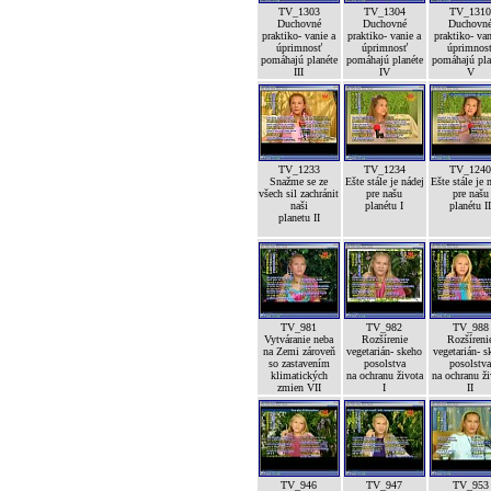
TV_1303
TV_1304
TV_131
Duchovné
Duchovné
Duchovn
praktiko- vanie a
praktiko- vanie a
praktiko- van
úprimnosť
úprimnosť
úprimnos
pomáhajú planéte
pomáhajú planéte
pomáhajú pla
III
IV
V
TV_1233
TV_1234
TV_124
Snažme se ze
Ešte stále je nádej
Ešte stále je 
všech sil zachránit
pre našu
pre našu
naši
planétu I
planétu I
planetu II
TV_981
TV_982
TV_988
Vytváranie neba
Rozšírenie
Rozšíreni
na Zemi zároveň
vegetarián- skeho
vegetarián- s
so zastavením
posolstva
posolstv
klimatických
na ochranu života
na ochranu ž
zmien VII
I
II
TV_946
TV_947
TV_953