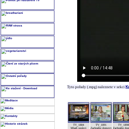
Tyto pořady (.mpg) naleznete v sekci
K
TV_1884
TV_1891
TV_189
Mladí správci
Zachraňte domovy
Zachraňte do