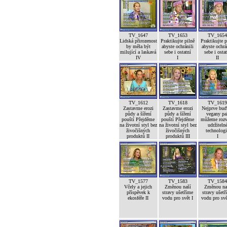
TV_1647
TV_1653
TV_165
Lidská přirozenost
Praktikujte pilně
Praktikujte p
by měla být
abyste ochránili
abyste ochrá
milující a laskavá
sebe i ostatní
sebe i osta
IV
I
II
TV_1612
TV_1618
TV_161
Zastavme erozi
Zastavme erozi
Nejprve bu
půdy a šíření
půdy a šíření
vegany pa
pouští Přejděme
pouští Přejděme
můžeme rozv
na životní styl bez
na životní styl bez
udržiteln
živočišných
živočišných
technolog
produktů II
produktů III
I
TV_1577
TV_1583
TV_158
Včely a jejich
Změnou naší
Změnou na
příspěvek k
stravy ušetříme
stravy ušetř
ekosféře II
vodu pro svět I
vodu pro svě