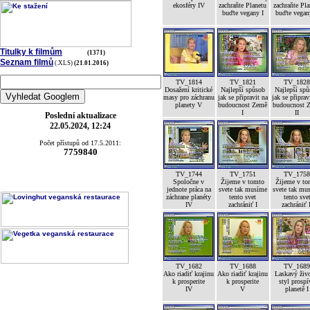
ekosféry IV
zachraňte Planetu
zachraňte Pla
buďte vegany I
buďte vegan
Titulky k filmům
(1371)
Seznam filmů
(.XLS)
(21.01.2016)
TV_1814
TV_1821
TV_182
Dosažení kritické
Najlepší spůsob
Najlepší sp
masy pro záchranu
jak se připravit na
jak se připrav
planety V
budoucnost Země
budoucnost 
I
II
Poslední aktualizace
22.05.2024, 12:24
Počet přístupů od 17.5.2011:
7759840
TV_1744
TV_1751
TV_175
Spoločne v
Žijeme v tomto
Žijeme v to
jednote práca na
svete tak musíme
svete tak mu
záchrane planéty
tento svet
tento sve
IV
zachrániť I
zachrániť 
TV_1682
TV_1688
TV_168
Ako riadiť krajinu
Ako riadiť krajinu
Laskavý živ
k prosperite
k prosperite
styl prospí
IV
V
planetě I