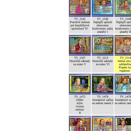
TV_1542
TV_1548
TV_154
Pravdivé riešenie
Najlepší spôsob
Najlepší sp
pre bezuhlíkovú
obnovenia
obnoveni
spoločnosť IV
biodiverzity našej
biodiverzity 
planéty I
planéty I
TV_1507
TV_1513
TV_151
Skutočné náklady
Skutočné náklady
Jediná cest
na mäso V
na mäso VI
udržateľne
Planéte b
vegánom 
TV_1472
TV_1478
TV_147
Slúžte
Striedmosť začína
Striedmosť z
iným
na našom tanieri I
na našom tanie
svojim
srdcom
II