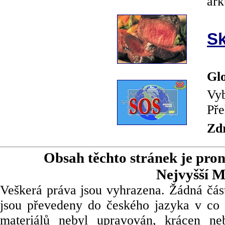
ark
Sk
Glo
Vyb
Pře
Zd
Obsah těchto stránek je pro
Nejvyšší M
Veškerá práva jsou vyhrazena. Žádná část
jsou převedeny do českého jazyka v co 
materiálů nebyl upravován, krácen ne