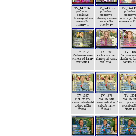
TV_1437 Bio
TV_1443 Bio
TV_1444 B
poľnohos-
poľnohos-
poľnohos
podárstvo
podárstvo
podárstv
obnovuje zdravú
obnovuje zdravú
obnovuje zd
rovnováhu
rovnováhu
rovnováhu Pl
Planéty III
Planéty IV
V
TV_1402
TV_1408
TV_140
Zachráňme našu
Zachráňme našu
Zachráňme n
planétu od karmy
planétu od karmy
planétu od k
zabíjania I
zabíjania II
zabíjania I
TV_1367
TV_1373
TV_137
Mali by sme
Mali by sme
Mali by s
znovu prehodnotiť
znovu prehodnotiť
znovu prehod
spôsob nášho
spôsob nášho
spôsob náš
života I
života II
života III