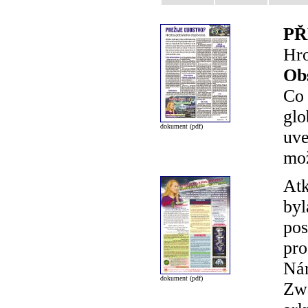
PŘ
Hro
Ob
Co 
glo
dokument (pdf)
uve
mož
Atk
byl
pos
pro
Nár
dokument (pdf)
Zwa