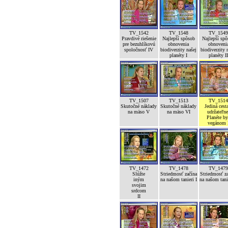
TV_1542
TV_1548
TV_154
Pravdivé riešenie
Najlepší spôsob
Najlepší sp
pre bezuhlíkovú
obnovenia
obnoveni
spoločnosť IV
biodiverzity našej
biodiverzity 
planéty I
planéty I
TV_1507
TV_1513
TV_151
Skutočné náklady
Skutočné náklady
Jediná cest
na mäso V
na mäso VI
udržateľne
Planéte b
vegánom 
TV_1472
TV_1478
TV_147
Slúžte
Striedmosť začína
Striedmosť z
iným
na našom tanieri I
na našom tanie
svojim
srdcom
II