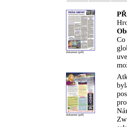
PŘ
Hro
Ob
Co 
glo
dokument (pdf)
uve
mož
Atk
byl
pos
pro
Nár
dokument (pdf)
Zwa