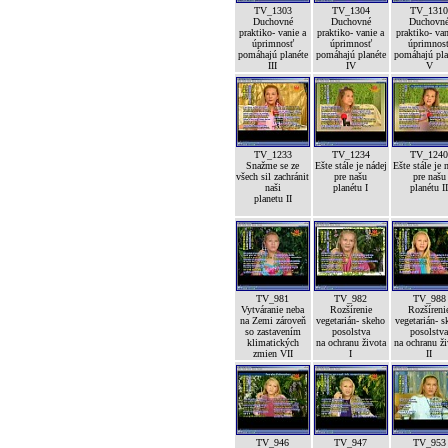
TV_1303
TV_1304
TV_131
Duchovné
Duchovné
Duchovn
praktiko- vanie a
praktiko- vanie a
praktiko- van
úprimnosť
úprimnosť
úprimnos
pomáhajú planéte
pomáhajú planéte
pomáhajú pla
III
IV
V
TV_1233
TV_1234
TV_124
Snažme se ze
Ešte stále je nádej
Ešte stále je 
všech sil zachránit
pre našu
pre našu
naši
planétu I
planétu I
planetu II
TV_981
TV_982
TV_988
Vytváranie neba
Rozšírenie
Rozšíreni
na Zemi zároveň
vegetarián- skeho
vegetarián- s
so zastavením
posolstva
posolstv
klimatických
na ochranu života
na ochranu ž
zmien VII
I
II
TV_946
TV_947
TV_953