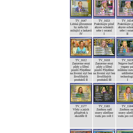
TV_1647
TV_1653
TV_165
Lidská přirozenost
Praktikujte pilně
Praktikujte p
by měla být
abyste ochránili
abyste ochrá
milující a laskavá
sebe i ostatní
sebe i osta
IV
I
II
TV_1612
TV_1618
TV_161
Zastavme erozi
Zastavme erozi
Nejprve bu
půdy a šíření
půdy a šíření
vegany pa
pouští Přejděme
pouští Přejděme
můžeme rozv
na životní styl bez
na životní styl bez
udržiteln
živočišných
živočišných
technolog
produktů II
produktů III
I
TV_1577
TV_1583
TV_158
Včely a jejich
Změnou naší
Změnou na
příspěvek k
stravy ušetříme
stravy ušetř
ekosféře II
vodu pro svět I
vodu pro svě