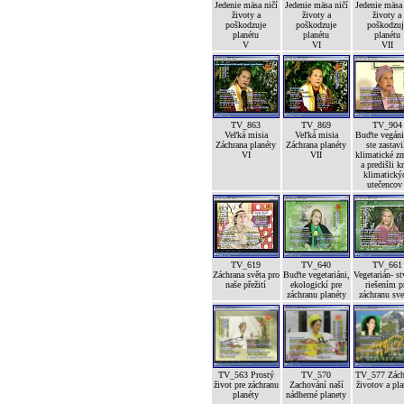
Jedenie mäsa ničí
Jedenie mäsa ničí
Jedenie mäsa
životy a
životy a
životy a
poškodzuje
poškodzuje
poškodzuj
planétu
planétu
planétu
V
VI
VII
TV_863
TV_869
TV_904
Veľká misia
Veľká misia
Buďte vegáni
Záchrana planéty
Záchrana planéty
ste zastavi
VI
VII
klimatické z
a predišli kr
klimatický
utečencov 
TV_619
TV_640
TV_661
Záchrana světa pro
Buďte vegetariáni,
Vegetarián- st
naše přežití
ekologickí pre
riešením p
záchranu planéty
záchranu sve
TV_563 Prostý
TV_570
TV_577 Zách
život pre záchranu
Zachování naší
životov a pla
planéty
nádherné planety