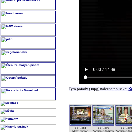
Tyto pořady (.mpg) naleznete v sekci
K
TV_1884
TV_1891
TV_189
Mladí správci
Zachraňte domovy
Zachraňte do