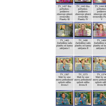
TV_1437 Bio
TV_1443 Bio
TV_1444 B
poľnohos-
poľnohos-
poľnohos
podárstvo
podárstvo
podárstv
obnovuje zdravú
obnovuje zdravú
obnovuje zd
rovnováhu
rovnováhu
rovnováhu Pl
Planéty III
Planéty IV
V
TV_1402
TV_1408
TV_140
Zachráňme našu
Zachráňme našu
Zachráňme n
planétu od karmy
planétu od karmy
planétu od k
zabíjania I
zabíjania II
zabíjania I
TV_1367
TV_1373
TV_137
Mali by sme
Mali by sme
Mali by s
znovu prehodnotiť
znovu prehodnotiť
znovu prehod
spôsob nášho
spôsob nášho
spôsob náš
života I
života II
života III