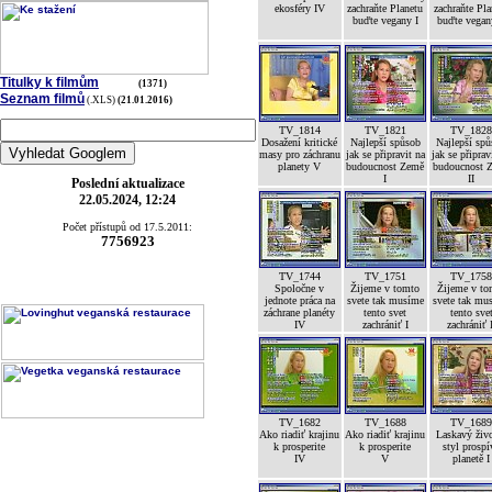
ekosféry IV
zachraňte Planetu
zachraňte Pla
buďte vegany I
buďte vegan
Titulky k filmům
(1371)
Seznam filmů
(.XLS)
(21.01.2016)
TV_1814
TV_1821
TV_182
Dosažení kritické
Najlepší spůsob
Najlepší sp
masy pro záchranu
jak se připravit na
jak se připrav
planety V
budoucnost Země
budoucnost 
I
II
Poslední aktualizace
22.05.2024, 12:24
Počet přístupů od 17.5.2011:
7756923
TV_1744
TV_1751
TV_175
Spoločne v
Žijeme v tomto
Žijeme v to
jednote práca na
svete tak musíme
svete tak mu
záchrane planéty
tento svet
tento sve
IV
zachrániť I
zachrániť 
TV_1682
TV_1688
TV_168
Ako riadiť krajinu
Ako riadiť krajinu
Laskavý živ
k prosperite
k prosperite
styl prospí
IV
V
planetě I