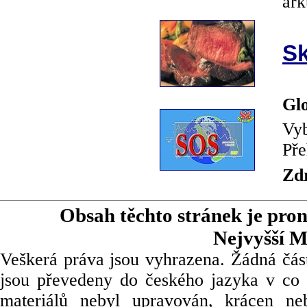
ark
Sk
Glo
Vyb
Pře
Zd
Obsah těchto stránek je pro
Nejvyšší M
Veškerá práva jsou vyhrazena. Žádná část
jsou převedeny do českého jazyka v co 
materiálů nebyl upravován, krácen ne