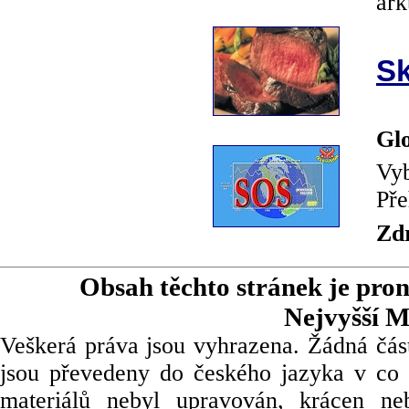
ark
Sk
Glo
Vyb
Pře
Zd
Obsah těchto stránek je pro
Nejvyšší M
Veškerá práva jsou vyhrazena. Žádná část
jsou převedeny do českého jazyka v co 
materiálů nebyl upravován, krácen ne