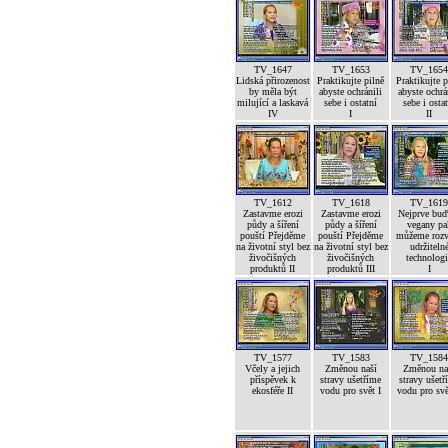
TV_1647
TV_1653
TV_165
Lidská přirozenost
Praktikujte pilně
Praktikujte p
by měla být
abyste ochránili
abyste ochrá
milující a laskavá
sebe i ostatní
sebe i osta
IV
I
II
TV_1612
TV_1618
TV_161
Zastavme erozi
Zastavme erozi
Nejprve bu
půdy a šíření
půdy a šíření
vegany pa
pouští Přejděme
pouští Přejděme
můžeme rozv
na životní styl bez
na životní styl bez
udržiteln
živočišných
živočišných
technolog
produktů II
produktů III
I
TV_1577
TV_1583
TV_158
Včely a jejich
Změnou naší
Změnou na
příspěvek k
stravy ušetříme
stravy ušetř
ekosféře II
vodu pro svět I
vodu pro svě