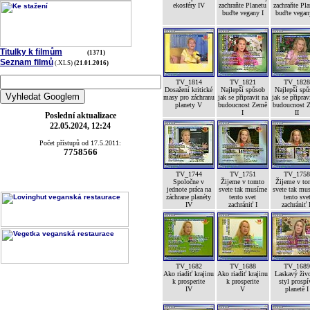
ekosféry IV
zachraňte Planetu
zachraňte Pla
buďte vegany I
buďte vegan
Titulky k filmům
(1371)
Seznam filmů
(.XLS)
(21.01.2016)
TV_1814
TV_1821
TV_182
Dosažení kritické
Najlepší spůsob
Najlepší sp
masy pro záchranu
jak se připravit na
jak se připrav
planety V
budoucnost Země
budoucnost 
I
II
Poslední aktualizace
22.05.2024, 12:24
Počet přístupů od 17.5.2011:
7758566
TV_1744
TV_1751
TV_175
Spoločne v
Žijeme v tomto
Žijeme v to
jednote práca na
svete tak musíme
svete tak mu
záchrane planéty
tento svet
tento sve
IV
zachrániť I
zachrániť 
TV_1682
TV_1688
TV_168
Ako riadiť krajinu
Ako riadiť krajinu
Laskavý živ
k prosperite
k prosperite
styl prospí
IV
V
planetě I