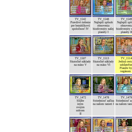
TV_1542
TV_1548
TV_154
Pravdivé riešenie
Najlepší spôsob
Najlepší sp
pre bezuhlíkovú
obnovenia
obnoveni
spoločnosť IV
biodiverzity našej
biodiverzity 
planéty I
planéty I
TV_1507
TV_1513
TV_151
Skutočné náklady
Skutočné náklady
Jediná cest
na mäso V
na mäso VI
udržateľne
Planéte b
vegánom 
TV_1472
TV_1478
TV_147
Slúžte
Striedmosť začína
Striedmosť z
iným
na našom tanieri I
na našom tanie
svojim
srdcom
II