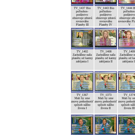
TV_1437 Bio
TV_1443 Bio
TV_1444 B
poľnohos-
poľnohos-
poľnohos
podárstvo
podárstvo
podárstv
obnovuje zdravú
obnovuje zdravú
obnovuje zd
rovnováhu
rovnováhu
rovnováhu Pl
Planéty III
Planéty IV
V
TV_1402
TV_1408
TV_140
Zachráňme našu
Zachráňme našu
Zachráňme n
planétu od karmy
planétu od karmy
planétu od k
zabíjania I
zabíjania II
zabíjania I
TV_1367
TV_1373
TV_137
Mali by sme
Mali by sme
Mali by s
znovu prehodnotiť
znovu prehodnotiť
znovu prehod
spôsob nášho
spôsob nášho
spôsob náš
života I
života II
života III