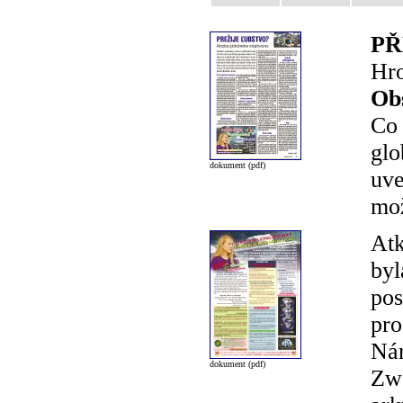
PŘ
Hro
Ob
Co 
glo
dokument (pdf)
uve
mož
Atk
byl
pos
pro
Nár
dokument (pdf)
Zwa