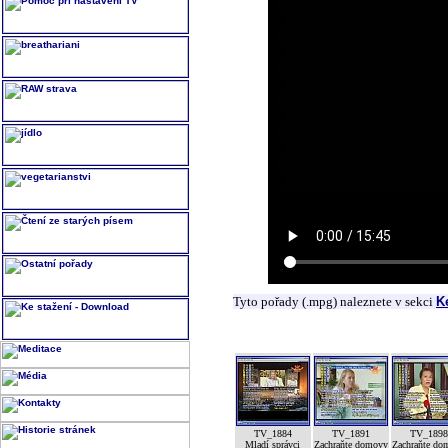
Tyto pořady (.mpg) naleznete v sekci
K
TV_1884
TV_1891
TV_189
Mladí správci
Zachraňte domovy
Zachraňte do