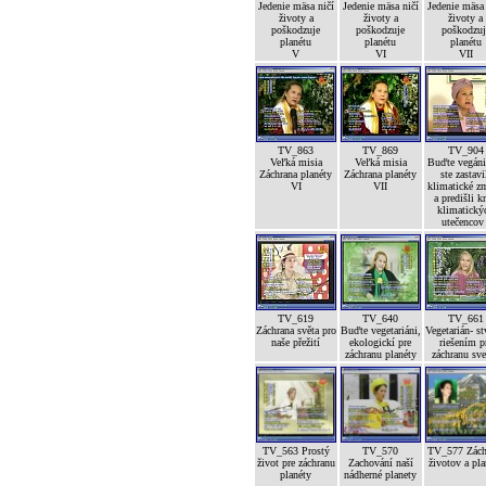
Jedenie mäsa ničí
Jedenie mäsa ničí
Jedenie mäsa
životy a
životy a
životy a
poškodzuje
poškodzuje
poškodzuj
planétu
planétu
planétu
V
VI
VII
TV_863
TV_869
TV_904
Veľká misia
Veľká misia
Buďte vegáni
Záchrana planéty
Záchrana planéty
ste zastavi
VI
VII
klimatické z
a predišli kr
klimatický
utečencov 
TV_619
TV_640
TV_661
Záchrana světa pro
Buďte vegetariáni,
Vegetarián- st
naše přežití
ekologickí pre
riešením p
záchranu planéty
záchranu sve
TV_563 Prostý
TV_570
TV_577 Zách
život pre záchranu
Zachování naší
životov a pla
planéty
nádherné planety