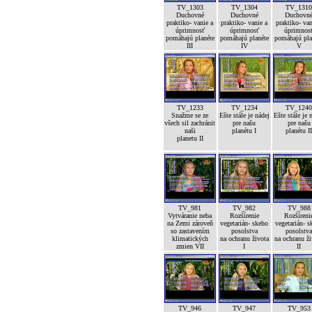
TV_1303
TV_1304
TV_131
Duchovné
Duchovné
Duchovn
praktiko- vanie a
praktiko- vanie a
praktiko- van
úprimnosť
úprimnosť
úprimnos
pomáhajú planéte
pomáhajú planéte
pomáhajú pla
III
IV
V
TV_1233
TV_1234
TV_124
Snažme se ze
Ešte stále je nádej
Ešte stále je 
všech sil zachránit
pre našu
pre našu
naši
planétu I
planétu I
planetu II
TV_981
TV_982
TV_988
Vytváranie neba
Rozšírenie
Rozšíreni
na Zemi zároveň
vegetarián- skeho
vegetarián- s
so zastavením
posolstva
posolstv
klimatických
na ochranu života
na ochranu ž
zmien VII
I
II
TV_946
TV_947
TV_953