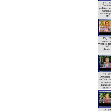
TV_130
Duchov
praktiko- va
úprimno
pomáhajú pl
III
TV_123
Snažme se
všech sil zac
naši
planetu 
TV_98
Vytváranie
na Zemi zá
so zastav
klimatick
zmien V
TV_94