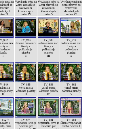
anie neba na
Vytváranie neba na
Vytváranie neba na
Vytváranie neba na
zároveň so
Zemi zároveň so
Zemi zároveň so
Zemi zároveň so
stavením
zastavením
zastavením
zastavením
matických
klimatických
klimatických
klimatických
ien III
zmien IV
zmien V
zmien VI
V_932
TV_933
TV_939
TV_940
e mäsa ničí
Jedenie mäsa ničí
Jedenie mäsa ničí
Jedenie mäsa ničí
ivoty a
životy a
životy a
životy a
škodzuje
poškodzuje
poškodzuje
poškodzuje
lanétu
planétu
planétu
planétu
I
II
III
IV
V_849
TV_855
TV_856
TV_862
ká misia
Veľká misia
Veľká misia
Veľká misia
ana planéty
Záchrana planéty
Záchrana planéty
Záchrana planéty
II
III
IV
V
_612 V
TV_674
TV_681
TV_688
nováze s
Vegetarián- stvo je
Vegetarián- stvo je
Šírenie vegetarián-
ysté- mem
riešením pre
riešením pre
skeho riešenia I