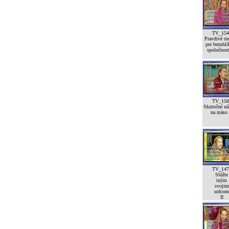
TV_154
Pravdivé rie
pre bezuhl
spoločnos
TV_150
Skutočné ná
na mäso
TV_147
Slúžte
iným
svojim
srdcom
II