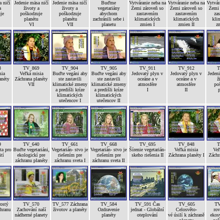
 ničí
Jedenie mäsa ničí
Jedenie mäsa ničí
Buďme
Vytváranie neba na
Vytváranie neba na
Vytvár
a
životy a
životy a
vegetariány
Zemi zároveň so
Zemi zároveň so
Zemi 
je
poškodzuje
poškodzuje
abychom
zastavením
zastavením
za
planétu
planétu
zachránili sebe i
klimatických
klimatických
kli
VI
VII
planetu
zmien I
zmien II
zm
3
TV_869
TV_904
TV_905
TV_911
TV_912
T
sia
Veľká misia
Buďte vegáni aby
Buďte vegáni aby
Jedovatý plyn v
Jedovatý plyn v
Jedeni
anéty
Záchrana planéty
ste zastavili
ste zastavili
oceáne a v
oceáne a v
ž
VII
klimatické zmeny
klimatické zmeny
atmosfére
atmosfére
po
a predišli kríze
a predišli kríze
I
II
p
klimatických
klimatických
utečencov I
utečencov II
9
TV_640
TV_661
TV_668
TV_695
TV_848
T
ta pro
Buďte vegetariáni,
Vegetarián- stvo je
Vegetarián- stvo je
Šírenie vegetarián-
Veľká misia
Veľ
ití
ekologickí pre
riešením pre
riešením pre
skeho riešenia II
Záchrana planéty I
Záchr
záchranu planéty
záchranu sveta I
záchranu sveta II
ostý
TV_570
TV_577 Záchrana
TV_584
TV_591 Čas
TV_605
TV
chranu
Zachování naší
životov a planéty
Ozdravenie
jednat - Globální
Celosvěto-
rov
nádherné planety
planéty
oteplování
vé úsilí k záchraně
ekos