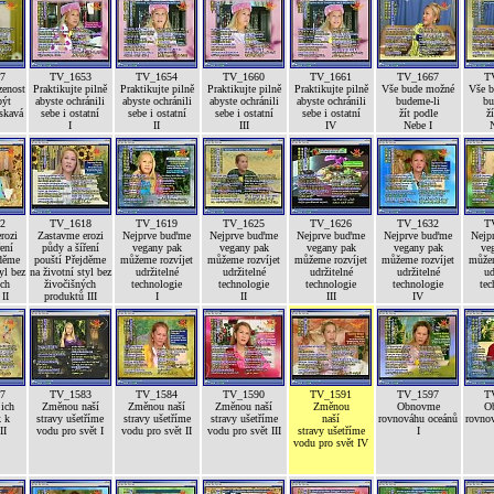
7
TV_1653
TV_1654
TV_1660
TV_1661
TV_1667
T
zenost
Praktikujte pilně
Praktikujte pilně
Praktikujte pilně
Praktikujte pilně
Vše bude možné
Vše 
být
abyste ochránili
abyste ochránili
abyste ochránili
abyste ochránili
budeme-li
bu
askavá
sebe i ostatní
sebe i ostatní
sebe i ostatní
sebe i ostatní
žít podle
ž
I
II
III
IV
Nebe I
N
2
TV_1618
TV_1619
TV_1625
TV_1626
TV_1632
T
rozi
Zastavme erozi
Nejprve buďme
Nejprve buďme
Nejprve buďme
Nejprve buďme
Nejp
ení
půdy a šíření
vegany pak
vegany pak
vegany pak
vegany pak
ve
jděme
pouští Přejděme
můžeme rozvíjet
můžeme rozvíjet
můžeme rozvíjet
můžeme rozvíjet
můžem
yl bez
na životní styl bez
udržitelné
udržitelné
udržitelné
udržitelné
ud
ých
živočišných
technologie
technologie
technologie
technologie
tec
II
produktů III
I
II
III
IV
7
TV_1583
TV_1584
TV_1590
TV_1591
TV_1597
T
jich
Změnou naší
Změnou naší
Změnou naší
Změnou
Obnovme
O
k k
stravy ušetříme
stravy ušetříme
stravy ušetříme
naší
rovnováhu oceánů
rovno
II
vodu pro svět I
vodu pro svět II
vodu pro svět III
stravy ušetříme
I
vodu pro svět IV