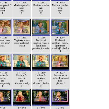
V_1345
TV_1346
TV_1352
TV_1353
me pomôcť
Musíme pomôcť
Musíme pomôcť
Musíme pomôcť
sami
sami
sami
sami
sebe
sebe
sebe
sebe
I
II
III
IV
V_1289
TV_1290
TV_1296
TV_1297
ska strava
Vegánska strava
Duchovné
Duchovné
 zachrániť
môže zachrániť
praktiko- vanie a
praktiko- vanie a
svet I
svet II
úprimnosť
úprimnosť
pomáhajú planéte
pomáhajú planéte
I
II
V_1103
TV_1104
TV_1110
TV_1227
obme čo
Urobme čo
Urobme čo
Snažme se ze
ôžeme
môžeme
môžeme
všech sil zachránit
pre
pre
pre
naši
anu planéty
záchranu planéty
záchranu planéty
planetu I
I
II
III
V_967
TV_968
TV_974
TV_975