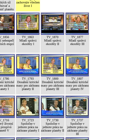
tkých síl
zachovejte všechen
chovať a
život I
niť planétu
V_1856
TV_1863
TV_1870
TV_1877
í nebezpečí
Mladí správci
Mladí správci
Mladí správci
ních erupcí
ekosféry I
ekosféry II
ekosféry III
V_1786
TV_1793
TV_1800
TV_1807
ní kritické
Dosažení kritické
Dosažení kritické
Dosažení kritické
ro záchranu
masy pro záchranu
masy pro záchranu
masy pro záchranu
lanety I
planety II
planety III
planety IV
V_1716
TV_1723
TV_1730
TV_1737
vý životní
Spoločne v
Spoločne v
Spoločne v
 prospívá
jednote práca na
jednote práca na
jednote práca na
anetě V
záchrane planéty I
záchrane planéty II
záchrane planéty
III