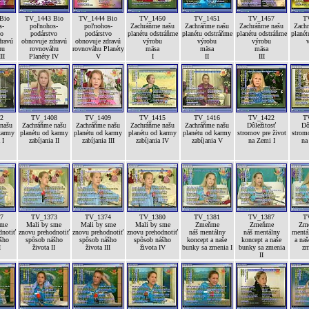
Bio
TV_1443 Bio
TV_1444 Bio
TV_1450
TV_1451
TV_1457
T
s-
poľnohos-
poľnohos-
Zachráňme našu
Zachráňme našu
Zachráňme našu
Zach
vo
podárstvo
podárstvo
planétu odstráňme
planétu odstráňme
planétu odstráňme
planét
dravú
obnovuje zdravú
obnovuje zdravú
výrobu
výrobu
výrobu
hu
rovnováhu
rovnováhu Planéty
mäsa
mäsa
mäsa
II
Planéty IV
V
I
II
III
2
TV_1408
TV_1409
TV_1415
TV_1416
TV_1422
T
našu
Zachráňme našu
Zachráňme našu
Zachráňme našu
Zachráňme našu
Dôležitosť
Dô
karmy
planétu od karmy
planétu od karmy
planétu od karmy
planétu od karmy
stromov pre život
stromo
 I
zabíjania II
zabíjania III
zabíjania IV
zabíjania V
na Zemi I
na
7
TV_1373
TV_1374
TV_1380
TV_1381
TV_1387
T
sme
Mali by sme
Mali by sme
Mali by sme
Zmeňme
Zmeňme
Zme
dnotiť
znovu prehodnotiť
znovu prehodnotiť
znovu prehodnotiť
náš mentálny
náš mentálny
mentá
šho
spôsob nášho
spôsob nášho
spôsob nášho
koncept a naše
koncept a naše
a naš
I
života II
života III
života IV
bunky sa zmenia I
bunky sa zmenia
zm
II