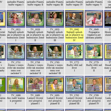
 IV
zachraňte Planetu
zachraňte Planetu
zachraňte Planetu
zachraňte Planetu
zachraňte Planetu
vše
buďte vegany I
buďte vegany II
buďte vegany III
buďte vegany IV
buďte vegany V
za
zachrá
4
TV_1821
TV_1828
TV_1835
TV_1842
TV_1849
T
tické
Najlepší spůsob
Najlepší spůsob
Najlepší spůsob
Najlepší spůsob
Propagácia
Hrozíc
chranu
jak se připravit na
jak se připravit na
jak se připravit na
jak se připravit na
vegánstva pre
sluneč
 V
budoucnost Země
budoucnost Země
budoucnost Země
budoucnost Země
záchranu planéty
I
II
III
IV
4
TV_1751
TV_1758
TV_1765
TV_1772
TV_1779
T
 v
Žijeme v tomto
Žijeme v tomto
Žijeme v tomto
Buďte větší než
Buďte větší než
Dosaže
ca na
svete tak musíme
svete tak musíme
svete tak musíme
život
život
masy p
anéty
tento svet
tento svet
tento svet
I
II
p
zachrániť I
zachrániť II
zachrániť III
2
TV_1688
TV_1689
TV_1695
TV_1702
TV_1709
T
rajinu
Ako riadiť krajinu
Laskavý životní
Laskavý životní
Laskavý životní
Laskavý životní
Laska
ite
k prosperite
styl prospívá
styl prospívá
styl prospívá
styl prospívá
styl
V
planetě I
planetě II
planetě III
planetě IV
pl