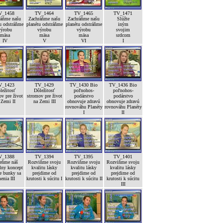
V_1458
TV_1464
TV_1465
TV_1471
ráňme našu
Zachráňme našu
Zachráňme našu
Slúžte
u odstráňme
planétu odstráňme
planétu odstráňme
iným
výrobu
výrobu
výrobu
svojim
mäsa
mäsa
mäsa
srdcom
IV
V
VI
I
V_1423
TV_1429
TV_1430 Bio
TV_1436 Bio
ležitosť
Dôležitosť
poľnohos-
poľnohos-
v pre život
stromov pre život
podárstvo
podárstvo
 Zemi II
na Zemi III
obnovuje zdravú
obnovuje zdravú
rovnováhu Planéty
rovnováhu Planéty
I
II
V_1388
TV_1394
TV_1395
TV_1401
ňme náš
Rozviňme svoju
Rozviňme svoju
Rozviňme svoju
lny koncept
kvalitu lásky
kvalitu lásky
kvalitu lásky
e bunky sa
prejdime od
prejdime od
prejdime od
enia III
krutosti k súcitu I
krutosti k súcitu II
krutosti k súcitu
III