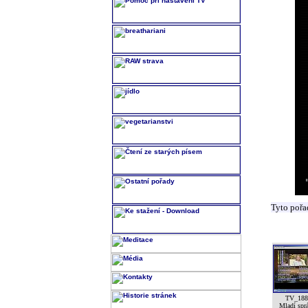
Tyto pořa
TV_188
Mladí spr