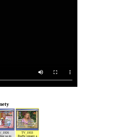
nety
V_1926
TV_1933
žme sa zo
Buďte vegany a