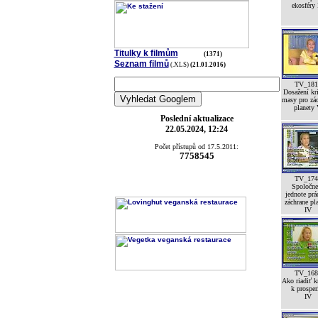
ekosféry
Titulky k filmům
(1371)
Seznam filmů
(.XLS)
(21.01.2016)
TV_181
Dosažení kri
masy pro zá
planety
Poslední aktualizace
22.05.2024, 12:24
Počet přístupů od 17.5.2011:
7758545
TV_174
Spoločne
jednote prá
záchrane pl
IV
TV_168
Ako riadiť k
k prosper
IV