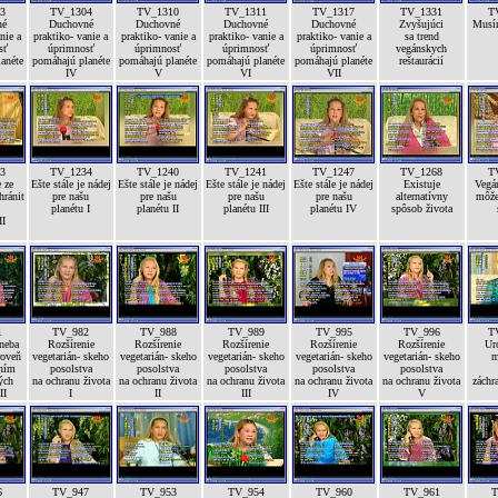
3
TV_1304
TV_1310
TV_1311
TV_1317
TV_1331
T
né
Duchovné
Duchovné
Duchovné
Duchovné
Zvyšujúci
Musí
nie a
praktiko- vanie a
praktiko- vanie a
praktiko- vanie a
praktiko- vanie a
sa trend
sť
úprimnosť
úprimnosť
úprimnosť
úprimnosť
vegánskych
anéte
pomáhajú planéte
pomáhajú planéte
pomáhajú planéte
pomáhajú planéte
reštaurácií
IV
V
VI
VII
3
TV_1234
TV_1240
TV_1241
TV_1247
TV_1268
T
 ze
Ešte stále je nádej
Ešte stále je nádej
Ešte stále je nádej
Ešte stále je nádej
Existuje
Vegán
hránit
pre našu
pre našu
pre našu
pre našu
alternatívny
môže
planétu I
planétu II
planétu III
planétu IV
spôsob života
II
1
TV_982
TV_988
TV_989
TV_995
TV_996
T
 neba
Rozšírenie
Rozšírenie
Rozšírenie
Rozšírenie
Rozšírenie
Ur
roveň
vegetarián- skeho
vegetarián- skeho
vegetarián- skeho
vegetarián- skeho
vegetarián- skeho
m
ením
posolstva
posolstva
posolstva
posolstva
posolstva
ých
na ochranu života
na ochranu života
na ochranu života
na ochranu života
na ochranu života
záchr
II
I
II
III
IV
V
6
TV_947
TV_953
TV_954
TV_960
TV_961
T