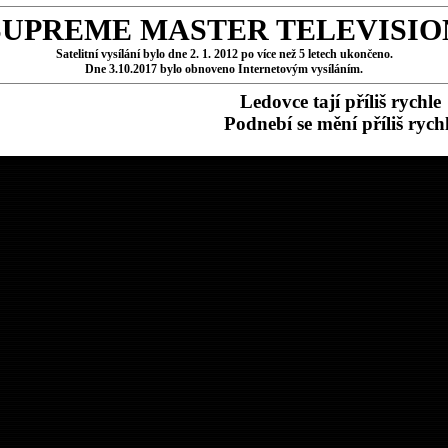
SUPREME MASTER TELEVISIO
Satelitní vysílání bylo dne 2. 1. 2012 po více než 5 letech ukončeno.
Dne 3.10.2017 bylo obnoveno Internetovým vysíláním.
Ledovce tají příliš rychle
Podnebí se mění příliš rych