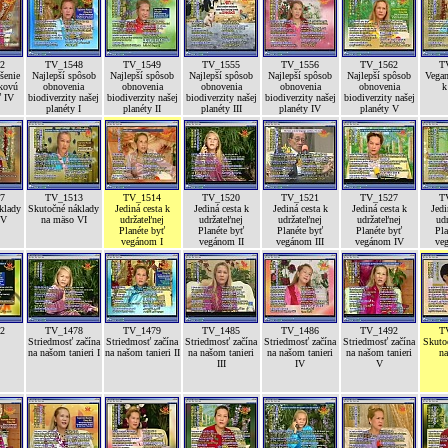
2
TV_1548
TV_1549
TV_1555
TV_1556
TV_1562
T
šenie
Najlepší spôsob
Najlepší spôsob
Najlepší spôsob
Najlepší spôsob
Najlepší spôsob
Vegan
íkovú
obnovenia
obnovenia
obnovenia
obnovenia
obnovenia
k
ť IV
biodiverzity našej
biodiverzity našej
biodiverzity našej
biodiverzity našej
biodiverzity našej
planéty I
planéty II
planéty III
planéty IV
planéty V
7
TV_1513
TV_1514
TV_1520
TV_1521
TV_1527
T
klady
Skutočné náklady
Jediná cesta k
Jediná cesta k
Jediná cesta k
Jediná cesta k
Jedi
 V
na mäso VI
udržateľnej
udržateľnej
udržateľnej
udržateľnej
udr
Planéte byť
Planéte byť
Planéte byť
Planéte byť
Pla
vegánom I
vegánom II
vegánom III
vegánom IV
ve
2
TV_1478
TV_1479
TV_1485
TV_1486
TV_1492
T
Striedmosť začína
Striedmosť začína
Striedmosť začína
Striedmosť začína
Striedmosť začína
Skuto
na našom tanieri I
na našom tanieri II
na našom tanieri
na našom tanieri
na našom tanieri
na
III
IV
V