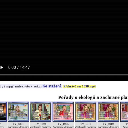
dy (.mpg) naleznete v sekci
Ke stažení
.
Přehrává se: 1598.mp4
Pořady o ekologii a záchraně pla
4
TV_1891
TV_1898
TV_1905
TV_1912
TV_1919
T
ávci
Zachraňte domovy
Zachraňte domovy
Zachraňte domovy
Zachraňte domovy
Zachraňte domovy
Sna