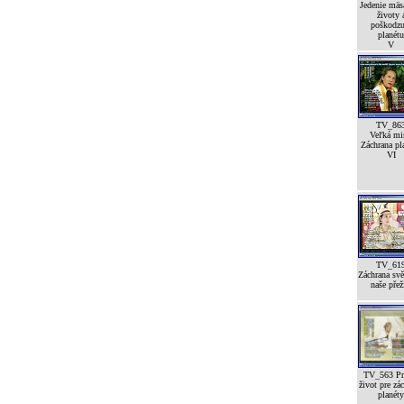
Jedenie mäsa
životy 
poškodzu
planétu
V
TV_86
Veľká mi
Záchrana pl
VI
TV_61
Záchrana svě
naše přež
TV_563 Pr
život pre zá
planéty