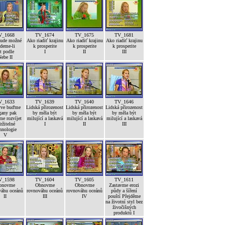
V_1668
TV_1674
TV_1675
TV_1681
bude možné
Ako riadiť krajinu
Ako riadiť krajinu
Ako riadiť krajinu
deme-li
k prosperite
k prosperite
k prosperite
ít podle
I
II
III
ebe II
V_1633
TV_1639
TV_1640
TV_1646
rve buďme
Lidská přirozenost
Lidská přirozenost
Lidská přirozenost
gany pak
by měla být
by měla být
by měla být
e rozvíjet
milující a laskavá
milující a laskavá
milující a laskavá
ržitelné
I
II
III
hnologie
V
V_1598
TV_1604
TV_1605
TV_1611
bnovme
Obnovme
Obnovme
Zastavme erozi
váhu oceánů
rovnováhu oceánů
rovnováhu oceánů
půdy a šíření
II
III
IV
pouští Přejděme
na životní styl bez
živočišných
produktů I