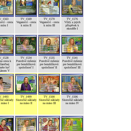
V_1563
TV_1569
TV_1570
TV_1576
ství - cesta
Veganství - cesta
Veganství - cesta
Včely a jejich
 míru I
k míru II
k míru III
příspěvek k
ekosféře I
V_1528
TV_1534
TV_1535
TV_1541
ná cesta k
Pravdivé riešenie
Pravdivé riešenie
Pravdivé riešenie
žateľnej
pre bezuhlíkovú
pre bezuhlíkovú
pre bezuhlíkovú
néte byť
spoločnosť I
spoločnosť II
spoločnosť III
gánom V
V_1493
TV_1499
TV_1500
TV_1506
čné náklady
Skutočné náklady
Skutočné náklady
Skutočné náklady
 mäso I
na mäso II
na mäso III
na mäso IV