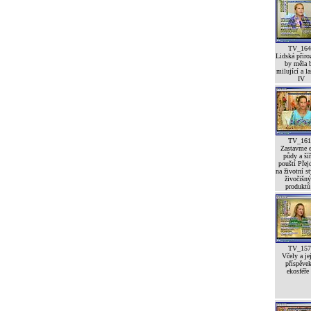
TV_164
Lidská přiro
by měla 
milující a l
IV
TV_161
Zastavme e
půdy a šíř
pouští Pře
na životní st
živočišn
produktů 
TV_157
Včely a je
příspěve
ekosféře 