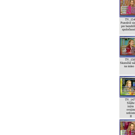
TV_154
Pravdivé rie
pre bezuhl
spoločnos
TV_150
Skutočné ná
na mäso
TV_147
Slúžte
iným
svojim
srdcom
II