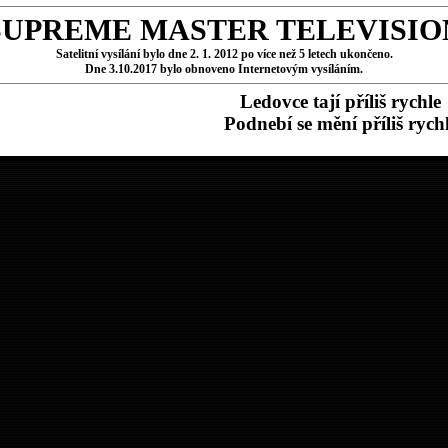
SUPREME MASTER TELEVISIO
Satelitní vysílání bylo dne 2. 1. 2012 po více než 5 letech ukončeno.
Dne 3.10.2017 bylo obnoveno Internetovým vysíláním.
Ledovce tají příliš rychle
Podnebí se mění příliš rych