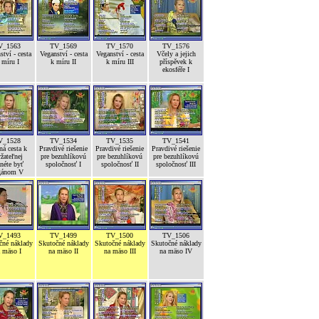
V_1563
TV_1569
TV_1570
TV_1576
ství - cesta
Veganství - cesta
Veganství - cesta
Včely a jejich
 míru I
k míru II
k míru III
příspěvek k
ekosféře I
V_1528
TV_1534
TV_1535
TV_1541
ná cesta k
Pravdivé riešenie
Pravdivé riešenie
Pravdivé riešenie
žateľnej
pre bezuhlíkovú
pre bezuhlíkovú
pre bezuhlíkovú
néte byť
spoločnosť I
spoločnosť II
spoločnosť III
gánom V
V_1493
TV_1499
TV_1500
TV_1506
čné náklady
Skutočné náklady
Skutočné náklady
Skutočné náklady
 mäso I
na mäso II
na mäso III
na mäso IV