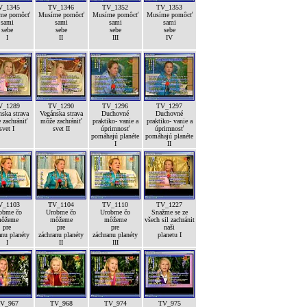
V_1345
TV_1346
TV_1352
TV_1353
me pomôcť
Musíme pomôcť
Musíme pomôcť
Musíme pomôcť
sami
sami
sami
sami
sebe
sebe
sebe
sebe
I
II
III
IV
V_1289
TV_1290
TV_1296
TV_1297
ska strava
Vegánska strava
Duchovné
Duchovné
 zachrániť
môže zachrániť
praktiko- vanie a
praktiko- vanie a
svet I
svet II
úprimnosť
úprimnosť
pomáhajú planéte
pomáhajú planéte
I
II
V_1103
TV_1104
TV_1110
TV_1227
obme čo
Urobme čo
Urobme čo
Snažme se ze
ôžeme
môžeme
môžeme
všech sil zachránit
pre
pre
pre
naši
anu planéty
záchranu planéty
záchranu planéty
planetu I
I
II
III
V_967
TV_968
TV_974
TV_975