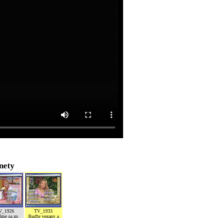
nety
V_1926
TV_1933
žme sa zo
Buďte vegany a