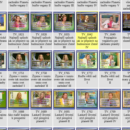
 IV
zachraňte Planetu
zachraňte Planetu
zachraňte Planetu
zachraňte Planetu
zachraňte Planetu
vše
buďte vegany I
buďte vegany II
buďte vegany III
buďte vegany IV
buďte vegany V
za
zachrá
4
TV_1821
TV_1828
TV_1835
TV_1842
TV_1849
T
tické
Najlepší spůsob
Najlepší spůsob
Najlepší spůsob
Najlepší spůsob
Propagácia
Hrozíc
chranu
jak se připravit na
jak se připravit na
jak se připravit na
jak se připravit na
vegánstva pre
sluneč
 V
budoucnost Země
budoucnost Země
budoucnost Země
budoucnost Země
záchranu planéty
I
II
III
IV
4
TV_1751
TV_1758
TV_1765
TV_1772
TV_1779
T
 v
Žijeme v tomto
Žijeme v tomto
Žijeme v tomto
Buďte větší než
Buďte větší než
Dosaže
ca na
svete tak musíme
svete tak musíme
svete tak musíme
život
život
masy p
anéty
tento svet
tento svet
tento svet
I
II
p
zachrániť I
zachrániť II
zachrániť III
2
TV_1688
TV_1689
TV_1695
TV_1702
TV_1709
T
rajinu
Ako riadiť krajinu
Laskavý životní
Laskavý životní
Laskavý životní
Laskavý životní
Laska
ite
k prosperite
styl prospívá
styl prospívá
styl prospívá
styl prospívá
styl
V
planetě I
planetě II
planetě III
planetě IV
pl