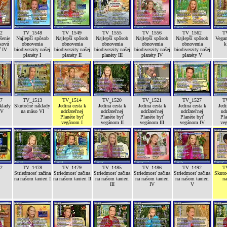
2
TV_1548
TV_1549
TV_1555
TV_1556
TV_1562
T
šenie
Najlepší spôsob
Najlepší spôsob
Najlepší spôsob
Najlepší spôsob
Najlepší spôsob
Vegan
íkovú
obnovenia
obnovenia
obnovenia
obnovenia
obnovenia
k
ť IV
biodiverzity našej
biodiverzity našej
biodiverzity našej
biodiverzity našej
biodiverzity našej
planéty I
planéty II
planéty III
planéty IV
planéty V
7
TV_1513
TV_1514
TV_1520
TV_1521
TV_1527
T
klady
Skutočné náklady
Jediná cesta k
Jediná cesta k
Jediná cesta k
Jediná cesta k
Jedi
 V
na mäso VI
udržateľnej
udržateľnej
udržateľnej
udržateľnej
udr
Planéte byť
Planéte byť
Planéte byť
Planéte byť
Pla
vegánom I
vegánom II
vegánom III
vegánom IV
ve
2
TV_1478
TV_1479
TV_1485
TV_1486
TV_1492
T
Striedmosť začína
Striedmosť začína
Striedmosť začína
Striedmosť začína
Striedmosť začína
Skuto
na našom tanieri I
na našom tanieri II
na našom tanieri
na našom tanieri
na našom tanieri
na
III
IV
V