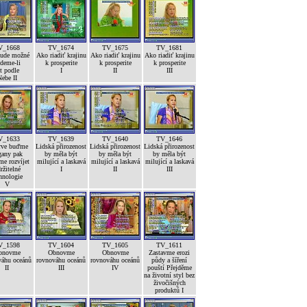
V_1668
TV_1674
TV_1675
TV_1681
bude možné
Ako riadiť krajinu
Ako riadiť krajinu
Ako riadiť krajinu
deme-li
k prosperite
k prosperite
k prosperite
ít podle
I
II
III
ebe II
V_1633
TV_1639
TV_1640
TV_1646
rve buďme
Lidská přirozenost
Lidská přirozenost
Lidská přirozenost
gany pak
by měla být
by měla být
by měla být
e rozvíjet
milující a laskavá
milující a laskavá
milující a laskavá
ržitelné
I
II
III
hnologie
V
V_1598
TV_1604
TV_1605
TV_1611
bnovme
Obnovme
Obnovme
Zastavme erozi
váhu oceánů
rovnováhu oceánů
rovnováhu oceánů
půdy a šíření
II
III
IV
pouští Přejděme
na životní styl bez
živočišných
produktů I