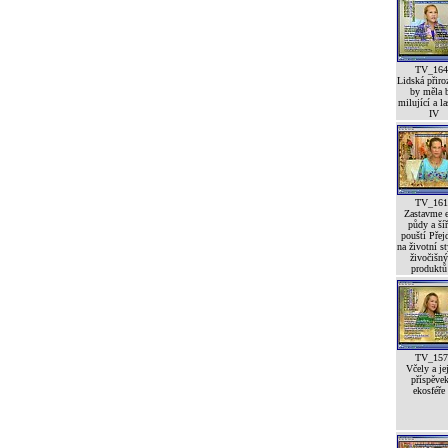
TV_164
Lidská přiro
by měla 
milující a l
IV
TV_161
Zastavme e
půdy a šíř
pouští Pře
na životní st
živočišn
produktů 
TV_157
Včely a je
příspěve
ekosféře 