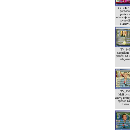
TV_1437 
poľnoho
podárst
obnovuje z
rovnová
Planéty I
TV_140
Zachráňme 
planétu od 
zabíjania
TV_136
Mali by 
znovu preho
spôsob ná
života 