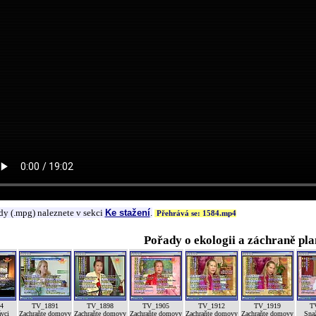
dy (.mpg) naleznete v sekci
Ke stažení
.
Přehrává se: 1584.mp4
Pořady o ekologii a záchraně pla
4
TV_1891
TV_1898
TV_1905
TV_1912
TV_1919
T
ávci
Zachraňte domovy
Zachraňte domovy
Zachraňte domovy
Zachraňte domovy
Zachraňte domovy
Sna