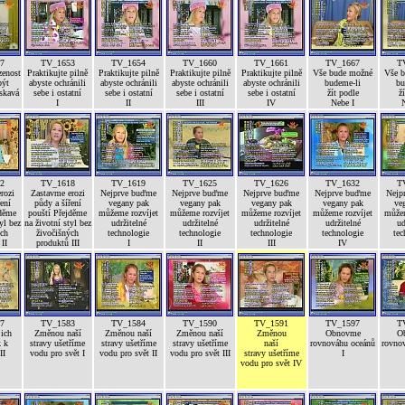
7
TV_1653
TV_1654
TV_1660
TV_1661
TV_1667
T
zenost
Praktikujte pilně
Praktikujte pilně
Praktikujte pilně
Praktikujte pilně
Vše bude možné
Vše 
být
abyste ochránili
abyste ochránili
abyste ochránili
abyste ochránili
budeme-li
bu
askavá
sebe i ostatní
sebe i ostatní
sebe i ostatní
sebe i ostatní
žít podle
ž
I
II
III
IV
Nebe I
N
2
TV_1618
TV_1619
TV_1625
TV_1626
TV_1632
T
rozi
Zastavme erozi
Nejprve buďme
Nejprve buďme
Nejprve buďme
Nejprve buďme
Nejp
ení
půdy a šíření
vegany pak
vegany pak
vegany pak
vegany pak
ve
jděme
pouští Přejděme
můžeme rozvíjet
můžeme rozvíjet
můžeme rozvíjet
můžeme rozvíjet
můžem
yl bez
na životní styl bez
udržitelné
udržitelné
udržitelné
udržitelné
ud
ých
živočišných
technologie
technologie
technologie
technologie
tec
II
produktů III
I
II
III
IV
7
TV_1583
TV_1584
TV_1590
TV_1591
TV_1597
T
jich
Změnou naší
Změnou naší
Změnou naší
Změnou
Obnovme
O
k k
stravy ušetříme
stravy ušetříme
stravy ušetříme
naší
rovnováhu oceánů
rovno
II
vodu pro svět I
vodu pro svět II
vodu pro svět III
stravy ušetříme
I
vodu pro svět IV