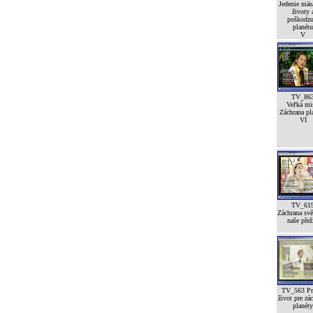
Jedenie mäsa
životy 
poškodzu
planétu
V
TV_86
Veľká mi
Záchrana pl
VI
TV_61
Záchrana svě
naše přež
TV_563 Pr
život pre zá
planéty