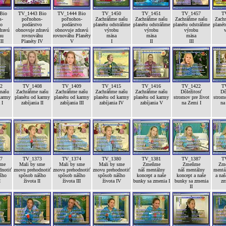
Bio
TV_1443 Bio
TV_1444 Bio
TV_1450
TV_1451
TV_1457
T
s-
poľnohos-
poľnohos-
Zachráňme našu
Zachráňme našu
Zachráňme našu
Zach
vo
podárstvo
podárstvo
planétu odstráňme
planétu odstráňme
planétu odstráňme
planét
dravú
obnovuje zdravú
obnovuje zdravú
výrobu
výrobu
výrobu
hu
rovnováhu
rovnováhu Planéty
mäsa
mäsa
mäsa
II
Planéty IV
V
I
II
III
2
TV_1408
TV_1409
TV_1415
TV_1416
TV_1422
T
našu
Zachráňme našu
Zachráňme našu
Zachráňme našu
Zachráňme našu
Dôležitosť
Dô
karmy
planétu od karmy
planétu od karmy
planétu od karmy
planétu od karmy
stromov pre život
stromo
 I
zabíjania II
zabíjania III
zabíjania IV
zabíjania V
na Zemi I
na
7
TV_1373
TV_1374
TV_1380
TV_1381
TV_1387
T
sme
Mali by sme
Mali by sme
Mali by sme
Zmeňme
Zmeňme
Zme
dnotiť
znovu prehodnotiť
znovu prehodnotiť
znovu prehodnotiť
náš mentálny
náš mentálny
mentá
šho
spôsob nášho
spôsob nášho
spôsob nášho
koncept a naše
koncept a naše
a naš
I
života II
života III
života IV
bunky sa zmenia I
bunky sa zmenia
zm
II