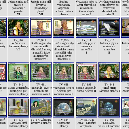
 ničí
Jedenie mäsa ničí
Jedenie mäsa ničí
Buďme
Vytváranie neba na
Vytváranie neba na
Vytvár
a
životy a
životy a
vegetariány
Zemi zároveň so
Zemi zároveň so
Zemi 
je
poškodzuje
poškodzuje
abychom
zastavením
zastavením
za
planétu
planétu
zachránili sebe i
klimatických
klimatických
kli
VI
VII
planetu
zmien I
zmien II
zm
3
TV_869
TV_904
TV_905
TV_911
TV_912
T
sia
Veľká misia
Buďte vegáni aby
Buďte vegáni aby
Jedovatý plyn v
Jedovatý plyn v
Jedeni
anéty
Záchrana planéty
ste zastavili
ste zastavili
oceáne a v
oceáne a v
ž
VII
klimatické zmeny
klimatické zmeny
atmosfére
atmosfére
po
a predišli kríze
a predišli kríze
I
II
p
klimatických
klimatických
utečencov I
utečencov II
9
TV_640
TV_661
TV_668
TV_695
TV_848
T
ta pro
Buďte vegetariáni,
Vegetarián- stvo je
Vegetarián- stvo je
Šírenie vegetarián-
Veľká misia
Veľ
ití
ekologickí pre
riešením pre
riešením pre
skeho riešenia II
Záchrana planéty I
Záchr
záchranu planéty
záchranu sveta I
záchranu sveta II
ostý
TV_570
TV_577 Záchrana
TV_584
TV_591 Čas
TV_605
TV
chranu
Zachování naší
životov a planéty
Ozdravenie
jednat - Globální
Celosvěto-
rov
nádherné planety
planéty
oteplování
vé úsilí k záchraně
ekos