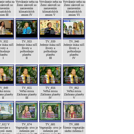
anie neba na
Vytváranie neba na
Vytváranie neba na
Vytváranie neba na
zároveň so
Zemi zároveň so
Zemi zároveň so
Zemi zároveň so
stavením
zastavením
zastavením
zastavením
matických
klimatických
klimatických
klimatických
ien III
zmien IV
zmien V
zmien VI
V_932
TV_933
TV_939
TV_940
e mäsa ničí
Jedenie mäsa ničí
Jedenie mäsa ničí
Jedenie mäsa ničí
ivoty a
životy a
životy a
životy a
škodzuje
poškodzuje
poškodzuje
poškodzuje
lanétu
planétu
planétu
planétu
I
II
III
IV
V_849
TV_855
TV_856
TV_862
ká misia
Veľká misia
Veľká misia
Veľká misia
ana planéty
Záchrana planéty
Záchrana planéty
Záchrana planéty
II
III
IV
V
_612 V
TV_674
TV_681
TV_688
nováze s
Vegetarián- stvo je
Vegetarián- stvo je
Šírenie vegetarián-
ysté- mem
riešením pre
riešením pre
skeho riešenia I