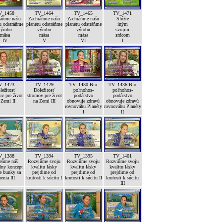
V_1458
TV_1464
TV_1465
TV_1471
ráňme našu
Zachráňme našu
Zachráňme našu
Slúžte
u odstráňme
planétu odstráňme
planétu odstráňme
iným
výrobu
výrobu
výrobu
svojim
mäsa
mäsa
mäsa
srdcom
IV
V
VI
I
V_1423
TV_1429
TV_1430 Bio
TV_1436 Bio
ležitosť
Dôležitosť
poľnohos-
poľnohos-
v pre život
stromov pre život
podárstvo
podárstvo
 Zemi II
na Zemi III
obnovuje zdravú
obnovuje zdravú
rovnováhu Planéty
rovnováhu Planéty
I
II
V_1388
TV_1394
TV_1395
TV_1401
ňme náš
Rozviňme svoju
Rozviňme svoju
Rozviňme svoju
lny koncept
kvalitu lásky
kvalitu lásky
kvalitu lásky
e bunky sa
prejdime od
prejdime od
prejdime od
enia III
krutosti k súcitu I
krutosti k súcitu II
krutosti k súcitu
III