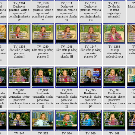
3
TV_1304
TV_1310
TV_1311
TV_1317
TV_1331
T
né
Duchovné
Duchovné
Duchovné
Duchovné
Zvyšujúci
Musí
nie a
praktiko- vanie a
praktiko- vanie a
praktiko- vanie a
praktiko- vanie a
sa trend
sť
úprimnosť
úprimnosť
úprimnosť
úprimnosť
vegánskych
anéte
pomáhajú planéte
pomáhajú planéte
pomáhajú planéte
pomáhajú planéte
reštaurácií
IV
V
VI
VII
3
TV_1234
TV_1240
TV_1241
TV_1247
TV_1268
T
 ze
Ešte stále je nádej
Ešte stále je nádej
Ešte stále je nádej
Ešte stále je nádej
Existuje
Vegán
hránit
pre našu
pre našu
pre našu
pre našu
alternatívny
môže
planétu I
planétu II
planétu III
planétu IV
spôsob života
II
1
TV_982
TV_988
TV_989
TV_995
TV_996
T
 neba
Rozšírenie
Rozšírenie
Rozšírenie
Rozšírenie
Rozšírenie
Ur
roveň
vegetarián- skeho
vegetarián- skeho
vegetarián- skeho
vegetarián- skeho
vegetarián- skeho
m
ením
posolstva
posolstva
posolstva
posolstva
posolstva
ých
na ochranu života
na ochranu života
na ochranu života
na ochranu života
na ochranu života
záchr
II
I
II
III
IV
V
6
TV_947
TV_953
TV_954
TV_960
TV_961
T