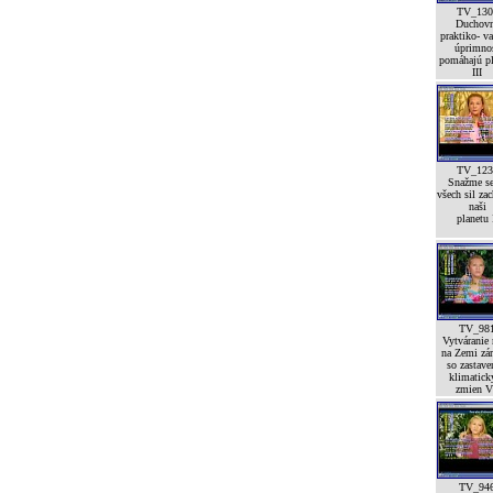
TV_130
Duchov
praktiko- va
úprimno
pomáhajú pl
III
TV_123
Snažme se
všech sil zac
naši
planetu 
TV_98
Vytváranie
na Zemi zá
so zastav
klimatick
zmien V
TV_94