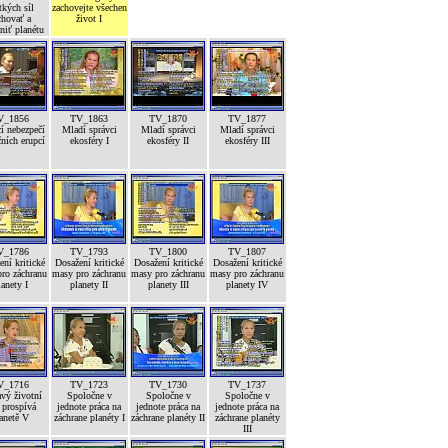
tkých síl
zachovejte všechen
chovať a
život I
niť planétu
V_1856
TV_1863
TV_1870
TV_1877
í nebezpečí
Mladí správci
Mladí správci
Mladí správci
ních erupcí
ekosféry I
ekosféry II
ekosféry III
V_1786
TV_1793
TV_1800
TV_1807
ní kritické
Dosažení kritické
Dosažení kritické
Dosažení kritické
ro záchranu
masy pro záchranu
masy pro záchranu
masy pro záchranu
lanety I
planety II
planety III
planety IV
V_1716
TV_1723
TV_1730
TV_1737
vý životní
Spoločne v
Spoločne v
Spoločne v
 prospívá
jednote práca na
jednote práca na
jednote práca na
anetě V
záchrane planéty I
záchrane planéty II
záchrane planéty
III