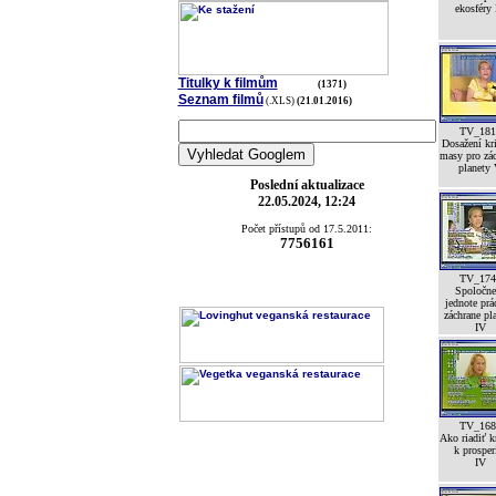
ekosféry
Titulky k filmům
(1371)
Seznam filmů
(.XLS)
(21.01.2016)
TV_181
Dosažení kri
masy pro zá
planety
Poslední aktualizace
22.05.2024, 12:24
Počet přístupů od 17.5.2011:
7756161
TV_174
Spoločne
jednote prá
záchrane pl
IV
TV_168
Ako riadiť k
k prosper
IV