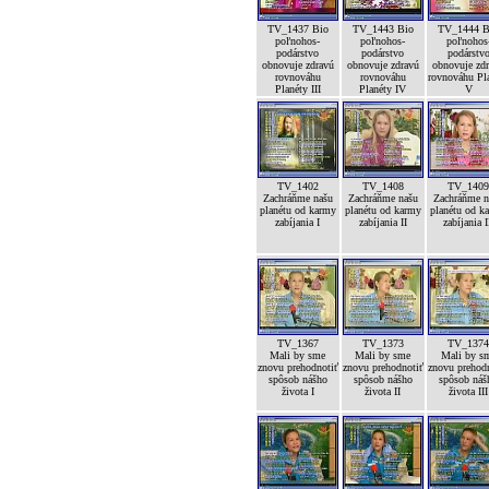
TV_1437 Bio
TV_1443 Bio
TV_1444 B
poľnohos-
poľnohos-
poľnohos
podárstvo
podárstvo
podárstv
obnovuje zdravú
obnovuje zdravú
obnovuje zd
rovnováhu
rovnováhu
rovnováhu Pl
Planéty III
Planéty IV
V
TV_1402
TV_1408
TV_140
Zachráňme našu
Zachráňme našu
Zachráňme n
planétu od karmy
planétu od karmy
planétu od k
zabíjania I
zabíjania II
zabíjania I
TV_1367
TV_1373
TV_137
Mali by sme
Mali by sme
Mali by s
znovu prehodnotiť
znovu prehodnotiť
znovu prehod
spôsob nášho
spôsob nášho
spôsob náš
života I
života II
života III