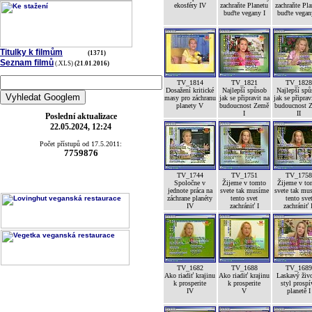
ekosféry IV
zachraňte Planetu
zachraňte Pla
buďte vegany I
buďte vegan
Titulky k filmům
(1371)
Seznam filmů
(.XLS)
(21.01.2016)
TV_1814
TV_1821
TV_182
Dosažení kritické
Najlepší spůsob
Najlepší sp
masy pro záchranu
jak se připravit na
jak se připrav
planety V
budoucnost Země
budoucnost 
I
II
Poslední aktualizace
22.05.2024, 12:24
Počet přístupů od 17.5.2011:
7759876
TV_1744
TV_1751
TV_175
Spoločne v
Žijeme v tomto
Žijeme v to
jednote práca na
svete tak musíme
svete tak mu
záchrane planéty
tento svet
tento sve
IV
zachrániť I
zachrániť 
TV_1682
TV_1688
TV_168
Ako riadiť krajinu
Ako riadiť krajinu
Laskavý živ
k prosperite
k prosperite
styl prospí
IV
V
planetě I