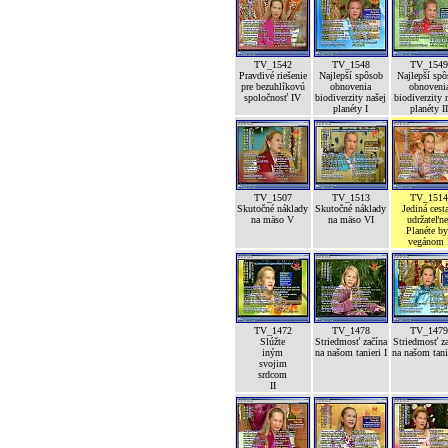
TV_1542
TV_1548
TV_154
Pravdivé riešenie
Najlepší spôsob
Najlepší sp
pre bezuhlíkovú
obnovenia
obnoveni
spoločnosť IV
biodiverzity našej
biodiverzity 
planéty I
planéty I
TV_1507
TV_1513
TV_151
Skutočné náklady
Skutočné náklady
Jediná cest
na mäso V
na mäso VI
udržateľne
Planéte b
vegánom 
TV_1472
TV_1478
TV_147
Slúžte
Striedmosť začína
Striedmosť z
iným
na našom tanieri I
na našom tanie
svojim
srdcom
II