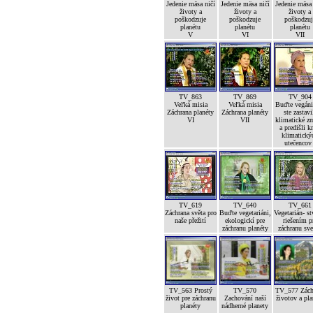
Jedenie mäsa ničí
Jedenie mäsa ničí
Jedenie mäsa
životy a
životy a
životy a
poškodzuje
poškodzuje
poškodzuj
planétu
planétu
planétu
V
VI
VII
TV_863
TV_869
TV_904
Veľká misia
Veľká misia
Buďte vegáni
Záchrana planéty
Záchrana planéty
ste zastavi
VI
VII
klimatické z
a predišli kr
klimatický
utečencov 
TV_619
TV_640
TV_661
Záchrana světa pro
Buďte vegetariáni,
Vegetarián- st
naše přežití
ekologickí pre
riešením p
záchranu planéty
záchranu sve
TV_563 Prostý
TV_570
TV_577 Zách
život pre záchranu
Zachování naší
životov a pla
planéty
nádherné planety