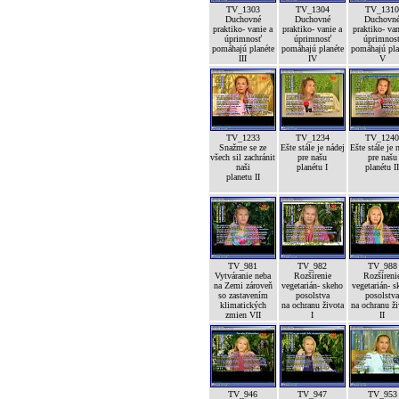
TV_1303
TV_1304
TV_131
Duchovné
Duchovné
Duchovn
praktiko- vanie a
praktiko- vanie a
praktiko- van
úprimnosť
úprimnosť
úprimnos
pomáhajú planéte
pomáhajú planéte
pomáhajú pla
III
IV
V
TV_1233
TV_1234
TV_124
Snažme se ze
Ešte stále je nádej
Ešte stále je 
všech sil zachránit
pre našu
pre našu
naši
planétu I
planétu I
planetu II
TV_981
TV_982
TV_988
Vytváranie neba
Rozšírenie
Rozšíreni
na Zemi zároveň
vegetarián- skeho
vegetarián- s
so zastavením
posolstva
posolstv
klimatických
na ochranu života
na ochranu ž
zmien VII
I
II
TV_946
TV_947
TV_953