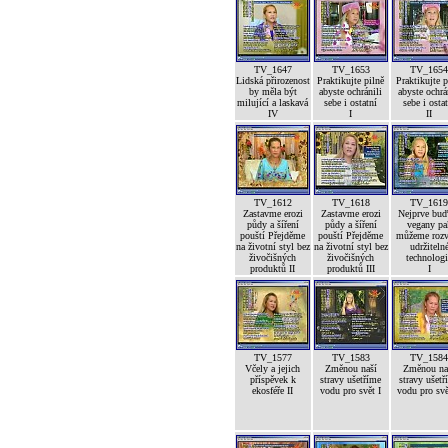
TV_1647
TV_1653
TV_165
Lidská přirozenost
Praktikujte pilně
Praktikujte p
by měla být
abyste ochránili
abyste ochrá
milující a laskavá
sebe i ostatní
sebe i osta
IV
I
II
TV_1612
TV_1618
TV_161
Zastavme erozi
Zastavme erozi
Nejprve bu
půdy a šíření
půdy a šíření
vegany pa
pouští Přejděme
pouští Přejděme
můžeme rozv
na životní styl bez
na životní styl bez
udržiteln
živočišných
živočišných
technolog
produktů II
produktů III
I
TV_1577
TV_1583
TV_158
Včely a jejich
Změnou naší
Změnou na
příspěvek k
stravy ušetříme
stravy ušetř
ekosféře II
vodu pro svět I
vodu pro svě