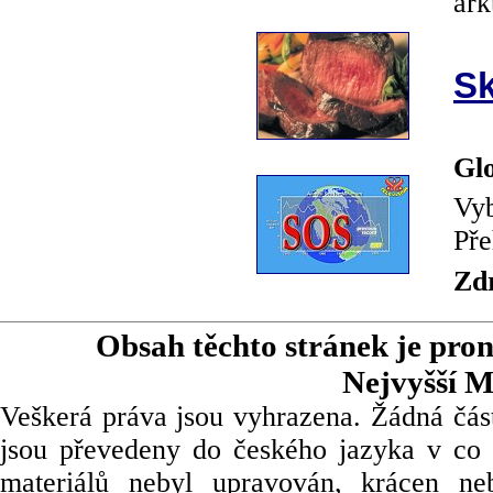
ark
Sk
Glo
Vyb
Pře
Zd
Obsah těchto stránek je pro
Nejvyšší M
Veškerá práva jsou vyhrazena. Žádná část
jsou převedeny do českého jazyka v co 
materiálů nebyl upravován, krácen ne