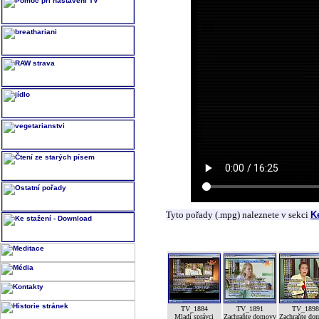
Tyto pořady (.mpg) naleznete v sekci
K
TV_1884
TV_1891
TV_189
Mladí správci
Zachraňte domovy
Zachraňte do