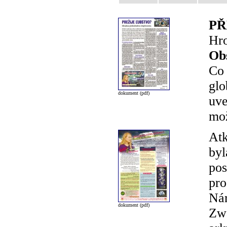
PŘ
Hro
Ob
Co 
glo
dokument (pdf)
uve
mož
Atk
byl
pos
pro
Nár
dokument (pdf)
Zwa