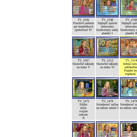
TV_1542
TV_1548
TV_154
Pravdivé riešenie
Najlepší spôsob
Najlepší sp
pre bezuhlíkovú
obnovenia
obnoveni
spoločnosť IV
biodiverzity našej
biodiverzity 
planéty I
planéty I
TV_1507
TV_1513
TV_151
Skutočné náklady
Skutočné náklady
Jediná cest
na mäso V
na mäso VI
udržateľne
Planéte b
vegánom 
TV_1472
TV_1478
TV_147
Slúžte
Striedmosť začína
Striedmosť z
iným
na našom tanieri I
na našom tanie
svojim
srdcom
II