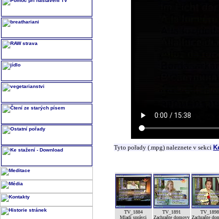
Tyto pořady (.mpg) naleznete v sekci
K
TV_1884
TV_1891
TV_189
Mladí správci
Zachraňte domovy
Zachraňte do