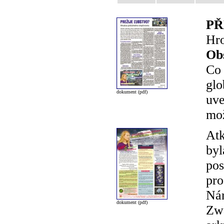
PŘ
Hro
Ob
Co 
glo
dokument (pdf)
uve
mož
Atk
byl
pos
pro
Nár
dokument (pdf)
Zwa