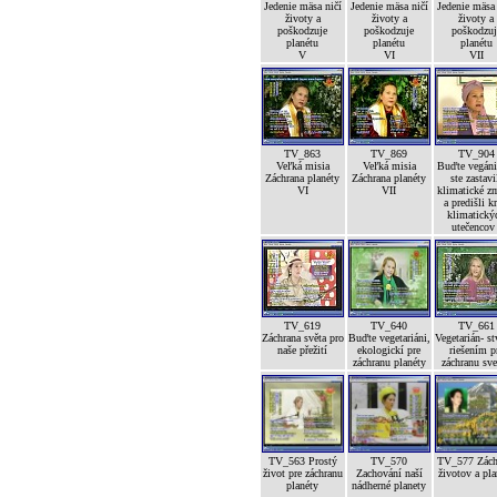
Jedenie mäsa ničí
Jedenie mäsa ničí
Jedenie mäsa
životy a
životy a
životy a
poškodzuje
poškodzuje
poškodzuj
planétu
planétu
planétu
V
VI
VII
TV_863
TV_869
TV_904
Veľká misia
Veľká misia
Buďte vegáni
Záchrana planéty
Záchrana planéty
ste zastavi
VI
VII
klimatické z
a predišli kr
klimatický
utečencov 
TV_619
TV_640
TV_661
Záchrana světa pro
Buďte vegetariáni,
Vegetarián- st
naše přežití
ekologickí pre
riešením p
záchranu planéty
záchranu sve
TV_563 Prostý
TV_570
TV_577 Zách
život pre záchranu
Zachování naší
životov a pla
planéty
nádherné planety