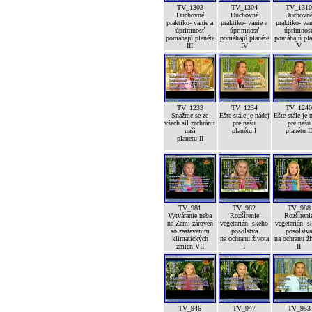
TV_1303
TV_1304
TV_131
Duchovné
Duchovné
Duchovn
praktiko- vanie a
praktiko- vanie a
praktiko- van
úprimnosť
úprimnosť
úprimnos
pomáhajú planéte
pomáhajú planéte
pomáhajú pla
III
IV
V
TV_1233
TV_1234
TV_124
Snažme se ze
Ešte stále je nádej
Ešte stále je 
všech sil zachránit
pre našu
pre našu
naši
planétu I
planétu I
planetu II
TV_981
TV_982
TV_988
Vytváranie neba
Rozšírenie
Rozšíreni
na Zemi zároveň
vegetarián- skeho
vegetarián- s
so zastavením
posolstva
posolstv
klimatických
na ochranu života
na ochranu ž
zmien VII
I
II
TV_946
TV_947
TV_953