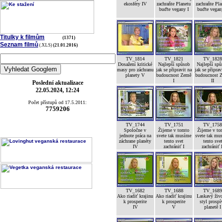
ekosféry IV
zachraňte Planetu
zachraňte Pla
buďte vegany I
buďte vegan
Titulky k filmům
(1371)
Seznam filmů
(.XLS)
(21.01.2016)
TV_1814
TV_1821
TV_182
Dosažení kritické
Najlepší spůsob
Najlepší sp
masy pro záchranu
jak se připravit na
jak se připrav
planety V
budoucnost Země
budoucnost 
I
II
Poslední aktualizace
22.05.2024, 12:24
Počet přístupů od 17.5.2011:
7759206
TV_1744
TV_1751
TV_175
Spoločne v
Žijeme v tomto
Žijeme v to
jednote práca na
svete tak musíme
svete tak mu
záchrane planéty
tento svet
tento sve
IV
zachrániť I
zachrániť 
TV_1682
TV_1688
TV_168
Ako riadiť krajinu
Ako riadiť krajinu
Laskavý živ
k prosperite
k prosperite
styl prospí
IV
V
planetě I