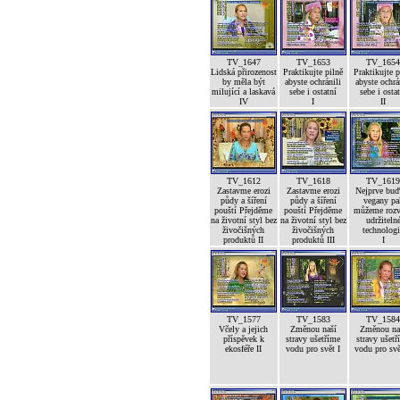
TV_1647
TV_1653
TV_165
Lidská přirozenost
Praktikujte pilně
Praktikujte p
by měla být
abyste ochránili
abyste ochrá
milující a laskavá
sebe i ostatní
sebe i osta
IV
I
II
TV_1612
TV_1618
TV_161
Zastavme erozi
Zastavme erozi
Nejprve bu
půdy a šíření
půdy a šíření
vegany pa
pouští Přejděme
pouští Přejděme
můžeme rozv
na životní styl bez
na životní styl bez
udržiteln
živočišných
živočišných
technolog
produktů II
produktů III
I
TV_1577
TV_1583
TV_158
Včely a jejich
Změnou naší
Změnou na
příspěvek k
stravy ušetříme
stravy ušetř
ekosféře II
vodu pro svět I
vodu pro svě