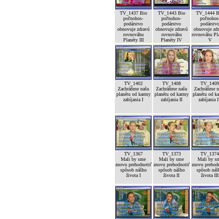
TV_1437 Bio
TV_1443 Bio
TV_1444 B
poľnohos-
poľnohos-
poľnohos
podárstvo
podárstvo
podárstv
obnovuje zdravú
obnovuje zdravú
obnovuje zd
rovnováhu
rovnováhu
rovnováhu Pl
Planéty III
Planéty IV
V
TV_1402
TV_1408
TV_140
Zachráňme našu
Zachráňme našu
Zachráňme n
planétu od karmy
planétu od karmy
planétu od k
zabíjania I
zabíjania II
zabíjania I
TV_1367
TV_1373
TV_137
Mali by sme
Mali by sme
Mali by s
znovu prehodnotiť
znovu prehodnotiť
znovu prehod
spôsob nášho
spôsob nášho
spôsob náš
života I
života II
života III