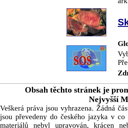
ark
Sk
Glo
Vyb
Pře
Zd
Obsah těchto stránek je pro
Nejvyšší M
Veškerá práva jsou vyhrazena. Žádná část
jsou převedeny do českého jazyka v co 
materiálů nebyl upravován, krácen ne