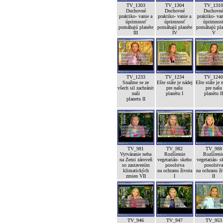
TV_1303
TV_1304
TV_131
Duchovné
Duchovné
Duchovn
praktiko- vanie a
praktiko- vanie a
praktiko- van
úprimnosť
úprimnosť
úprimnos
pomáhajú planéte
pomáhajú planéte
pomáhajú pla
III
IV
V
TV_1233
TV_1234
TV_124
Snažme se ze
Ešte stále je nádej
Ešte stále je 
všech sil zachránit
pre našu
pre našu
naši
planétu I
planétu I
planetu II
TV_981
TV_982
TV_988
Vytváranie neba
Rozšírenie
Rozšíreni
na Zemi zároveň
vegetarián- skeho
vegetarián- s
so zastavením
posolstva
posolstv
klimatických
na ochranu života
na ochranu ž
zmien VII
I
II
TV_946
TV_947
TV_953