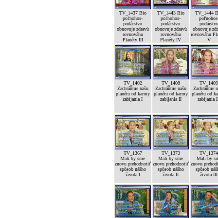
TV_1437 Bio
TV_1443 Bio
TV_1444 B
poľnohos-
poľnohos-
poľnohos
podárstvo
podárstvo
podárstv
obnovuje zdravú
obnovuje zdravú
obnovuje zd
rovnováhu
rovnováhu
rovnováhu Pl
Planéty III
Planéty IV
V
TV_1402
TV_1408
TV_140
Zachráňme našu
Zachráňme našu
Zachráňme n
planétu od karmy
planétu od karmy
planétu od k
zabíjania I
zabíjania II
zabíjania I
TV_1367
TV_1373
TV_137
Mali by sme
Mali by sme
Mali by s
znovu prehodnotiť
znovu prehodnotiť
znovu prehod
spôsob nášho
spôsob nášho
spôsob náš
života I
života II
života III