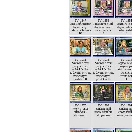
TV_1647
TV_1653
TV_165
Lidská přirozenost
Praktikujte pilně
Praktikujte p
by měla být
abyste ochránili
abyste ochrá
milující a laskavá
sebe i ostatní
sebe i osta
IV
I
II
TV_1612
TV_1618
TV_161
Zastavme erozi
Zastavme erozi
Nejprve bu
půdy a šíření
půdy a šíření
vegany pa
pouští Přejděme
pouští Přejděme
můžeme rozv
na životní styl bez
na životní styl bez
udržiteln
živočišných
živočišných
technolog
produktů II
produktů III
I
TV_1577
TV_1583
TV_158
Včely a jejich
Změnou naší
Změnou na
příspěvek k
stravy ušetříme
stravy ušetř
ekosféře II
vodu pro svět I
vodu pro svě