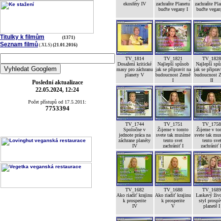
ekosféry IV
zachraňte Planetu
zachraňte Pla
buďte vegany I
buďte vegan
Titulky k filmům
(1371)
Seznam filmů
(.XLS)
(21.01.2016)
TV_1814
TV_1821
TV_182
Dosažení kritické
Najlepší spůsob
Najlepší sp
masy pro záchranu
jak se připravit na
jak se připrav
planety V
budoucnost Země
budoucnost 
I
II
Poslední aktualizace
22.05.2024, 12:24
Počet přístupů od 17.5.2011:
7753394
TV_1744
TV_1751
TV_175
Spoločne v
Žijeme v tomto
Žijeme v to
jednote práca na
svete tak musíme
svete tak mu
záchrane planéty
tento svet
tento sve
IV
zachrániť I
zachrániť 
TV_1682
TV_1688
TV_168
Ako riadiť krajinu
Ako riadiť krajinu
Laskavý živ
k prosperite
k prosperite
styl prospí
IV
V
planetě I