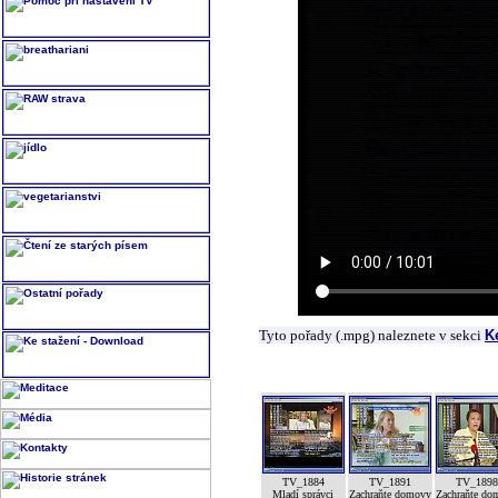
Tyto pořady (.mpg) naleznete v sekci
K
TV_1884
TV_1891
TV_189
Mladí správci
Zachraňte domovy
Zachraňte do