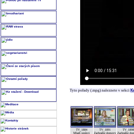
Tyto pořady (.mpg) naleznete v sekci
K
TV_1884
TV_1891
TV_189
Mladí správci
Zachraňte domovy
Zachraňte do