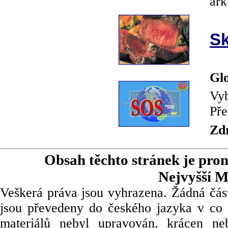
ark
Sk
Glo
Vyb
Pře
Zd
Obsah těchto stránek je pro
Nejvyšší M
Veškerá práva jsou vyhrazena. Žádná část
jsou převedeny do českého jazyka v co 
materiálů nebyl upravován, krácen ne