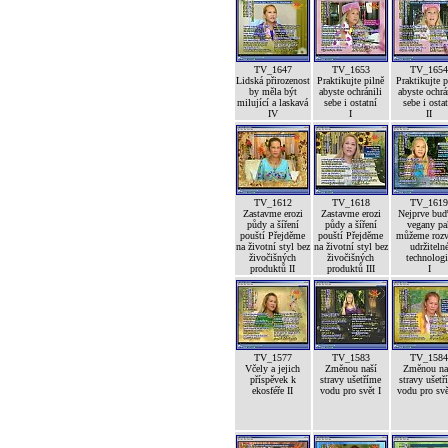
TV_1647
TV_1653
TV_165
Lidská přirozenost
Praktikujte pilně
Praktikujte p
by měla být
abyste ochránili
abyste ochrá
milující a laskavá
sebe i ostatní
sebe i osta
IV
I
II
TV_1612
TV_1618
TV_161
Zastavme erozi
Zastavme erozi
Nejprve bu
půdy a šíření
půdy a šíření
vegany pa
pouští Přejděme
pouští Přejděme
můžeme rozv
na životní styl bez
na životní styl bez
udržiteln
živočišných
živočišných
technolog
produktů II
produktů III
I
TV_1577
TV_1583
TV_158
Včely a jejich
Změnou naší
Změnou na
příspěvek k
stravy ušetříme
stravy ušetř
ekosféře II
vodu pro svět I
vodu pro svě