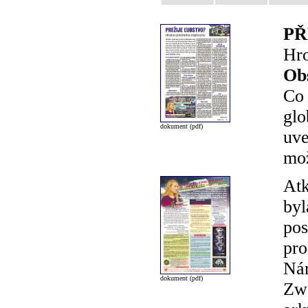
PŘ
Hro
Ob
Co 
glo
dokument (pdf)
uve
mož
Atk
byl
pos
pro
Nár
dokument (pdf)
Zwa