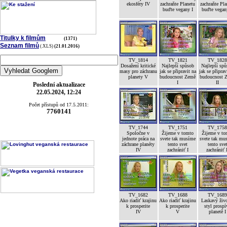
ekosféry IV
zachraňte Planetu
zachraňte Pla
buďte vegany I
buďte vegan
Titulky k filmům
(1371)
Seznam filmů
(.XLS)
(21.01.2016)
TV_1814
TV_1821
TV_182
Dosažení kritické
Najlepší spůsob
Najlepší sp
masy pro záchranu
jak se připravit na
jak se připrav
planety V
budoucnost Země
budoucnost 
I
II
Poslední aktualizace
22.05.2024, 12:24
Počet přístupů od 17.5.2011:
7760141
TV_1744
TV_1751
TV_175
Spoločne v
Žijeme v tomto
Žijeme v to
jednote práca na
svete tak musíme
svete tak mu
záchrane planéty
tento svet
tento sve
IV
zachrániť I
zachrániť 
TV_1682
TV_1688
TV_168
Ako riadiť krajinu
Ako riadiť krajinu
Laskavý živ
k prosperite
k prosperite
styl prospí
IV
V
planetě I