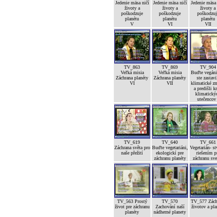
Jedenie mäsa ničí
Jedenie mäsa ničí
Jedenie mäsa
životy a
životy a
životy a
poškodzuje
poškodzuje
poškodzuj
planétu
planétu
planétu
V
VI
VII
TV_863
TV_869
TV_904
Veľká misia
Veľká misia
Buďte vegáni
Záchrana planéty
Záchrana planéty
ste zastavi
VI
VII
klimatické z
a predišli kr
klimatický
utečencov 
TV_619
TV_640
TV_661
Záchrana světa pro
Buďte vegetariáni,
Vegetarián- st
naše přežití
ekologickí pre
riešením p
záchranu planéty
záchranu sve
TV_563 Prostý
TV_570
TV_577 Zách
život pre záchranu
Zachování naší
životov a pla
planéty
nádherné planety