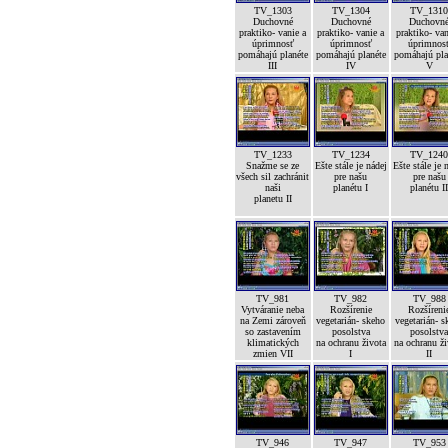
TV_1303
TV_1304
TV_131
Duchovné
Duchovné
Duchovn
praktiko- vanie a
praktiko- vanie a
praktiko- van
úprimnosť
úprimnosť
úprimnos
pomáhajú planéte
pomáhajú planéte
pomáhajú pla
III
IV
V
TV_1233
TV_1234
TV_124
Snažme se ze
Ešte stále je nádej
Ešte stále je 
všech sil zachránit
pre našu
pre našu
naši
planétu I
planétu I
planetu II
TV_981
TV_982
TV_988
Vytváranie neba
Rozšírenie
Rozšíreni
na Zemi zároveň
vegetarián- skeho
vegetarián- s
so zastavením
posolstva
posolstv
klimatických
na ochranu života
na ochranu ž
zmien VII
I
II
TV_946
TV_947
TV_953