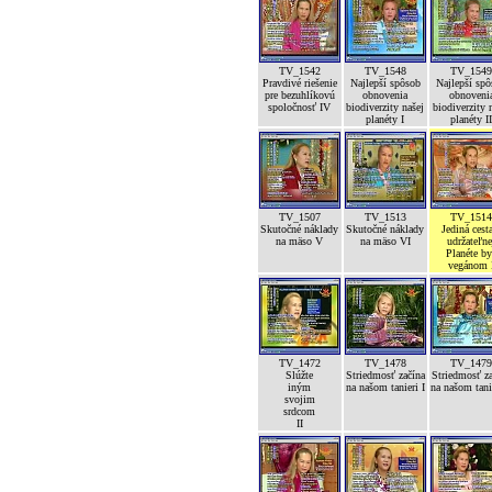
TV_1542
TV_1548
TV_154
Pravdivé riešenie
Najlepší spôsob
Najlepší sp
pre bezuhlíkovú
obnovenia
obnoveni
spoločnosť IV
biodiverzity našej
biodiverzity 
planéty I
planéty I
TV_1507
TV_1513
TV_151
Skutočné náklady
Skutočné náklady
Jediná cest
na mäso V
na mäso VI
udržateľne
Planéte b
vegánom 
TV_1472
TV_1478
TV_147
Slúžte
Striedmosť začína
Striedmosť z
iným
na našom tanieri I
na našom tanie
svojim
srdcom
II