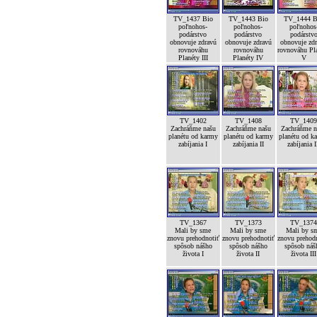
TV_1437 Bio
TV_1443 Bio
TV_1444 B
poľnohos-
poľnohos-
poľnohos
podárstvo
podárstvo
podárstv
obnovuje zdravú
obnovuje zdravú
obnovuje zd
rovnováhu
rovnováhu
rovnováhu Pl
Planéty III
Planéty IV
V
TV_1402
TV_1408
TV_140
Zachráňme našu
Zachráňme našu
Zachráňme n
planétu od karmy
planétu od karmy
planétu od k
zabíjania I
zabíjania II
zabíjania I
TV_1367
TV_1373
TV_137
Mali by sme
Mali by sme
Mali by s
znovu prehodnotiť
znovu prehodnotiť
znovu prehod
spôsob nášho
spôsob nášho
spôsob náš
života I
života II
života III