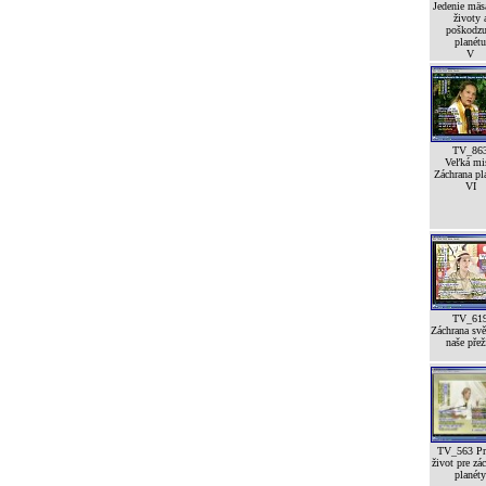
Jedenie mäsa
životy 
poškodzu
planétu
V
TV_86
Veľká mi
Záchrana pl
VI
TV_61
Záchrana svě
naše přež
TV_563 Pr
život pre zá
planéty