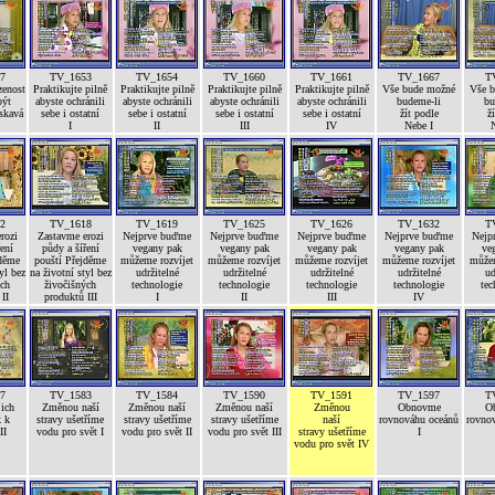
7
TV_1653
TV_1654
TV_1660
TV_1661
TV_1667
T
zenost
Praktikujte pilně
Praktikujte pilně
Praktikujte pilně
Praktikujte pilně
Vše bude možné
Vše 
být
abyste ochránili
abyste ochránili
abyste ochránili
abyste ochránili
budeme-li
bu
askavá
sebe i ostatní
sebe i ostatní
sebe i ostatní
sebe i ostatní
žít podle
ž
I
II
III
IV
Nebe I
N
2
TV_1618
TV_1619
TV_1625
TV_1626
TV_1632
T
rozi
Zastavme erozi
Nejprve buďme
Nejprve buďme
Nejprve buďme
Nejprve buďme
Nejp
ení
půdy a šíření
vegany pak
vegany pak
vegany pak
vegany pak
ve
jděme
pouští Přejděme
můžeme rozvíjet
můžeme rozvíjet
můžeme rozvíjet
můžeme rozvíjet
můžem
yl bez
na životní styl bez
udržitelné
udržitelné
udržitelné
udržitelné
ud
ých
živočišných
technologie
technologie
technologie
technologie
tec
II
produktů III
I
II
III
IV
7
TV_1583
TV_1584
TV_1590
TV_1591
TV_1597
T
jich
Změnou naší
Změnou naší
Změnou naší
Změnou
Obnovme
O
k k
stravy ušetříme
stravy ušetříme
stravy ušetříme
naší
rovnováhu oceánů
rovno
II
vodu pro svět I
vodu pro svět II
vodu pro svět III
stravy ušetříme
I
vodu pro svět IV