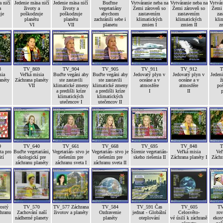
 ničí
Jedenie mäsa ničí
Jedenie mäsa ničí
Buďme
Vytváranie neba na
Vytváranie neba na
Vytvár
a
životy a
životy a
vegetariány
Zemi zároveň so
Zemi zároveň so
Zemi 
je
poškodzuje
poškodzuje
abychom
zastavením
zastavením
za
planétu
planétu
zachránili sebe i
klimatických
klimatických
kli
VI
VII
planetu
zmien I
zmien II
zm
3
TV_869
TV_904
TV_905
TV_911
TV_912
T
sia
Veľká misia
Buďte vegáni aby
Buďte vegáni aby
Jedovatý plyn v
Jedovatý plyn v
Jedeni
anéty
Záchrana planéty
ste zastavili
ste zastavili
oceáne a v
oceáne a v
ž
VII
klimatické zmeny
klimatické zmeny
atmosfére
atmosfére
po
a predišli kríze
a predišli kríze
I
II
p
klimatických
klimatických
utečencov I
utečencov II
9
TV_640
TV_661
TV_668
TV_695
TV_848
T
ta pro
Buďte vegetariáni,
Vegetarián- stvo je
Vegetarián- stvo je
Šírenie vegetarián-
Veľká misia
Veľ
ití
ekologickí pre
riešením pre
riešením pre
skeho riešenia II
Záchrana planéty I
Záchr
záchranu planéty
záchranu sveta I
záchranu sveta II
ostý
TV_570
TV_577 Záchrana
TV_584
TV_591 Čas
TV_605
TV
chranu
Zachování naší
životov a planéty
Ozdravenie
jednat - Globální
Celosvěto-
rov
nádherné planety
planéty
oteplování
vé úsilí k záchraně
ekos