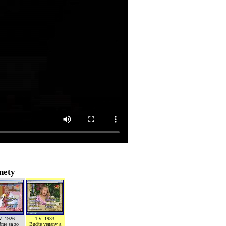
nety
V_1926
TV_1933
žme sa zo
Buďte vegany a