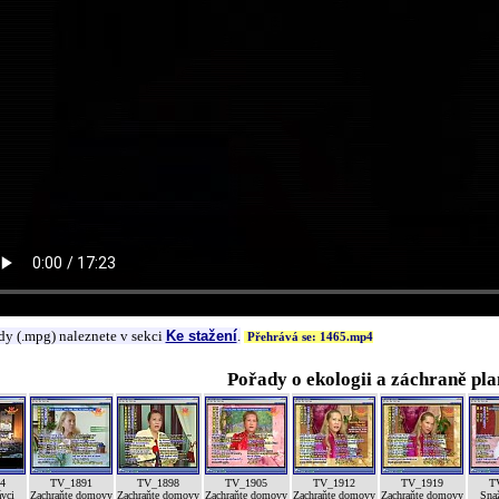
dy (.mpg) naleznete v sekci
Ke stažení
.
Přehrává se: 1465.mp4
Pořady o ekologii a záchraně pla
4
TV_1891
TV_1898
TV_1905
TV_1912
TV_1919
T
ávci
Zachraňte domovy
Zachraňte domovy
Zachraňte domovy
Zachraňte domovy
Zachraňte domovy
Sna