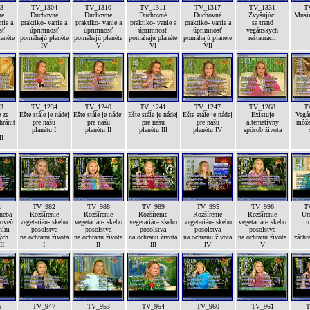
3
TV_1304
TV_1310
TV_1311
TV_1317
TV_1331
T
né
Duchovné
Duchovné
Duchovné
Duchovné
Zvyšujúci
Musí
nie a
praktiko- vanie a
praktiko- vanie a
praktiko- vanie a
praktiko- vanie a
sa trend
sť
úprimnosť
úprimnosť
úprimnosť
úprimnosť
vegánskych
anéte
pomáhajú planéte
pomáhajú planéte
pomáhajú planéte
pomáhajú planéte
reštaurácií
IV
V
VI
VII
3
TV_1234
TV_1240
TV_1241
TV_1247
TV_1268
T
 ze
Ešte stále je nádej
Ešte stále je nádej
Ešte stále je nádej
Ešte stále je nádej
Existuje
Vegán
hránit
pre našu
pre našu
pre našu
pre našu
alternatívny
môže
planétu I
planétu II
planétu III
planétu IV
spôsob života
II
1
TV_982
TV_988
TV_989
TV_995
TV_996
T
 neba
Rozšírenie
Rozšírenie
Rozšírenie
Rozšírenie
Rozšírenie
Ur
roveň
vegetarián- skeho
vegetarián- skeho
vegetarián- skeho
vegetarián- skeho
vegetarián- skeho
m
ením
posolstva
posolstva
posolstva
posolstva
posolstva
ých
na ochranu života
na ochranu života
na ochranu života
na ochranu života
na ochranu života
záchr
II
I
II
III
IV
V
6
TV_947
TV_953
TV_954
TV_960
TV_961
T