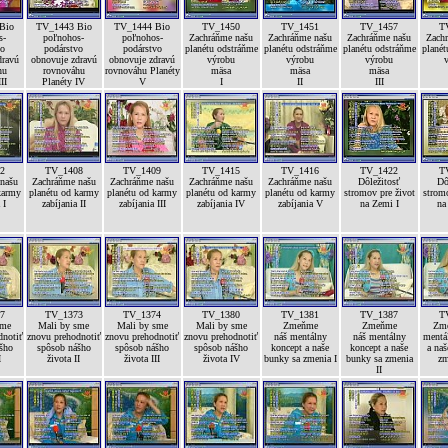
Bio
TV_1443 Bio
TV_1444 Bio
TV_1450
TV_1451
TV_1457
T
s-
poľnohos-
poľnohos-
Zachráňme našu
Zachráňme našu
Zachráňme našu
Zach
vo
podárstvo
podárstvo
planétu odstráňme
planétu odstráňme
planétu odstráňme
planét
dravú
obnovuje zdravú
obnovuje zdravú
výrobu
výrobu
výrobu
hu
rovnováhu
rovnováhu Planéty
mäsa
mäsa
mäsa
II
Planéty IV
V
I
II
III
2
TV_1408
TV_1409
TV_1415
TV_1416
TV_1422
T
našu
Zachráňme našu
Zachráňme našu
Zachráňme našu
Zachráňme našu
Dôležitosť
Dô
karmy
planétu od karmy
planétu od karmy
planétu od karmy
planétu od karmy
stromov pre život
stromo
 I
zabíjania II
zabíjania III
zabíjania IV
zabíjania V
na Zemi I
na
7
TV_1373
TV_1374
TV_1380
TV_1381
TV_1387
T
sme
Mali by sme
Mali by sme
Mali by sme
Zmeňme
Zmeňme
Zme
dnotiť
znovu prehodnotiť
znovu prehodnotiť
znovu prehodnotiť
náš mentálny
náš mentálny
mentá
šho
spôsob nášho
spôsob nášho
spôsob nášho
koncept a naše
koncept a naše
a naš
I
života II
života III
života IV
bunky sa zmenia I
bunky sa zmenia
zm
II