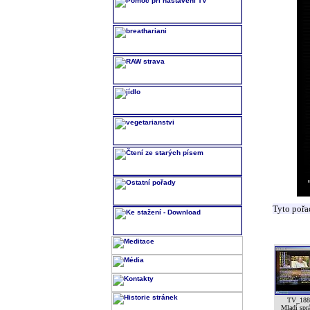
Tyto pořa
TV_188
Mladí spr