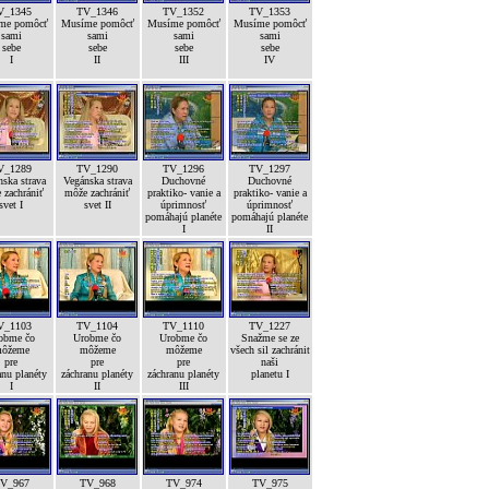
V_1345
TV_1346
TV_1352
TV_1353
me pomôcť
Musíme pomôcť
Musíme pomôcť
Musíme pomôcť
sami
sami
sami
sami
sebe
sebe
sebe
sebe
I
II
III
IV
V_1289
TV_1290
TV_1296
TV_1297
ska strava
Vegánska strava
Duchovné
Duchovné
 zachrániť
môže zachrániť
praktiko- vanie a
praktiko- vanie a
svet I
svet II
úprimnosť
úprimnosť
pomáhajú planéte
pomáhajú planéte
I
II
V_1103
TV_1104
TV_1110
TV_1227
obme čo
Urobme čo
Urobme čo
Snažme se ze
ôžeme
môžeme
môžeme
všech sil zachránit
pre
pre
pre
naši
anu planéty
záchranu planéty
záchranu planéty
planetu I
I
II
III
V_967
TV_968
TV_974
TV_975