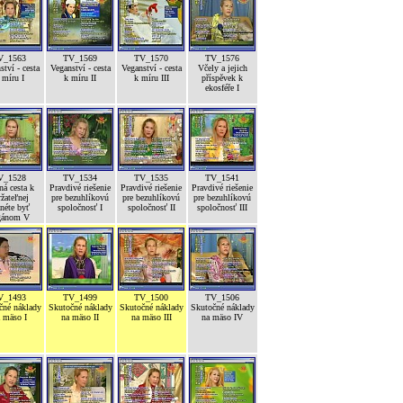
V_1563
TV_1569
TV_1570
TV_1576
ství - cesta
Veganství - cesta
Veganství - cesta
Včely a jejich
 míru I
k míru II
k míru III
příspěvek k
ekosféře I
V_1528
TV_1534
TV_1535
TV_1541
ná cesta k
Pravdivé riešenie
Pravdivé riešenie
Pravdivé riešenie
žateľnej
pre bezuhlíkovú
pre bezuhlíkovú
pre bezuhlíkovú
néte byť
spoločnosť I
spoločnosť II
spoločnosť III
gánom V
V_1493
TV_1499
TV_1500
TV_1506
čné náklady
Skutočné náklady
Skutočné náklady
Skutočné náklady
 mäso I
na mäso II
na mäso III
na mäso IV