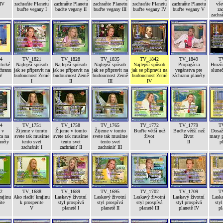
 IV
zachraňte Planetu
zachraňte Planetu
zachraňte Planetu
zachraňte Planetu
zachraňte Planetu
vše
buďte vegany I
buďte vegany II
buďte vegany III
buďte vegany IV
buďte vegany V
za
zachrá
4
TV_1821
TV_1828
TV_1835
TV_1842
TV_1849
T
tické
Najlepší spůsob
Najlepší spůsob
Najlepší spůsob
Najlepší spůsob
Propagácia
Hrozíc
chranu
jak se připravit na
jak se připravit na
jak se připravit na
jak se připravit na
vegánstva pre
sluneč
 V
budoucnost Země
budoucnost Země
budoucnost Země
budoucnost Země
záchranu planéty
I
II
III
IV
4
TV_1751
TV_1758
TV_1765
TV_1772
TV_1779
T
 v
Žijeme v tomto
Žijeme v tomto
Žijeme v tomto
Buďte větší než
Buďte větší než
Dosaže
ca na
svete tak musíme
svete tak musíme
svete tak musíme
život
život
masy p
anéty
tento svet
tento svet
tento svet
I
II
p
zachrániť I
zachrániť II
zachrániť III
2
TV_1688
TV_1689
TV_1695
TV_1702
TV_1709
T
rajinu
Ako riadiť krajinu
Laskavý životní
Laskavý životní
Laskavý životní
Laskavý životní
Laska
ite
k prosperite
styl prospívá
styl prospívá
styl prospívá
styl prospívá
styl
V
planetě I
planetě II
planetě III
planetě IV
pl