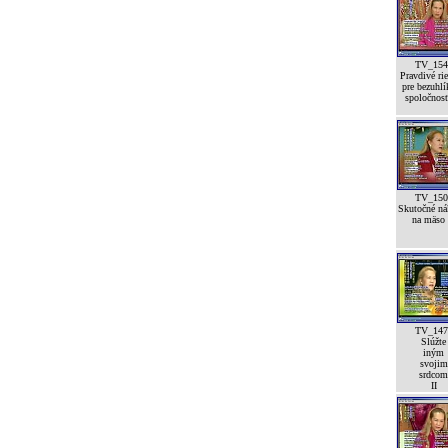
TV_154
Pravdivé rie
pre bezuhl
spoločnos
TV_150
Skutočné ná
na mäso
TV_147
Slúžte
iným
svojim
srdcom
II