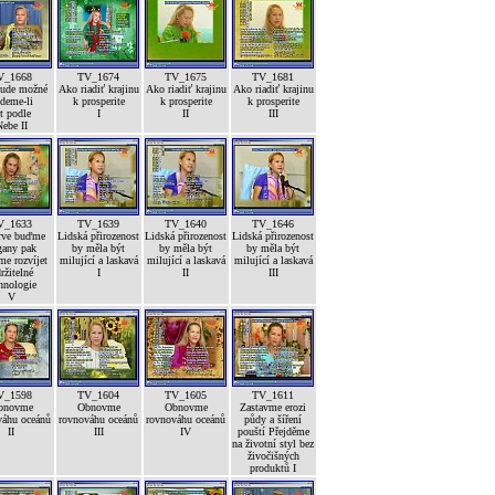
V_1668
TV_1674
TV_1675
TV_1681
bude možné
Ako riadiť krajinu
Ako riadiť krajinu
Ako riadiť krajinu
deme-li
k prosperite
k prosperite
k prosperite
ít podle
I
II
III
ebe II
V_1633
TV_1639
TV_1640
TV_1646
rve buďme
Lidská přirozenost
Lidská přirozenost
Lidská přirozenost
gany pak
by měla být
by měla být
by měla být
e rozvíjet
milující a laskavá
milující a laskavá
milující a laskavá
ržitelné
I
II
III
hnologie
V
V_1598
TV_1604
TV_1605
TV_1611
bnovme
Obnovme
Obnovme
Zastavme erozi
váhu oceánů
rovnováhu oceánů
rovnováhu oceánů
půdy a šíření
II
III
IV
pouští Přejděme
na životní styl bez
živočišných
produktů I