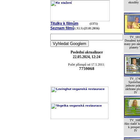
ekosféry
Titulky k filmům
(1371)
Seznam filmů
(.XLS)
(21.01.2016)
TV_181
Dosažení kri
masy pro zá
planety
Poslední aktualizace
22.05.2024, 12:24
Počet přístupů od 17.5.2011:
7759068
TV_174
Spoločne
jednote prá
záchrane pl
IV
TV_168
Ako riadiť k
k prosper
IV