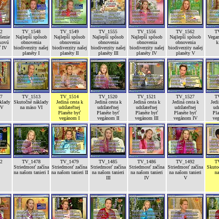
2
TV_1548
TV_1549
TV_1555
TV_1556
TV_1562
T
šenie
Najlepší spôsob
Najlepší spôsob
Najlepší spôsob
Najlepší spôsob
Najlepší spôsob
Vegan
íkovú
obnovenia
obnovenia
obnovenia
obnovenia
obnovenia
k
ť IV
biodiverzity našej
biodiverzity našej
biodiverzity našej
biodiverzity našej
biodiverzity našej
planéty I
planéty II
planéty III
planéty IV
planéty V
7
TV_1513
TV_1514
TV_1520
TV_1521
TV_1527
T
klady
Skutočné náklady
Jediná cesta k
Jediná cesta k
Jediná cesta k
Jediná cesta k
Jedi
 V
na mäso VI
udržateľnej
udržateľnej
udržateľnej
udržateľnej
udr
Planéte byť
Planéte byť
Planéte byť
Planéte byť
Pla
vegánom I
vegánom II
vegánom III
vegánom IV
ve
2
TV_1478
TV_1479
TV_1485
TV_1486
TV_1492
T
Striedmosť začína
Striedmosť začína
Striedmosť začína
Striedmosť začína
Striedmosť začína
Skuto
na našom tanieri I
na našom tanieri II
na našom tanieri
na našom tanieri
na našom tanieri
na
III
IV
V