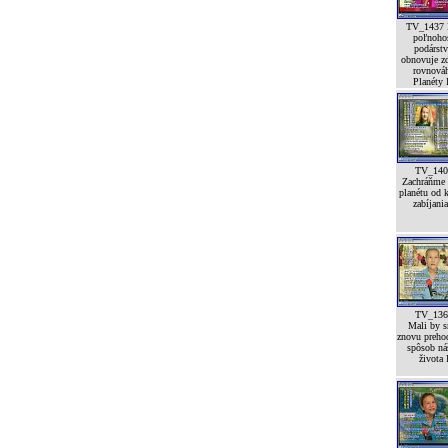
TV_1437 
poľnoho
podárst
obnovuje z
rovnová
Planéty I
TV_140
Zachráňme 
planétu od 
zabíjania
TV_136
Mali by 
znovu preho
spôsob ná
života 