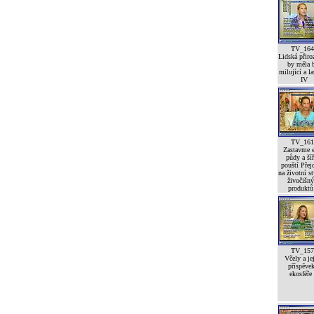
TV_164
Lidská přiro
by měla 
milující a l
IV
TV_161
Zastavme e
půdy a šíř
pouští Pře
na životní st
živočišn
produktů 
TV_157
Včely a je
příspěve
ekosféře 