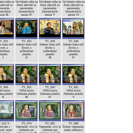
anie neba na
Vytváranie neba na
Vytváranie neba na
Vytváranie neba na
zároveň so
Zemi zároveň so
Zemi zároveň so
Zemi zároveň so
stavením
zastavením
zastavením
zastavením
matických
klimatických
klimatických
klimatických
ien III
zmien IV
zmien V
zmien VI
V_932
TV_933
TV_939
TV_940
e mäsa ničí
Jedenie mäsa ničí
Jedenie mäsa ničí
Jedenie mäsa ničí
ivoty a
životy a
životy a
životy a
škodzuje
poškodzuje
poškodzuje
poškodzuje
lanétu
planétu
planétu
planétu
I
II
III
IV
V_849
TV_855
TV_856
TV_862
ká misia
Veľká misia
Veľká misia
Veľká misia
ana planéty
Záchrana planéty
Záchrana planéty
Záchrana planéty
II
III
IV
V
_612 V
TV_674
TV_681
TV_688
nováze s
Vegetarián- stvo je
Vegetarián- stvo je
Šírenie vegetarián-
ysté- mem
riešením pre
riešením pre
skeho riešenia I