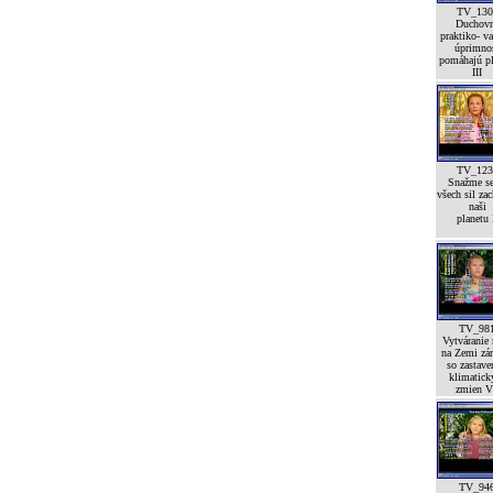
TV_130
Duchov
praktiko- va
úprimno
pomáhajú pl
III
TV_123
Snažme se
všech sil zac
naši
planetu 
TV_98
Vytváranie
na Zemi zá
so zastav
klimatick
zmien V
TV_94