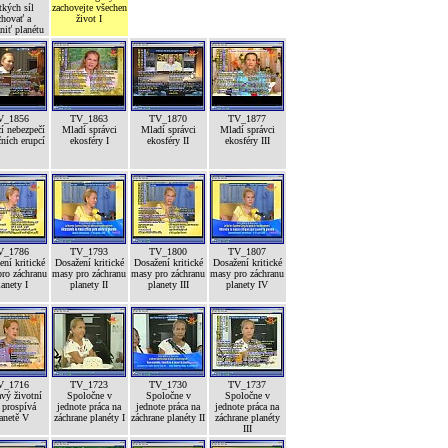
tkých síl
zachovejte všechen
chovať a
život I
niť planétu
V_1856
TV_1863
TV_1870
TV_1877
í nebezpečí
Mladí správci
Mladí správci
Mladí správci
ních erupcí
ekosféry I
ekosféry II
ekosféry III
V_1786
TV_1793
TV_1800
TV_1807
ní kritické
Dosažení kritické
Dosažení kritické
Dosažení kritické
ro záchranu
masy pro záchranu
masy pro záchranu
masy pro záchranu
lanety I
planety II
planety III
planety IV
V_1716
TV_1723
TV_1730
TV_1737
vý životní
Spoločne v
Spoločne v
Spoločne v
 prospívá
jednote práca na
jednote práca na
jednote práca na
anetě V
záchrane planéty I
záchrane planéty II
záchrane planéty
III