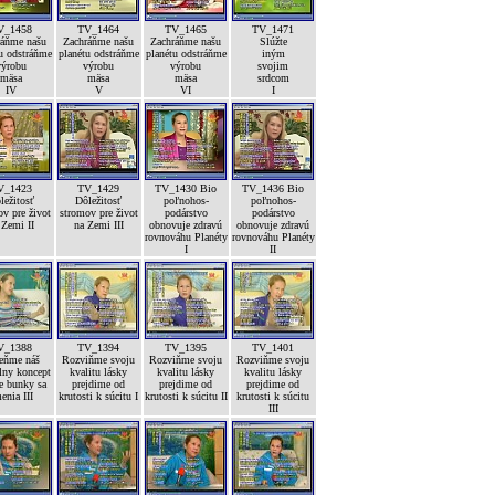
V_1458
TV_1464
TV_1465
TV_1471
ráňme našu
Zachráňme našu
Zachráňme našu
Slúžte
u odstráňme
planétu odstráňme
planétu odstráňme
iným
výrobu
výrobu
výrobu
svojim
mäsa
mäsa
mäsa
srdcom
IV
V
VI
I
V_1423
TV_1429
TV_1430 Bio
TV_1436 Bio
ležitosť
Dôležitosť
poľnohos-
poľnohos-
v pre život
stromov pre život
podárstvo
podárstvo
 Zemi II
na Zemi III
obnovuje zdravú
obnovuje zdravú
rovnováhu Planéty
rovnováhu Planéty
I
II
V_1388
TV_1394
TV_1395
TV_1401
ňme náš
Rozviňme svoju
Rozviňme svoju
Rozviňme svoju
lny koncept
kvalitu lásky
kvalitu lásky
kvalitu lásky
e bunky sa
prejdime od
prejdime od
prejdime od
enia III
krutosti k súcitu I
krutosti k súcitu II
krutosti k súcitu
III