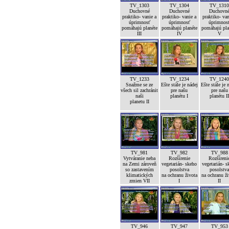
TV_1303
TV_1304
TV_131
Duchovné
Duchovné
Duchovn
praktiko- vanie a
praktiko- vanie a
praktiko- van
úprimnosť
úprimnosť
úprimnos
pomáhajú planéte
pomáhajú planéte
pomáhajú pla
III
IV
V
TV_1233
TV_1234
TV_124
Snažme se ze
Ešte stále je nádej
Ešte stále je 
všech sil zachránit
pre našu
pre našu
naši
planétu I
planétu I
planetu II
TV_981
TV_982
TV_988
Vytváranie neba
Rozšírenie
Rozšíreni
na Zemi zároveň
vegetarián- skeho
vegetarián- s
so zastavením
posolstva
posolstv
klimatických
na ochranu života
na ochranu ž
zmien VII
I
II
TV_946
TV_947
TV_953