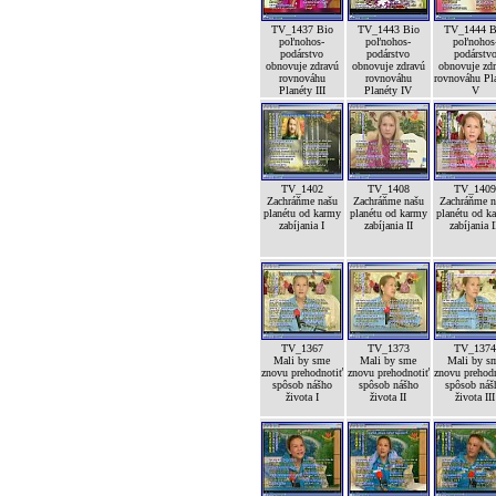
TV_1437 Bio
TV_1443 Bio
TV_1444 B
poľnohos-
poľnohos-
poľnohos
podárstvo
podárstvo
podárstv
obnovuje zdravú
obnovuje zdravú
obnovuje zd
rovnováhu
rovnováhu
rovnováhu Pl
Planéty III
Planéty IV
V
TV_1402
TV_1408
TV_140
Zachráňme našu
Zachráňme našu
Zachráňme n
planétu od karmy
planétu od karmy
planétu od k
zabíjania I
zabíjania II
zabíjania I
TV_1367
TV_1373
TV_137
Mali by sme
Mali by sme
Mali by s
znovu prehodnotiť
znovu prehodnotiť
znovu prehod
spôsob nášho
spôsob nášho
spôsob náš
života I
života II
života III