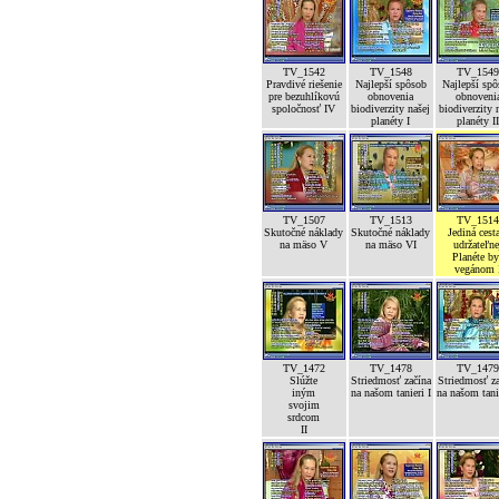
TV_1542
TV_1548
TV_154
Pravdivé riešenie
Najlepší spôsob
Najlepší sp
pre bezuhlíkovú
obnovenia
obnoveni
spoločnosť IV
biodiverzity našej
biodiverzity 
planéty I
planéty I
TV_1507
TV_1513
TV_151
Skutočné náklady
Skutočné náklady
Jediná cest
na mäso V
na mäso VI
udržateľne
Planéte b
vegánom 
TV_1472
TV_1478
TV_147
Slúžte
Striedmosť začína
Striedmosť z
iným
na našom tanieri I
na našom tanie
svojim
srdcom
II