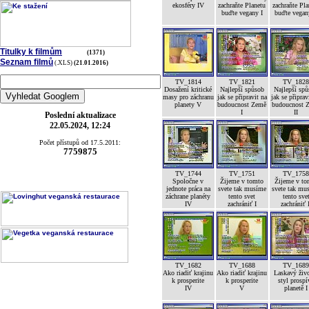
ekosféry IV
zachraňte Planetu
zachraňte Pla
buďte vegany I
buďte vegan
Titulky k filmům
(1371)
Seznam filmů
(.XLS)
(21.01.2016)
TV_1814
TV_1821
TV_182
Dosažení kritické
Najlepší spůsob
Najlepší sp
masy pro záchranu
jak se připravit na
jak se připrav
planety V
budoucnost Země
budoucnost 
I
II
Poslední aktualizace
22.05.2024, 12:24
Počet přístupů od 17.5.2011:
7759875
TV_1744
TV_1751
TV_175
Spoločne v
Žijeme v tomto
Žijeme v to
jednote práca na
svete tak musíme
svete tak mu
záchrane planéty
tento svet
tento sve
IV
zachrániť I
zachrániť 
TV_1682
TV_1688
TV_168
Ako riadiť krajinu
Ako riadiť krajinu
Laskavý živ
k prosperite
k prosperite
styl prospí
IV
V
planetě I