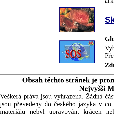
ark
Sk
Glo
Vyb
Pře
Zd
Obsah těchto stránek je pro
Nejvyšší M
Veškerá práva jsou vyhrazena. Žádná část
jsou převedeny do českého jazyka v co 
materiálů nebyl upravován, krácen ne