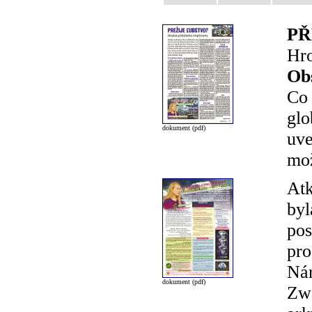
PŘ
Hro
Ob
Co 
glo
dokument (pdf)
uve
mož
Atk
byl
pos
pro
Nár
dokument (pdf)
Zwa