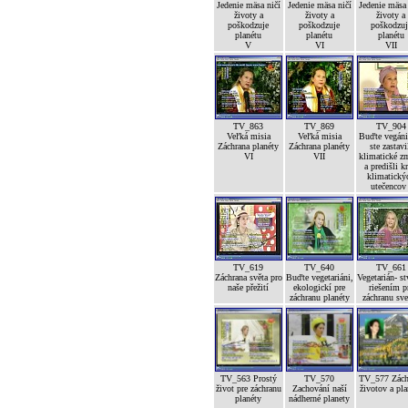
Jedenie mäsa ničí
Jedenie mäsa ničí
Jedenie mäsa
životy a
životy a
životy a
poškodzuje
poškodzuje
poškodzuj
planétu
planétu
planétu
V
VI
VII
TV_863
TV_869
TV_904
Veľká misia
Veľká misia
Buďte vegáni
Záchrana planéty
Záchrana planéty
ste zastavi
VI
VII
klimatické z
a predišli kr
klimatický
utečencov 
TV_619
TV_640
TV_661
Záchrana světa pro
Buďte vegetariáni,
Vegetarián- st
naše přežití
ekologickí pre
riešením p
záchranu planéty
záchranu sve
TV_563 Prostý
TV_570
TV_577 Zách
život pre záchranu
Zachování naší
životov a pla
planéty
nádherné planety