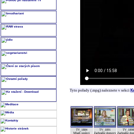
Tyto pořady (.mpg) naleznete v sekci
K
TV_1884
TV_1891
TV_189
Mladí správci
Zachraňte domovy
Zachraňte do