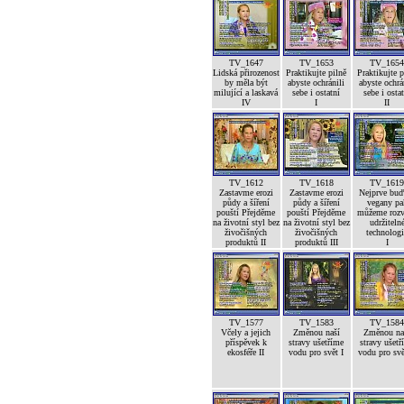
TV_1647
TV_1653
TV_165
Lidská přirozenost
Praktikujte pilně
Praktikujte p
by měla být
abyste ochránili
abyste ochrá
milující a laskavá
sebe i ostatní
sebe i osta
IV
I
II
TV_1612
TV_1618
TV_161
Zastavme erozi
Zastavme erozi
Nejprve bu
půdy a šíření
půdy a šíření
vegany pa
pouští Přejděme
pouští Přejděme
můžeme rozv
na životní styl bez
na životní styl bez
udržiteln
živočišných
živočišných
technolog
produktů II
produktů III
I
TV_1577
TV_1583
TV_158
Včely a jejich
Změnou naší
Změnou na
příspěvek k
stravy ušetříme
stravy ušetř
ekosféře II
vodu pro svět I
vodu pro svě