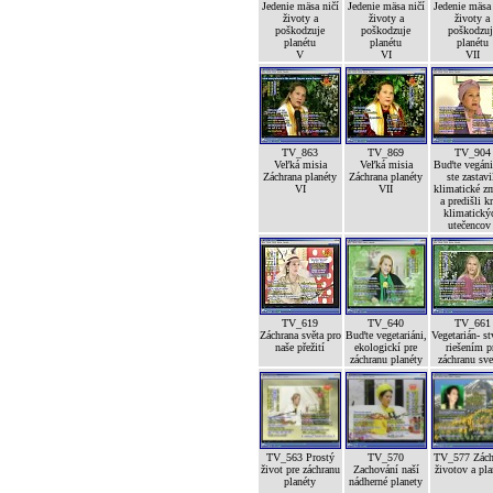
Jedenie mäsa ničí
Jedenie mäsa ničí
Jedenie mäsa
životy a
životy a
životy a
poškodzuje
poškodzuje
poškodzuj
planétu
planétu
planétu
V
VI
VII
TV_863
TV_869
TV_904
Veľká misia
Veľká misia
Buďte vegáni
Záchrana planéty
Záchrana planéty
ste zastavi
VI
VII
klimatické z
a predišli kr
klimatický
utečencov 
TV_619
TV_640
TV_661
Záchrana světa pro
Buďte vegetariáni,
Vegetarián- st
naše přežití
ekologickí pre
riešením p
záchranu planéty
záchranu sve
TV_563 Prostý
TV_570
TV_577 Zách
život pre záchranu
Zachování naší
životov a pla
planéty
nádherné planety