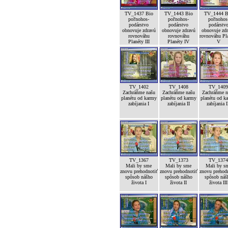
TV_1437 Bio
TV_1443 Bio
TV_1444 B
poľnohos-
poľnohos-
poľnohos
podárstvo
podárstvo
podárstv
obnovuje zdravú
obnovuje zdravú
obnovuje zd
rovnováhu
rovnováhu
rovnováhu Pl
Planéty III
Planéty IV
V
TV_1402
TV_1408
TV_140
Zachráňme našu
Zachráňme našu
Zachráňme n
planétu od karmy
planétu od karmy
planétu od k
zabíjania I
zabíjania II
zabíjania I
TV_1367
TV_1373
TV_137
Mali by sme
Mali by sme
Mali by s
znovu prehodnotiť
znovu prehodnotiť
znovu prehod
spôsob nášho
spôsob nášho
spôsob náš
života I
života II
života III