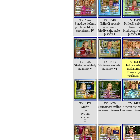
TV_1542
TV_1548
TV_154
Pravdivé riešenie
Najlepší spôsob
Najlepší sp
pre bezuhlíkovú
obnovenia
obnoveni
spoločnosť IV
biodiverzity našej
biodiverzity 
planéty I
planéty I
TV_1507
TV_1513
TV_151
Skutočné náklady
Skutočné náklady
Jediná cest
na mäso V
na mäso VI
udržateľne
Planéte b
vegánom 
TV_1472
TV_1478
TV_147
Slúžte
Striedmosť začína
Striedmosť z
iným
na našom tanieri I
na našom tanie
svojim
srdcom
II