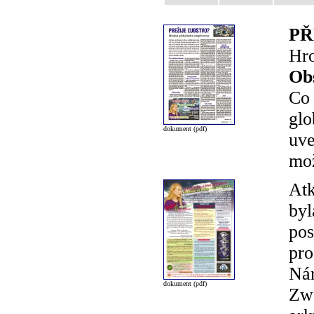
PŘ
Hro
Ob
Co 
glo
dokument (pdf)
uve
mož
Atk
byl
pos
pro
Nár
dokument (pdf)
Zwa