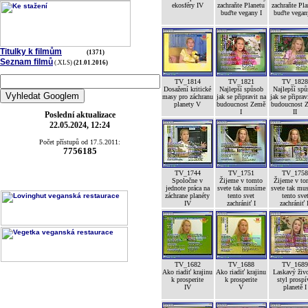
ekosféry IV
zachraňte Planetu
zachraňte Pla
buďte vegany I
buďte vegan
Titulky k filmům
(1371)
Seznam filmů
(.XLS)
(21.01.2016)
TV_1814
TV_1821
TV_182
Dosažení kritické
Najlepší spůsob
Najlepší sp
masy pro záchranu
jak se připravit na
jak se připrav
planety V
budoucnost Země
budoucnost 
I
II
Poslední aktualizace
22.05.2024, 12:24
Počet přístupů od 17.5.2011:
7756185
TV_1744
TV_1751
TV_175
Spoločne v
Žijeme v tomto
Žijeme v to
jednote práca na
svete tak musíme
svete tak mu
záchrane planéty
tento svet
tento sve
IV
zachrániť I
zachrániť 
TV_1682
TV_1688
TV_168
Ako riadiť krajinu
Ako riadiť krajinu
Laskavý živ
k prosperite
k prosperite
styl prospí
IV
V
planetě I