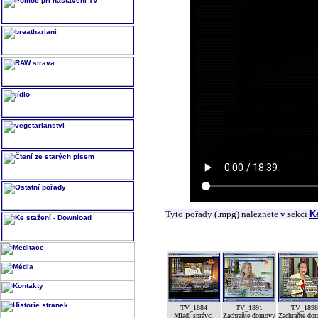
Tyto pořady (.mpg) naleznete v sekci
K
TV_1884
TV_1891
TV_189
Mladí správci
Zachraňte domovy
Zachraňte do