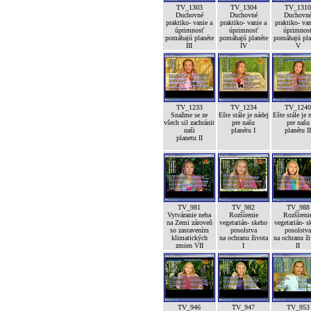
TV_1303
TV_1304
TV_131
Duchovné
Duchovné
Duchovn
praktiko- vanie a
praktiko- vanie a
praktiko- van
úprimnosť
úprimnosť
úprimnos
pomáhajú planéte
pomáhajú planéte
pomáhajú pla
III
IV
V
TV_1233
TV_1234
TV_124
Snažme se ze
Ešte stále je nádej
Ešte stále je 
všech sil zachránit
pre našu
pre našu
naši
planétu I
planétu I
planetu II
TV_981
TV_982
TV_988
Vytváranie neba
Rozšírenie
Rozšíreni
na Zemi zároveň
vegetarián- skeho
vegetarián- s
so zastavením
posolstva
posolstv
klimatických
na ochranu života
na ochranu ž
zmien VII
I
II
TV_946
TV_947
TV_953