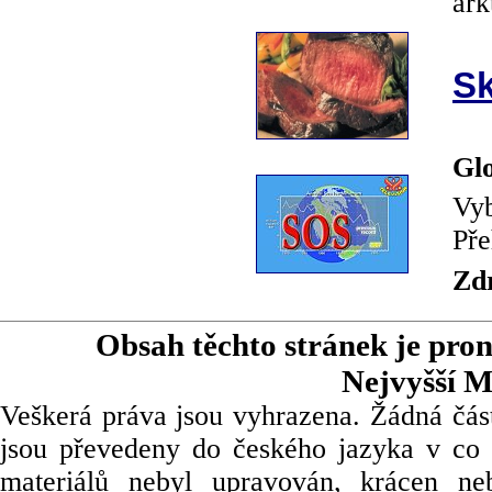
ark
Sk
Glo
Vyb
Pře
Zd
Obsah těchto stránek je pro
Nejvyšší M
Veškerá práva jsou vyhrazena. Žádná část
jsou převedeny do českého jazyka v co 
materiálů nebyl upravován, krácen ne