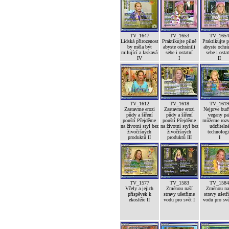
TV_1647
TV_1653
TV_165
Lidská přirozenost
Praktikujte pilně
Praktikujte p
by měla být
abyste ochránili
abyste ochrá
milující a laskavá
sebe i ostatní
sebe i osta
IV
I
II
TV_1612
TV_1618
TV_161
Zastavme erozi
Zastavme erozi
Nejprve bu
půdy a šíření
půdy a šíření
vegany pa
pouští Přejděme
pouští Přejděme
můžeme rozv
na životní styl bez
na životní styl bez
udržiteln
živočišných
živočišných
technolog
produktů II
produktů III
I
TV_1577
TV_1583
TV_158
Včely a jejich
Změnou naší
Změnou na
příspěvek k
stravy ušetříme
stravy ušetř
ekosféře II
vodu pro svět I
vodu pro svě