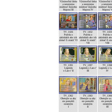
Výnimočná láska
Výnimočná láska
Výnimočná l
a nesmierna
a nesmierna
a nesmier
múdrosť žijúceho
múdrosť žijúceho
múdrosť žijú
Majstra III
Majstra IV
Majstra 
TV_1426
TV_1432
TV_1433
Pravda o
Pravda o
Pravda o
zásluhách ako ich
zásluhách ako ich
zásluhách ako
získať či stratiť VI
získať či stratiť
získať či str
VII
VIII
TV_1391
TV_1397
TV_1398
Legenda
Legenda o Lao-c’
Legenda o La
o Lao-c’ II
III
IV
TV_1362
TV_1363
TV_1366
Obetujte sa aby
Obetujte sa aby
Obetujte sa 
ste pomohli
ste pomohli
ste pomoh
ostatným
ostatným
ostatným
I
II
III