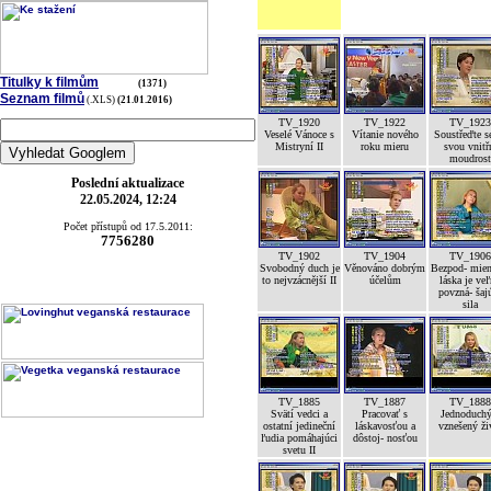
Titulky k filmům
(1371)
Seznam filmů
(.XLS)
(21.01.2016)
TV_1920
TV_1922
TV_1923
Veselé Vánoce s
Vítanie nového
Soustřeďte s
Mistryní II
roku mieru
svou vnitř
moudrost
Poslední aktualizace
22.05.2024, 12:24
Počet přístupů od 17.5.2011:
7756280
TV_1902
TV_1904
TV_1906
Svobodný duch je
Věnováno dobrým
Bezpod- mien
to nejvzácnější II
účelům
láska je ve
povzná- šaj
sila
TV_1885
TV_1887
TV_1888
Svätí vedci a
Pracovať s
Jednoduchý
ostatní jedineční
láskavosťou a
vznešený ži
ľudia pomáhajúci
dôstoj- nosťou
svetu II