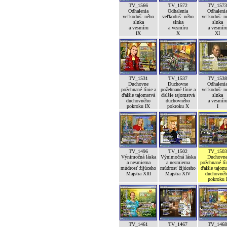
TV_1566
TV_1572
TV_1573
Odhalenia
Odhalenia
Odhaleni
veľkoduš- ného
veľkoduš- ného
veľkoduš- n
slnka
slnka
slnka
a vesmíru
a vesmíru
a vesmír
IX
X
XI
TV_1531
TV_1537
TV_1538
Duchovne
Duchovne
Odhaleni
požehnané línie a
požehnané línie a
veľkoduš- n
ďalšie tajomstvá
ďalšie tajomstvá
slnka
duchovného
duchovného
a vesmír
pokroku IX
pokroku X
I
TV_1496
TV_1502
TV_1503
Výnimočná láska
Výnimočná láska
Duchovn
a nesmierna
a nesmierna
požehnané lín
múdrosť žijúceho
múdrosť žijúceho
ďalšie tajom
Majstra XIII
Majstra XIV
duchovné
pokroku 
TV_1461
TV_1467
TV_1468