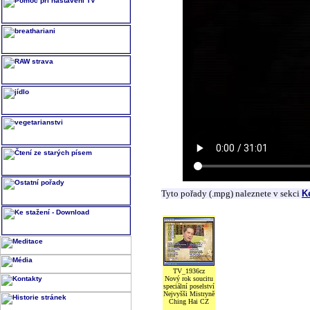
Tyto pořady (.mpg) naleznete v sekci
K
TV_1936cz
Nový rok soucitu
speciální poselství
Nejvyšši Mistryně
Ching Hai CZ