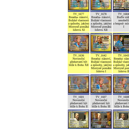
TV_1677
TV_1678
TV_1684
Breatha- riánství,
Breatha- riánství,
Buďte stál
Božské vlastnosti
Božské vlastnosti
nesobečtí
a způsoby, jakými
a způsoby, jakými
a bezpod- mí
Mistryně pomáhá
Mistryně pomáhá
I
lidstvu XI
lidstvu XII
TV_1636
TV_1642
TV_1643
Novoroční
Breatha- riánství,
Breatha- rián
předsevzetí být
Božské vlastnosti
Božské vlastn
blíže k Bohu XII
a způsoby, jakými
a způsoby, j
Mistryně pomáhá
Mistryně po
lidstvu I
lidstvu II
TV_1601
TV_1607
TV_1608
Novoroční
Novoroční
Novoročn
předsevzetí být
předsevzetí být
předsevzetí 
blíže k Bohu II
blíže k Bohu III
blíže k Boh