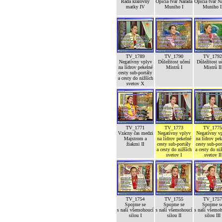
Rada královny
Opičia tvár Narada
Opičia tvár N
matky IV
Muniho I
Muniho I
TV_1789
TV_1790
TV_1792
Negatívny vplyv
Důležitost učení
Důležitost u
na lídrov pekelné
Mistrů I
Mistrů II
cesty sub-portály
a cesty do nižších
svetov X
TV_1771
TV_1773
TV_1775
Vzácny čas medzi
Negatívny vplyv
Negatívny v
Majstrom a
na lídrov pekelné
na lídrov pek
žiakmi II
cesty sub-portály
cesty sub-por
a cesty do nižších
a cesty do ni
svetov I
svetov II
TV_1754
TV_1755
TV_1757
Spojme se
Spojme se
Spojme s
s naší všemohoucí
s naší všemohoucí
s naší všemo
silou I
silou II
silou III