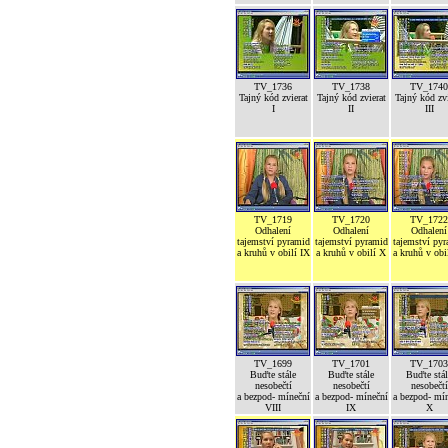
TV_1736
TV_1738
TV_1740
Tajný kód zvierat
Tajný kód zvierat
Tajný kód zvi
I
II
III
TV_1719
TV_1720
TV_1722
Odhalení
Odhalení
Odhalení
tajemství pyramid
tajemství pyramid
tajemství py
a kruhů v obilí IX
a kruhů v obilí X
a kruhů v obi
TV_1699
TV_1701
TV_1703
Buďte stále
Buďte stále
Buďte stál
nesobečtí
nesobečtí
nesobečtí
a bezpod- míneční
a bezpod- míneční
a bezpod- mí
VIII
IX
X