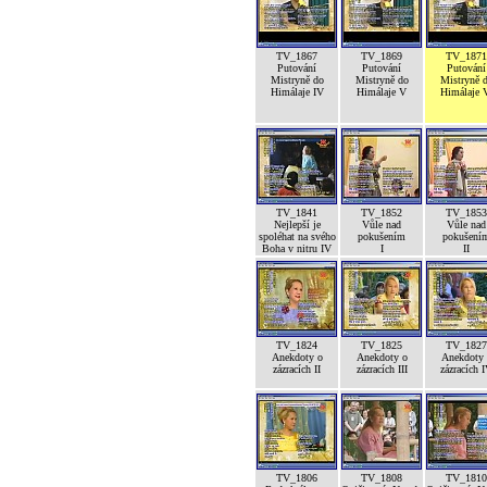
TV_1867
TV_1869
TV_1871
Putování
Putování
Putování
Mistryně do
Mistryně do
Mistryně 
Himálaje IV
Himálaje V
Himálaje 
TV_1841
TV_1852
TV_1853
Nejlepší je
Vůle nad
Vůle nad
spoléhat na svého
pokušením
pokušení
Boha v nitru IV
I
II
TV_1824
TV_1825
TV_1827
Anekdoty o
Anekdoty o
Anekdoty 
zázracích II
zázracích III
zázracích 
TV_1806
TV_1808
TV_1810