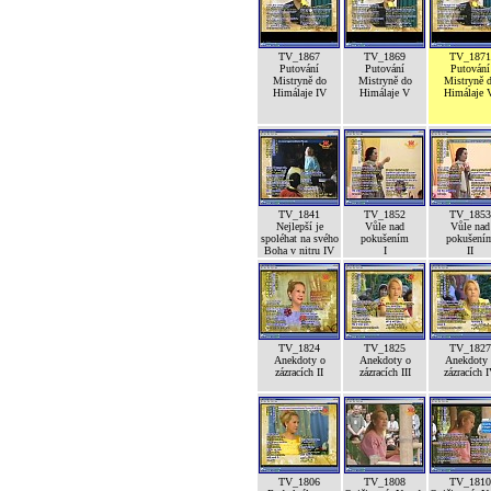
TV_1867
TV_1869
TV_1871
Putování
Putování
Putování
Mistryně do
Mistryně do
Mistryně 
Himálaje IV
Himálaje V
Himálaje 
TV_1841
TV_1852
TV_1853
Nejlepší je
Vůle nad
Vůle nad
spoléhat na svého
pokušením
pokušení
Boha v nitru IV
I
II
TV_1824
TV_1825
TV_1827
Anekdoty o
Anekdoty o
Anekdoty 
zázracích II
zázracích III
zázracích 
TV_1806
TV_1808
TV_1810