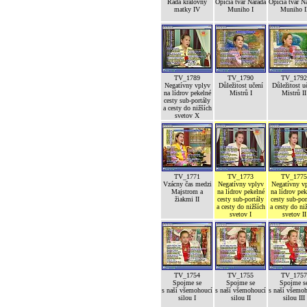
Rada královny
Opičia tvár Narada
Opičia tvár N
matky IV
Muniho I
Muniho I
TV_1789
TV_1790
TV_1792
Negatívny vplyv
Důležitost učení
Důležitost u
na lídrov pekelné
Mistrů I
Mistrů II
cesty sub-portály
a cesty do nižších
svetov X
TV_1771
TV_1773
TV_1775
Vzácny čas medzi
Negatívny vplyv
Negatívny v
Majstrom a
na lídrov pekelné
na lídrov pek
žiakmi II
cesty sub-portály
cesty sub-por
a cesty do nižších
a cesty do ni
svetov I
svetov II
TV_1754
TV_1755
TV_1757
Spojme se
Spojme se
Spojme s
s naší všemohoucí
s naší všemohoucí
s naší všemo
silou I
silou II
silou III