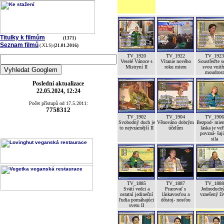
Titulky k filmům
(1371)
Seznam filmů
(.XLS)
(21.01.2016)
TV_1920
TV_1922
TV_1923
Veselé Vánoce s
Vítanie nového
Soustřeďte s
Mistryní II
roku mieru
svou vnitř
moudrost
Poslední aktualizace
22.05.2024, 12:24
Počet přístupů od 17.5.2011:
7758312
TV_1902
TV_1904
TV_1906
Svobodný duch je
Věnováno dobrým
Bezpod- mien
to nejvzácnější II
účelům
láska je ve
povzná- šaj
sila
TV_1885
TV_1887
TV_1888
Svätí vedci a
Pracovať s
Jednoduchý
ostatní jedineční
láskavosťou a
vznešený ži
ľudia pomáhajúci
dôstoj- nosťou
svetu II