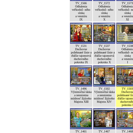
TV_1566
TV_1572
TV_1573
Odhalenia
Odhalenia
Odhaleni
veľkoduš- ného
veľkoduš- ného
veľkoduš- n
slnka
slnka
slnka
a vesmíru
a vesmíru
a vesmír
IX
X
XI
TV_1531
TV_1537
TV_1538
Duchovne
Duchovne
Odhaleni
požehnané línie a
požehnané línie a
veľkoduš- n
ďalšie tajomstvá
ďalšie tajomstvá
slnka
duchovného
duchovného
a vesmír
pokroku IX
pokroku X
I
TV_1496
TV_1502
TV_1503
Výnimočná láska
Výnimočná láska
Duchovn
a nesmierna
a nesmierna
požehnané lín
múdrosť žijúceho
múdrosť žijúceho
ďalšie tajom
Majstra XIII
Majstra XIV
duchovné
pokroku 
TV_1461
TV_1467
TV_1468