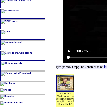
Tyto pořady (.mpg) naleznete v sekci
K
TV_1936cz
Nový rok soucitu
speciální poselství
Nejvyšši Mistryně
Ching Hai CZ