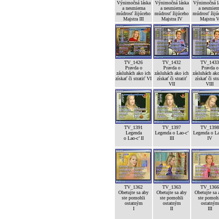
Výnimočná láska
Výnimočná láska
Výnimočná l
a nesmierna
a nesmierna
a nesmier
múdrosť žijúceho
múdrosť žijúceho
múdrosť žijú
Majstra III
Majstra IV
Majstra 
TV_1426
TV_1432
TV_1433
Pravda o
Pravda o
Pravda o
zásluhách ako ich
zásluhách ako ich
zásluhách ako
získať či stratiť VI
získať či stratiť
získať či str
VII
VIII
TV_1391
TV_1397
TV_1398
Legenda
Legenda o Lao-c’
Legenda o La
o Lao-c’ II
III
IV
TV_1362
TV_1363
TV_1366
Obetujte sa aby
Obetujte sa aby
Obetujte sa 
ste pomohli
ste pomohli
ste pomoh
ostatným
ostatným
ostatným
I
II
III