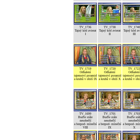
TV_1736
TV_1738
TV_1740
Tajný kód zvierat
Tajný kód zvierat
Tajný kód zvi
I
II
III
TV_1719
TV_1720
TV_1722
Odhalení
Odhalení
Odhalení
tajemství pyramid
tajemství pyramid
tajemství py
a kruhů v obilí IX
a kruhů v obilí X
a kruhů v obi
TV_1699
TV_1701
TV_1703
Buďte stále
Buďte stále
Buďte stál
nesobečtí
nesobečtí
nesobečtí
a bezpod- míneční
a bezpod- míneční
a bezpod- mí
VIII
IX
X