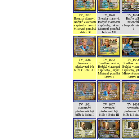
TV_1677
TV_1678
TV_1684
Breatha- riánství,
Breatha- riánství,
Buďte stál
Božské vlastnosti
Božské vlastnosti
nesobečtí
a způsoby, jakými
a způsoby, jakými
a bezpod- mí
Mistryně pomáhá
Mistryně pomáhá
I
lidstvu XI
lidstvu XII
TV_1636
TV_1642
TV_1643
Novoroční
Breatha- riánství,
Breatha- rián
předsevzetí být
Božské vlastnosti
Božské vlastn
blíže k Bohu XII
a způsoby, jakými
a způsoby, j
Mistryně pomáhá
Mistryně po
lidstvu I
lidstvu II
TV_1601
TV_1607
TV_1608
Novoroční
Novoroční
Novoročn
předsevzetí být
předsevzetí být
předsevzetí 
blíže k Bohu II
blíže k Bohu III
blíže k Boh