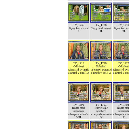
TV_1736
TV_1738
TV_1740
Tajný kód zvierat
Tajný kód zvierat
Tajný kód zvi
I
II
III
TV_1719
TV_1720
TV_1722
Odhalení
Odhalení
Odhalení
tajemství pyramid
tajemství pyramid
tajemství py
a kruhů v obilí IX
a kruhů v obilí X
a kruhů v obi
TV_1699
TV_1701
TV_1703
Buďte stále
Buďte stále
Buďte stál
nesobečtí
nesobečtí
nesobečtí
a bezpod- míneční
a bezpod- míneční
a bezpod- mí
VIII
IX
X