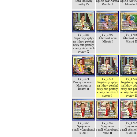
Rada královny
Opičia tvár Narada
Opičia tvár N
matky IV
Muniho I
Muniho I
TV_1789
TV_1790
TV_1792
Negatívny vplyv
Důležitost učení
Důležitost u
na lídrov pekelné
Mistrů I
Mistrů II
cesty sub-portály
a cesty do nižších
svetov X
TV_1771
TV_1773
TV_1775
Vzácny čas medzi
Negatívny vplyv
Negatívny v
Majstrom a
na lídrov pekelné
na lídrov pek
žiakmi II
cesty sub-portály
cesty sub-por
a cesty do nižších
a cesty do ni
svetov I
svetov II
TV_1754
TV_1755
TV_1757
Spojme se
Spojme se
Spojme s
s naší všemohoucí
s naší všemohoucí
s naší všemo
silou I
silou II
silou III