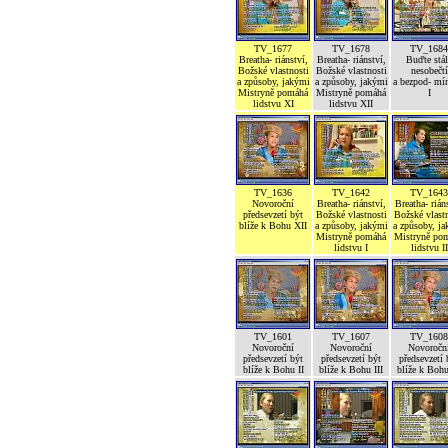
TV_1677
TV_1678
TV_1684
Breatha- riánství,
Breatha- riánství,
Buďte stál
Božské vlastnosti
Božské vlastnosti
nesobečtí
a způsoby, jakými
a způsoby, jakými
a bezpod- mí
Mistryně pomáhá
Mistryně pomáhá
I
lidstvu XI
lidstvu XII
TV_1636
TV_1642
TV_1643
Novoroční
Breatha- riánství,
Breatha- rián
předsevzetí být
Božské vlastnosti
Božské vlastn
blíže k Bohu XII
a způsoby, jakými
a způsoby, j
Mistryně pomáhá
Mistryně po
lidstvu I
lidstvu II
TV_1601
TV_1607
TV_1608
Novoroční
Novoroční
Novoročn
předsevzetí být
předsevzetí být
předsevzetí 
blíže k Bohu II
blíže k Bohu III
blíže k Boh