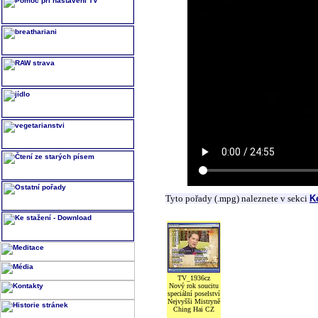
Tyto pořady (.mpg) naleznete v sekci
K
TV_1936cz
Nový rok soucitu
speciální poselství
Nejvyšši Mistryně
Ching Hai CZ