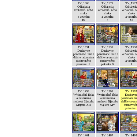
TV_1566
TV_1572
TV_1573
Odhalenia
Odhalenia
Odhaleni
veľkoduš- ného
veľkoduš- ného
veľkoduš- n
slnka
slnka
slnka
a vesmíru
a vesmíru
a vesmír
IX
X
XI
TV_1531
TV_1537
TV_1538
Duchovne
Duchovne
Odhaleni
požehnané línie a
požehnané línie a
veľkoduš- n
ďalšie tajomstvá
ďalšie tajomstvá
slnka
duchovného
duchovného
a vesmír
pokroku IX
pokroku X
I
TV_1496
TV_1502
TV_1503
Výnimočná láska
Výnimočná láska
Duchovn
a nesmierna
a nesmierna
požehnané lín
múdrosť žijúceho
múdrosť žijúceho
ďalšie tajom
Majstra XIII
Majstra XIV
duchovné
pokroku 
TV_1461
TV_1467
TV_1468