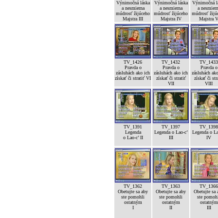
Výnimočná láska
Výnimočná láska
Výnimočná l
a nesmierna
a nesmierna
a nesmier
múdrosť žijúceho
múdrosť žijúceho
múdrosť žijú
Majstra III
Majstra IV
Majstra 
TV_1426
TV_1432
TV_1433
Pravda o
Pravda o
Pravda o
zásluhách ako ich
zásluhách ako ich
zásluhách ako
získať či stratiť VI
získať či stratiť
získať či str
VII
VIII
TV_1391
TV_1397
TV_1398
Legenda
Legenda o Lao-c’
Legenda o La
o Lao-c’ II
III
IV
TV_1362
TV_1363
TV_1366
Obetujte sa aby
Obetujte sa aby
Obetujte sa 
ste pomohli
ste pomohli
ste pomoh
ostatným
ostatným
ostatným
I
II
III