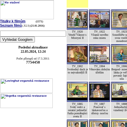
Titulky k filmům
(1371)
Seznam filmů
(.XLS)
(21.01.2016)
TV_1920
TV_1922
TV_1923
Veselé Vánoce s
Vítanie nového
Soustřeďte s
Mistryní II
roku mieru
svou vnitř
moudrost
Poslední aktualizace
22.05.2024, 12:24
Počet přístupů od 17.5.2011:
7754458
TV_1902
TV_1904
TV_1906
Svobodný duch je
Věnováno dobrým
Bezpod- mien
to nejvzácnější II
účelům
láska je ve
povzná- šaj
sila
TV_1885
TV_1887
TV_1888
Svätí vedci a
Pracovať s
Jednoduchý
ostatní jedineční
láskavosťou a
vznešený ži
ľudia pomáhajúci
dôstoj- nosťou
svetu II