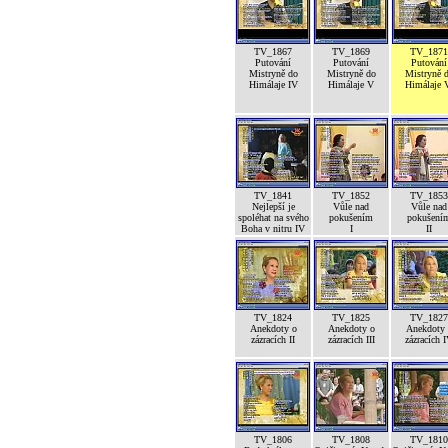
TV_1867
TV_1869
TV_1871
Putování
Putování
Putování
Mistryně do
Mistryně do
Mistryně 
Himálaje IV
Himálaje V
Himálaje 
TV_1841
TV_1852
TV_1853
Nejlepší je
Vůle nad
Vůle nad
spoléhat na svého
pokušením
pokušení
Boha v nitru IV
I
II
TV_1824
TV_1825
TV_1827
Anekdoty o
Anekdoty o
Anekdoty 
zázracích II
zázracích III
zázracích 
TV_1806
TV_1808
TV_1810