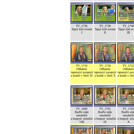
TV_1736
TV_1738
TV_1740
Tajný kód zvierat
Tajný kód zvierat
Tajný kód zvi
I
II
III
TV_1719
TV_1720
TV_1722
Odhalení
Odhalení
Odhalení
tajemství pyramid
tajemství pyramid
tajemství py
a kruhů v obilí IX
a kruhů v obilí X
a kruhů v obi
TV_1699
TV_1701
TV_1703
Buďte stále
Buďte stále
Buďte stál
nesobečtí
nesobečtí
nesobečtí
a bezpod- míneční
a bezpod- míneční
a bezpod- mí
VIII
IX
X