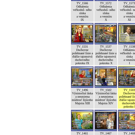
TV_1566
TV_1572
TV_1573
Odhalenia
Odhalenia
Odhaleni
veľkoduš- ného
veľkoduš- ného
veľkoduš- n
slnka
slnka
slnka
a vesmíru
a vesmíru
a vesmír
IX
X
XI
TV_1531
TV_1537
TV_1538
Duchovne
Duchovne
Odhaleni
požehnané línie a
požehnané línie a
veľkoduš- n
ďalšie tajomstvá
ďalšie tajomstvá
slnka
duchovného
duchovného
a vesmír
pokroku IX
pokroku X
I
TV_1496
TV_1502
TV_1503
Výnimočná láska
Výnimočná láska
Duchovn
a nesmierna
a nesmierna
požehnané lín
múdrosť žijúceho
múdrosť žijúceho
ďalšie tajom
Majstra XIII
Majstra XIV
duchovné
pokroku 
TV_1461
TV_1467
TV_1468