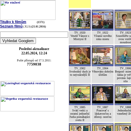
Titulky k filmům
(1371)
Seznam filmů
(.XLS)
(21.01.2016)
TV_1920
TV_1922
TV_1923
Veselé Vánoce s
Vítanie nového
Soustřeďte s
Mistryní II
roku mieru
svou vnitř
moudrost
Poslední aktualizace
22.05.2024, 12:24
Počet přístupů od 17.5.2011:
7759038
TV_1902
TV_1904
TV_1906
Svobodný duch je
Věnováno dobrým
Bezpod- mien
to nejvzácnější II
účelům
láska je ve
povzná- šaj
sila
TV_1885
TV_1887
TV_1888
Svätí vedci a
Pracovať s
Jednoduchý
ostatní jedineční
láskavosťou a
vznešený ži
ľudia pomáhajúci
dôstoj- nosťou
svetu II