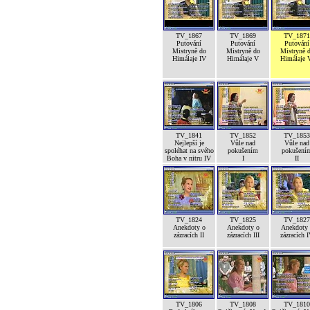
TV_1867
TV_1869
TV_1871
Putování
Putování
Putování
Mistryně do
Mistryně do
Mistryně 
Himálaje IV
Himálaje V
Himálaje 
TV_1841
TV_1852
TV_1853
Nejlepší je
Vůle nad
Vůle nad
spoléhat na svého
pokušením
pokušení
Boha v nitru IV
I
II
TV_1824
TV_1825
TV_1827
Anekdoty o
Anekdoty o
Anekdoty 
zázracích II
zázracích III
zázracích 
TV_1806
TV_1808
TV_1810