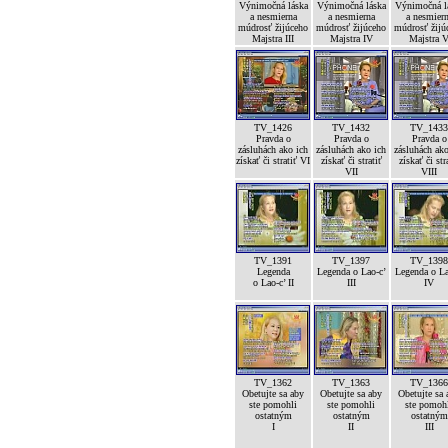
Výnimočná láska
Výnimočná láska
Výnimočná l
a nesmierna
a nesmierna
a nesmier
múdrosť žijúceho
múdrosť žijúceho
múdrosť žijú
Majstra III
Majstra IV
Majstra 
TV_1426
TV_1432
TV_1433
Pravda o
Pravda o
Pravda o
zásluhách ako ich
zásluhách ako ich
zásluhách ako
získať či stratiť VI
získať či stratiť
získať či str
VII
VIII
TV_1391
TV_1397
TV_1398
Legenda
Legenda o Lao-c’
Legenda o La
o Lao-c’ II
III
IV
TV_1362
TV_1363
TV_1366
Obetujte sa aby
Obetujte sa aby
Obetujte sa 
ste pomohli
ste pomohli
ste pomoh
ostatným
ostatným
ostatným
I
II
III