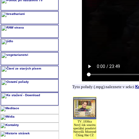
Tyto pořady (.mpg) naleznete v sekci
K
TV_1936cz
Nový rok soucitu
speciální poselství
Nejvyšši Mistryně
Ching Hai CZ