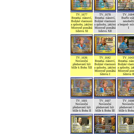
TV_1677
TV_1678
TV_1684
Breatha- riánství,
Breatha- riánství,
Buďte stál
Božské vlastnosti
Božské vlastnosti
nesobečtí
a způsoby, jakými
a způsoby, jakými
a bezpod- mí
Mistryně pomáhá
Mistryně pomáhá
I
lidstvu XI
lidstvu XII
TV_1636
TV_1642
TV_1643
Novoroční
Breatha- riánství,
Breatha- rián
předsevzetí být
Božské vlastnosti
Božské vlastn
blíže k Bohu XII
a způsoby, jakými
a způsoby, j
Mistryně pomáhá
Mistryně po
lidstvu I
lidstvu II
TV_1601
TV_1607
TV_1608
Novoroční
Novoroční
Novoročn
předsevzetí být
předsevzetí být
předsevzetí 
blíže k Bohu II
blíže k Bohu III
blíže k Boh