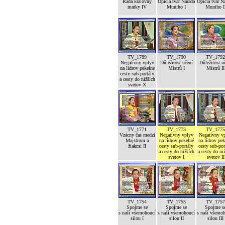
Rada královny
Opičia tvár Narada
Opičia tvár N
matky IV
Muniho I
Muniho I
TV_1789
TV_1790
TV_1792
Negatívny vplyv
Důležitost učení
Důležitost u
na lídrov pekelné
Mistrů I
Mistrů II
cesty sub-portály
a cesty do nižších
svetov X
TV_1771
TV_1773
TV_1775
Vzácny čas medzi
Negatívny vplyv
Negatívny v
Majstrom a
na lídrov pekelné
na lídrov pek
žiakmi II
cesty sub-portály
cesty sub-por
a cesty do nižších
a cesty do ni
svetov I
svetov II
TV_1754
TV_1755
TV_1757
Spojme se
Spojme se
Spojme s
s naší všemohoucí
s naší všemohoucí
s naší všemo
silou I
silou II
silou III