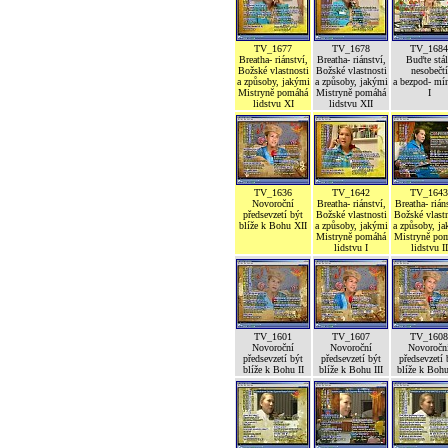
TV_1677
TV_1678
TV_1684
Breatha- riánství,
Breatha- riánství,
Buďte stál
Božské vlastnosti
Božské vlastnosti
nesobečtí
a způsoby, jakými
a způsoby, jakými
a bezpod- mí
Mistryně pomáhá
Mistryně pomáhá
I
lidstvu XI
lidstvu XII
TV_1636
TV_1642
TV_1643
Novoroční
Breatha- riánství,
Breatha- rián
předsevzetí být
Božské vlastnosti
Božské vlastn
blíže k Bohu XII
a způsoby, jakými
a způsoby, j
Mistryně pomáhá
Mistryně po
lidstvu I
lidstvu II
TV_1601
TV_1607
TV_1608
Novoroční
Novoroční
Novoročn
předsevzetí být
předsevzetí být
předsevzetí 
blíže k Bohu II
blíže k Bohu III
blíže k Boh