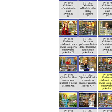
TV_1566
TV_1572
TV_1573
Odhalenia
Odhalenia
Odhaleni
veľkoduš- ného
veľkoduš- ného
veľkoduš- n
slnka
slnka
slnka
a vesmíru
a vesmíru
a vesmír
IX
X
XI
TV_1531
TV_1537
TV_1538
Duchovne
Duchovne
Odhaleni
požehnané línie a
požehnané línie a
veľkoduš- n
ďalšie tajomstvá
ďalšie tajomstvá
slnka
duchovného
duchovného
a vesmír
pokroku IX
pokroku X
I
TV_1496
TV_1502
TV_1503
Výnimočná láska
Výnimočná láska
Duchovn
a nesmierna
a nesmierna
požehnané lín
múdrosť žijúceho
múdrosť žijúceho
ďalšie tajom
Majstra XIII
Majstra XIV
duchovné
pokroku 
TV_1461
TV_1467
TV_1468