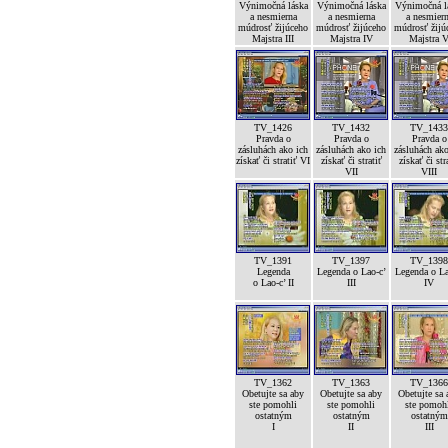
Výnimočná láska
Výnimočná láska
Výnimočná l
a nesmierna
a nesmierna
a nesmier
múdrosť žijúceho
múdrosť žijúceho
múdrosť žijú
Majstra III
Majstra IV
Majstra 
TV_1426
TV_1432
TV_1433
Pravda o
Pravda o
Pravda o
zásluhách ako ich
zásluhách ako ich
zásluhách ako
získať či stratiť VI
získať či stratiť
získať či str
VII
VIII
TV_1391
TV_1397
TV_1398
Legenda
Legenda o Lao-c’
Legenda o La
o Lao-c’ II
III
IV
TV_1362
TV_1363
TV_1366
Obetujte sa aby
Obetujte sa aby
Obetujte sa 
ste pomohli
ste pomohli
ste pomoh
ostatným
ostatným
ostatným
I
II
III