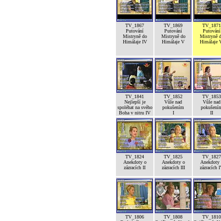
TV_1867
TV_1869
TV_1871
Putování
Putování
Putování
Mistryně do
Mistryně do
Mistryně 
Himálaje IV
Himálaje V
Himálaje 
TV_1841
TV_1852
TV_1853
Nejlepší je
Vůle nad
Vůle nad
spoléhat na svého
pokušením
pokušení
Boha v nitru IV
I
II
TV_1824
TV_1825
TV_1827
Anekdoty o
Anekdoty o
Anekdoty 
zázracích II
zázracích III
zázracích 
TV_1806
TV_1808
TV_1810