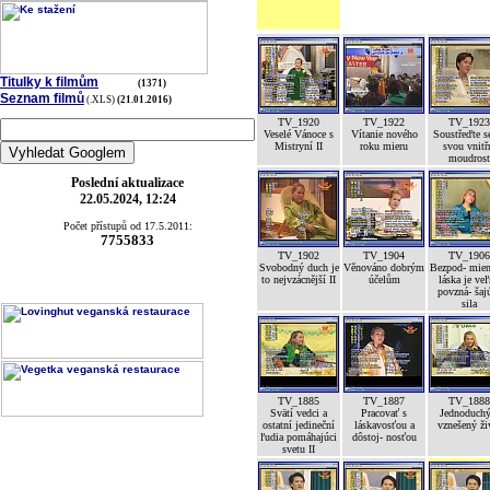
Titulky k filmům
(1371)
Seznam filmů
(.XLS)
(21.01.2016)
TV_1920
TV_1922
TV_1923
Veselé Vánoce s
Vítanie nového
Soustřeďte s
Mistryní II
roku mieru
svou vnitř
moudrost
Poslední aktualizace
22.05.2024, 12:24
Počet přístupů od 17.5.2011:
7755833
TV_1902
TV_1904
TV_1906
Svobodný duch je
Věnováno dobrým
Bezpod- mien
to nejvzácnější II
účelům
láska je ve
povzná- šaj
sila
TV_1885
TV_1887
TV_1888
Svätí vedci a
Pracovať s
Jednoduchý
ostatní jedineční
láskavosťou a
vznešený ži
ľudia pomáhajúci
dôstoj- nosťou
svetu II