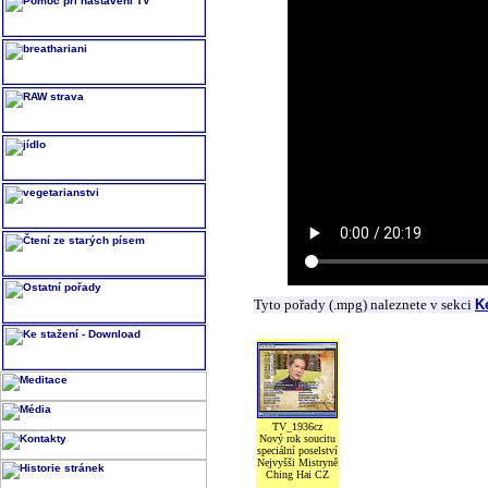
Tyto pořady (.mpg) naleznete v sekci
K
TV_1936cz
Nový rok soucitu
speciální poselství
Nejvyšši Mistryně
Ching Hai CZ