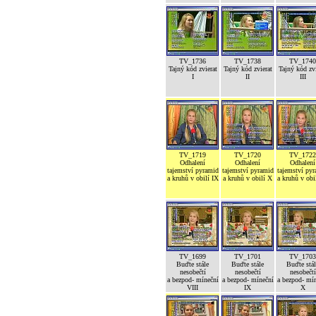
TV_1736
TV_1738
TV_1740
Tajný kód zvierat
Tajný kód zvierat
Tajný kód zvi
I
II
III
TV_1719
TV_1720
TV_1722
Odhalení
Odhalení
Odhalení
tajemství pyramid
tajemství pyramid
tajemství py
a kruhů v obilí IX
a kruhů v obilí X
a kruhů v obi
TV_1699
TV_1701
TV_1703
Buďte stále
Buďte stále
Buďte stál
nesobečtí
nesobečtí
nesobečtí
a bezpod- míneční
a bezpod- míneční
a bezpod- mí
VIII
IX
X