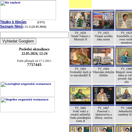
Titulky k filmům
(1371)
Seznam filmů
(.XLS)
(21.01.2016)
TV_1920
TV_1922
TV_1923
Veselé Vánoce s
Vítanie nového
Soustřeďte s
Mistryní II
roku mieru
svou vnitř
moudrost
Poslední aktualizace
22.05.2024, 12:24
Počet přístupů od 17.5.2011:
7757445
TV_1902
TV_1904
TV_1906
Svobodný duch je
Věnováno dobrým
Bezpod- mien
to nejvzácnější II
účelům
láska je ve
povzná- šaj
sila
TV_1885
TV_1887
TV_1888
Svätí vedci a
Pracovať s
Jednoduchý
ostatní jedineční
láskavosťou a
vznešený ži
ľudia pomáhajúci
dôstoj- nosťou
svetu II