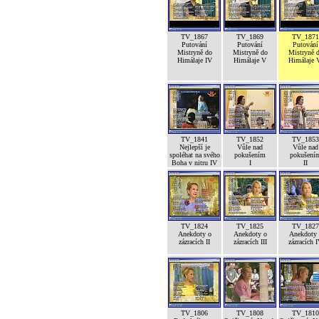
TV_1867
TV_1869
TV_1871
Putování
Putování
Putování
Mistryně do
Mistryně do
Mistryně 
Himálaje IV
Himálaje V
Himálaje 
TV_1841
TV_1852
TV_1853
Nejlepší je
Vůle nad
Vůle nad
spoléhat na svého
pokušením
pokušení
Boha v nitru IV
I
II
TV_1824
TV_1825
TV_1827
Anekdoty o
Anekdoty o
Anekdoty 
zázracích II
zázracích III
zázracích 
TV_1806
TV_1808
TV_1810