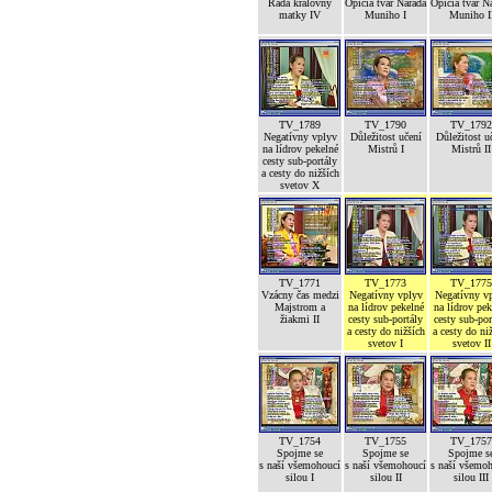
Rada královny
Opičia tvár Narada
Opičia tvár N
matky IV
Muniho I
Muniho I
TV_1789
TV_1790
TV_1792
Negatívny vplyv
Důležitost učení
Důležitost u
na lídrov pekelné
Mistrů I
Mistrů II
cesty sub-portály
a cesty do nižších
svetov X
TV_1771
TV_1773
TV_1775
Vzácny čas medzi
Negatívny vplyv
Negatívny v
Majstrom a
na lídrov pekelné
na lídrov pek
žiakmi II
cesty sub-portály
cesty sub-por
a cesty do nižších
a cesty do ni
svetov I
svetov II
TV_1754
TV_1755
TV_1757
Spojme se
Spojme se
Spojme s
s naší všemohoucí
s naší všemohoucí
s naší všemo
silou I
silou II
silou III