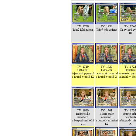
TV_1736
TV_1738
TV_1740
Tajný kód zvierat
Tajný kód zvierat
Tajný kód zvi
I
II
III
TV_1719
TV_1720
TV_1722
Odhalení
Odhalení
Odhalení
tajemství pyramid
tajemství pyramid
tajemství py
a kruhů v obilí IX
a kruhů v obilí X
a kruhů v obi
TV_1699
TV_1701
TV_1703
Buďte stále
Buďte stále
Buďte stál
nesobečtí
nesobečtí
nesobečtí
a bezpod- míneční
a bezpod- míneční
a bezpod- mí
VIII
IX
X