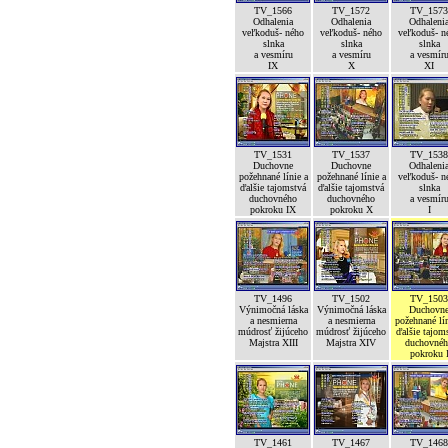
TV_1566
TV_1572
TV_1573
Odhalenia
Odhalenia
Odhaleni
veľkoduš- ného
veľkoduš- ného
veľkoduš- n
slnka
slnka
slnka
a vesmíru
a vesmíru
a vesmír
IX
X
XI
TV_1531
TV_1537
TV_1538
Duchovne
Duchovne
Odhaleni
požehnané línie a
požehnané línie a
veľkoduš- n
ďalšie tajomstvá
ďalšie tajomstvá
slnka
duchovného
duchovného
a vesmír
pokroku IX
pokroku X
I
TV_1496
TV_1502
TV_1503
Výnimočná láska
Výnimočná láska
Duchovn
a nesmierna
a nesmierna
požehnané lín
múdrosť žijúceho
múdrosť žijúceho
ďalšie tajom
Majstra XIII
Majstra XIV
duchovné
pokroku 
TV_1461
TV_1467
TV_1468