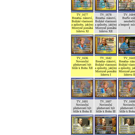
TV_1677
TV_1678
TV_1684
Breatha- riánství,
Breatha- riánství,
Buďte stál
Božské vlastnosti
Božské vlastnosti
nesobečtí
a způsoby, jakými
a způsoby, jakými
a bezpod- mí
Mistryně pomáhá
Mistryně pomáhá
I
lidstvu XI
lidstvu XII
TV_1636
TV_1642
TV_1643
Novoroční
Breatha- riánství,
Breatha- rián
předsevzetí být
Božské vlastnosti
Božské vlastn
blíže k Bohu XII
a způsoby, jakými
a způsoby, j
Mistryně pomáhá
Mistryně po
lidstvu I
lidstvu II
TV_1601
TV_1607
TV_1608
Novoroční
Novoroční
Novoročn
předsevzetí být
předsevzetí být
předsevzetí 
blíže k Bohu II
blíže k Bohu III
blíže k Boh