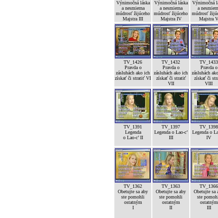
Výnimočná láska
Výnimočná láska
Výnimočná l
a nesmierna
a nesmierna
a nesmier
múdrosť žijúceho
múdrosť žijúceho
múdrosť žijú
Majstra III
Majstra IV
Majstra 
TV_1426
TV_1432
TV_1433
Pravda o
Pravda o
Pravda o
zásluhách ako ich
zásluhách ako ich
zásluhách ako
získať či stratiť VI
získať či stratiť
získať či str
VII
VIII
TV_1391
TV_1397
TV_1398
Legenda
Legenda o Lao-c’
Legenda o La
o Lao-c’ II
III
IV
TV_1362
TV_1363
TV_1366
Obetujte sa aby
Obetujte sa aby
Obetujte sa 
ste pomohli
ste pomohli
ste pomoh
ostatným
ostatným
ostatným
I
II
III