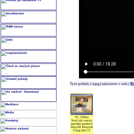
Tyto pořady (.mpg) naleznete v sekci
K
TV_1936cz
Nový rok soucitu
speciální poselství
Nejvyšši Mistryně
Ching Hai CZ