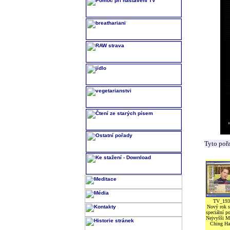
Tyto poř
TV_193
Nový rok s
speciální po
Nejvyšši M
Ching Ha