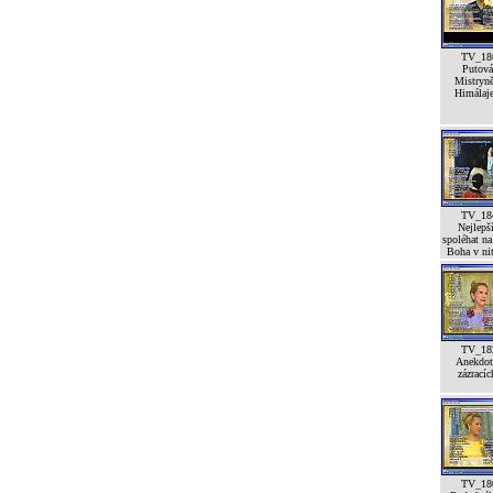
TV_18
Putová
Mistryn
Himálaj
TV_18
Nejlepší
spoléhat na
Boha v ni
TV_18
Anekdot
zázracíc
TV_18