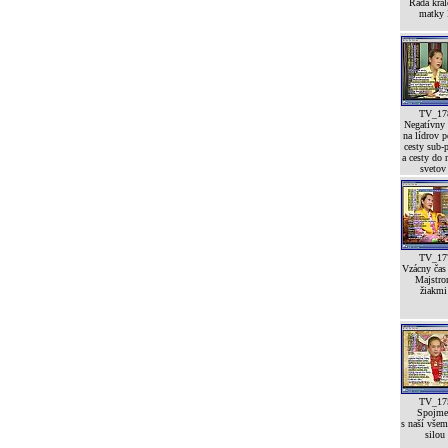
Rada krá
matky 
TV_17
Negatívny
na lídrov p
cesty sub-p
a cesty do 
svetov
TV_17
Vzácny čas
Majstro
žiakmi 
TV_17
Spojme
s naší vše
silou 