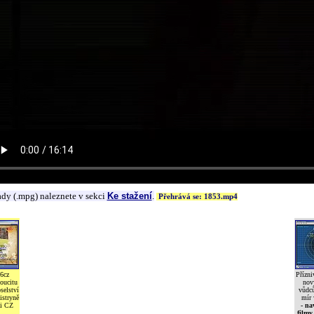
ady (.mpg) naleznete v sekci
Ke stažení
.
Přehrává se: 1853.mp4
6cz
Přízni
oucitu
nov
selství
vůdců
istryně
mír 
i CZ
- na
filmy