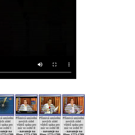
vá umístění
Příznivá umístění
Příznivá umístění
Příznivá umístění
ých sídel
nových sídel
nových sídel
nových sídel
 spása pro
vůdců spása pro
vůdců spása pro
vůdců spása pro
ve světě I
mír ve světě II
mír ve světě III
mír ve světě IV
vazuje na
- navazuje na
- navazuje na
- navazuje na
 1773-1789
filmy 1773-1789
filmy 1773-1789
filmy 1773-1789