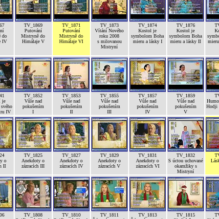
67
TV_1869
TV_1871
TV_1873
TV_1874
TV_1876
T
ní
Putování
Putování
Vítání Nového
Kostol je
Kostol je
Ko
ě do
Mistryně do
Mistryně do
roku 2008
symbolom Boha
symbolom Boha
symb
e IV
Himálaje V
Himálaje VI
s milovanou
mieru a lásky I
mieru a lásky II
mieru 
Mistryní
41
TV_1852
TV_1853
TV_1855
TV_1857
TV_1859
T
 je
Vůle nad
Vůle nad
Vůle nad
Vůle nad
Vůle nad
Humor
 svého
pokušením
pokušením
pokušením
pokušením
pokušením
Hodji
tru IV
I
II
III
IV
V
24
TV_1825
TV_1827
TV_1829
TV_1831
TV_1832
T
y o
Anekdoty o
Anekdoty o
Anekdoty o
Anekdoty o
S úctou uchované
Lás
h II
zázracích III
zázracích IV
zázracích V
zázracích VI
okamžiky s
Mistryní
06
TV_1808
TV_1810
TV_1811
TV_1813
TV_1815
T