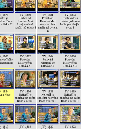
V_1878
TV_1880
TV_1881
TV_1883
stol je
Príbeh od
Príbeh od
Svätí vedci a
olom Boha
Rumino Muž
Rumino Muž
ostatní jedineční
a lásky III
ktorý sa chcel
ktorý sa chcel
ľudia pomáhajúci
naučiť reč zvierat I
naučiť reč zvierat
svetu I
II
V_1860
TV_1862
TV_1864
TV_1866
né příběhy
Putování
Putování
Putování
 Nasruddina
Mistryně do
Mistryně do
Mistryně do
Himálaje I
Himálaje II
Himálaje III
V_1834
TV_1836
TV_1838
TV_1839
ka z Nebe
Nejlepší je
Nejlepší je
Nejlepší je
spoléhat na svého
spoléhat na svého
spoléhat na svého
Boha v nitru I
Boha v nitru II
Boha v nitru III
V_1817
TV_1818
TV_1820
TV_1822