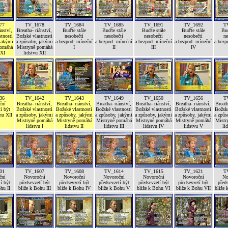
77
TV_1678
TV_1684
TV_1685
TV_1691
TV_1692
T
ánství,
Breatha- riánství,
Buďte stále
Buďte stále
Buďte stále
Buďte stále
Buď
tnosti
Božské vlastnosti
nesobečtí
nesobečtí
nesobečtí
nesobečtí
ne
 jakými
a způsoby, jakými
a bezpod- míneční
a bezpod- míneční
a bezpod- míneční
a bezpod- míneční
a bezp
pomáhá
Mistryně pomáhá
I
II
III
IV
 XI
lidstvu XII
36
TV_1642
TV_1643
TV_1649
TV_1650
TV_1656
T
ční
Breatha- riánství,
Breatha- riánství,
Breatha- riánství,
Breatha- riánství,
Breatha- riánství,
Breath
í být
Božské vlastnosti
Božské vlastnosti
Božské vlastnosti
Božské vlastnosti
Božské vlastnosti
Božské
hu XII
a způsoby, jakými
a způsoby, jakými
a způsoby, jakými
a způsoby, jakými
a způsoby, jakými
a způs
Mistryně pomáhá
Mistryně pomáhá
Mistryně pomáhá
Mistryně pomáhá
Mistryně pomáhá
Mistr
lidstvu I
lidstvu II
lidstvu III
lidstvu IV
lidstvu V
li
01
TV_1607
TV_1608
TV_1614
TV_1615
TV_1621
T
ční
Novoroční
Novoroční
Novoroční
Novoroční
Novoroční
No
í být
předsevzetí být
předsevzetí být
předsevzetí být
předsevzetí být
předsevzetí být
předs
hu II
blíže k Bohu III
blíže k Bohu IV
blíže k Bohu V
blíže k Bohu VI
blíže k Bohu VII
blíže 