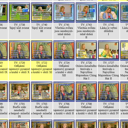
36
TV_1738
TV_1740
TV_1741
TV_1743
TV_1745
T
vierat
Tajný kód zvierat
Tajný kód zvierat
Všechna zvířata
Všechna zvířata
Láska je veľmi
Lásk
II
III
jsou neodmysli-
jsou neodmysli-
dôležitá
d
telně dobrá
telně dobrá
I
I
II
19
TV_1720
TV_1722
TV_1724
TV_1726
TV_1727
T
ní
Odhalení
Odhalení
Odhalení
Oslava mesačného
Oslava mesačného
Oslav
pyramid
tajemství pyramid
tajemství pyramid
tajemství pyramid
festivalu s
festivalu s
fe
bilí IX
a kruhů v obilí X
a kruhů v obilí XI
a kruhů v obilí
Najvyššou
Najvyššou
Na
XII
Majsterkou Ching
Majsterkou Ching
Majst
Hai I
Hai II
99
TV_1701
TV_1703
TV_1706
TV_1708
TV_1710
T
ále
Buďte stále
Buďte stále
Odhalení
Odhalení
Odhalení
O
tí
nesobečtí
nesobečtí
tajemství pyramid
tajemství pyramid
tajemství pyramid
tajems
míneční
a bezpod- míneční
a bezpod- míneční
a kruhů v obilí II
a kruhů v obilí III
a kruhů v obilí IV
a kruh
IX
X