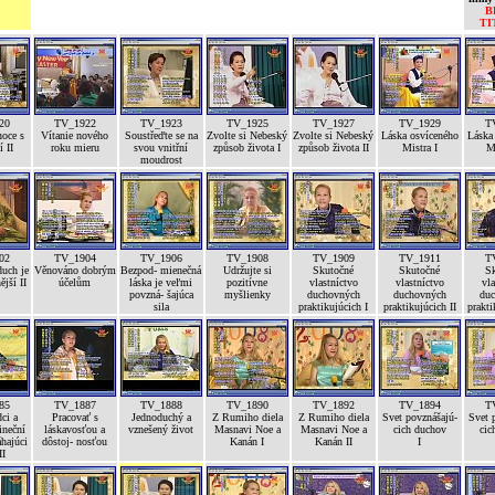
B
TI
20
TV_1922
TV_1923
TV_1925
TV_1927
TV_1929
T
noce s
Vítanie nového
Soustřeďte se na
Zvolte si Nebeský
Zvolte si Nebeský
Láska osvíceného
Láska
 II
roku mieru
svou vnitřní
způsob života I
způsob života II
Mistra I
Mi
moudrost
02
TV_1904
TV_1906
TV_1908
TV_1909
TV_1911
T
uch je
Věnováno dobrým
Bezpod- mienečná
Udržujte si
Skutočné
Skutočné
S
ější II
účelům
láska je veľmi
pozitívne
vlastníctvo
vlastníctvo
vla
povzná- šajúca
myšlienky
duchovných
duchovných
duc
sila
praktikujúcich I
praktikujúcich II
prakti
85
TV_1887
TV_1888
TV_1890
TV_1892
TV_1894
T
ci a
Pracovať s
Jednoduchý a
Z Rumiho diela
Z Rumiho diela
Svet povznášajú-
Svet 
ineční
láskavosťou a
vznešený život
Masnavi Noe a
Masnavi Noe a
cich duchov
cic
hajúci
dôstoj- nosťou
Kanán I
Kanán II
I
II