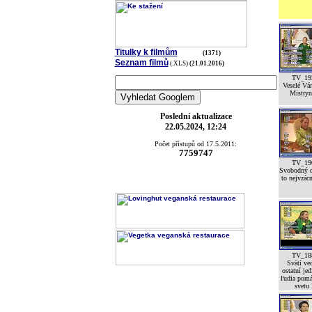
Titulky k filmům
(1371)
Seznam filmů
(.XLS)
(21.01.2016)
TV_19
Veselé Vá
Mistryní
Poslední aktualizace
22.05.2024, 12:24
Počet přístupů od 17.5.2011:
7759747
TV_19
Svobodný d
to nejvzácn
TV_18
Svätí ved
ostatní jed
ľudia pomá
svetu 