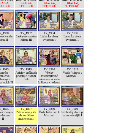
EZ CZ
BEZ CZ
BEZ CZ
BEZ CZ
TULKŮ
TITULKŮ
TITULKŮ
TITULKŮ
V_1930
TV_1932
TV_1934
TV_1937
 osvíceného
Láska osvíceného
Láska ke všem
Láska ke všem
stra II
Mistra III
bytostem I
bytostem II
V_1913
TV_1915
TV_1916
TV_1918
kutočné
Anjelov strážnych
Všetky
Veselé Vánoce s
stníctvo
prideľuje ľuďom
mierumilovné
Mistryní I
hovných
Boh
náboženstvá vedú
kujúcich III
k životu v jednote
V_1895
TV_1897
TV_1899
TV_1901
povznášajú-
Zákon karmy Za
Čistá láska dětí k
Svobodný duch je
h duchov
vše co děláte
Mistryni
to nejvzácnější I
II
musíte platit