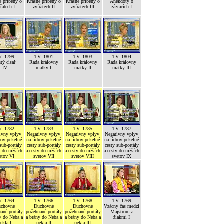
é příběhy o
Krásné příběhy o
Krásné příběhy o
Anekdoty o
ířatech I
zvířatech II
zvířatech III
zázracích I
V_1799
TV_1801
TV_1803
TV_1804
tý císař
Rada královny
Rada královny
Rada královny
IV
matky I
matky II
matky III
V_1782
TV_1783
TV_1785
TV_1787
ívny vplyv
Negatívny vplyv
Negatívny vplyv
Negatívny vplyv
rov pekelné
na lídrov pekelné
na lídrov pekelné
na lídrov pekelné
sub-portály
cesty sub-portály
cesty sub-portály
cesty sub-portály
y do nižších
a cesty do nižších
a cesty do nižších
a cesty do nižších
etov VI
svetov VII
svetov VIII
svetov IX
V_1764
TV_1766
TV_1768
TV_1769
chovné
Duchovné
Duchovné
Vzácny čas medzi
ané portály
požehnané portály
požehnané portály
Majstrom a
y do Neba a
a brány do Neba a
a brány do Neba a
žiakmi I
ekla I
pekla II
pekla III