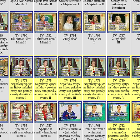
lovny
Opičia tvár Narada
Opičia tvár Narada
Šťastné stretnutie
Šťastné stretnutie
Sladký čas s
Krásn
IV
Muniho I
Muniho II
s Majsterkou I
s Majsterkou II
milovaným
zv
Hermitom
89
TV_1790
TV_1792
TV_1794
TV_1796
TV_1797
T
 vplyv
Důležitost učení
Důležitost učení
Žlutý císař
Žlutý císař
Žlutý císař
Žlu
ekelné
Mistrů I
Mistrů II
I
II
III
ortály
nižších
 X
71
TV_1773
TV_1775
TV_1776
TV_1778
TV_1780
T
 medzi
Negatívny vplyv
Negatívny vplyv
Negatívny vplyv
Negatívny vplyv
Negatívny vplyv
Negat
m a
na lídrov pekelné
na lídrov pekelné
na lídrov pekelné
na lídrov pekelné
na lídrov pekelné
na líd
II
cesty sub-portály
cesty sub-portály
cesty sub-portály
cesty sub-portály
cesty sub-portály
cesty 
a cesty do nižších
a cesty do nižších
a cesty do nižších
a cesty do nižších
a cesty do nižších
a cest
svetov I
svetov II
svetov III
svetov IV
svetov V
sv
54
TV_1755
TV_1757
TV_1759
TV_1761
TV_1762
T
 se
Spojme se
Spojme se
Učenie súfizmu a
Učenie súfizmu a
Učenie súfizmu a
Du
mohoucí
s naší všemohoucí
s naší všemohoucí
výnimočná
výnimočná
výnimočná
požehn
I
silou II
silou III
podstata Metódy
podstata Metódy
podstata Metódy
a brán
Quan Yin I
Quan Yin II
Quan Yin III
p