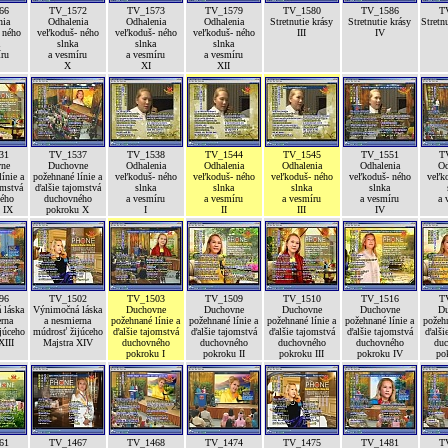
66
TV_1572
TV_1573
TV_1579
TV_1580
TV_1586
T
nia
Odhalenia
Odhalenia
Odhalenia
Stretnutie krásy
Stretnutie krásy
Stretn
 ného
veľkoduš- ného
veľkoduš- ného
veľkoduš- ného
III
IV
slnka
slnka
slnka
íru
a vesmíru
a vesmíru
a vesmíru
X
XI
XII
31
TV_1537
TV_1538
TV_1544
TV_1545
TV_1551
T
ne
Duchovne
Odhalenia
Odhalenia
Odhalenia
Odhalenia
Od
ínie a
požehnané línie a
veľkoduš- ného
veľkoduš- ného
veľkoduš- ného
veľkoduš- ného
veľk
omstvá
ďalšie tajomstvá
slnka
slnka
slnka
slnka
ého
duchovného
a vesmíru
a vesmíru
a vesmíru
a vesmíru
a 
 IX
pokroku X
I
II
III
IV
96
TV_1502
TV_1503
TV_1509
TV_1510
TV_1516
T
 láska
Výnimočná láska
Duchovne
Duchovne
Duchovne
Duchovne
Du
erna
a nesmierna
požehnané línie a
požehnané línie a
požehnané línie a
požehnané línie a
požehn
júceho
múdrosť žijúceho
ďalšie tajomstvá
ďalšie tajomstvá
ďalšie tajomstvá
ďalšie tajomstvá
ďalši
XIII
Majstra XIV
duchovného
duchovného
duchovného
duchovného
duc
pokroku I
pokroku II
pokroku III
pokroku IV
po
61
TV_1467
TV_1468
TV_1474
TV_1475
TV_1481
T