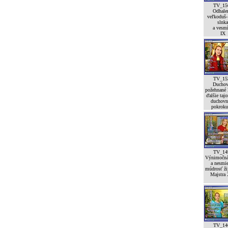
TV_15
Odhale
veľkoduš-
slnka
a vesm
IX
TV_15
Duchov
požehnané l
ďalšie taj
duchovn
pokroku
TV_14
Výnimočná
a nesmi
múdrosť ži
Majstra 
TV_14