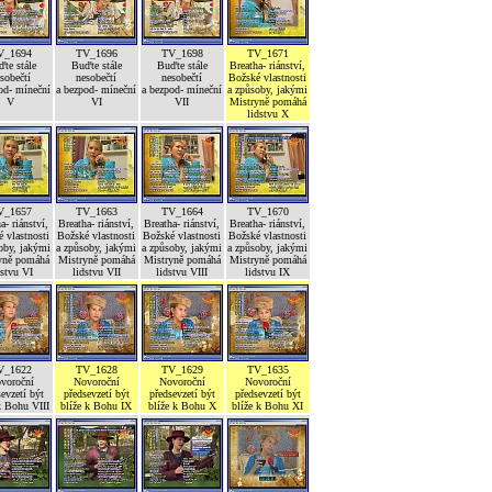
V_1694
TV_1696
TV_1698
TV_1671
te stále
Buďte stále
Buďte stále
Breatha- riánství,
sobečtí
nesobečtí
nesobečtí
Božské vlastnosti
od- míneční
a bezpod- míneční
a bezpod- míneční
a způsoby, jakými
V
VI
VII
Mistryně pomáhá
lidstvu X
V_1657
TV_1663
TV_1664
TV_1670
a- riánství,
Breatha- riánství,
Breatha- riánství,
Breatha- riánství,
 vlastnosti
Božské vlastnosti
Božské vlastnosti
Božské vlastnosti
oby, jakými
a způsoby, jakými
a způsoby, jakými
a způsoby, jakými
yně pomáhá
Mistryně pomáhá
Mistryně pomáhá
Mistryně pomáhá
dstvu VI
lidstvu VII
lidstvu VIII
lidstvu IX
V_1622
TV_1628
TV_1629
TV_1635
voroční
Novoroční
Novoroční
Novoroční
evzetí být
předsevzetí být
předsevzetí být
předsevzetí být
k Bohu VIII
blíže k Bohu IX
blíže k Bohu X
blíže k Bohu XI