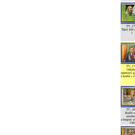
TV_17
Tajný kód z
I
TV_17
Odhale
tajemství 
a kruhů v o
TV_16
Buďte st
nesobeč
a bezpod- 
VIII