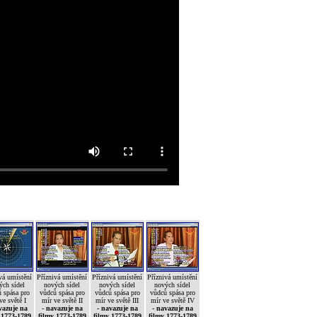
vá umístění
Příznivá umístění
Příznivá umístění
Příznivá umístění
ých sídel
nových sídel
nových sídel
nových sídel
 spása pro
vůdců spása pro
vůdců spása pro
vůdců spása pro
ve světě I
mír ve světě II
mír ve světě III
mír ve světě IV
vazuje na
- navazuje na
- navazuje na
- navazuje na
 1773-1789
filmy 1773-1789
filmy 1773-1789
filmy 1773-1789