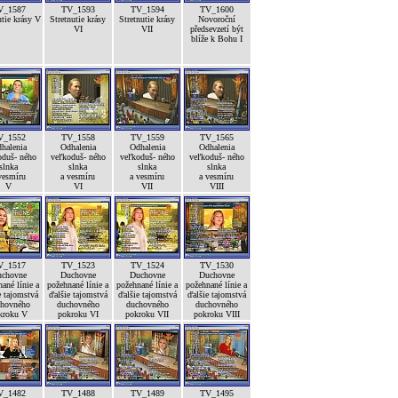
V_1587
TV_1593
TV_1594
TV_1600
utie krásy V
Stretnutie krásy
Stretnutie krásy
Novoroční
VI
VII
předsevzetí být
blíže k Bohu I
V_1552
TV_1558
TV_1559
TV_1565
halenia
Odhalenia
Odhalenia
Odhalenia
oduš- ného
veľkoduš- ného
veľkoduš- ného
veľkoduš- ného
slnka
slnka
slnka
slnka
vesmíru
a vesmíru
a vesmíru
a vesmíru
V
VI
VII
VIII
V_1517
TV_1523
TV_1524
TV_1530
chovne
Duchovne
Duchovne
Duchovne
ané línie a
požehnané línie a
požehnané línie a
požehnané línie a
e tajomstvá
ďalšie tajomstvá
ďalšie tajomstvá
ďalšie tajomstvá
hovného
duchovného
duchovného
duchovného
kroku V
pokroku VI
pokroku VII
pokroku VIII
V_1482
TV_1488
TV_1489
TV_1495