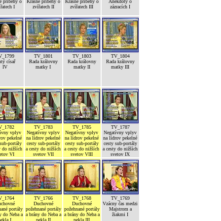
é příběhy o
Krásné příběhy o
Krásné příběhy o
Anekdoty o
ířatech I
zvířatech II
zvířatech III
zázracích I
V_1799
TV_1801
TV_1803
TV_1804
tý císař
Rada královny
Rada královny
Rada královny
IV
matky I
matky II
matky III
V_1782
TV_1783
TV_1785
TV_1787
ívny vplyv
Negatívny vplyv
Negatívny vplyv
Negatívny vplyv
rov pekelné
na lídrov pekelné
na lídrov pekelné
na lídrov pekelné
sub-portály
cesty sub-portály
cesty sub-portály
cesty sub-portály
y do nižších
a cesty do nižších
a cesty do nižších
a cesty do nižších
etov VI
svetov VII
svetov VIII
svetov IX
V_1764
TV_1766
TV_1768
TV_1769
chovné
Duchovné
Duchovné
Vzácny čas medzi
ané portály
požehnané portály
požehnané portály
Majstrom a
y do Neba a
a brány do Neba a
a brány do Neba a
žiakmi I
ekla I
pekla II
pekla III