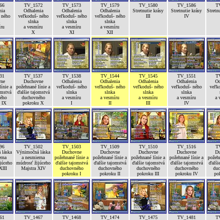
66
TV_1572
TV_1573
TV_1579
TV_1580
TV_1586
T
nia
Odhalenia
Odhalenia
Odhalenia
Stretnutie krásy
Stretnutie krásy
Stretn
 ného
veľkoduš- ného
veľkoduš- ného
veľkoduš- ného
III
IV
slnka
slnka
slnka
íru
a vesmíru
a vesmíru
a vesmíru
X
XI
XII
31
TV_1537
TV_1538
TV_1544
TV_1545
TV_1551
T
ne
Duchovne
Odhalenia
Odhalenia
Odhalenia
Odhalenia
Od
ínie a
požehnané línie a
veľkoduš- ného
veľkoduš- ného
veľkoduš- ného
veľkoduš- ného
veľk
omstvá
ďalšie tajomstvá
slnka
slnka
slnka
slnka
ého
duchovného
a vesmíru
a vesmíru
a vesmíru
a vesmíru
a 
 IX
pokroku X
I
II
III
IV
96
TV_1502
TV_1503
TV_1509
TV_1510
TV_1516
T
 láska
Výnimočná láska
Duchovne
Duchovne
Duchovne
Duchovne
Du
erna
a nesmierna
požehnané línie a
požehnané línie a
požehnané línie a
požehnané línie a
požehn
júceho
múdrosť žijúceho
ďalšie tajomstvá
ďalšie tajomstvá
ďalšie tajomstvá
ďalšie tajomstvá
ďalši
XIII
Majstra XIV
duchovného
duchovného
duchovného
duchovného
duc
pokroku I
pokroku II
pokroku III
pokroku IV
po
61
TV_1467
TV_1468
TV_1474
TV_1475
TV_1481
T