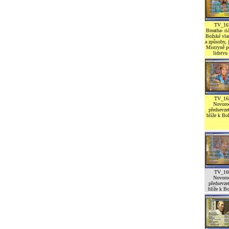
TV_16
Breatha- ri
Božské vlas
a způsoby,
Mistryně 
lidstvu
TV_16
Novoro
předsevzet
blíže k Bo
TV_16
Novoro
předsevzet
blíže k Bo