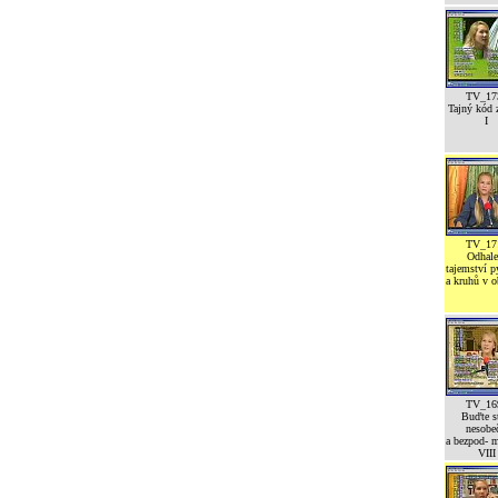
TV_17
Tajný kód z
I
TV_17
Odhale
tajemství 
a kruhů v o
TV_16
Buďte st
nesobeč
a bezpod- 
VIII