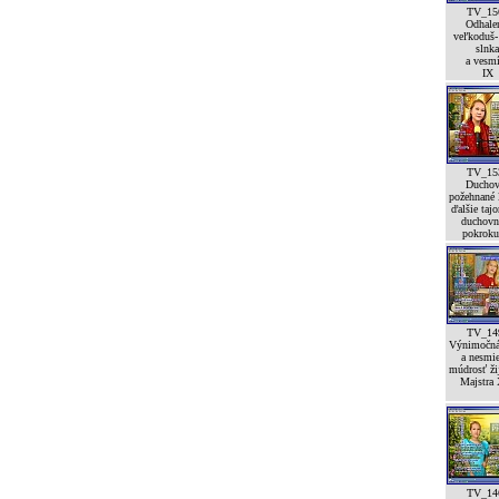
TV_15
Odhale
veľkoduš-
slnka
a vesm
IX
TV_15
Duchov
požehnané l
ďalšie taj
duchovn
pokroku
TV_14
Výnimočná
a nesmi
múdrosť ži
Majstra 
TV_14