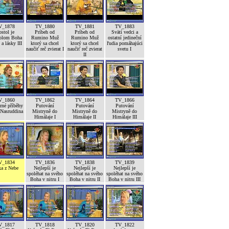
V_1878
TV_1880
TV_1881
TV_1883
stol je
Príbeh od
Príbeh od
Svätí vedci a
olom Boha
Rumino Muž
Rumino Muž
ostatní jedineční
a lásky III
ktorý sa chcel
ktorý sa chcel
ľudia pomáhajúci
naučiť reč zvierat I
naučiť reč zvierat
svetu I
II
V_1860
TV_1862
TV_1864
TV_1866
né příběhy
Putování
Putování
Putování
 Nasruddina
Mistryně do
Mistryně do
Mistryně do
Himálaje I
Himálaje II
Himálaje III
V_1834
TV_1836
TV_1838
TV_1839
ka z Nebe
Nejlepší je
Nejlepší je
Nejlepší je
spoléhat na svého
spoléhat na svého
spoléhat na svého
Boha v nitru I
Boha v nitru II
Boha v nitru III
V_1817
TV_1818
TV_1820
TV_1822