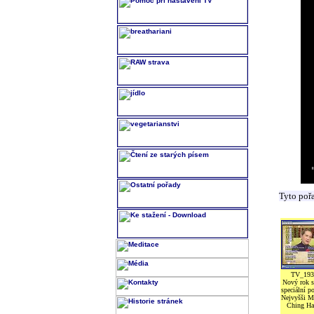
Tyto poř
TV_193
Nový rok s
speciální po
Nejvyšši M
Ching Ha