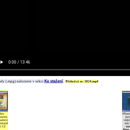
ady (.mpg) naleznete v sekci
Ke stažení
.
Přehrává se: 1824.mp4
6cz
Přízni
oucitu
nov
selství
vůdců
istryně
mír 
i CZ
- na
filmy