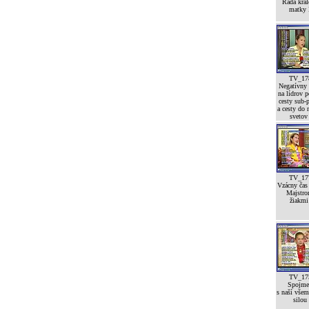
Rada krá
matky 
TV_17
Negatívny
na lídrov p
cesty sub-p
a cesty do 
svetov
TV_17
Vzácny čas
Majstro
žiakmi 
TV_17
Spojme
s naší vše
silou 