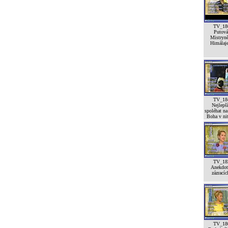
TV_18
Putová
Mistryn
Himálaj
TV_18
Nejlepší
spoléhat na
Boha v ni
TV_18
Anekdot
zázracíc
TV_18