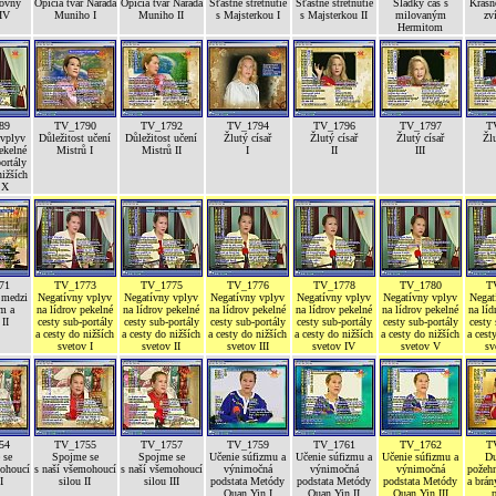
lovny
Opičia tvár Narada
Opičia tvár Narada
Šťastné stretnutie
Šťastné stretnutie
Sladký čas s
Krásn
IV
Muniho I
Muniho II
s Majsterkou I
s Majsterkou II
milovaným
zv
Hermitom
89
TV_1790
TV_1792
TV_1794
TV_1796
TV_1797
T
 vplyv
Důležitost učení
Důležitost učení
Žlutý císař
Žlutý císař
Žlutý císař
Žlu
ekelné
Mistrů I
Mistrů II
I
II
III
ortály
nižších
 X
71
TV_1773
TV_1775
TV_1776
TV_1778
TV_1780
T
 medzi
Negatívny vplyv
Negatívny vplyv
Negatívny vplyv
Negatívny vplyv
Negatívny vplyv
Negat
m a
na lídrov pekelné
na lídrov pekelné
na lídrov pekelné
na lídrov pekelné
na lídrov pekelné
na líd
II
cesty sub-portály
cesty sub-portály
cesty sub-portály
cesty sub-portály
cesty sub-portály
cesty 
a cesty do nižších
a cesty do nižších
a cesty do nižších
a cesty do nižších
a cesty do nižších
a cest
svetov I
svetov II
svetov III
svetov IV
svetov V
sv
54
TV_1755
TV_1757
TV_1759
TV_1761
TV_1762
T
 se
Spojme se
Spojme se
Učenie súfizmu a
Učenie súfizmu a
Učenie súfizmu a
Du
mohoucí
s naší všemohoucí
s naší všemohoucí
výnimočná
výnimočná
výnimočná
požehn
I
silou II
silou III
podstata Metódy
podstata Metódy
podstata Metódy
a brán
Quan Yin I
Quan Yin II
Quan Yin III
p