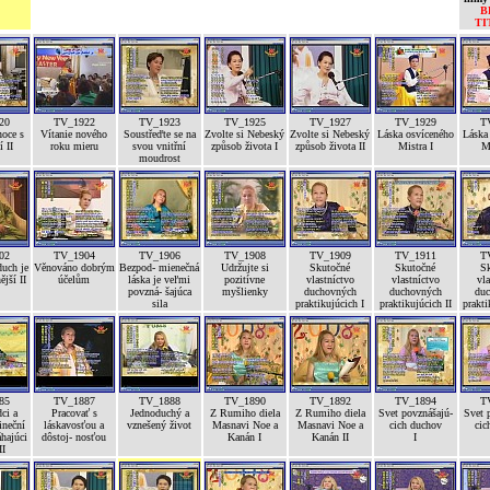
B
TI
20
TV_1922
TV_1923
TV_1925
TV_1927
TV_1929
T
noce s
Vítanie nového
Soustřeďte se na
Zvolte si Nebeský
Zvolte si Nebeský
Láska osvíceného
Láska
 II
roku mieru
svou vnitřní
způsob života I
způsob života II
Mistra I
Mi
moudrost
02
TV_1904
TV_1906
TV_1908
TV_1909
TV_1911
T
uch je
Věnováno dobrým
Bezpod- mienečná
Udržujte si
Skutočné
Skutočné
S
ější II
účelům
láska je veľmi
pozitívne
vlastníctvo
vlastníctvo
vla
povzná- šajúca
myšlienky
duchovných
duchovných
duc
sila
praktikujúcich I
praktikujúcich II
prakti
85
TV_1887
TV_1888
TV_1890
TV_1892
TV_1894
T
ci a
Pracovať s
Jednoduchý a
Z Rumiho diela
Z Rumiho diela
Svet povznášajú-
Svet 
ineční
láskavosťou a
vznešený život
Masnavi Noe a
Masnavi Noe a
cich duchov
cic
hajúci
dôstoj- nosťou
Kanán I
Kanán II
I
II