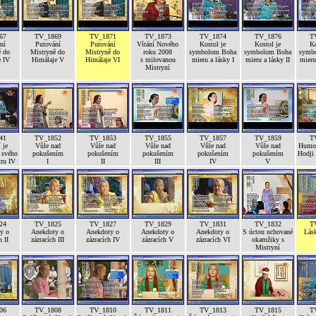
67
TV_1869
TV_1871
TV_1873
TV_1874
TV_1876
T
ní
Putování
Putování
Vítání Nového
Kostol je
Kostol je
Ko
ě do
Mistryně do
Mistryně do
roku 2008
symbolom Boha
symbolom Boha
symb
e IV
Himálaje V
Himálaje VI
s milovanou
mieru a lásky I
mieru a lásky II
mieru 
Mistryní
41
TV_1852
TV_1853
TV_1855
TV_1857
TV_1859
T
 je
Vůle nad
Vůle nad
Vůle nad
Vůle nad
Vůle nad
Humor
 svého
pokušením
pokušením
pokušením
pokušením
pokušením
Hodji
tru IV
I
II
III
IV
V
24
TV_1825
TV_1827
TV_1829
TV_1831
TV_1832
T
y o
Anekdoty o
Anekdoty o
Anekdoty o
Anekdoty o
S úctou uchované
Lás
h II
zázracích III
zázracích IV
zázracích V
zázracích VI
okamžiky s
Mistryní
06
TV_1808
TV_1810
TV_1811
TV_1813
TV_1815
T