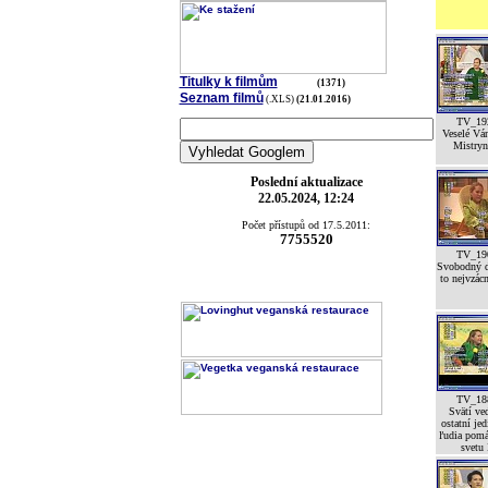
Titulky k filmům
(1371)
Seznam filmů
(.XLS)
(21.01.2016)
TV_19
Veselé Vá
Mistryní
Poslední aktualizace
22.05.2024, 12:24
Počet přístupů od 17.5.2011:
7755520
TV_19
Svobodný d
to nejvzácn
TV_18
Svätí ved
ostatní jed
ľudia pomá
svetu 