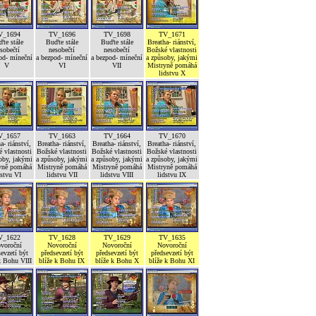
V_1694
TV_1696
TV_1698
TV_1671
te stále
Buďte stále
Buďte stále
Breatha- riánství,
sobečtí
nesobečtí
nesobečtí
Božské vlastnosti
od- míneční
a bezpod- míneční
a bezpod- míneční
a způsoby, jakými
V
VI
VII
Mistryně pomáhá
lidstvu X
V_1657
TV_1663
TV_1664
TV_1670
a- riánství,
Breatha- riánství,
Breatha- riánství,
Breatha- riánství,
 vlastnosti
Božské vlastnosti
Božské vlastnosti
Božské vlastnosti
oby, jakými
a způsoby, jakými
a způsoby, jakými
a způsoby, jakými
yně pomáhá
Mistryně pomáhá
Mistryně pomáhá
Mistryně pomáhá
dstvu VI
lidstvu VII
lidstvu VIII
lidstvu IX
V_1622
TV_1628
TV_1629
TV_1635
voroční
Novoroční
Novoroční
Novoroční
evzetí být
předsevzetí být
předsevzetí být
předsevzetí být
k Bohu VIII
blíže k Bohu IX
blíže k Bohu X
blíže k Bohu XI