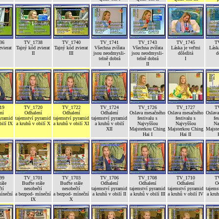
36
TV_1738
TV_1740
TV_1741
TV_1743
TV_1745
T
vierat
Tajný kód zvierat
Tajný kód zvierat
Všechna zvířata
Všechna zvířata
Láska je veľmi
Lásk
II
III
jsou neodmysli-
jsou neodmysli-
dôležitá
d
telně dobrá
telně dobrá
I
I
II
19
TV_1720
TV_1722
TV_1724
TV_1726
TV_1727
T
ní
Odhalení
Odhalení
Odhalení
Oslava mesačného
Oslava mesačného
Oslav
pyramid
tajemství pyramid
tajemství pyramid
tajemství pyramid
festivalu s
festivalu s
fe
bilí IX
a kruhů v obilí X
a kruhů v obilí XI
a kruhů v obilí
Najvyššou
Najvyššou
Na
XII
Majsterkou Ching
Majsterkou Ching
Majst
Hai I
Hai II
99
TV_1701
TV_1703
TV_1706
TV_1708
TV_1710
T
ále
Buďte stále
Buďte stále
Odhalení
Odhalení
Odhalení
O
tí
nesobečtí
nesobečtí
tajemství pyramid
tajemství pyramid
tajemství pyramid
tajems
míneční
a bezpod- míneční
a bezpod- míneční
a kruhů v obilí II
a kruhů v obilí III
a kruhů v obilí IV
a kruh
IX
X