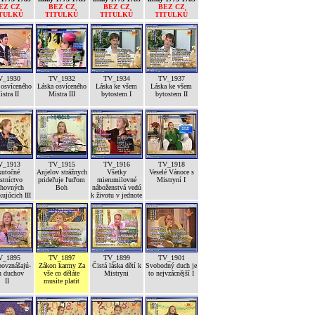
EZ CZ
BEZ CZ
BEZ CZ
BEZ CZ
TULKŮ
TITULKŮ
TITULKŮ
TITULKŮ
V_1930
TV_1932
TV_1934
TV_1937
 osvíceného
Láska osvíceného
Láska ke všem
Láska ke všem
stra II
Mistra III
bytostem I
bytostem II
V_1913
TV_1915
TV_1916
TV_1918
kutočné
Anjelov strážnych
Všetky
Veselé Vánoce s
stníctvo
prideľuje ľuďom
mierumilovné
Mistryní I
hovných
Boh
náboženstvá vedú
kujúcich III
k životu v jednote
V_1895
TV_1897
TV_1899
TV_1901
povznášajú-
Zákon karmy Za
Čistá láska dětí k
Svobodný duch je
h duchov
vše co děláte
Mistryni
to nejvzácnější I
II
musíte platit