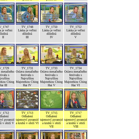
V_1747
TV_1748
TV_1750
TV_1752
a je veľmi
Láska je veľmi
Láska je veľmi
Láska je veľmi
ôležitá
dôležitá
dôležitá
dôležitá
II
III
IV
V
V_1729
TV_1731
TV_1733
TV_1734
a mesačného
Oslava mesačného
Oslava mesačného
Oslava mesačného
stivalu s
festivalu s
festivalu s
festivalu s
jvyššou
Najvyššou
Najvyššou
Najvyššou
erkou Ching
Majsterkou Ching
Majsterkou Ching
Majsterkou Ching
Hai III
Hai IV
Hai V
Hai VI
V_1712
TV_1713
TV_1715
TV_1717
dhalení
Odhalení
Odhalení
Odhalení
tví pyramid
tajemství pyramid
tajemství pyramid
tajemství pyramid
ů v obilí V
a kruhů v obilí VI
a kruhů v obilí
a kruhů v obilí
VII
VIII