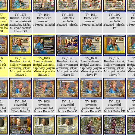
77
TV_1678
TV_1684
TV_1685
TV_1691
TV_1692
T
ánství,
Breatha- riánství,
Buďte stále
Buďte stále
Buďte stále
Buďte stále
Buď
tnosti
Božské vlastnosti
nesobečtí
nesobečtí
nesobečtí
nesobečtí
ne
 jakými
a způsoby, jakými
a bezpod- míneční
a bezpod- míneční
a bezpod- míneční
a bezpod- míneční
a bezp
pomáhá
Mistryně pomáhá
I
II
III
IV
 XI
lidstvu XII
36
TV_1642
TV_1643
TV_1649
TV_1650
TV_1656
T
ční
Breatha- riánství,
Breatha- riánství,
Breatha- riánství,
Breatha- riánství,
Breatha- riánství,
Breath
í být
Božské vlastnosti
Božské vlastnosti
Božské vlastnosti
Božské vlastnosti
Božské vlastnosti
Božské
hu XII
a způsoby, jakými
a způsoby, jakými
a způsoby, jakými
a způsoby, jakými
a způsoby, jakými
a způs
Mistryně pomáhá
Mistryně pomáhá
Mistryně pomáhá
Mistryně pomáhá
Mistryně pomáhá
Mistr
lidstvu I
lidstvu II
lidstvu III
lidstvu IV
lidstvu V
li
01
TV_1607
TV_1608
TV_1614
TV_1615
TV_1621
T
ční
Novoroční
Novoroční
Novoroční
Novoroční
Novoroční
No
í být
předsevzetí být
předsevzetí být
předsevzetí být
předsevzetí být
předsevzetí být
předs
hu II
blíže k Bohu III
blíže k Bohu IV
blíže k Bohu V
blíže k Bohu VI
blíže k Bohu VII
blíže 