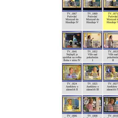
TV_1867
TV_1869
TV_1871
Putování
Putování
Putování
Mistryně do
Mistryně do
Mistryně 
Himálaje IV
Himálaje V
Himálaje 
TV_1841
TV_1852
TV_1853
Nejlepší je
Vůle nad
Vůle nad
spoléhat na svého
pokušením
pokušení
Boha v nitru IV
I
II
TV_1824
TV_1825
TV_1827
Anekdoty o
Anekdoty o
Anekdoty 
zázracích II
zázracích III
zázracích 
TV_1806
TV_1808
TV_1810