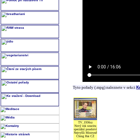
Tyto pořady (.mpg) naleznete v sekci
K
TV_1936cz
Nový rok soucitu
speciální poselství
Nejvyšši Mistryně
Ching Hai CZ