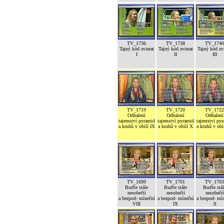
TV_1736
TV_1738
TV_1740
Tajný kód zvierat
Tajný kód zvierat
Tajný kód zvi
I
II
III
TV_1719
TV_1720
TV_1722
Odhalení
Odhalení
Odhalení
tajemství pyramid
tajemství pyramid
tajemství py
a kruhů v obilí IX
a kruhů v obilí X
a kruhů v obi
TV_1699
TV_1701
TV_1703
Buďte stále
Buďte stále
Buďte stál
nesobečtí
nesobečtí
nesobečtí
a bezpod- míneční
a bezpod- míneční
a bezpod- mí
VIII
IX
X