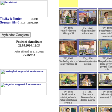
Titulky k filmům
(1371)
Seznam filmů
(.XLS)
(21.01.2016)
TV_1920
TV_1922
TV_1923
Veselé Vánoce s
Vítanie nového
Soustřeďte s
Mistryní II
roku mieru
svou vnitř
moudrost
Poslední aktualizace
22.05.2024, 12:24
Počet přístupů od 17.5.2011:
7756953
TV_1902
TV_1904
TV_1906
Svobodný duch je
Věnováno dobrým
Bezpod- mien
to nejvzácnější II
účelům
láska je ve
povzná- šaj
sila
TV_1885
TV_1887
TV_1888
Svätí vedci a
Pracovať s
Jednoduchý
ostatní jedineční
láskavosťou a
vznešený ži
ľudia pomáhajúci
dôstoj- nosťou
svetu II