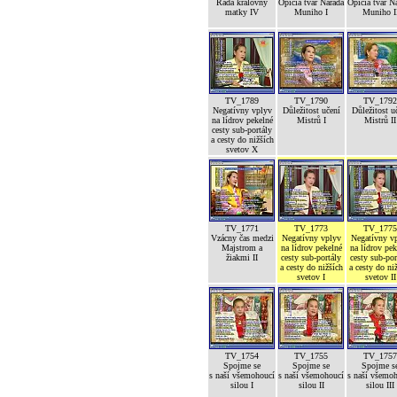
Rada královny
Opičia tvár Narada
Opičia tvár N
matky IV
Muniho I
Muniho I
TV_1789
TV_1790
TV_1792
Negatívny vplyv
Důležitost učení
Důležitost u
na lídrov pekelné
Mistrů I
Mistrů II
cesty sub-portály
a cesty do nižších
svetov X
TV_1771
TV_1773
TV_1775
Vzácny čas medzi
Negatívny vplyv
Negatívny v
Majstrom a
na lídrov pekelné
na lídrov pek
žiakmi II
cesty sub-portály
cesty sub-por
a cesty do nižších
a cesty do ni
svetov I
svetov II
TV_1754
TV_1755
TV_1757
Spojme se
Spojme se
Spojme s
s naší všemohoucí
s naší všemohoucí
s naší všemo
silou I
silou II
silou III