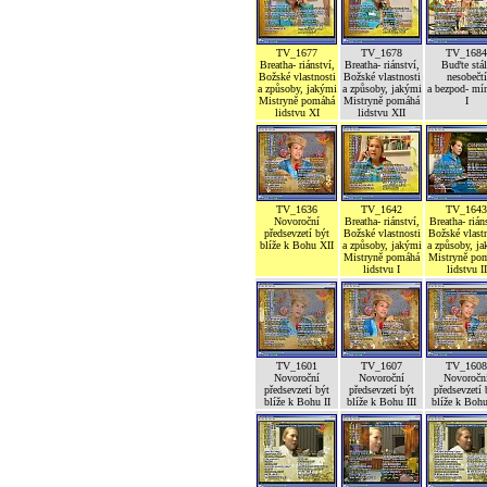
TV_1677
TV_1678
TV_1684
Breatha- riánství,
Breatha- riánství,
Buďte stál
Božské vlastnosti
Božské vlastnosti
nesobečtí
a způsoby, jakými
a způsoby, jakými
a bezpod- mí
Mistryně pomáhá
Mistryně pomáhá
I
lidstvu XI
lidstvu XII
TV_1636
TV_1642
TV_1643
Novoroční
Breatha- riánství,
Breatha- rián
předsevzetí být
Božské vlastnosti
Božské vlastn
blíže k Bohu XII
a způsoby, jakými
a způsoby, j
Mistryně pomáhá
Mistryně po
lidstvu I
lidstvu II
TV_1601
TV_1607
TV_1608
Novoroční
Novoroční
Novoročn
předsevzetí být
předsevzetí být
předsevzetí 
blíže k Bohu II
blíže k Bohu III
blíže k Boh