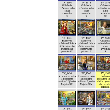
TV_1566
TV_1572
TV_1573
Odhalenia
Odhalenia
Odhaleni
veľkoduš- ného
veľkoduš- ného
veľkoduš- n
slnka
slnka
slnka
a vesmíru
a vesmíru
a vesmír
IX
X
XI
TV_1531
TV_1537
TV_1538
Duchovne
Duchovne
Odhaleni
požehnané línie a
požehnané línie a
veľkoduš- n
ďalšie tajomstvá
ďalšie tajomstvá
slnka
duchovného
duchovného
a vesmír
pokroku IX
pokroku X
I
TV_1496
TV_1502
TV_1503
Výnimočná láska
Výnimočná láska
Duchovn
a nesmierna
a nesmierna
požehnané lín
múdrosť žijúceho
múdrosť žijúceho
ďalšie tajom
Majstra XIII
Majstra XIV
duchovné
pokroku 
TV_1461
TV_1467
TV_1468