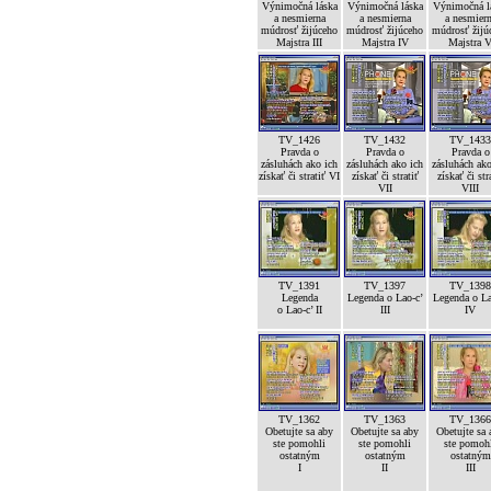
Výnimočná láska
Výnimočná láska
Výnimočná l
a nesmierna
a nesmierna
a nesmier
múdrosť žijúceho
múdrosť žijúceho
múdrosť žijú
Majstra III
Majstra IV
Majstra 
TV_1426
TV_1432
TV_1433
Pravda o
Pravda o
Pravda o
zásluhách ako ich
zásluhách ako ich
zásluhách ako
získať či stratiť VI
získať či stratiť
získať či str
VII
VIII
TV_1391
TV_1397
TV_1398
Legenda
Legenda o Lao-c’
Legenda o La
o Lao-c’ II
III
IV
TV_1362
TV_1363
TV_1366
Obetujte sa aby
Obetujte sa aby
Obetujte sa 
ste pomohli
ste pomohli
ste pomoh
ostatným
ostatným
ostatným
I
II
III