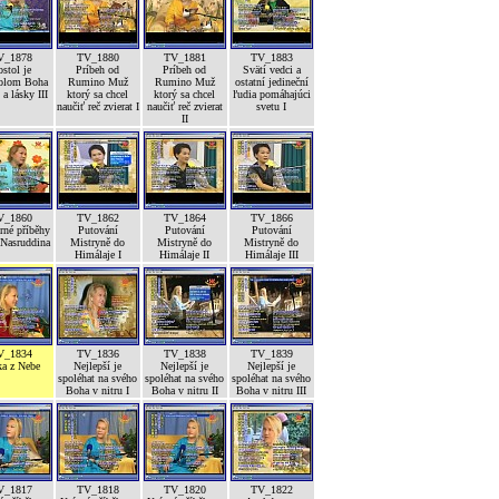
V_1878
TV_1880
TV_1881
TV_1883
stol je
Príbeh od
Príbeh od
Svätí vedci a
olom Boha
Rumino Muž
Rumino Muž
ostatní jedineční
a lásky III
ktorý sa chcel
ktorý sa chcel
ľudia pomáhajúci
naučiť reč zvierat I
naučiť reč zvierat
svetu I
II
V_1860
TV_1862
TV_1864
TV_1866
né příběhy
Putování
Putování
Putování
 Nasruddina
Mistryně do
Mistryně do
Mistryně do
Himálaje I
Himálaje II
Himálaje III
V_1834
TV_1836
TV_1838
TV_1839
ka z Nebe
Nejlepší je
Nejlepší je
Nejlepší je
spoléhat na svého
spoléhat na svého
spoléhat na svého
Boha v nitru I
Boha v nitru II
Boha v nitru III
V_1817
TV_1818
TV_1820
TV_1822