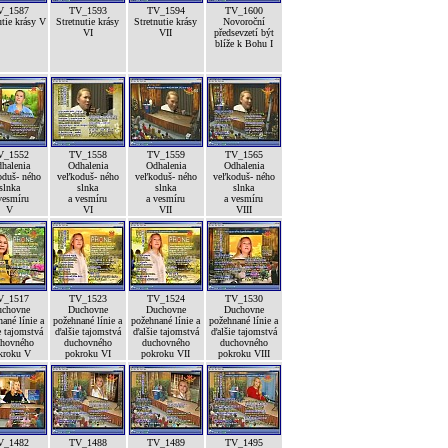
V_1587
TV_1593
TV_1594
TV_1600
utie krásy V
Stretnutie krásy
Stretnutie krásy
Novoroční
VI
VII
předsevzetí být
blíže k Bohu I
V_1552
TV_1558
TV_1559
TV_1565
halenia
Odhalenia
Odhalenia
Odhalenia
oduš- ného
veľkoduš- ného
veľkoduš- ného
veľkoduš- ného
slnka
slnka
slnka
slnka
vesmíru
a vesmíru
a vesmíru
a vesmíru
V
VI
VII
VIII
V_1517
TV_1523
TV_1524
TV_1530
chovne
Duchovne
Duchovne
Duchovne
ané línie a
požehnané línie a
požehnané línie a
požehnané línie a
e tajomstvá
ďalšie tajomstvá
ďalšie tajomstvá
ďalšie tajomstvá
hovného
duchovného
duchovného
duchovného
kroku V
pokroku VI
pokroku VII
pokroku VIII
V_1482
TV_1488
TV_1489
TV_1495