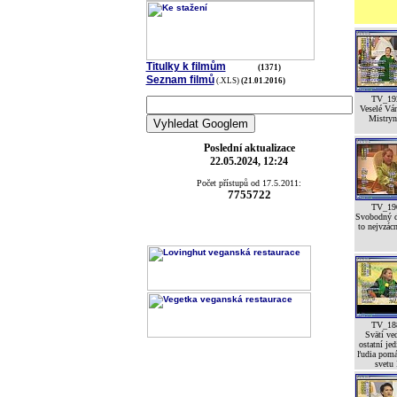
Titulky k filmům
(1371)
Seznam filmů
(.XLS)
(21.01.2016)
TV_19
Veselé Vá
Mistryní
Poslední aktualizace
22.05.2024, 12:24
Počet přístupů od 17.5.2011:
7755722
TV_19
Svobodný d
to nejvzácn
TV_18
Svätí ved
ostatní jed
ľudia pomá
svetu 