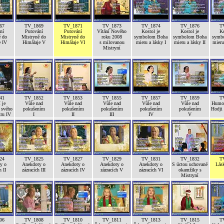
67
TV_1869
TV_1871
TV_1873
TV_1874
TV_1876
T
ní
Putování
Putování
Vítání Nového
Kostol je
Kostol je
Ko
ě do
Mistryně do
Mistryně do
roku 2008
symbolom Boha
symbolom Boha
symb
e IV
Himálaje V
Himálaje VI
s milovanou
mieru a lásky I
mieru a lásky II
mieru 
Mistryní
41
TV_1852
TV_1853
TV_1855
TV_1857
TV_1859
T
 je
Vůle nad
Vůle nad
Vůle nad
Vůle nad
Vůle nad
Humor
 svého
pokušením
pokušením
pokušením
pokušením
pokušením
Hodji
tru IV
I
II
III
IV
V
24
TV_1825
TV_1827
TV_1829
TV_1831
TV_1832
T
y o
Anekdoty o
Anekdoty o
Anekdoty o
Anekdoty o
S úctou uchované
Lás
h II
zázracích III
zázracích IV
zázracích V
zázracích VI
okamžiky s
Mistryní
06
TV_1808
TV_1810
TV_1811
TV_1813
TV_1815
T