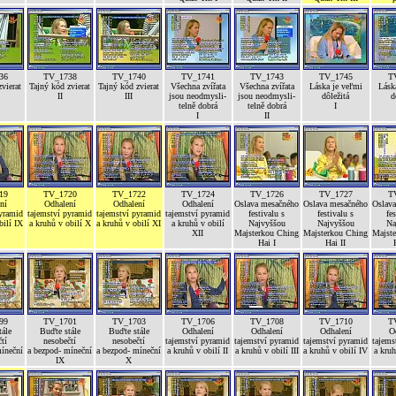
36
TV_1738
TV_1740
TV_1741
TV_1743
TV_1745
T
vierat
Tajný kód zvierat
Tajný kód zvierat
Všechna zvířata
Všechna zvířata
Láska je veľmi
Lásk
II
III
jsou neodmysli-
jsou neodmysli-
dôležitá
d
telně dobrá
telně dobrá
I
I
II
19
TV_1720
TV_1722
TV_1724
TV_1726
TV_1727
T
ní
Odhalení
Odhalení
Odhalení
Oslava mesačného
Oslava mesačného
Oslav
pyramid
tajemství pyramid
tajemství pyramid
tajemství pyramid
festivalu s
festivalu s
fe
bilí IX
a kruhů v obilí X
a kruhů v obilí XI
a kruhů v obilí
Najvyššou
Najvyššou
Na
XII
Majsterkou Ching
Majsterkou Ching
Majst
Hai I
Hai II
99
TV_1701
TV_1703
TV_1706
TV_1708
TV_1710
T
ále
Buďte stále
Buďte stále
Odhalení
Odhalení
Odhalení
O
tí
nesobečtí
nesobečtí
tajemství pyramid
tajemství pyramid
tajemství pyramid
tajems
míneční
a bezpod- míneční
a bezpod- míneční
a kruhů v obilí II
a kruhů v obilí III
a kruhů v obilí IV
a kruh
IX
X