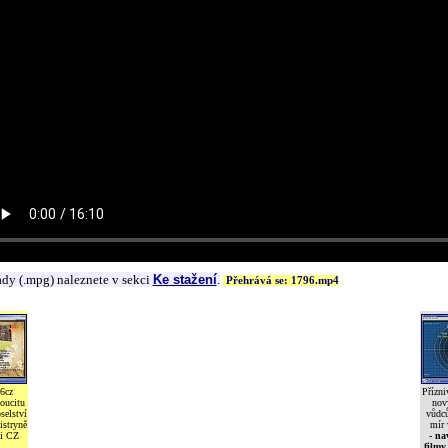
ady (.mpg) naleznete v sekci
Ke stažení
.
Přehrává se: 1796.mp4
6cz
Přízni
oucitu
nov
selství
vůdců
istryně
mír 
i CZ
- na
filmy