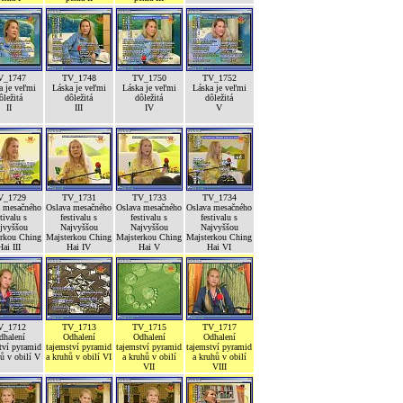
V_1747
TV_1748
TV_1750
TV_1752
a je veľmi
Láska je veľmi
Láska je veľmi
Láska je veľmi
ôležitá
dôležitá
dôležitá
dôležitá
II
III
IV
V
V_1729
TV_1731
TV_1733
TV_1734
a mesačného
Oslava mesačného
Oslava mesačného
Oslava mesačného
stivalu s
festivalu s
festivalu s
festivalu s
jvyššou
Najvyššou
Najvyššou
Najvyššou
erkou Ching
Majsterkou Ching
Majsterkou Ching
Majsterkou Ching
Hai III
Hai IV
Hai V
Hai VI
V_1712
TV_1713
TV_1715
TV_1717
dhalení
Odhalení
Odhalení
Odhalení
tví pyramid
tajemství pyramid
tajemství pyramid
tajemství pyramid
ů v obilí V
a kruhů v obilí VI
a kruhů v obilí
a kruhů v obilí
VII
VIII