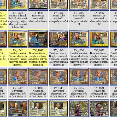
77
TV_1678
TV_1684
TV_1685
TV_1691
TV_1692
T
ánství,
Breatha- riánství,
Buďte stále
Buďte stále
Buďte stále
Buďte stále
Buď
tnosti
Božské vlastnosti
nesobečtí
nesobečtí
nesobečtí
nesobečtí
ne
 jakými
a způsoby, jakými
a bezpod- míneční
a bezpod- míneční
a bezpod- míneční
a bezpod- míneční
a bezp
pomáhá
Mistryně pomáhá
I
II
III
IV
 XI
lidstvu XII
36
TV_1642
TV_1643
TV_1649
TV_1650
TV_1656
T
ční
Breatha- riánství,
Breatha- riánství,
Breatha- riánství,
Breatha- riánství,
Breatha- riánství,
Breath
í být
Božské vlastnosti
Božské vlastnosti
Božské vlastnosti
Božské vlastnosti
Božské vlastnosti
Božské
hu XII
a způsoby, jakými
a způsoby, jakými
a způsoby, jakými
a způsoby, jakými
a způsoby, jakými
a způs
Mistryně pomáhá
Mistryně pomáhá
Mistryně pomáhá
Mistryně pomáhá
Mistryně pomáhá
Mistr
lidstvu I
lidstvu II
lidstvu III
lidstvu IV
lidstvu V
li
01
TV_1607
TV_1608
TV_1614
TV_1615
TV_1621
T
ční
Novoroční
Novoroční
Novoroční
Novoroční
Novoroční
No
í být
předsevzetí být
předsevzetí být
předsevzetí být
předsevzetí být
předsevzetí být
předs
hu II
blíže k Bohu III
blíže k Bohu IV
blíže k Bohu V
blíže k Bohu VI
blíže k Bohu VII
blíže 