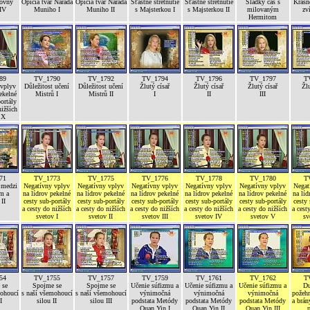
lovny
Opičia tvár Narada
Opičia tvár Narada
Šťastné stretnutie
Šťastné stretnutie
Sladký čas s
Krásn
IV
Muniho I
Muniho II
s Majsterkou I
s Majsterkou II
milovaným
zv
Hermitom
89
TV_1790
TV_1792
TV_1794
TV_1796
TV_1797
T
 vplyv
Důležitost učení
Důležitost učení
Žlutý císař
Žlutý císař
Žlutý císař
Žlu
ekelné
Mistrů I
Mistrů II
I
II
III
ortály
nižších
 X
71
TV_1773
TV_1775
TV_1776
TV_1778
TV_1780
T
 medzi
Negatívny vplyv
Negatívny vplyv
Negatívny vplyv
Negatívny vplyv
Negatívny vplyv
Negat
m a
na lídrov pekelné
na lídrov pekelné
na lídrov pekelné
na lídrov pekelné
na lídrov pekelné
na líd
II
cesty sub-portály
cesty sub-portály
cesty sub-portály
cesty sub-portály
cesty sub-portály
cesty 
a cesty do nižších
a cesty do nižších
a cesty do nižších
a cesty do nižších
a cesty do nižších
a cest
svetov I
svetov II
svetov III
svetov IV
svetov V
sv
54
TV_1755
TV_1757
TV_1759
TV_1761
TV_1762
T
 se
Spojme se
Spojme se
Učenie súfizmu a
Učenie súfizmu a
Učenie súfizmu a
Du
mohoucí
s naší všemohoucí
s naší všemohoucí
výnimočná
výnimočná
výnimočná
požehn
I
silou II
silou III
podstata Metódy
podstata Metódy
podstata Metódy
a brán
Quan Yin I
Quan Yin II
Quan Yin III
p