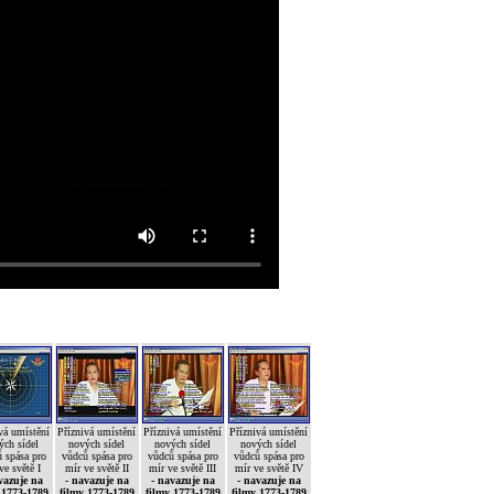
vá umístění
Příznivá umístění
Příznivá umístění
Příznivá umístění
ých sídel
nových sídel
nových sídel
nových sídel
 spása pro
vůdců spása pro
vůdců spása pro
vůdců spása pro
ve světě I
mír ve světě II
mír ve světě III
mír ve světě IV
vazuje na
- navazuje na
- navazuje na
- navazuje na
 1773-1789
filmy 1773-1789
filmy 1773-1789
filmy 1773-1789