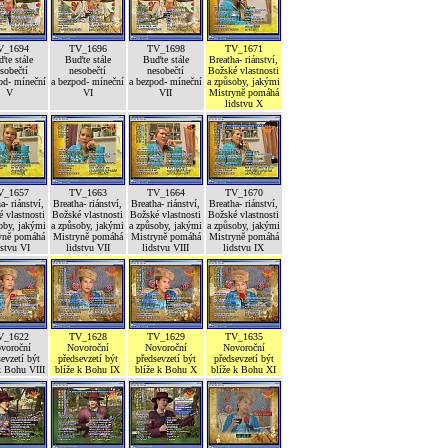
V_1694
TV_1696
TV_1698
TV_1671
te stále
Buďte stále
Buďte stále
Breatha- riánství,
sobečtí
nesobečtí
nesobečtí
Božské vlastnosti
od- míneční
a bezpod- míneční
a bezpod- míneční
a způsoby, jakými
V
VI
VII
Mistryně pomáhá
lidstvu X
V_1657
TV_1663
TV_1664
TV_1670
a- riánství,
Breatha- riánství,
Breatha- riánství,
Breatha- riánství,
 vlastnosti
Božské vlastnosti
Božské vlastnosti
Božské vlastnosti
oby, jakými
a způsoby, jakými
a způsoby, jakými
a způsoby, jakými
yně pomáhá
Mistryně pomáhá
Mistryně pomáhá
Mistryně pomáhá
dstvu VI
lidstvu VII
lidstvu VIII
lidstvu IX
V_1622
TV_1628
TV_1629
TV_1635
voroční
Novoroční
Novoroční
Novoroční
evzetí být
předsevzetí být
předsevzetí být
předsevzetí být
k Bohu VIII
blíže k Bohu IX
blíže k Bohu X
blíže k Bohu XI