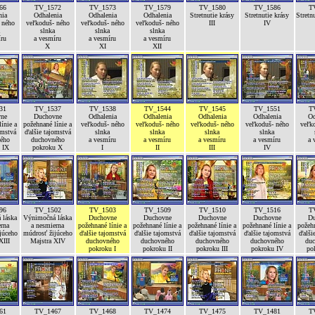
66
TV_1572
TV_1573
TV_1579
TV_1580
TV_1586
T
nia
Odhalenia
Odhalenia
Odhalenia
Stretnutie krásy
Stretnutie krásy
Stretn
 ného
veľkoduš- ného
veľkoduš- ného
veľkoduš- ného
III
IV
slnka
slnka
slnka
íru
a vesmíru
a vesmíru
a vesmíru
X
XI
XII
31
TV_1537
TV_1538
TV_1544
TV_1545
TV_1551
T
ne
Duchovne
Odhalenia
Odhalenia
Odhalenia
Odhalenia
Od
ínie a
požehnané línie a
veľkoduš- ného
veľkoduš- ného
veľkoduš- ného
veľkoduš- ného
veľk
omstvá
ďalšie tajomstvá
slnka
slnka
slnka
slnka
ého
duchovného
a vesmíru
a vesmíru
a vesmíru
a vesmíru
a 
 IX
pokroku X
I
II
III
IV
96
TV_1502
TV_1503
TV_1509
TV_1510
TV_1516
T
 láska
Výnimočná láska
Duchovne
Duchovne
Duchovne
Duchovne
Du
erna
a nesmierna
požehnané línie a
požehnané línie a
požehnané línie a
požehnané línie a
požehn
júceho
múdrosť žijúceho
ďalšie tajomstvá
ďalšie tajomstvá
ďalšie tajomstvá
ďalšie tajomstvá
ďalši
XIII
Majstra XIV
duchovného
duchovného
duchovného
duchovného
duc
pokroku I
pokroku II
pokroku III
pokroku IV
po
61
TV_1467
TV_1468
TV_1474
TV_1475
TV_1481
T