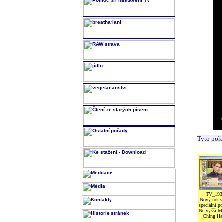
Tyto poř
TV_193
Nový rok s
speciální po
Nejvyšši M
Ching Ha