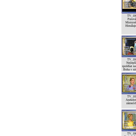
TV_18
Putová
Mistryn
Himálaj
TV_18
Nejlepší
spoléhat na
Boha v ni
TV_18
Anekdot
zázracíc
TV_18