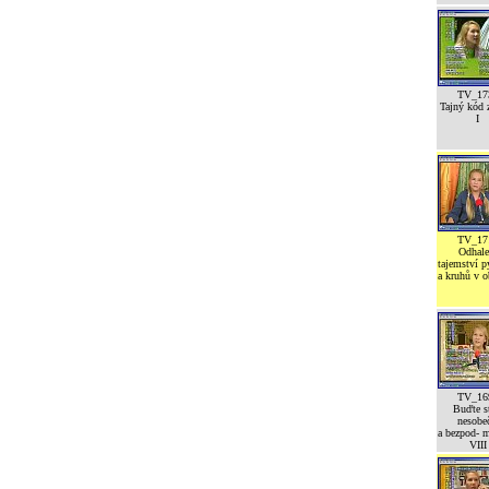
TV_17
Tajný kód z
I
TV_17
Odhale
tajemství 
a kruhů v o
TV_16
Buďte st
nesobeč
a bezpod- 
VIII