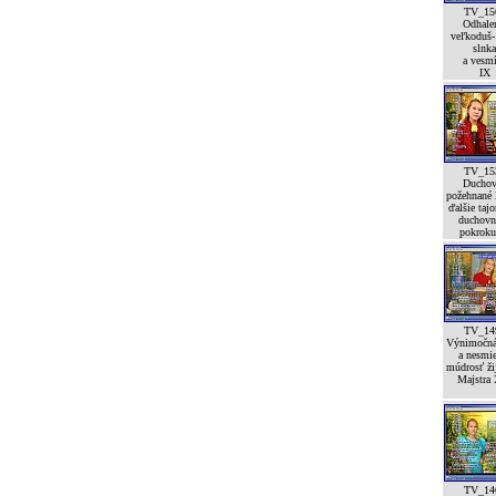
TV_15
Odhale
veľkoduš-
slnka
a vesm
IX
TV_15
Duchov
požehnané l
ďalšie taj
duchovn
pokroku
TV_14
Výnimočná
a nesmi
múdrosť ži
Majstra 
TV_14