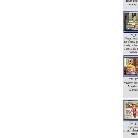
Rada krá
matky 
TV_17
Negatívny
na lídrov p
cesty sub-p
a cesty do 
svetov
TV_17
Vzácny čas
Majstro
žiakmi 
TV_17
Spojme
s naší vše
silou 