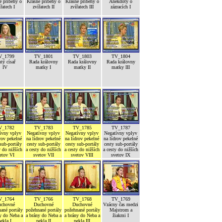
é příběhy o
Krásné příběhy o
Krásné příběhy o
Anekdoty o
ířatech I
zvířatech II
zvířatech III
zázracích I
V_1799
TV_1801
TV_1803
TV_1804
tý císař
Rada královny
Rada královny
Rada královny
IV
matky I
matky II
matky III
V_1782
TV_1783
TV_1785
TV_1787
ívny vplyv
Negatívny vplyv
Negatívny vplyv
Negatívny vplyv
rov pekelné
na lídrov pekelné
na lídrov pekelné
na lídrov pekelné
sub-portály
cesty sub-portály
cesty sub-portály
cesty sub-portály
y do nižších
a cesty do nižších
a cesty do nižších
a cesty do nižších
etov VI
svetov VII
svetov VIII
svetov IX
V_1764
TV_1766
TV_1768
TV_1769
chovné
Duchovné
Duchovné
Vzácny čas medzi
ané portály
požehnané portály
požehnané portály
Majstrom a
y do Neba a
a brány do Neba a
a brány do Neba a
žiakmi I
ekla I
pekla II
pekla III