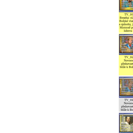
TV_16
Breatha- ri
Božské vlas
a způsoby,
Mistryně 
lidstvu
TV_16
Novoro
předsevzet
blíže k Bo
TV_16
Novoro
předsevzet
blíže k Bo