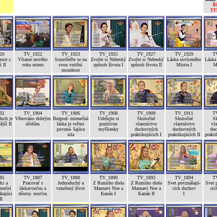
B
TI
20
TV_1922
TV_1923
TV_1925
TV_1927
TV_1929
T
noce s
Vítanie nového
Soustřeďte se na
Zvolte si Nebeský
Zvolte si Nebeský
Láska osvíceného
Láska
 II
roku mieru
svou vnitřní
způsob života I
způsob života II
Mistra I
Mi
moudrost
02
TV_1904
TV_1906
TV_1908
TV_1909
TV_1911
T
uch je
Věnováno dobrým
Bezpod- mienečná
Udržujte si
Skutočné
Skutočné
S
ější II
účelům
láska je veľmi
pozitívne
vlastníctvo
vlastníctvo
vla
povzná- šajúca
myšlienky
duchovných
duchovných
duc
sila
praktikujúcich I
praktikujúcich II
prakti
85
TV_1887
TV_1888
TV_1890
TV_1892
TV_1894
T
ci a
Pracovať s
Jednoduchý a
Z Rumiho diela
Z Rumiho diela
Svet povznášajú-
Svet 
ineční
láskavosťou a
vznešený život
Masnavi Noe a
Masnavi Noe a
cich duchov
cic
hajúci
dôstoj- nosťou
Kanán I
Kanán II
I
II