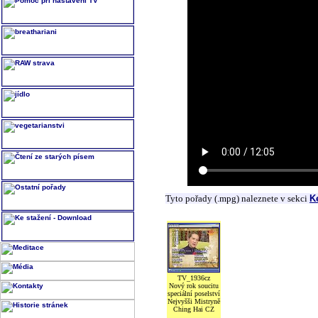
Tyto pořady (.mpg) naleznete v sekci
K
TV_1936cz
Nový rok soucitu
speciální poselství
Nejvyšši Mistryně
Ching Hai CZ