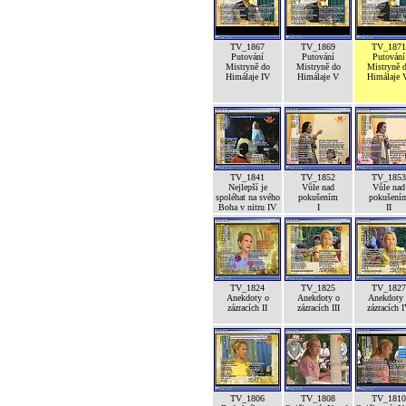
TV_1867
TV_1869
TV_1871
Putování
Putování
Putování
Mistryně do
Mistryně do
Mistryně 
Himálaje IV
Himálaje V
Himálaje 
TV_1841
TV_1852
TV_1853
Nejlepší je
Vůle nad
Vůle nad
spoléhat na svého
pokušením
pokušení
Boha v nitru IV
I
II
TV_1824
TV_1825
TV_1827
Anekdoty o
Anekdoty o
Anekdoty 
zázracích II
zázracích III
zázracích 
TV_1806
TV_1808
TV_1810