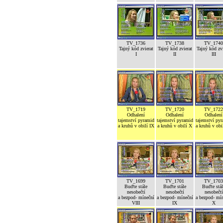
TV_1736
TV_1738
TV_1740
Tajný kód zvierat
Tajný kód zvierat
Tajný kód zvi
I
II
III
TV_1719
TV_1720
TV_1722
Odhalení
Odhalení
Odhalení
tajemství pyramid
tajemství pyramid
tajemství py
a kruhů v obilí IX
a kruhů v obilí X
a kruhů v obi
TV_1699
TV_1701
TV_1703
Buďte stále
Buďte stále
Buďte stál
nesobečtí
nesobečtí
nesobečtí
a bezpod- míneční
a bezpod- míneční
a bezpod- mí
VIII
IX
X