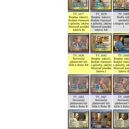
TV_1677
TV_1678
TV_1684
Breatha- riánství,
Breatha- riánství,
Buďte stál
Božské vlastnosti
Božské vlastnosti
nesobečtí
a způsoby, jakými
a způsoby, jakými
a bezpod- mí
Mistryně pomáhá
Mistryně pomáhá
I
lidstvu XI
lidstvu XII
TV_1636
TV_1642
TV_1643
Novoroční
Breatha- riánství,
Breatha- rián
předsevzetí být
Božské vlastnosti
Božské vlastn
blíže k Bohu XII
a způsoby, jakými
a způsoby, j
Mistryně pomáhá
Mistryně po
lidstvu I
lidstvu II
TV_1601
TV_1607
TV_1608
Novoroční
Novoroční
Novoročn
předsevzetí být
předsevzetí být
předsevzetí 
blíže k Bohu II
blíže k Bohu III
blíže k Boh