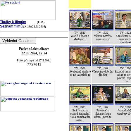
Titulky k filmům
(1371)
Seznam filmů
(.XLS)
(21.01.2016)
TV_1920
TV_1922
TV_1923
Veselé Vánoce s
Vítanie nového
Soustřeďte s
Mistryní II
roku mieru
svou vnitř
moudrost
Poslední aktualizace
22.05.2024, 12:24
Počet přístupů od 17.5.2011:
7757011
TV_1902
TV_1904
TV_1906
Svobodný duch je
Věnováno dobrým
Bezpod- mien
to nejvzácnější II
účelům
láska je ve
povzná- šaj
sila
TV_1885
TV_1887
TV_1888
Svätí vedci a
Pracovať s
Jednoduchý
ostatní jedineční
láskavosťou a
vznešený ži
ľudia pomáhajúci
dôstoj- nosťou
svetu II