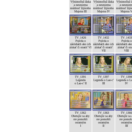
Výnimočná láska
Výnimočná láska
Výnimočná l
a nesmierna
a nesmierna
a nesmier
múdrosť žijúceho
múdrosť žijúceho
múdrosť žijú
Majstra III
Majstra IV
Majstra 
TV_1426
TV_1432
TV_1433
Pravda o
Pravda o
Pravda o
zásluhách ako ich
zásluhách ako ich
zásluhách ako
získať či stratiť VI
získať či stratiť
získať či str
VII
VIII
TV_1391
TV_1397
TV_1398
Legenda
Legenda o Lao-c’
Legenda o La
o Lao-c’ II
III
IV
TV_1362
TV_1363
TV_1366
Obetujte sa aby
Obetujte sa aby
Obetujte sa 
ste pomohli
ste pomohli
ste pomoh
ostatným
ostatným
ostatným
I
II
III