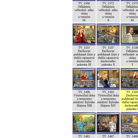
TV_1566
TV_1572
TV_1573
Odhalenia
Odhalenia
Odhaleni
veľkoduš- ného
veľkoduš- ného
veľkoduš- n
slnka
slnka
slnka
a vesmíru
a vesmíru
a vesmír
IX
X
XI
TV_1531
TV_1537
TV_1538
Duchovne
Duchovne
Odhaleni
požehnané línie a
požehnané línie a
veľkoduš- n
ďalšie tajomstvá
ďalšie tajomstvá
slnka
duchovného
duchovného
a vesmír
pokroku IX
pokroku X
I
TV_1496
TV_1502
TV_1503
Výnimočná láska
Výnimočná láska
Duchovn
a nesmierna
a nesmierna
požehnané lín
múdrosť žijúceho
múdrosť žijúceho
ďalšie tajom
Majstra XIII
Majstra XIV
duchovné
pokroku 
TV_1461
TV_1467
TV_1468