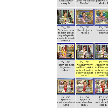
Rada královny
Opičia tvár Narada
Opičia tvár N
matky IV
Muniho I
Muniho I
TV_1789
TV_1790
TV_1792
Negatívny vplyv
Důležitost učení
Důležitost u
na lídrov pekelné
Mistrů I
Mistrů II
cesty sub-portály
a cesty do nižších
svetov X
TV_1771
TV_1773
TV_1775
Vzácny čas medzi
Negatívny vplyv
Negatívny v
Majstrom a
na lídrov pekelné
na lídrov pek
žiakmi II
cesty sub-portály
cesty sub-por
a cesty do nižších
a cesty do ni
svetov I
svetov II
TV_1754
TV_1755
TV_1757
Spojme se
Spojme se
Spojme s
s naší všemohoucí
s naší všemohoucí
s naší všemo
silou I
silou II
silou III