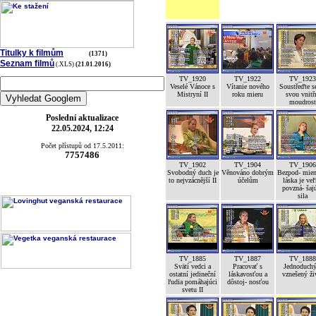
Titulky k filmům
(1371)
Seznam filmů
(.XLS)
(21.01.2016)
TV_1920
TV_1922
TV_1923
Veselé Vánoce s
Vítanie nového
Soustřeďte s
Mistryní II
roku mieru
svou vnitř
moudrost
Poslední aktualizace
22.05.2024, 12:24
Počet přístupů od 17.5.2011:
7757486
TV_1902
TV_1904
TV_1906
Svobodný duch je
Věnováno dobrým
Bezpod- mien
to nejvzácnější II
účelům
láska je ve
povzná- šaj
sila
TV_1885
TV_1887
TV_1888
Svätí vedci a
Pracovať s
Jednoduchý
ostatní jedineční
láskavosťou a
vznešený ži
ľudia pomáhajúci
dôstoj- nosťou
svetu II