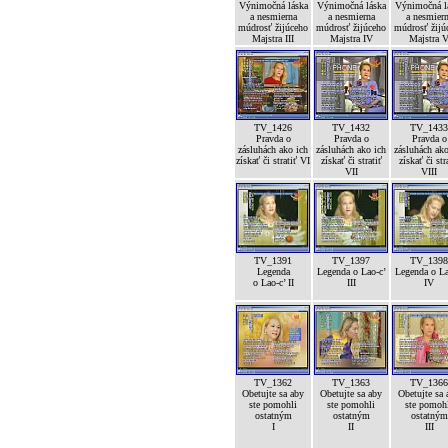
Výnimočná láska
Výnimočná láska
Výnimočná l
a nesmierna
a nesmierna
a nesmier
múdrosť žijúceho
múdrosť žijúceho
múdrosť žijú
Majstra III
Majstra IV
Majstra 
TV_1426
TV_1432
TV_1433
Pravda o
Pravda o
Pravda o
zásluhách ako ich
zásluhách ako ich
zásluhách ako
získať či stratiť VI
získať či stratiť
získať či str
VII
VIII
TV_1391
TV_1397
TV_1398
Legenda
Legenda o Lao-c’
Legenda o La
o Lao-c’ II
III
IV
TV_1362
TV_1363
TV_1366
Obetujte sa aby
Obetujte sa aby
Obetujte sa 
ste pomohli
ste pomohli
ste pomoh
ostatným
ostatným
ostatným
I
II
III