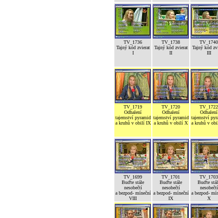
TV_1736
TV_1738
TV_1740
Tajný kód zvierat
Tajný kód zvierat
Tajný kód zvi
I
II
III
TV_1719
TV_1720
TV_1722
Odhalení
Odhalení
Odhalení
tajemství pyramid
tajemství pyramid
tajemství py
a kruhů v obilí IX
a kruhů v obilí X
a kruhů v obi
TV_1699
TV_1701
TV_1703
Buďte stále
Buďte stále
Buďte stál
nesobečtí
nesobečtí
nesobečtí
a bezpod- míneční
a bezpod- míneční
a bezpod- mí
VIII
IX
X