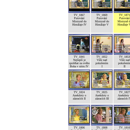
TV_1867
TV_1869
TV_1871
Putování
Putování
Putování
Mistryně do
Mistryně do
Mistryně 
Himálaje IV
Himálaje V
Himálaje 
TV_1841
TV_1852
TV_1853
Nejlepší je
Vůle nad
Vůle nad
spoléhat na svého
pokušením
pokušení
Boha v nitru IV
I
II
TV_1824
TV_1825
TV_1827
Anekdoty o
Anekdoty o
Anekdoty 
zázracích II
zázracích III
zázracích 
TV_1806
TV_1808
TV_1810