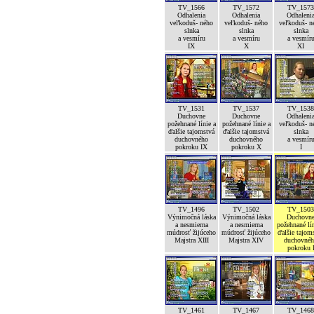
TV_1566
TV_1572
TV_1573
Odhalenia
Odhalenia
Odhaleni
veľkoduš- ného
veľkoduš- ného
veľkoduš- n
slnka
slnka
slnka
a vesmíru
a vesmíru
a vesmír
IX
X
XI
TV_1531
TV_1537
TV_1538
Duchovne
Duchovne
Odhaleni
požehnané línie a
požehnané línie a
veľkoduš- n
ďalšie tajomstvá
ďalšie tajomstvá
slnka
duchovného
duchovného
a vesmír
pokroku IX
pokroku X
I
TV_1496
TV_1502
TV_1503
Výnimočná láska
Výnimočná láska
Duchovn
a nesmierna
a nesmierna
požehnané lín
múdrosť žijúceho
múdrosť žijúceho
ďalšie tajom
Majstra XIII
Majstra XIV
duchovné
pokroku 
TV_1461
TV_1467
TV_1468