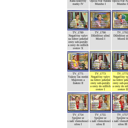
Rada královny
Opičia tvár Narada
Opičia tvár N
matky IV
Muniho I
Muniho I
TV_1789
TV_1790
TV_1792
Negatívny vplyv
Důležitost učení
Důležitost u
na lídrov pekelné
Mistrů I
Mistrů II
cesty sub-portály
a cesty do nižších
svetov X
TV_1771
TV_1773
TV_1775
Vzácny čas medzi
Negatívny vplyv
Negatívny v
Majstrom a
na lídrov pekelné
na lídrov pek
žiakmi II
cesty sub-portály
cesty sub-por
a cesty do nižších
a cesty do ni
svetov I
svetov II
TV_1754
TV_1755
TV_1757
Spojme se
Spojme se
Spojme s
s naší všemohoucí
s naší všemohoucí
s naší všemo
silou I
silou II
silou III