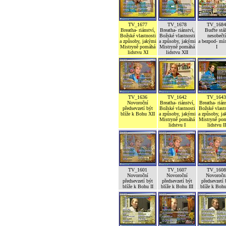
TV_1677
TV_1678
TV_1684
Breatha- riánství,
Breatha- riánství,
Buďte stál
Božské vlastnosti
Božské vlastnosti
nesobečtí
a způsoby, jakými
a způsoby, jakými
a bezpod- mí
Mistryně pomáhá
Mistryně pomáhá
I
lidstvu XI
lidstvu XII
TV_1636
TV_1642
TV_1643
Novoroční
Breatha- riánství,
Breatha- rián
předsevzetí být
Božské vlastnosti
Božské vlastn
blíže k Bohu XII
a způsoby, jakými
a způsoby, j
Mistryně pomáhá
Mistryně po
lidstvu I
lidstvu II
TV_1601
TV_1607
TV_1608
Novoroční
Novoroční
Novoročn
předsevzetí být
předsevzetí být
předsevzetí 
blíže k Bohu II
blíže k Bohu III
blíže k Boh