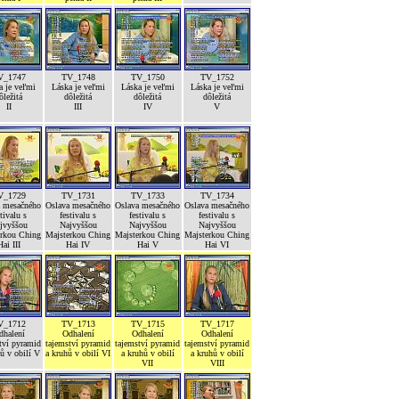
V_1747
TV_1748
TV_1750
TV_1752
a je veľmi
Láska je veľmi
Láska je veľmi
Láska je veľmi
ôležitá
dôležitá
dôležitá
dôležitá
II
III
IV
V
V_1729
TV_1731
TV_1733
TV_1734
a mesačného
Oslava mesačného
Oslava mesačného
Oslava mesačného
stivalu s
festivalu s
festivalu s
festivalu s
jvyššou
Najvyššou
Najvyššou
Najvyššou
erkou Ching
Majsterkou Ching
Majsterkou Ching
Majsterkou Ching
Hai III
Hai IV
Hai V
Hai VI
V_1712
TV_1713
TV_1715
TV_1717
dhalení
Odhalení
Odhalení
Odhalení
tví pyramid
tajemství pyramid
tajemství pyramid
tajemství pyramid
ů v obilí V
a kruhů v obilí VI
a kruhů v obilí
a kruhů v obilí
VII
VIII