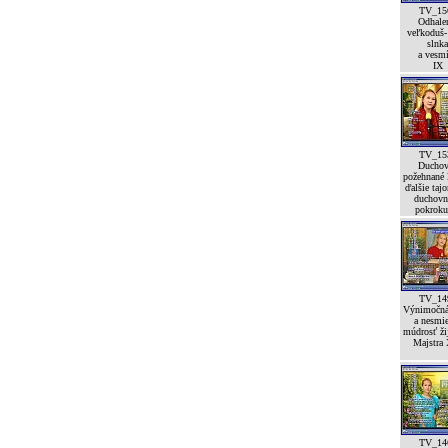
TV_15
Odhale
veľkoduš-
slnka
a vesm
IX
TV_15
Duchov
požehnané l
ďalšie taj
duchovn
pokroku
TV_14
Výnimočná
a nesmi
múdrosť ži
Majstra 
TV_14