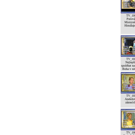
TV_18
Putová
Mistryn
Himálaj
TV_18
Nejlepší
spoléhat na
Boha v ni
TV_18
Anekdot
zázracíc
TV_18