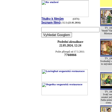
Titulky k filmům
(1371)
Seznam filmů
(.XLS)
(21.01.2016)
TV_19
Veselé Vá
Mistryní
Poslední aktualizace
22.05.2024, 12:24
Počet přístupů od 17.5.2011:
7760866
TV_19
Svobodný d
to nejvzácn
TV_18
Svätí ved
ostatní jed
ľudia pomá
svetu 