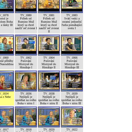
V_1878
TV_1880
TV_1881
TV_1883
stol je
Príbeh od
Príbeh od
Svätí vedci a
olom Boha
Rumino Muž
Rumino Muž
ostatní jedineční
a lásky III
ktorý sa chcel
ktorý sa chcel
ľudia pomáhajúci
naučiť reč zvierat I
naučiť reč zvierat
svetu I
II
V_1860
TV_1862
TV_1864
TV_1866
né příběhy
Putování
Putování
Putování
 Nasruddina
Mistryně do
Mistryně do
Mistryně do
Himálaje I
Himálaje II
Himálaje III
V_1834
TV_1836
TV_1838
TV_1839
ka z Nebe
Nejlepší je
Nejlepší je
Nejlepší je
spoléhat na svého
spoléhat na svého
spoléhat na svého
Boha v nitru I
Boha v nitru II
Boha v nitru III
V_1817
TV_1818
TV_1820
TV_1822