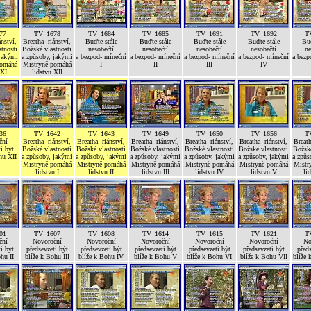
77
TV_1678
TV_1684
TV_1685
TV_1691
TV_1692
T
ánství,
Breatha- riánství,
Buďte stále
Buďte stále
Buďte stále
Buďte stále
Buď
tnosti
Božské vlastnosti
nesobečtí
nesobečtí
nesobečtí
nesobečtí
ne
 jakými
a způsoby, jakými
a bezpod- míneční
a bezpod- míneční
a bezpod- míneční
a bezpod- míneční
a bezp
pomáhá
Mistryně pomáhá
I
II
III
IV
 XI
lidstvu XII
36
TV_1642
TV_1643
TV_1649
TV_1650
TV_1656
T
ční
Breatha- riánství,
Breatha- riánství,
Breatha- riánství,
Breatha- riánství,
Breatha- riánství,
Breath
í být
Božské vlastnosti
Božské vlastnosti
Božské vlastnosti
Božské vlastnosti
Božské vlastnosti
Božské
hu XII
a způsoby, jakými
a způsoby, jakými
a způsoby, jakými
a způsoby, jakými
a způsoby, jakými
a způs
Mistryně pomáhá
Mistryně pomáhá
Mistryně pomáhá
Mistryně pomáhá
Mistryně pomáhá
Mistr
lidstvu I
lidstvu II
lidstvu III
lidstvu IV
lidstvu V
li
01
TV_1607
TV_1608
TV_1614
TV_1615
TV_1621
T
ční
Novoroční
Novoroční
Novoroční
Novoroční
Novoroční
No
í být
předsevzetí být
předsevzetí být
předsevzetí být
předsevzetí být
předsevzetí být
předs
hu II
blíže k Bohu III
blíže k Bohu IV
blíže k Bohu V
blíže k Bohu VI
blíže k Bohu VII
blíže 