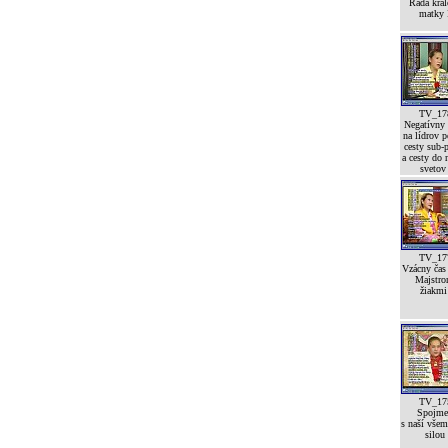
Rada krá
matky 
TV_17
Negatívny
na lídrov p
cesty sub-p
a cesty do 
svetov
TV_17
Vzácny čas
Majstro
žiakmi 
TV_17
Spojme
s naší vše
silou 