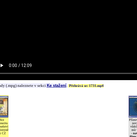
ady (.mpg) naleznete v sekci
Ke stažení
.
Přehrává se: 1731.mp4
6cz
Přízni
oucitu
nov
selství
vůdců
istryně
mír 
i CZ
- na
filmy