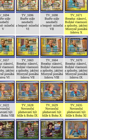
V_1694
TV_1696
TV_1698
TV_1671
te stále
Buďte stále
Buďte stále
Breatha- riánství,
sobečtí
nesobečtí
nesobečtí
Božské vlastnosti
od- míneční
a bezpod- míneční
a bezpod- míneční
a způsoby, jakými
V
VI
VII
Mistryně pomáhá
lidstvu X
V_1657
TV_1663
TV_1664
TV_1670
a- riánství,
Breatha- riánství,
Breatha- riánství,
Breatha- riánství,
 vlastnosti
Božské vlastnosti
Božské vlastnosti
Božské vlastnosti
oby, jakými
a způsoby, jakými
a způsoby, jakými
a způsoby, jakými
yně pomáhá
Mistryně pomáhá
Mistryně pomáhá
Mistryně pomáhá
dstvu VI
lidstvu VII
lidstvu VIII
lidstvu IX
V_1622
TV_1628
TV_1629
TV_1635
voroční
Novoroční
Novoroční
Novoroční
evzetí být
předsevzetí být
předsevzetí být
předsevzetí být
k Bohu VIII
blíže k Bohu IX
blíže k Bohu X
blíže k Bohu XI