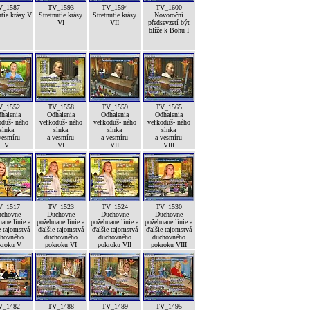
V_1587
TV_1593
TV_1594
TV_1600
utie krásy V
Stretnutie krásy
Stretnutie krásy
Novoroční
VI
VII
předsevzetí být
blíže k Bohu I
V_1552
TV_1558
TV_1559
TV_1565
halenia
Odhalenia
Odhalenia
Odhalenia
oduš- ného
veľkoduš- ného
veľkoduš- ného
veľkoduš- ného
slnka
slnka
slnka
slnka
vesmíru
a vesmíru
a vesmíru
a vesmíru
V
VI
VII
VIII
V_1517
TV_1523
TV_1524
TV_1530
chovne
Duchovne
Duchovne
Duchovne
ané línie a
požehnané línie a
požehnané línie a
požehnané línie a
e tajomstvá
ďalšie tajomstvá
ďalšie tajomstvá
ďalšie tajomstvá
hovného
duchovného
duchovného
duchovného
kroku V
pokroku VI
pokroku VII
pokroku VIII
V_1482
TV_1488
TV_1489
TV_1495