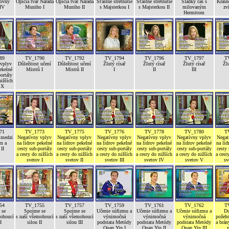
lovny
Opičia tvár Narada
Opičia tvár Narada
Šťastné stretnutie
Šťastné stretnutie
Sladký čas s
Krásn
IV
Muniho I
Muniho II
s Majsterkou I
s Majsterkou II
milovaným
zv
Hermitom
89
TV_1790
TV_1792
TV_1794
TV_1796
TV_1797
T
 vplyv
Důležitost učení
Důležitost učení
Žlutý císař
Žlutý císař
Žlutý císař
Žlu
ekelné
Mistrů I
Mistrů II
I
II
III
ortály
nižších
 X
71
TV_1773
TV_1775
TV_1776
TV_1778
TV_1780
T
 medzi
Negatívny vplyv
Negatívny vplyv
Negatívny vplyv
Negatívny vplyv
Negatívny vplyv
Negat
m a
na lídrov pekelné
na lídrov pekelné
na lídrov pekelné
na lídrov pekelné
na lídrov pekelné
na líd
II
cesty sub-portály
cesty sub-portály
cesty sub-portály
cesty sub-portály
cesty sub-portály
cesty 
a cesty do nižších
a cesty do nižších
a cesty do nižších
a cesty do nižších
a cesty do nižších
a cest
svetov I
svetov II
svetov III
svetov IV
svetov V
sv
54
TV_1755
TV_1757
TV_1759
TV_1761
TV_1762
T
 se
Spojme se
Spojme se
Učenie súfizmu a
Učenie súfizmu a
Učenie súfizmu a
Du
mohoucí
s naší všemohoucí
s naší všemohoucí
výnimočná
výnimočná
výnimočná
požehn
I
silou II
silou III
podstata Metódy
podstata Metódy
podstata Metódy
a brán
Quan Yin I
Quan Yin II
Quan Yin III
p