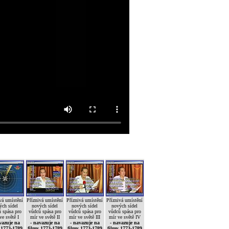
vá umístění
Příznivá umístění
Příznivá umístění
Příznivá umístění
ých sídel
nových sídel
nových sídel
nových sídel
 spása pro
vůdců spása pro
vůdců spása pro
vůdců spása pro
ve světě I
mír ve světě II
mír ve světě III
mír ve světě IV
vazuje na
- navazuje na
- navazuje na
- navazuje na
 1773-1789
filmy 1773-1789
filmy 1773-1789
filmy 1773-1789