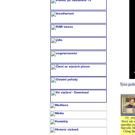
Tyto poř
TV_193
Nový rok s
speciální po
Nejvyšši M
Ching Ha