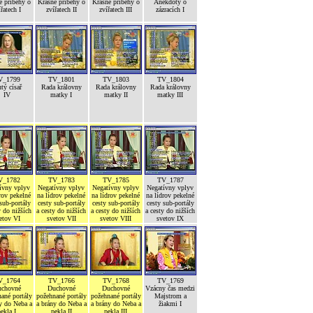
é příběhy o
Krásné příběhy o
Krásné příběhy o
Anekdoty o
ířatech I
zvířatech II
zvířatech III
zázracích I
V_1799
TV_1801
TV_1803
TV_1804
tý císař
Rada královny
Rada královny
Rada královny
IV
matky I
matky II
matky III
V_1782
TV_1783
TV_1785
TV_1787
ívny vplyv
Negatívny vplyv
Negatívny vplyv
Negatívny vplyv
rov pekelné
na lídrov pekelné
na lídrov pekelné
na lídrov pekelné
sub-portály
cesty sub-portály
cesty sub-portály
cesty sub-portály
y do nižších
a cesty do nižších
a cesty do nižších
a cesty do nižších
etov VI
svetov VII
svetov VIII
svetov IX
V_1764
TV_1766
TV_1768
TV_1769
chovné
Duchovné
Duchovné
Vzácny čas medzi
ané portály
požehnané portály
požehnané portály
Majstrom a
y do Neba a
a brány do Neba a
a brány do Neba a
žiakmi I
ekla I
pekla II
pekla III