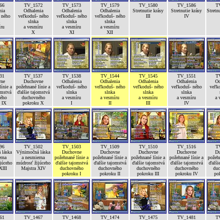
66
TV_1572
TV_1573
TV_1579
TV_1580
TV_1586
T
nia
Odhalenia
Odhalenia
Odhalenia
Stretnutie krásy
Stretnutie krásy
Stretn
 ného
veľkoduš- ného
veľkoduš- ného
veľkoduš- ného
III
IV
slnka
slnka
slnka
íru
a vesmíru
a vesmíru
a vesmíru
X
XI
XII
31
TV_1537
TV_1538
TV_1544
TV_1545
TV_1551
T
ne
Duchovne
Odhalenia
Odhalenia
Odhalenia
Odhalenia
Od
ínie a
požehnané línie a
veľkoduš- ného
veľkoduš- ného
veľkoduš- ného
veľkoduš- ného
veľk
omstvá
ďalšie tajomstvá
slnka
slnka
slnka
slnka
ého
duchovného
a vesmíru
a vesmíru
a vesmíru
a vesmíru
a 
 IX
pokroku X
I
II
III
IV
96
TV_1502
TV_1503
TV_1509
TV_1510
TV_1516
T
 láska
Výnimočná láska
Duchovne
Duchovne
Duchovne
Duchovne
Du
erna
a nesmierna
požehnané línie a
požehnané línie a
požehnané línie a
požehnané línie a
požehn
júceho
múdrosť žijúceho
ďalšie tajomstvá
ďalšie tajomstvá
ďalšie tajomstvá
ďalšie tajomstvá
ďalši
XIII
Majstra XIV
duchovného
duchovného
duchovného
duchovného
duc
pokroku I
pokroku II
pokroku III
pokroku IV
po
61
TV_1467
TV_1468
TV_1474
TV_1475
TV_1481
T