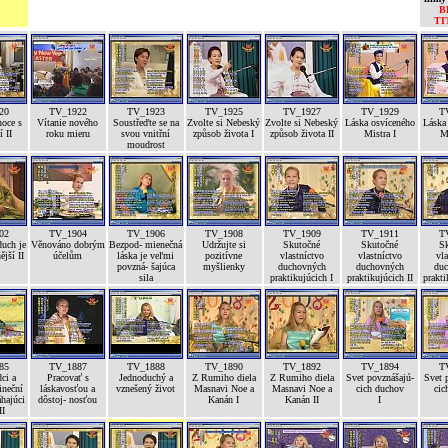
B
TI
20
TV_1922
TV_1923
TV_1925
TV_1927
TV_1929
T
noce s
Vítanie nového
Soustřeďte se na
Zvolte si Nebeský
Zvolte si Nebeský
Láska osvíceného
Láska
 II
roku mieru
svou vnitřní
způsob života I
způsob života II
Mistra I
Mi
moudrost
02
TV_1904
TV_1906
TV_1908
TV_1909
TV_1911
T
uch je
Věnováno dobrým
Bezpod- mienečná
Udržujte si
Skutočné
Skutočné
S
ější II
účelům
láska je veľmi
pozitívne
vlastníctvo
vlastníctvo
vla
povzná- šajúca
myšlienky
duchovných
duchovných
duc
sila
praktikujúcich I
praktikujúcich II
prakti
85
TV_1887
TV_1888
TV_1890
TV_1892
TV_1894
T
ci a
Pracovať s
Jednoduchý a
Z Rumiho diela
Z Rumiho diela
Svet povznášajú-
Svet 
ineční
láskavosťou a
vznešený život
Masnavi Noe a
Masnavi Noe a
cich duchov
cic
hajúci
dôstoj- nosťou
Kanán I
Kanán II
I
II