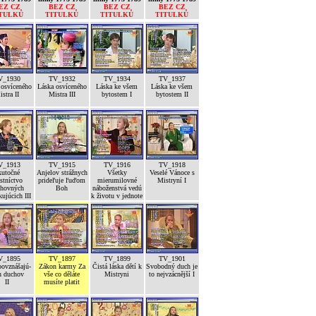
EZ CZ
BEZ CZ
BEZ CZ
BEZ CZ
TULKŮ
TITULKŮ
TITULKŮ
TITULKŮ
V_1930
TV_1932
TV_1934
TV_1937
 osvíceného
Láska osvíceného
Láska ke všem
Láska ke všem
stra II
Mistra III
bytostem I
bytostem II
V_1913
TV_1915
TV_1916
TV_1918
kutočné
Anjelov strážnych
Všetky
Veselé Vánoce s
stníctvo
prideľuje ľuďom
mierumilovné
Mistryní I
hovných
Boh
náboženstvá vedú
kujúcich III
k životu v jednote
V_1895
TV_1897
TV_1899
TV_1901
povznášajú-
Zákon karmy Za
Čistá láska dětí k
Svobodný duch je
h duchov
vše co děláte
Mistryni
to nejvzácnější I
II
musíte platit