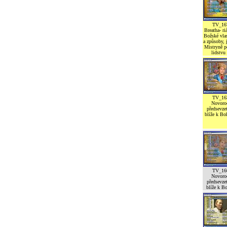
TV_16
Breatha- ri
Božské vlas
a způsoby,
Mistryně 
lidstvu
TV_16
Novoro
předsevzet
blíže k Bo
TV_16
Novoro
předsevzet
blíže k Bo