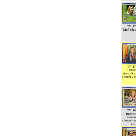
TV_17
Tajný kód z
I
TV_17
Odhale
tajemství 
a kruhů v o
TV_16
Buďte st
nesobeč
a bezpod- 
VIII