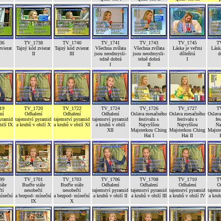
36
TV_1738
TV_1740
TV_1741
TV_1743
TV_1745
T
vierat
Tajný kód zvierat
Tajný kód zvierat
Všechna zvířata
Všechna zvířata
Láska je veľmi
Lásk
II
III
jsou neodmysli-
jsou neodmysli-
dôležitá
d
telně dobrá
telně dobrá
I
I
II
19
TV_1720
TV_1722
TV_1724
TV_1726
TV_1727
T
ní
Odhalení
Odhalení
Odhalení
Oslava mesačného
Oslava mesačného
Oslav
pyramid
tajemství pyramid
tajemství pyramid
tajemství pyramid
festivalu s
festivalu s
fe
bilí IX
a kruhů v obilí X
a kruhů v obilí XI
a kruhů v obilí
Najvyššou
Najvyššou
Na
XII
Majsterkou Ching
Majsterkou Ching
Majst
Hai I
Hai II
99
TV_1701
TV_1703
TV_1706
TV_1708
TV_1710
T
ále
Buďte stále
Buďte stále
Odhalení
Odhalení
Odhalení
O
tí
nesobečtí
nesobečtí
tajemství pyramid
tajemství pyramid
tajemství pyramid
tajems
míneční
a bezpod- míneční
a bezpod- míneční
a kruhů v obilí II
a kruhů v obilí III
a kruhů v obilí IV
a kruh
IX
X