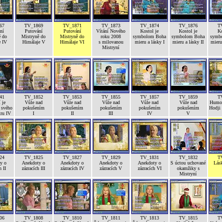
67
TV_1869
TV_1871
TV_1873
TV_1874
TV_1876
T
ní
Putování
Putování
Vítání Nového
Kostol je
Kostol je
Ko
ě do
Mistryně do
Mistryně do
roku 2008
symbolom Boha
symbolom Boha
symb
e IV
Himálaje V
Himálaje VI
s milovanou
mieru a lásky I
mieru a lásky II
mieru 
Mistryní
41
TV_1852
TV_1853
TV_1855
TV_1857
TV_1859
T
 je
Vůle nad
Vůle nad
Vůle nad
Vůle nad
Vůle nad
Humor
 svého
pokušením
pokušením
pokušením
pokušením
pokušením
Hodji
tru IV
I
II
III
IV
V
24
TV_1825
TV_1827
TV_1829
TV_1831
TV_1832
T
y o
Anekdoty o
Anekdoty o
Anekdoty o
Anekdoty o
S úctou uchované
Lás
h II
zázracích III
zázracích IV
zázracích V
zázracích VI
okamžiky s
Mistryní
06
TV_1808
TV_1810
TV_1811
TV_1813
TV_1815
T