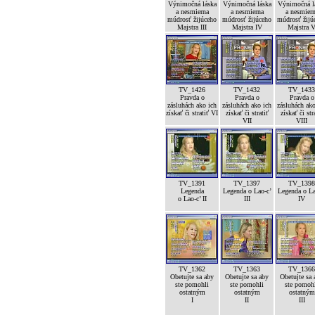
Výnimočná láska
Výnimočná láska
Výnimočná l
a nesmierna
a nesmierna
a nesmier
múdrosť žijúceho
múdrosť žijúceho
múdrosť žijú
Majstra III
Majstra IV
Majstra 
TV_1426
TV_1432
TV_1433
Pravda o
Pravda o
Pravda o
zásluhách ako ich
zásluhách ako ich
zásluhách ako
získať či stratiť VI
získať či stratiť
získať či str
VII
VIII
TV_1391
TV_1397
TV_1398
Legenda
Legenda o Lao-c’
Legenda o La
o Lao-c’ II
III
IV
TV_1362
TV_1363
TV_1366
Obetujte sa aby
Obetujte sa aby
Obetujte sa 
ste pomohli
ste pomohli
ste pomoh
ostatným
ostatným
ostatným
I
II
III