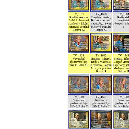
TV_1677
TV_1678
TV_1684
Breatha- riánství,
Breatha- riánství,
Buďte stál
Božské vlastnosti
Božské vlastnosti
nesobečtí
a způsoby, jakými
a způsoby, jakými
a bezpod- mí
Mistryně pomáhá
Mistryně pomáhá
I
lidstvu XI
lidstvu XII
TV_1636
TV_1642
TV_1643
Novoroční
Breatha- riánství,
Breatha- rián
předsevzetí být
Božské vlastnosti
Božské vlastn
blíže k Bohu XII
a způsoby, jakými
a způsoby, j
Mistryně pomáhá
Mistryně po
lidstvu I
lidstvu II
TV_1601
TV_1607
TV_1608
Novoroční
Novoroční
Novoročn
předsevzetí být
předsevzetí být
předsevzetí 
blíže k Bohu II
blíže k Bohu III
blíže k Boh