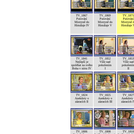
TV_1867
TV_1869
TV_1871
Putování
Putování
Putování
Mistryně do
Mistryně do
Mistryně 
Himálaje IV
Himálaje V
Himálaje 
TV_1841
TV_1852
TV_1853
Nejlepší je
Vůle nad
Vůle nad
spoléhat na svého
pokušením
pokušení
Boha v nitru IV
I
II
TV_1824
TV_1825
TV_1827
Anekdoty o
Anekdoty o
Anekdoty 
zázracích II
zázracích III
zázracích 
TV_1806
TV_1808
TV_1810