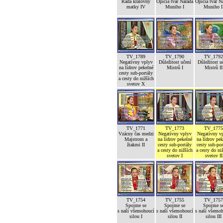
Rada královny
Opičia tvár Narada
Opičia tvár N
matky IV
Muniho I
Muniho I
TV_1789
TV_1790
TV_1792
Negatívny vplyv
Důležitost učení
Důležitost u
na lídrov pekelné
Mistrů I
Mistrů II
cesty sub-portály
a cesty do nižších
svetov X
TV_1771
TV_1773
TV_1775
Vzácny čas medzi
Negatívny vplyv
Negatívny v
Majstrom a
na lídrov pekelné
na lídrov pek
žiakmi II
cesty sub-portály
cesty sub-por
a cesty do nižších
a cesty do ni
svetov I
svetov II
TV_1754
TV_1755
TV_1757
Spojme se
Spojme se
Spojme s
s naší všemohoucí
s naší všemohoucí
s naší všemo
silou I
silou II
silou III