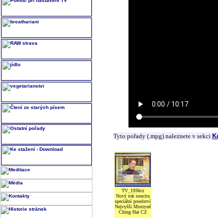
Tyto pořady (.mpg) naleznete v sekci
K
TV_1936cz
Nový rok soucitu
speciální poselství
Nejvyšši Mistryně
Ching Hai CZ