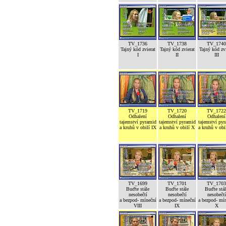
TV_1736
TV_1738
TV_1740
Tajný kód zvierat
Tajný kód zvierat
Tajný kód zvi
I
II
III
TV_1719
TV_1720
TV_1722
Odhalení
Odhalení
Odhalení
tajemství pyramid
tajemství pyramid
tajemství py
a kruhů v obilí IX
a kruhů v obilí X
a kruhů v obi
TV_1699
TV_1701
TV_1703
Buďte stále
Buďte stále
Buďte stál
nesobečtí
nesobečtí
nesobečtí
a bezpod- míneční
a bezpod- míneční
a bezpod- mí
VIII
IX
X