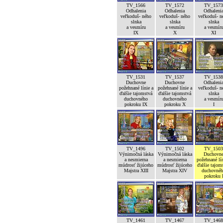
TV_1566
TV_1572
TV_1573
Odhalenia
Odhalenia
Odhaleni
veľkoduš- ného
veľkoduš- ného
veľkoduš- n
slnka
slnka
slnka
a vesmíru
a vesmíru
a vesmír
IX
X
XI
TV_1531
TV_1537
TV_1538
Duchovne
Duchovne
Odhaleni
požehnané línie a
požehnané línie a
veľkoduš- n
ďalšie tajomstvá
ďalšie tajomstvá
slnka
duchovného
duchovného
a vesmír
pokroku IX
pokroku X
I
TV_1496
TV_1502
TV_1503
Výnimočná láska
Výnimočná láska
Duchovn
a nesmierna
a nesmierna
požehnané lín
múdrosť žijúceho
múdrosť žijúceho
ďalšie tajom
Majstra XIII
Majstra XIV
duchovné
pokroku 
TV_1461
TV_1467
TV_1468