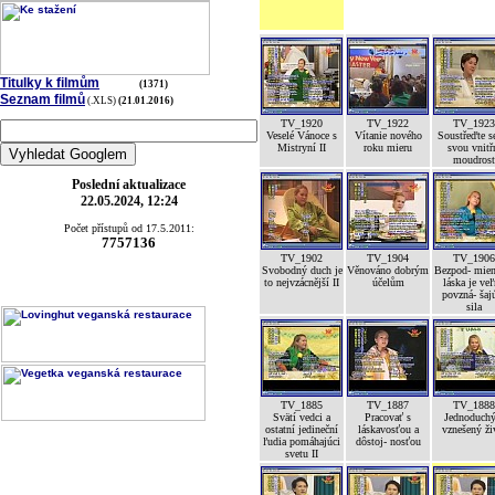
Titulky k filmům
(1371)
Seznam filmů
(.XLS)
(21.01.2016)
TV_1920
TV_1922
TV_1923
Veselé Vánoce s
Vítanie nového
Soustřeďte s
Mistryní II
roku mieru
svou vnitř
moudrost
Poslední aktualizace
22.05.2024, 12:24
Počet přístupů od 17.5.2011:
7757136
TV_1902
TV_1904
TV_1906
Svobodný duch je
Věnováno dobrým
Bezpod- mien
to nejvzácnější II
účelům
láska je ve
povzná- šaj
sila
TV_1885
TV_1887
TV_1888
Svätí vedci a
Pracovať s
Jednoduchý
ostatní jedineční
láskavosťou a
vznešený ži
ľudia pomáhajúci
dôstoj- nosťou
svetu II