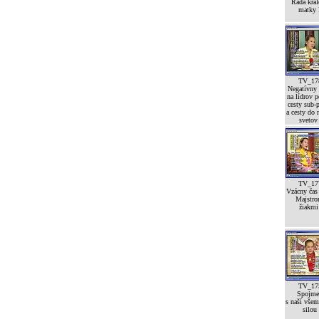
Rada krá
matky 
TV_17
Negatívny
na lídrov p
cesty sub-p
a cesty do 
svetov
TV_17
Vzácny čas
Majstro
žiakmi 
TV_17
Spojme
s naší vše
silou 