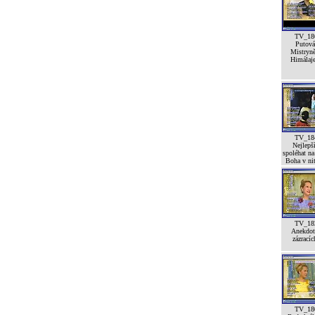
TV_18
Putová
Mistryn
Himálaj
TV_18
Nejlepší
spoléhat na
Boha v ni
TV_18
Anekdot
zázracíc
TV_18