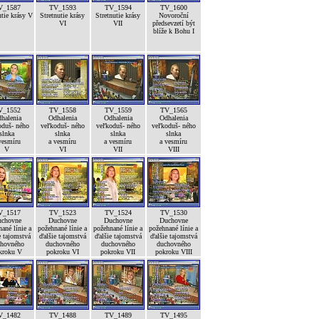
V_1587
TV_1593
TV_1594
TV_1600
utie krásy V
Stretnutie krásy
Stretnutie krásy
Novoroční
VI
VII
předsevzetí být
blíže k Bohu I
V_1552
TV_1558
TV_1559
TV_1565
halenia
Odhalenia
Odhalenia
Odhalenia
oduš- ného
veľkoduš- ného
veľkoduš- ného
veľkoduš- ného
slnka
slnka
slnka
slnka
vesmíru
a vesmíru
a vesmíru
a vesmíru
V
VI
VII
VIII
V_1517
TV_1523
TV_1524
TV_1530
chovne
Duchovne
Duchovne
Duchovne
ané línie a
požehnané línie a
požehnané línie a
požehnané línie a
e tajomstvá
ďalšie tajomstvá
ďalšie tajomstvá
ďalšie tajomstvá
hovného
duchovného
duchovného
duchovného
kroku V
pokroku VI
pokroku VII
pokroku VIII
V_1482
TV_1488
TV_1489
TV_1495