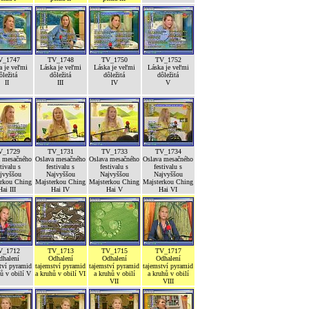
V_1747
TV_1748
TV_1750
TV_1752
a je veľmi
Láska je veľmi
Láska je veľmi
Láska je veľmi
ôležitá
dôležitá
dôležitá
dôležitá
II
III
IV
V
V_1729
TV_1731
TV_1733
TV_1734
a mesačného
Oslava mesačného
Oslava mesačného
Oslava mesačného
stivalu s
festivalu s
festivalu s
festivalu s
jvyššou
Najvyššou
Najvyššou
Najvyššou
erkou Ching
Majsterkou Ching
Majsterkou Ching
Majsterkou Ching
Hai III
Hai IV
Hai V
Hai VI
V_1712
TV_1713
TV_1715
TV_1717
dhalení
Odhalení
Odhalení
Odhalení
tví pyramid
tajemství pyramid
tajemství pyramid
tajemství pyramid
ů v obilí V
a kruhů v obilí VI
a kruhů v obilí
a kruhů v obilí
VII
VIII