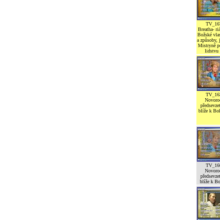
TV_16
Breatha- ri
Božské vlas
a způsoby,
Mistryně 
lidstvu
TV_16
Novoro
předsevzet
blíže k Bo
TV_16
Novoro
předsevzet
blíže k Bo