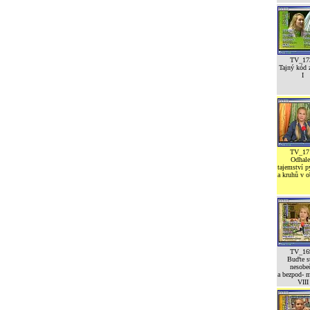
TV_17
Tajný kód z
I
TV_17
Odhale
tajemství 
a kruhů v o
TV_16
Buďte st
nesobeč
a bezpod- 
VIII