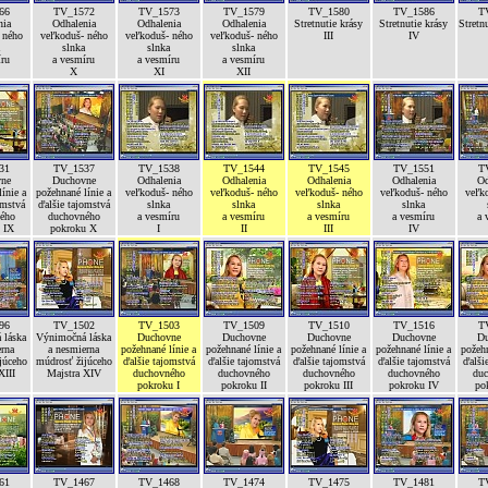
66
TV_1572
TV_1573
TV_1579
TV_1580
TV_1586
T
nia
Odhalenia
Odhalenia
Odhalenia
Stretnutie krásy
Stretnutie krásy
Stretn
 ného
veľkoduš- ného
veľkoduš- ného
veľkoduš- ného
III
IV
slnka
slnka
slnka
íru
a vesmíru
a vesmíru
a vesmíru
X
XI
XII
31
TV_1537
TV_1538
TV_1544
TV_1545
TV_1551
T
ne
Duchovne
Odhalenia
Odhalenia
Odhalenia
Odhalenia
Od
ínie a
požehnané línie a
veľkoduš- ného
veľkoduš- ného
veľkoduš- ného
veľkoduš- ného
veľk
omstvá
ďalšie tajomstvá
slnka
slnka
slnka
slnka
ého
duchovného
a vesmíru
a vesmíru
a vesmíru
a vesmíru
a 
 IX
pokroku X
I
II
III
IV
96
TV_1502
TV_1503
TV_1509
TV_1510
TV_1516
T
 láska
Výnimočná láska
Duchovne
Duchovne
Duchovne
Duchovne
Du
erna
a nesmierna
požehnané línie a
požehnané línie a
požehnané línie a
požehnané línie a
požehn
júceho
múdrosť žijúceho
ďalšie tajomstvá
ďalšie tajomstvá
ďalšie tajomstvá
ďalšie tajomstvá
ďalši
XIII
Majstra XIV
duchovného
duchovného
duchovného
duchovného
duc
pokroku I
pokroku II
pokroku III
pokroku IV
po
61
TV_1467
TV_1468
TV_1474
TV_1475
TV_1481
T