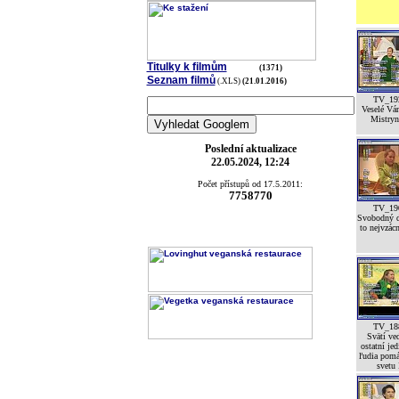
Titulky k filmům
(1371)
Seznam filmů
(.XLS)
(21.01.2016)
TV_19
Veselé Vá
Mistryní
Poslední aktualizace
22.05.2024, 12:24
Počet přístupů od 17.5.2011:
7758770
TV_19
Svobodný d
to nejvzácn
TV_18
Svätí ved
ostatní jed
ľudia pomá
svetu 