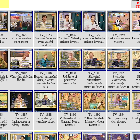
B
TI
20
TV_1922
TV_1923
TV_1925
TV_1927
TV_1929
T
noce s
Vítanie nového
Soustřeďte se na
Zvolte si Nebeský
Zvolte si Nebeský
Láska osvíceného
Láska
 II
roku mieru
svou vnitřní
způsob života I
způsob života II
Mistra I
Mi
moudrost
02
TV_1904
TV_1906
TV_1908
TV_1909
TV_1911
T
uch je
Věnováno dobrým
Bezpod- mienečná
Udržujte si
Skutočné
Skutočné
S
ější II
účelům
láska je veľmi
pozitívne
vlastníctvo
vlastníctvo
vla
povzná- šajúca
myšlienky
duchovných
duchovných
duc
sila
praktikujúcich I
praktikujúcich II
prakti
85
TV_1887
TV_1888
TV_1890
TV_1892
TV_1894
T
ci a
Pracovať s
Jednoduchý a
Z Rumiho diela
Z Rumiho diela
Svet povznášajú-
Svet 
ineční
láskavosťou a
vznešený život
Masnavi Noe a
Masnavi Noe a
cich duchov
cic
hajúci
dôstoj- nosťou
Kanán I
Kanán II
I
II