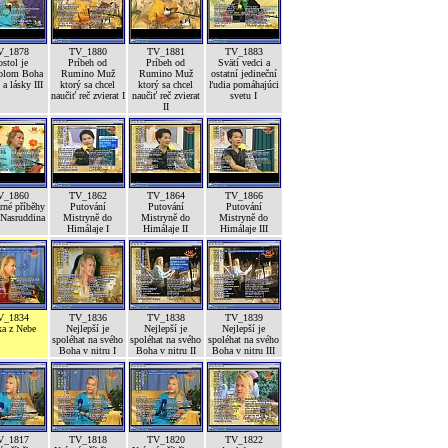
V_1878
TV_1880
TV_1881
TV_1883
stol je
Príbeh od
Príbeh od
Svätí vedci a
olom Boha
Rumino Muž
Rumino Muž
ostatní jedineční
a lásky III
ktorý sa chcel
ktorý sa chcel
ľudia pomáhajúci
naučiť reč zvierat I
naučiť reč zvierat
svetu I
II
V_1860
TV_1862
TV_1864
TV_1866
né příběhy
Putování
Putování
Putování
 Nasruddina
Mistryně do
Mistryně do
Mistryně do
Himálaje I
Himálaje II
Himálaje III
V_1834
TV_1836
TV_1838
TV_1839
ka z Nebe
Nejlepší je
Nejlepší je
Nejlepší je
spoléhat na svého
spoléhat na svého
spoléhat na svého
Boha v nitru I
Boha v nitru II
Boha v nitru III
V_1817
TV_1818
TV_1820
TV_1822