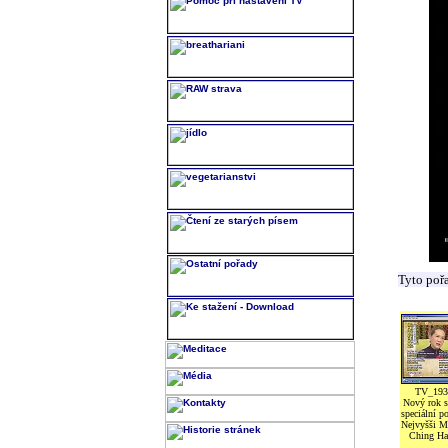
Tyto poř
TV_193
Nový rok s
speciální po
Nejvyšši M
Ching Ha