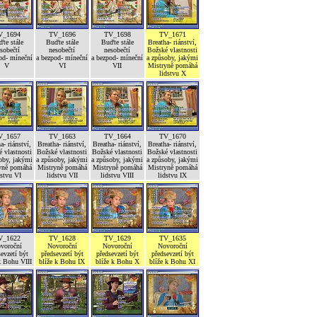
V_1694
TV_1696
TV_1698
TV_1671
te stále
Buďte stále
Buďte stále
Breatha- riánství,
sobečtí
nesobečtí
nesobečtí
Božské vlastnosti
od- míneční
a bezpod- míneční
a bezpod- míneční
a způsoby, jakými
V
VI
VII
Mistryně pomáhá
lidstvu X
V_1657
TV_1663
TV_1664
TV_1670
a- riánství,
Breatha- riánství,
Breatha- riánství,
Breatha- riánství,
 vlastnosti
Božské vlastnosti
Božské vlastnosti
Božské vlastnosti
oby, jakými
a způsoby, jakými
a způsoby, jakými
a způsoby, jakými
yně pomáhá
Mistryně pomáhá
Mistryně pomáhá
Mistryně pomáhá
dstvu VI
lidstvu VII
lidstvu VIII
lidstvu IX
V_1622
TV_1628
TV_1629
TV_1635
voroční
Novoroční
Novoroční
Novoroční
evzetí být
předsevzetí být
předsevzetí být
předsevzetí být
k Bohu VIII
blíže k Bohu IX
blíže k Bohu X
blíže k Bohu XI