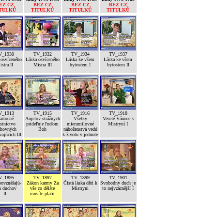
EZ CZ
BEZ CZ
BEZ CZ
BEZ CZ
TULKŮ
TITULKŮ
TITULKŮ
TITULKŮ
V_1930
TV_1932
TV_1934
TV_1937
 osvíceného
Láska osvíceného
Láska ke všem
Láska ke všem
stra II
Mistra III
bytostem I
bytostem II
V_1913
TV_1915
TV_1916
TV_1918
kutočné
Anjelov strážnych
Všetky
Veselé Vánoce s
stníctvo
prideľuje ľuďom
mierumilovné
Mistryní I
hovných
Boh
náboženstvá vedú
kujúcich III
k životu v jednote
V_1895
TV_1897
TV_1899
TV_1901
povznášajú-
Zákon karmy Za
Čistá láska dětí k
Svobodný duch je
h duchov
vše co děláte
Mistryni
to nejvzácnější I
II
musíte platit