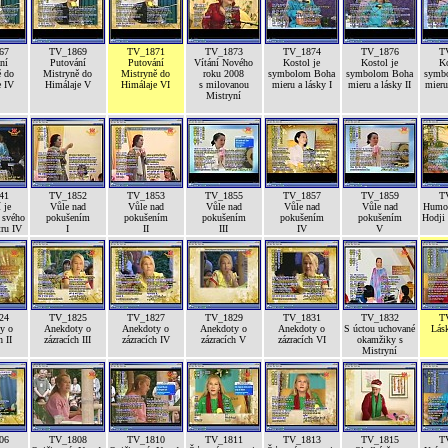
67
TV_1869
TV_1871
TV_1873
TV_1874
TV_1876
T
ní
Putování
Putování
Vítání Nového
Kostol je
Kostol je
Ko
ě do
Mistryně do
Mistryně do
roku 2008
symbolom Boha
symbolom Boha
symb
e IV
Himálaje V
Himálaje VI
s milovanou
mieru a lásky I
mieru a lásky II
mieru 
Mistryní
41
TV_1852
TV_1853
TV_1855
TV_1857
TV_1859
T
 je
Vůle nad
Vůle nad
Vůle nad
Vůle nad
Vůle nad
Humor
 svého
pokušením
pokušením
pokušením
pokušením
pokušením
Hodji
tru IV
I
II
III
IV
V
24
TV_1825
TV_1827
TV_1829
TV_1831
TV_1832
T
y o
Anekdoty o
Anekdoty o
Anekdoty o
Anekdoty o
S úctou uchované
Lás
h II
zázracích III
zázracích IV
zázracích V
zázracích VI
okamžiky s
Mistryní
06
TV_1808
TV_1810
TV_1811
TV_1813
TV_1815
T