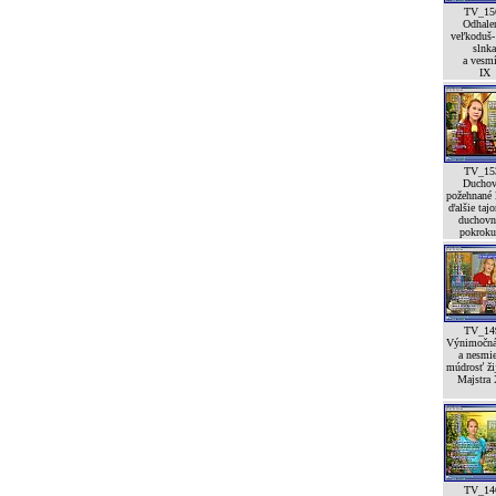
TV_15
Odhale
veľkoduš-
slnka
a vesm
IX
TV_15
Duchov
požehnané l
ďalšie taj
duchovn
pokroku
TV_14
Výnimočná
a nesmi
múdrosť ži
Majstra 
TV_14