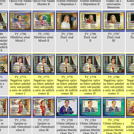
lovny
Opičia tvár Narada
Opičia tvár Narada
Šťastné stretnutie
Šťastné stretnutie
Sladký čas s
Krásn
IV
Muniho I
Muniho II
s Majsterkou I
s Majsterkou II
milovaným
zv
Hermitom
89
TV_1790
TV_1792
TV_1794
TV_1796
TV_1797
T
 vplyv
Důležitost učení
Důležitost učení
Žlutý císař
Žlutý císař
Žlutý císař
Žlu
ekelné
Mistrů I
Mistrů II
I
II
III
ortály
nižších
 X
71
TV_1773
TV_1775
TV_1776
TV_1778
TV_1780
T
 medzi
Negatívny vplyv
Negatívny vplyv
Negatívny vplyv
Negatívny vplyv
Negatívny vplyv
Negat
m a
na lídrov pekelné
na lídrov pekelné
na lídrov pekelné
na lídrov pekelné
na lídrov pekelné
na líd
II
cesty sub-portály
cesty sub-portály
cesty sub-portály
cesty sub-portály
cesty sub-portály
cesty 
a cesty do nižších
a cesty do nižších
a cesty do nižších
a cesty do nižších
a cesty do nižších
a cest
svetov I
svetov II
svetov III
svetov IV
svetov V
sv
54
TV_1755
TV_1757
TV_1759
TV_1761
TV_1762
T
 se
Spojme se
Spojme se
Učenie súfizmu a
Učenie súfizmu a
Učenie súfizmu a
Du
mohoucí
s naší všemohoucí
s naší všemohoucí
výnimočná
výnimočná
výnimočná
požehn
I
silou II
silou III
podstata Metódy
podstata Metódy
podstata Metódy
a brán
Quan Yin I
Quan Yin II
Quan Yin III
p