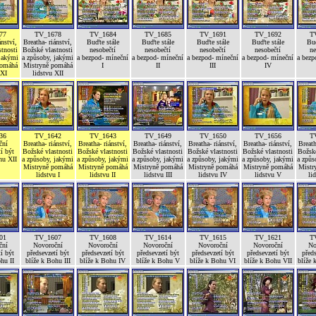
77
TV_1678
TV_1684
TV_1685
TV_1691
TV_1692
T
ánství,
Breatha- riánství,
Buďte stále
Buďte stále
Buďte stále
Buďte stále
Buď
tnosti
Božské vlastnosti
nesobečtí
nesobečtí
nesobečtí
nesobečtí
ne
 jakými
a způsoby, jakými
a bezpod- míneční
a bezpod- míneční
a bezpod- míneční
a bezpod- míneční
a bezp
pomáhá
Mistryně pomáhá
I
II
III
IV
 XI
lidstvu XII
36
TV_1642
TV_1643
TV_1649
TV_1650
TV_1656
T
ční
Breatha- riánství,
Breatha- riánství,
Breatha- riánství,
Breatha- riánství,
Breatha- riánství,
Breath
í být
Božské vlastnosti
Božské vlastnosti
Božské vlastnosti
Božské vlastnosti
Božské vlastnosti
Božské
hu XII
a způsoby, jakými
a způsoby, jakými
a způsoby, jakými
a způsoby, jakými
a způsoby, jakými
a způs
Mistryně pomáhá
Mistryně pomáhá
Mistryně pomáhá
Mistryně pomáhá
Mistryně pomáhá
Mistr
lidstvu I
lidstvu II
lidstvu III
lidstvu IV
lidstvu V
li
01
TV_1607
TV_1608
TV_1614
TV_1615
TV_1621
T
ční
Novoroční
Novoroční
Novoroční
Novoroční
Novoroční
No
í být
předsevzetí být
předsevzetí být
předsevzetí být
předsevzetí být
předsevzetí být
předs
hu II
blíže k Bohu III
blíže k Bohu IV
blíže k Bohu V
blíže k Bohu VI
blíže k Bohu VII
blíže 