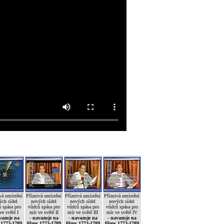
vá umístění
Příznivá umístění
Příznivá umístění
Příznivá umístění
ých sídel
nových sídel
nových sídel
nových sídel
 spása pro
vůdců spása pro
vůdců spása pro
vůdců spása pro
ve světě I
mír ve světě II
mír ve světě III
mír ve světě IV
vazuje na
- navazuje na
- navazuje na
- navazuje na
 1773-1789
filmy 1773-1789
filmy 1773-1789
filmy 1773-1789