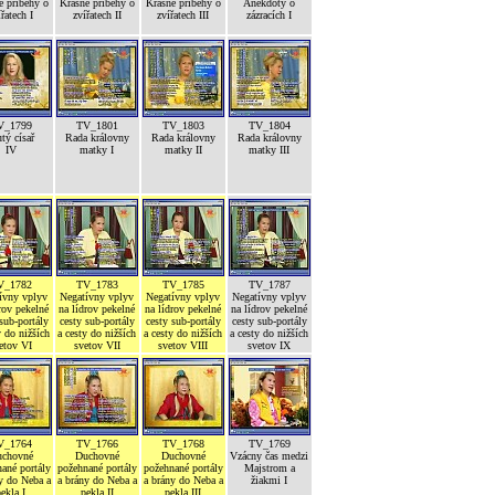
é příběhy o
Krásné příběhy o
Krásné příběhy o
Anekdoty o
ířatech I
zvířatech II
zvířatech III
zázracích I
V_1799
TV_1801
TV_1803
TV_1804
tý císař
Rada královny
Rada královny
Rada královny
IV
matky I
matky II
matky III
V_1782
TV_1783
TV_1785
TV_1787
ívny vplyv
Negatívny vplyv
Negatívny vplyv
Negatívny vplyv
rov pekelné
na lídrov pekelné
na lídrov pekelné
na lídrov pekelné
sub-portály
cesty sub-portály
cesty sub-portály
cesty sub-portály
y do nižších
a cesty do nižších
a cesty do nižších
a cesty do nižších
etov VI
svetov VII
svetov VIII
svetov IX
V_1764
TV_1766
TV_1768
TV_1769
chovné
Duchovné
Duchovné
Vzácny čas medzi
ané portály
požehnané portály
požehnané portály
Majstrom a
y do Neba a
a brány do Neba a
a brány do Neba a
žiakmi I
ekla I
pekla II
pekla III