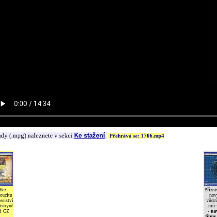
ady (.mpg) naleznete v sekci
Ke stažení
.
Přehrává se: 1706.mp4
6cz
Přízni
oucitu
nov
selství
vůdců
istryně
mír 
i CZ
- na
filmy