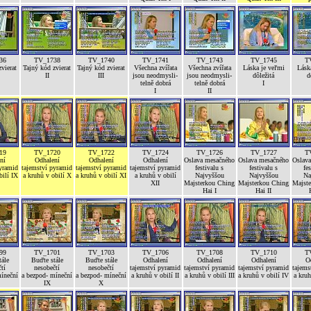
36
TV_1738
TV_1740
TV_1741
TV_1743
TV_1745
T
vierat
Tajný kód zvierat
Tajný kód zvierat
Všechna zvířata
Všechna zvířata
Láska je veľmi
Lásk
II
III
jsou neodmysli-
jsou neodmysli-
dôležitá
d
telně dobrá
telně dobrá
I
I
II
19
TV_1720
TV_1722
TV_1724
TV_1726
TV_1727
T
ní
Odhalení
Odhalení
Odhalení
Oslava mesačného
Oslava mesačného
Oslav
pyramid
tajemství pyramid
tajemství pyramid
tajemství pyramid
festivalu s
festivalu s
fe
bilí IX
a kruhů v obilí X
a kruhů v obilí XI
a kruhů v obilí
Najvyššou
Najvyššou
Na
XII
Majsterkou Ching
Majsterkou Ching
Majst
Hai I
Hai II
99
TV_1701
TV_1703
TV_1706
TV_1708
TV_1710
T
ále
Buďte stále
Buďte stále
Odhalení
Odhalení
Odhalení
O
tí
nesobečtí
nesobečtí
tajemství pyramid
tajemství pyramid
tajemství pyramid
tajems
míneční
a bezpod- míneční
a bezpod- míneční
a kruhů v obilí II
a kruhů v obilí III
a kruhů v obilí IV
a kruh
IX
X