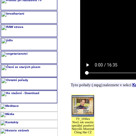
Tyto pořady (.mpg) naleznete v sekci
K
TV_1936cz
Nový rok soucitu
speciální poselství
Nejvyšši Mistryně
Ching Hai CZ