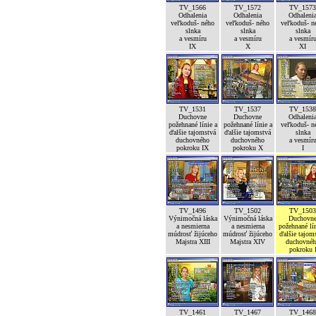
TV_1566
TV_1572
TV_1573
Odhalenia
Odhalenia
Odhaleni
veľkoduš- ného
veľkoduš- ného
veľkoduš- n
slnka
slnka
slnka
a vesmíru
a vesmíru
a vesmír
IX
X
XI
TV_1531
TV_1537
TV_1538
Duchovne
Duchovne
Odhaleni
požehnané línie a
požehnané línie a
veľkoduš- n
ďalšie tajomstvá
ďalšie tajomstvá
slnka
duchovného
duchovného
a vesmír
pokroku IX
pokroku X
I
TV_1496
TV_1502
TV_1503
Výnimočná láska
Výnimočná láska
Duchovn
a nesmierna
a nesmierna
požehnané lín
múdrosť žijúceho
múdrosť žijúceho
ďalšie tajom
Majstra XIII
Majstra XIV
duchovné
pokroku 
TV_1461
TV_1467
TV_1468