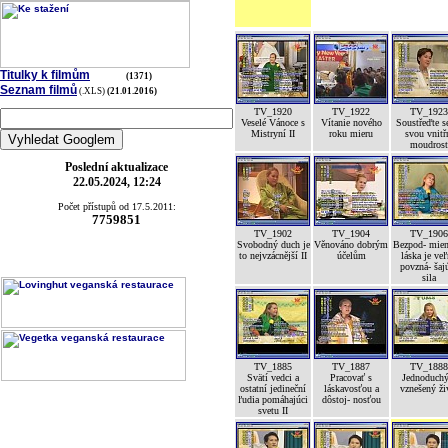
Titulky k filmům
(1371)
Seznam filmů
(.XLS)
(21.01.2016)
TV_1920
TV_1922
TV_1923
Veselé Vánoce s
Vítanie nového
Soustřeďte s
Mistryní II
roku mieru
svou vnitř
moudrost
Poslední aktualizace
22.05.2024, 12:24
Počet přístupů od 17.5.2011:
7759851
TV_1902
TV_1904
TV_1906
Svobodný duch je
Věnováno dobrým
Bezpod- mien
to nejvzácnější II
účelům
láska je ve
povzná- šaj
sila
TV_1885
TV_1887
TV_1888
Svätí vedci a
Pracovať s
Jednoduchý
ostatní jedineční
láskavosťou a
vznešený ži
ľudia pomáhajúci
dôstoj- nosťou
svetu II