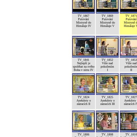
TV_1867
TV_1869
TV_1871
Putování
Putování
Putování
Mistryně do
Mistryně do
Mistryně 
Himálaje IV
Himálaje V
Himálaje 
TV_1841
TV_1852
TV_1853
Nejlepší je
Vůle nad
Vůle nad
spoléhat na svého
pokušením
pokušení
Boha v nitru IV
I
II
TV_1824
TV_1825
TV_1827
Anekdoty o
Anekdoty o
Anekdoty 
zázracích II
zázracích III
zázracích 
TV_1806
TV_1808
TV_1810