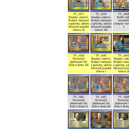
TV_1677
TV_1678
TV_1684
Breatha- riánství,
Breatha- riánství,
Buďte stál
Božské vlastnosti
Božské vlastnosti
nesobečtí
a způsoby, jakými
a způsoby, jakými
a bezpod- mí
Mistryně pomáhá
Mistryně pomáhá
I
lidstvu XI
lidstvu XII
TV_1636
TV_1642
TV_1643
Novoroční
Breatha- riánství,
Breatha- rián
předsevzetí být
Božské vlastnosti
Božské vlastn
blíže k Bohu XII
a způsoby, jakými
a způsoby, j
Mistryně pomáhá
Mistryně po
lidstvu I
lidstvu II
TV_1601
TV_1607
TV_1608
Novoroční
Novoroční
Novoročn
předsevzetí být
předsevzetí být
předsevzetí 
blíže k Bohu II
blíže k Bohu III
blíže k Boh