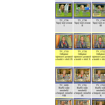
TV_1736
TV_1738
TV_1740
Tajný kód zvierat
Tajný kód zvierat
Tajný kód zvi
I
II
III
TV_1719
TV_1720
TV_1722
Odhalení
Odhalení
Odhalení
tajemství pyramid
tajemství pyramid
tajemství py
a kruhů v obilí IX
a kruhů v obilí X
a kruhů v obi
TV_1699
TV_1701
TV_1703
Buďte stále
Buďte stále
Buďte stál
nesobečtí
nesobečtí
nesobečtí
a bezpod- míneční
a bezpod- míneční
a bezpod- mí
VIII
IX
X