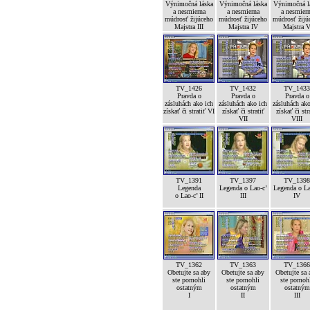
Výnimočná láska
Výnimočná láska
Výnimočná l
a nesmierna
a nesmierna
a nesmier
múdrosť žijúceho
múdrosť žijúceho
múdrosť žijú
Majstra III
Majstra IV
Majstra 
TV_1426
TV_1432
TV_1433
Pravda o
Pravda o
Pravda o
zásluhách ako ich
zásluhách ako ich
zásluhách ako
získať či stratiť VI
získať či stratiť
získať či str
VII
VIII
TV_1391
TV_1397
TV_1398
Legenda
Legenda o Lao-c’
Legenda o La
o Lao-c’ II
III
IV
TV_1362
TV_1363
TV_1366
Obetujte sa aby
Obetujte sa aby
Obetujte sa 
ste pomohli
ste pomohli
ste pomoh
ostatným
ostatným
ostatným
I
II
III