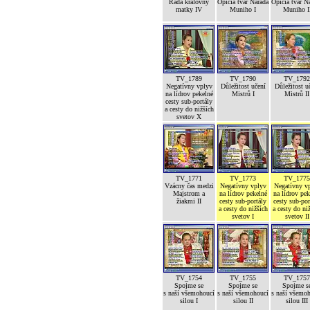
Rada královny
Opičia tvár Narada
Opičia tvár N
matky IV
Muniho I
Muniho I
TV_1789
TV_1790
TV_1792
Negatívny vplyv
Důležitost učení
Důležitost u
na lídrov pekelné
Mistrů I
Mistrů II
cesty sub-portály
a cesty do nižších
svetov X
TV_1771
TV_1773
TV_1775
Vzácny čas medzi
Negatívny vplyv
Negatívny v
Majstrom a
na lídrov pekelné
na lídrov pek
žiakmi II
cesty sub-portály
cesty sub-por
a cesty do nižších
a cesty do ni
svetov I
svetov II
TV_1754
TV_1755
TV_1757
Spojme se
Spojme se
Spojme s
s naší všemohoucí
s naší všemohoucí
s naší všemo
silou I
silou II
silou III