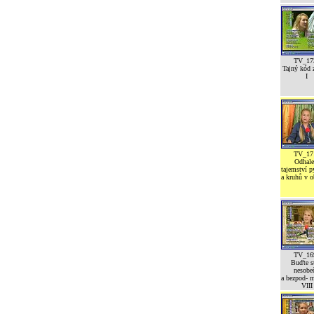
TV_17
Tajný kód z
I
TV_17
Odhale
tajemství 
a kruhů v o
TV_16
Buďte st
nesobeč
a bezpod- 
VIII