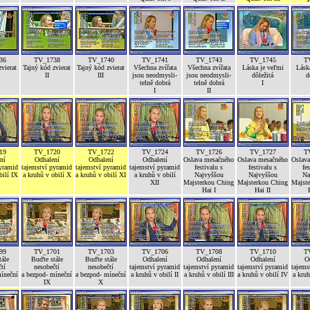
36
TV_1738
TV_1740
TV_1741
TV_1743
TV_1745
T
vierat
Tajný kód zvierat
Tajný kód zvierat
Všechna zvířata
Všechna zvířata
Láska je veľmi
Lásk
II
III
jsou neodmysli-
jsou neodmysli-
dôležitá
d
telně dobrá
telně dobrá
I
I
II
19
TV_1720
TV_1722
TV_1724
TV_1726
TV_1727
T
ní
Odhalení
Odhalení
Odhalení
Oslava mesačného
Oslava mesačného
Oslav
pyramid
tajemství pyramid
tajemství pyramid
tajemství pyramid
festivalu s
festivalu s
fe
bilí IX
a kruhů v obilí X
a kruhů v obilí XI
a kruhů v obilí
Najvyššou
Najvyššou
Na
XII
Majsterkou Ching
Majsterkou Ching
Majst
Hai I
Hai II
99
TV_1701
TV_1703
TV_1706
TV_1708
TV_1710
T
ále
Buďte stále
Buďte stále
Odhalení
Odhalení
Odhalení
O
tí
nesobečtí
nesobečtí
tajemství pyramid
tajemství pyramid
tajemství pyramid
tajems
míneční
a bezpod- míneční
a bezpod- míneční
a kruhů v obilí II
a kruhů v obilí III
a kruhů v obilí IV
a kruh
IX
X