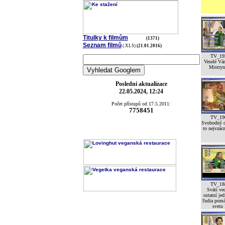
Titulky k filmům
(1371)
Seznam filmů
(.XLS)
(21.01.2016)
TV_19
Veselé Vá
Mistryní
Poslední aktualizace
22.05.2024, 12:24
Počet přístupů od 17.5.2011:
7758451
TV_19
Svobodný d
to nejvzácn
TV_18
Svätí ved
ostatní jed
ľudia pomá
svetu 