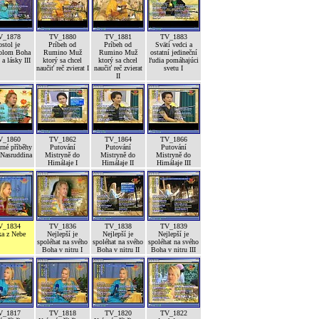
V_1878
TV_1880
TV_1881
TV_1883
stol je
Príbeh od
Príbeh od
Svätí vedci a
olom Boha
Rumino Muž
Rumino Muž
ostatní jedineční
a lásky III
ktorý sa chcel
ktorý sa chcel
ľudia pomáhajúci
naučiť reč zvierat I
naučiť reč zvierat
svetu I
II
V_1860
TV_1862
TV_1864
TV_1866
né příběhy
Putování
Putování
Putování
 Nasruddina
Mistryně do
Mistryně do
Mistryně do
Himálaje I
Himálaje II
Himálaje III
V_1834
TV_1836
TV_1838
TV_1839
ka z Nebe
Nejlepší je
Nejlepší je
Nejlepší je
spoléhat na svého
spoléhat na svého
spoléhat na svého
Boha v nitru I
Boha v nitru II
Boha v nitru III
V_1817
TV_1818
TV_1820
TV_1822