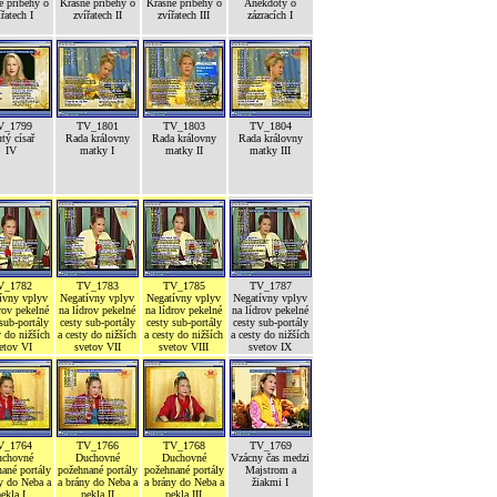
é příběhy o
Krásné příběhy o
Krásné příběhy o
Anekdoty o
ířatech I
zvířatech II
zvířatech III
zázracích I
V_1799
TV_1801
TV_1803
TV_1804
tý císař
Rada královny
Rada královny
Rada královny
IV
matky I
matky II
matky III
V_1782
TV_1783
TV_1785
TV_1787
ívny vplyv
Negatívny vplyv
Negatívny vplyv
Negatívny vplyv
rov pekelné
na lídrov pekelné
na lídrov pekelné
na lídrov pekelné
sub-portály
cesty sub-portály
cesty sub-portály
cesty sub-portály
y do nižších
a cesty do nižších
a cesty do nižších
a cesty do nižších
etov VI
svetov VII
svetov VIII
svetov IX
V_1764
TV_1766
TV_1768
TV_1769
chovné
Duchovné
Duchovné
Vzácny čas medzi
ané portály
požehnané portály
požehnané portály
Majstrom a
y do Neba a
a brány do Neba a
a brány do Neba a
žiakmi I
ekla I
pekla II
pekla III