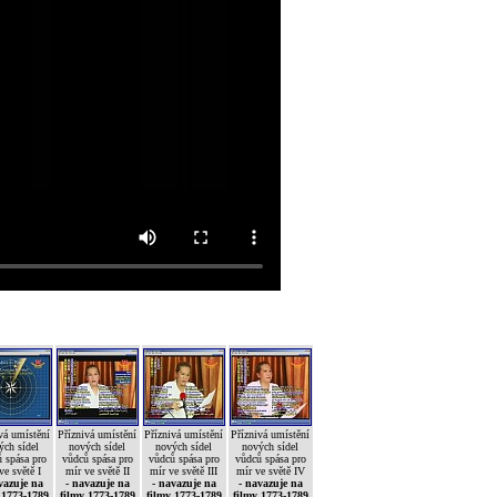
vá umístění
Příznivá umístění
Příznivá umístění
Příznivá umístění
ých sídel
nových sídel
nových sídel
nových sídel
 spása pro
vůdců spása pro
vůdců spása pro
vůdců spása pro
ve světě I
mír ve světě II
mír ve světě III
mír ve světě IV
vazuje na
- navazuje na
- navazuje na
- navazuje na
 1773-1789
filmy 1773-1789
filmy 1773-1789
filmy 1773-1789