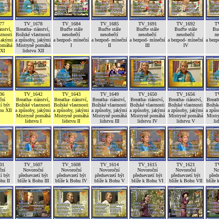
77
TV_1678
TV_1684
TV_1685
TV_1691
TV_1692
T
ánství,
Breatha- riánství,
Buďte stále
Buďte stále
Buďte stále
Buďte stále
Buď
tnosti
Božské vlastnosti
nesobečtí
nesobečtí
nesobečtí
nesobečtí
ne
 jakými
a způsoby, jakými
a bezpod- míneční
a bezpod- míneční
a bezpod- míneční
a bezpod- míneční
a bezp
pomáhá
Mistryně pomáhá
I
II
III
IV
 XI
lidstvu XII
36
TV_1642
TV_1643
TV_1649
TV_1650
TV_1656
T
ční
Breatha- riánství,
Breatha- riánství,
Breatha- riánství,
Breatha- riánství,
Breatha- riánství,
Breath
í být
Božské vlastnosti
Božské vlastnosti
Božské vlastnosti
Božské vlastnosti
Božské vlastnosti
Božské
hu XII
a způsoby, jakými
a způsoby, jakými
a způsoby, jakými
a způsoby, jakými
a způsoby, jakými
a způs
Mistryně pomáhá
Mistryně pomáhá
Mistryně pomáhá
Mistryně pomáhá
Mistryně pomáhá
Mistr
lidstvu I
lidstvu II
lidstvu III
lidstvu IV
lidstvu V
li
01
TV_1607
TV_1608
TV_1614
TV_1615
TV_1621
T
ční
Novoroční
Novoroční
Novoroční
Novoroční
Novoroční
No
í být
předsevzetí být
předsevzetí být
předsevzetí být
předsevzetí být
předsevzetí být
předs
hu II
blíže k Bohu III
blíže k Bohu IV
blíže k Bohu V
blíže k Bohu VI
blíže k Bohu VII
blíže 