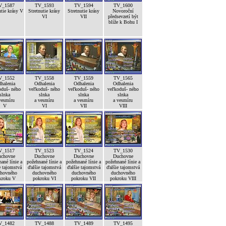
V_1587
TV_1593
TV_1594
TV_1600
utie krásy V
Stretnutie krásy
Stretnutie krásy
Novoroční
VI
VII
předsevzetí být
blíže k Bohu I
V_1552
TV_1558
TV_1559
TV_1565
halenia
Odhalenia
Odhalenia
Odhalenia
oduš- ného
veľkoduš- ného
veľkoduš- ného
veľkoduš- ného
slnka
slnka
slnka
slnka
vesmíru
a vesmíru
a vesmíru
a vesmíru
V
VI
VII
VIII
V_1517
TV_1523
TV_1524
TV_1530
chovne
Duchovne
Duchovne
Duchovne
ané línie a
požehnané línie a
požehnané línie a
požehnané línie a
e tajomstvá
ďalšie tajomstvá
ďalšie tajomstvá
ďalšie tajomstvá
hovného
duchovného
duchovného
duchovného
kroku V
pokroku VI
pokroku VII
pokroku VIII
V_1482
TV_1488
TV_1489
TV_1495