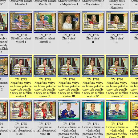
lovny
Opičia tvár Narada
Opičia tvár Narada
Šťastné stretnutie
Šťastné stretnutie
Sladký čas s
Krásn
IV
Muniho I
Muniho II
s Majsterkou I
s Majsterkou II
milovaným
zv
Hermitom
89
TV_1790
TV_1792
TV_1794
TV_1796
TV_1797
T
 vplyv
Důležitost učení
Důležitost učení
Žlutý císař
Žlutý císař
Žlutý císař
Žlu
ekelné
Mistrů I
Mistrů II
I
II
III
ortály
nižších
 X
71
TV_1773
TV_1775
TV_1776
TV_1778
TV_1780
T
 medzi
Negatívny vplyv
Negatívny vplyv
Negatívny vplyv
Negatívny vplyv
Negatívny vplyv
Negat
m a
na lídrov pekelné
na lídrov pekelné
na lídrov pekelné
na lídrov pekelné
na lídrov pekelné
na líd
II
cesty sub-portály
cesty sub-portály
cesty sub-portály
cesty sub-portály
cesty sub-portály
cesty 
a cesty do nižších
a cesty do nižších
a cesty do nižších
a cesty do nižších
a cesty do nižších
a cest
svetov I
svetov II
svetov III
svetov IV
svetov V
sv
54
TV_1755
TV_1757
TV_1759
TV_1761
TV_1762
T
 se
Spojme se
Spojme se
Učenie súfizmu a
Učenie súfizmu a
Učenie súfizmu a
Du
mohoucí
s naší všemohoucí
s naší všemohoucí
výnimočná
výnimočná
výnimočná
požehn
I
silou II
silou III
podstata Metódy
podstata Metódy
podstata Metódy
a brán
Quan Yin I
Quan Yin II
Quan Yin III
p