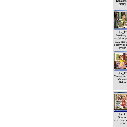
Rada krá
matky 
TV_17
Negatívny
na lídrov p
cesty sub-p
a cesty do 
svetov
TV_17
Vzácny čas
Majstro
žiakmi 
TV_17
Spojme
s naší vše
silou 