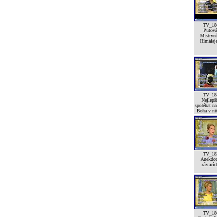
TV_18
Putová
Mistryn
Himálaj
TV_18
Nejlepší
spoléhat na
Boha v ni
TV_18
Anekdot
zázracíc
TV_18