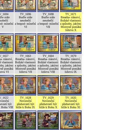
V_1694
TV_1696
TV_1698
TV_1671
te stále
Buďte stále
Buďte stále
Breatha- riánství,
sobečtí
nesobečtí
nesobečtí
Božské vlastnosti
od- míneční
a bezpod- míneční
a bezpod- míneční
a způsoby, jakými
V
VI
VII
Mistryně pomáhá
lidstvu X
V_1657
TV_1663
TV_1664
TV_1670
a- riánství,
Breatha- riánství,
Breatha- riánství,
Breatha- riánství,
 vlastnosti
Božské vlastnosti
Božské vlastnosti
Božské vlastnosti
oby, jakými
a způsoby, jakými
a způsoby, jakými
a způsoby, jakými
yně pomáhá
Mistryně pomáhá
Mistryně pomáhá
Mistryně pomáhá
dstvu VI
lidstvu VII
lidstvu VIII
lidstvu IX
V_1622
TV_1628
TV_1629
TV_1635
voroční
Novoroční
Novoroční
Novoroční
evzetí být
předsevzetí být
předsevzetí být
předsevzetí být
k Bohu VIII
blíže k Bohu IX
blíže k Bohu X
blíže k Bohu XI