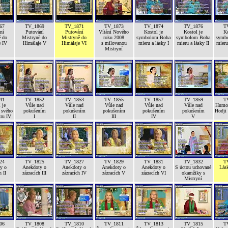
67
TV_1869
TV_1871
TV_1873
TV_1874
TV_1876
T
ní
Putování
Putování
Vítání Nového
Kostol je
Kostol je
Ko
ě do
Mistryně do
Mistryně do
roku 2008
symbolom Boha
symbolom Boha
symb
e IV
Himálaje V
Himálaje VI
s milovanou
mieru a lásky I
mieru a lásky II
mieru 
Mistryní
41
TV_1852
TV_1853
TV_1855
TV_1857
TV_1859
T
 je
Vůle nad
Vůle nad
Vůle nad
Vůle nad
Vůle nad
Humor
 svého
pokušením
pokušením
pokušením
pokušením
pokušením
Hodji
tru IV
I
II
III
IV
V
24
TV_1825
TV_1827
TV_1829
TV_1831
TV_1832
T
y o
Anekdoty o
Anekdoty o
Anekdoty o
Anekdoty o
S úctou uchované
Lás
h II
zázracích III
zázracích IV
zázracích V
zázracích VI
okamžiky s
Mistryní
06
TV_1808
TV_1810
TV_1811
TV_1813
TV_1815
T