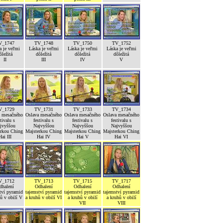
V_1747
TV_1748
TV_1750
TV_1752
a je veľmi
Láska je veľmi
Láska je veľmi
Láska je veľmi
ôležitá
dôležitá
dôležitá
dôležitá
II
III
IV
V
V_1729
TV_1731
TV_1733
TV_1734
a mesačného
Oslava mesačného
Oslava mesačného
Oslava mesačného
stivalu s
festivalu s
festivalu s
festivalu s
jvyššou
Najvyššou
Najvyššou
Najvyššou
erkou Ching
Majsterkou Ching
Majsterkou Ching
Majsterkou Ching
Hai III
Hai IV
Hai V
Hai VI
V_1712
TV_1713
TV_1715
TV_1717
dhalení
Odhalení
Odhalení
Odhalení
tví pyramid
tajemství pyramid
tajemství pyramid
tajemství pyramid
ů v obilí V
a kruhů v obilí VI
a kruhů v obilí
a kruhů v obilí
VII
VIII