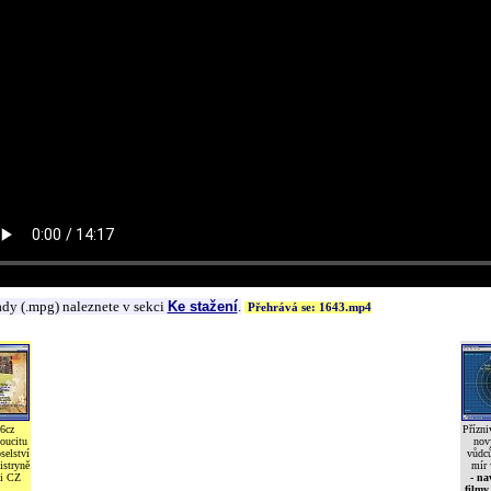
ady (.mpg) naleznete v sekci
Ke stažení
.
Přehrává se: 1643.mp4
6cz
Přízni
oucitu
nov
selství
vůdců
istryně
mír 
i CZ
- na
filmy