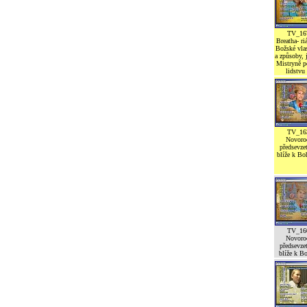
TV_16
Breatha- ri
Božské vlas
a způsoby,
Mistryně 
lidstvu
TV_16
Novoro
předsevzet
blíže k Bo
TV_16
Novoro
předsevzet
blíže k Bo