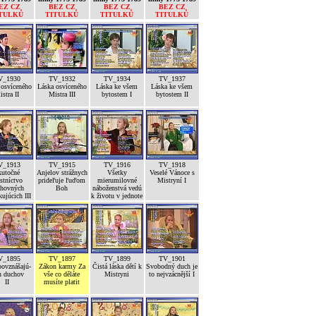
EZ CZ
BEZ CZ
BEZ CZ
BEZ CZ
TULKŮ
TITULKŮ
TITULKŮ
TITULKŮ
V_1930
TV_1932
TV_1934
TV_1937
 osvíceného
Láska osvíceného
Láska ke všem
Láska ke všem
stra II
Mistra III
bytostem I
bytostem II
V_1913
TV_1915
TV_1916
TV_1918
kutočné
Anjelov strážnych
Všetky
Veselé Vánoce s
stníctvo
prideľuje ľuďom
mierumilovné
Mistryní I
hovných
Boh
náboženstvá vedú
kujúcich III
k životu v jednote
V_1895
TV_1897
TV_1899
TV_1901
povznášajú-
Zákon karmy Za
Čistá láska dětí k
Svobodný duch je
h duchov
vše co děláte
Mistryni
to nejvzácnější I
II
musíte platit