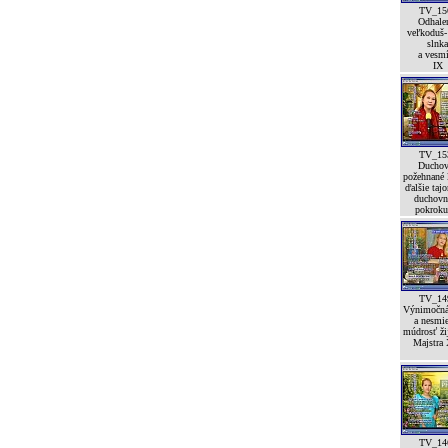
TV_15
Odhale
veľkoduš-
slnka
a vesm
IX
TV_15
Duchov
požehnané l
ďalšie taj
duchovn
pokroku
TV_14
Výnimočná
a nesmi
múdrosť ži
Majstra 
TV_14