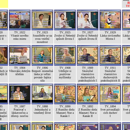
B
TI
20
TV_1922
TV_1923
TV_1925
TV_1927
TV_1929
T
noce s
Vítanie nového
Soustřeďte se na
Zvolte si Nebeský
Zvolte si Nebeský
Láska osvíceného
Láska
 II
roku mieru
svou vnitřní
způsob života I
způsob života II
Mistra I
Mi
moudrost
02
TV_1904
TV_1906
TV_1908
TV_1909
TV_1911
T
uch je
Věnováno dobrým
Bezpod- mienečná
Udržujte si
Skutočné
Skutočné
S
ější II
účelům
láska je veľmi
pozitívne
vlastníctvo
vlastníctvo
vla
povzná- šajúca
myšlienky
duchovných
duchovných
duc
sila
praktikujúcich I
praktikujúcich II
prakti
85
TV_1887
TV_1888
TV_1890
TV_1892
TV_1894
T
ci a
Pracovať s
Jednoduchý a
Z Rumiho diela
Z Rumiho diela
Svet povznášajú-
Svet 
ineční
láskavosťou a
vznešený život
Masnavi Noe a
Masnavi Noe a
cich duchov
cic
hajúci
dôstoj- nosťou
Kanán I
Kanán II
I
II