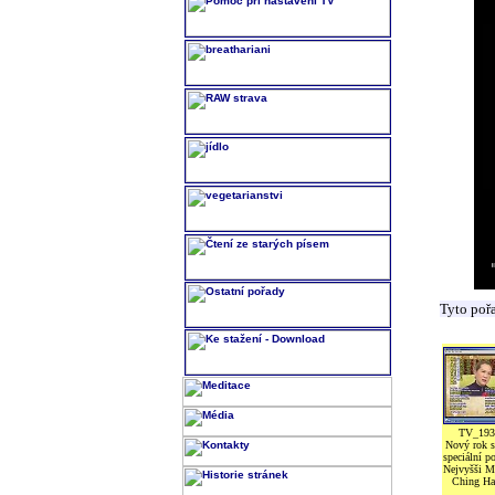
Tyto poř
TV_193
Nový rok s
speciální po
Nejvyšši M
Ching Ha