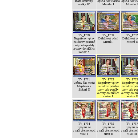
Rada královny
Opičia tvár Narada
Opičia tvár N
matky IV
Muniho I
Muniho I
TV_1789
TV_1790
TV_1792
Negatívny vplyv
Důležitost učení
Důležitost u
na lídrov pekelné
Mistrů I
Mistrů II
cesty sub-portály
a cesty do nižších
svetov X
TV_1771
TV_1773
TV_1775
Vzácny čas medzi
Negatívny vplyv
Negatívny v
Majstrom a
na lídrov pekelné
na lídrov pek
žiakmi II
cesty sub-portály
cesty sub-por
a cesty do nižších
a cesty do ni
svetov I
svetov II
TV_1754
TV_1755
TV_1757
Spojme se
Spojme se
Spojme s
s naší všemohoucí
s naší všemohoucí
s naší všemo
silou I
silou II
silou III