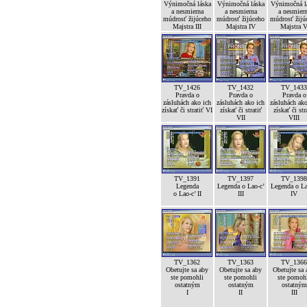
Výnimočná láska
Výnimočná láska
Výnimočná l
a nesmierna
a nesmierna
a nesmier
múdrosť žijúceho
múdrosť žijúceho
múdrosť žijú
Majstra III
Majstra IV
Majstra 
TV_1426
TV_1432
TV_1433
Pravda o
Pravda o
Pravda o
zásluhách ako ich
zásluhách ako ich
zásluhách ako
získať či stratiť VI
získať či stratiť
získať či str
VII
VIII
TV_1391
TV_1397
TV_1398
Legenda
Legenda o Lao-c’
Legenda o La
o Lao-c’ II
III
IV
TV_1362
TV_1363
TV_1366
Obetujte sa aby
Obetujte sa aby
Obetujte sa 
ste pomohli
ste pomohli
ste pomoh
ostatným
ostatným
ostatným
I
II
III