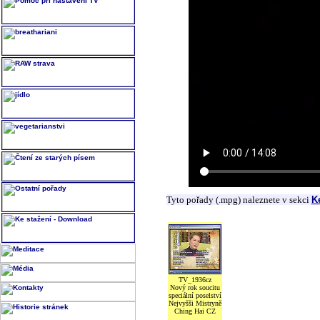
Tyto pořady (.mpg) naleznete v sekci
K
TV_1936cz
Nový rok soucitu
speciální poselství
Nejvyšši Mistryně
Ching Hai CZ