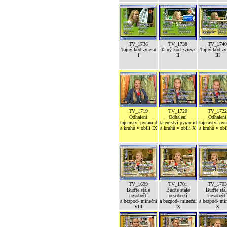
TV_1736
TV_1738
TV_1740
Tajný kód zvierat
Tajný kód zvierat
Tajný kód zvi
I
II
III
TV_1719
TV_1720
TV_1722
Odhalení
Odhalení
Odhalení
tajemství pyramid
tajemství pyramid
tajemství py
a kruhů v obilí IX
a kruhů v obilí X
a kruhů v obi
TV_1699
TV_1701
TV_1703
Buďte stále
Buďte stále
Buďte stál
nesobečtí
nesobečtí
nesobečtí
a bezpod- míneční
a bezpod- míneční
a bezpod- mí
VIII
IX
X