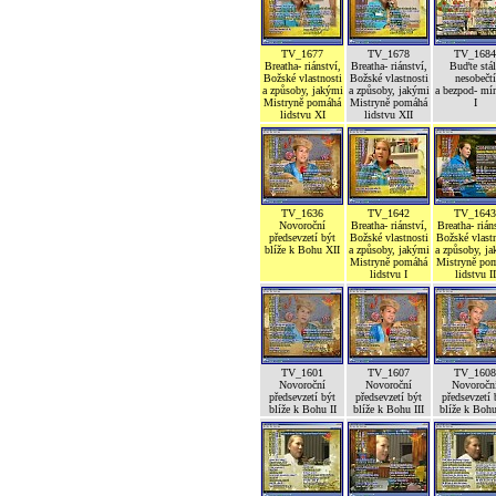
TV_1677
TV_1678
TV_1684
Breatha- riánství,
Breatha- riánství,
Buďte stál
Božské vlastnosti
Božské vlastnosti
nesobečtí
a způsoby, jakými
a způsoby, jakými
a bezpod- mí
Mistryně pomáhá
Mistryně pomáhá
I
lidstvu XI
lidstvu XII
TV_1636
TV_1642
TV_1643
Novoroční
Breatha- riánství,
Breatha- rián
předsevzetí být
Božské vlastnosti
Božské vlastn
blíže k Bohu XII
a způsoby, jakými
a způsoby, j
Mistryně pomáhá
Mistryně po
lidstvu I
lidstvu II
TV_1601
TV_1607
TV_1608
Novoroční
Novoroční
Novoročn
předsevzetí být
předsevzetí být
předsevzetí 
blíže k Bohu II
blíže k Bohu III
blíže k Boh