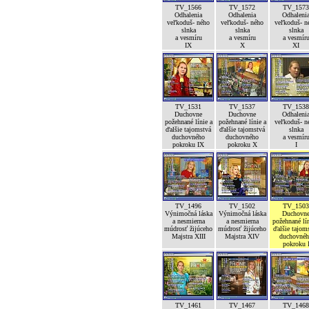
TV_1566
TV_1572
TV_1573
Odhalenia
Odhalenia
Odhaleni
veľkoduš- ného
veľkoduš- ného
veľkoduš- n
slnka
slnka
slnka
a vesmíru
a vesmíru
a vesmír
IX
X
XI
TV_1531
TV_1537
TV_1538
Duchovne
Duchovne
Odhaleni
požehnané línie a
požehnané línie a
veľkoduš- n
ďalšie tajomstvá
ďalšie tajomstvá
slnka
duchovného
duchovného
a vesmír
pokroku IX
pokroku X
I
TV_1496
TV_1502
TV_1503
Výnimočná láska
Výnimočná láska
Duchovn
a nesmierna
a nesmierna
požehnané lín
múdrosť žijúceho
múdrosť žijúceho
ďalšie tajom
Majstra XIII
Majstra XIV
duchovné
pokroku 
TV_1461
TV_1467
TV_1468