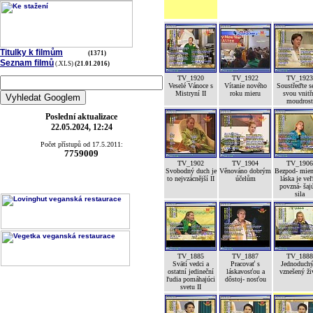
Titulky k filmům
(1371)
Seznam filmů
(.XLS)
(21.01.2016)
TV_1920
TV_1922
TV_1923
Veselé Vánoce s
Vítanie nového
Soustřeďte s
Mistryní II
roku mieru
svou vnitř
moudrost
Poslední aktualizace
22.05.2024, 12:24
Počet přístupů od 17.5.2011:
7759009
TV_1902
TV_1904
TV_1906
Svobodný duch je
Věnováno dobrým
Bezpod- mien
to nejvzácnější II
účelům
láska je ve
povzná- šaj
sila
TV_1885
TV_1887
TV_1888
Svätí vedci a
Pracovať s
Jednoduchý
ostatní jedineční
láskavosťou a
vznešený ži
ľudia pomáhajúci
dôstoj- nosťou
svetu II