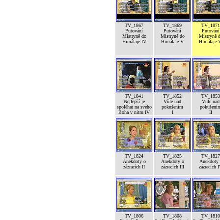
TV_1867
TV_1869
TV_1871
Putování
Putování
Putování
Mistryně do
Mistryně do
Mistryně 
Himálaje IV
Himálaje V
Himálaje 
TV_1841
TV_1852
TV_1853
Nejlepší je
Vůle nad
Vůle nad
spoléhat na svého
pokušením
pokušení
Boha v nitru IV
I
II
TV_1824
TV_1825
TV_1827
Anekdoty o
Anekdoty o
Anekdoty 
zázracích II
zázracích III
zázracích 
TV_1806
TV_1808
TV_1810