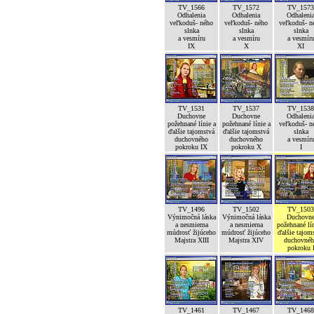
TV_1566
TV_1572
TV_1573
Odhalenia
Odhalenia
Odhaleni
veľkoduš- ného
veľkoduš- ného
veľkoduš- n
slnka
slnka
slnka
a vesmíru
a vesmíru
a vesmír
IX
X
XI
TV_1531
TV_1537
TV_1538
Duchovne
Duchovne
Odhaleni
požehnané línie a
požehnané línie a
veľkoduš- n
ďalšie tajomstvá
ďalšie tajomstvá
slnka
duchovného
duchovného
a vesmír
pokroku IX
pokroku X
I
TV_1496
TV_1502
TV_1503
Výnimočná láska
Výnimočná láska
Duchovn
a nesmierna
a nesmierna
požehnané lín
múdrosť žijúceho
múdrosť žijúceho
ďalšie tajom
Majstra XIII
Majstra XIV
duchovné
pokroku 
TV_1461
TV_1467
TV_1468