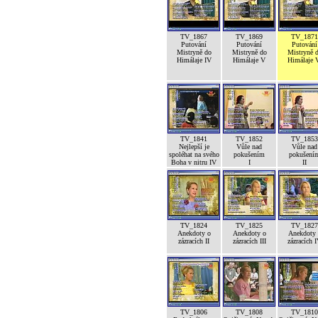
TV_1867
TV_1869
TV_1871
Putování
Putování
Putování
Mistryně do
Mistryně do
Mistryně 
Himálaje IV
Himálaje V
Himálaje 
TV_1841
TV_1852
TV_1853
Nejlepší je
Vůle nad
Vůle nad
spoléhat na svého
pokušením
pokušení
Boha v nitru IV
I
II
TV_1824
TV_1825
TV_1827
Anekdoty o
Anekdoty o
Anekdoty 
zázracích II
zázracích III
zázracích 
TV_1806
TV_1808
TV_1810