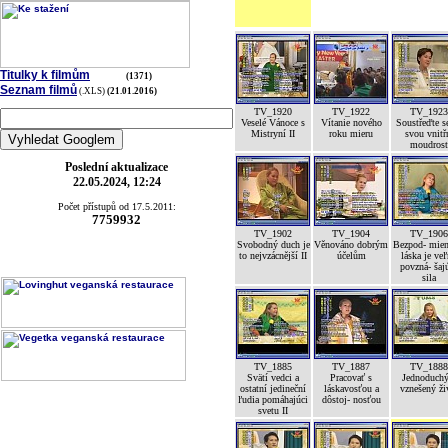
Titulky k filmům
(1371)
Seznam filmů
(.XLS)
(21.01.2016)
TV_1920
TV_1922
TV_1923
Veselé Vánoce s
Vítanie nového
Soustřeďte s
Mistryní II
roku mieru
svou vnitř
moudrost
Poslední aktualizace
22.05.2024, 12:24
Počet přístupů od 17.5.2011:
7759932
TV_1902
TV_1904
TV_1906
Svobodný duch je
Věnováno dobrým
Bezpod- mien
to nejvzácnější II
účelům
láska je ve
povzná- šaj
sila
TV_1885
TV_1887
TV_1888
Svätí vedci a
Pracovať s
Jednoduchý
ostatní jedineční
láskavosťou a
vznešený ži
ľudia pomáhajúci
dôstoj- nosťou
svetu II