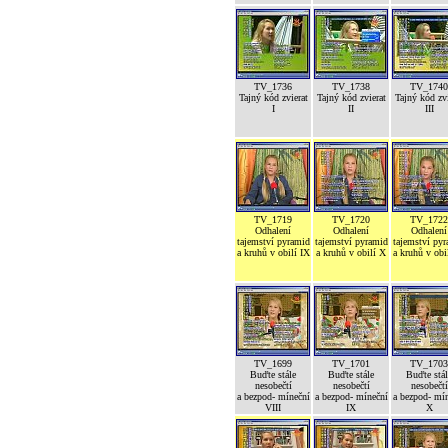
TV_1736
TV_1738
TV_1740
Tajný kód zvierat
Tajný kód zvierat
Tajný kód zvi
I
II
III
TV_1719
TV_1720
TV_1722
Odhalení
Odhalení
Odhalení
tajemství pyramid
tajemství pyramid
tajemství py
a kruhů v obilí IX
a kruhů v obilí X
a kruhů v obi
TV_1699
TV_1701
TV_1703
Buďte stále
Buďte stále
Buďte stál
nesobečtí
nesobečtí
nesobečtí
a bezpod- míneční
a bezpod- míneční
a bezpod- mí
VIII
IX
X