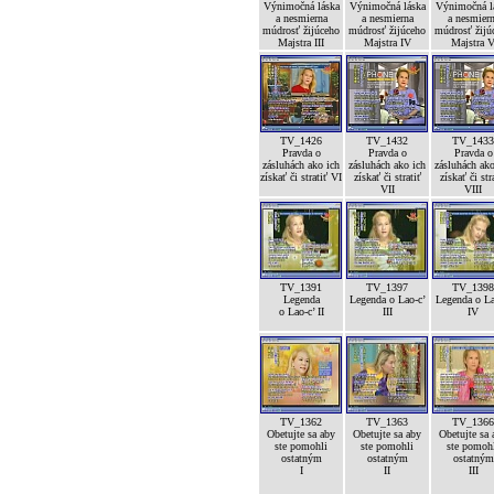
Výnimočná láska
Výnimočná láska
Výnimočná l
a nesmierna
a nesmierna
a nesmier
múdrosť žijúceho
múdrosť žijúceho
múdrosť žijú
Majstra III
Majstra IV
Majstra 
TV_1426
TV_1432
TV_1433
Pravda o
Pravda o
Pravda o
zásluhách ako ich
zásluhách ako ich
zásluhách ako
získať či stratiť VI
získať či stratiť
získať či str
VII
VIII
TV_1391
TV_1397
TV_1398
Legenda
Legenda o Lao-c’
Legenda o La
o Lao-c’ II
III
IV
TV_1362
TV_1363
TV_1366
Obetujte sa aby
Obetujte sa aby
Obetujte sa 
ste pomohli
ste pomohli
ste pomoh
ostatným
ostatným
ostatným
I
II
III