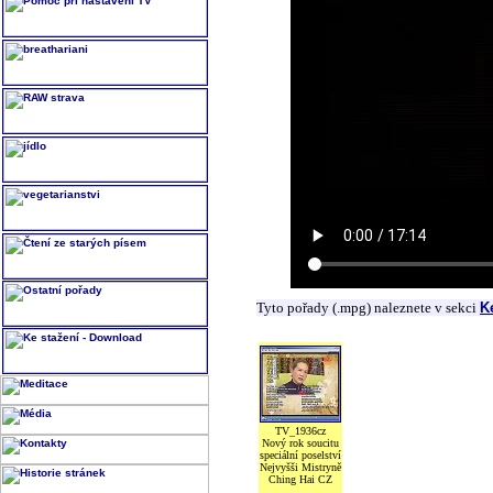
Tyto pořady (.mpg) naleznete v sekci
K
TV_1936cz
Nový rok soucitu
speciální poselství
Nejvyšši Mistryně
Ching Hai CZ