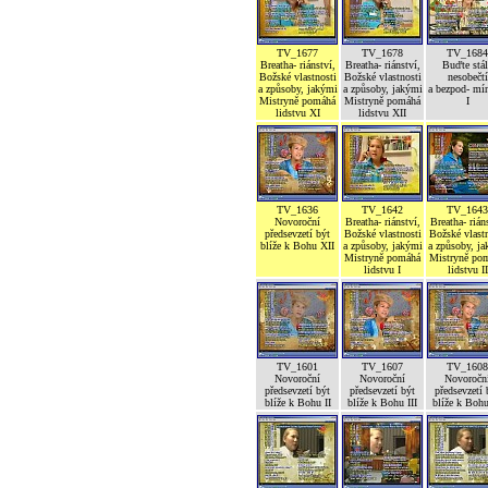
TV_1677
TV_1678
TV_1684
Breatha- riánství,
Breatha- riánství,
Buďte stál
Božské vlastnosti
Božské vlastnosti
nesobečtí
a způsoby, jakými
a způsoby, jakými
a bezpod- mí
Mistryně pomáhá
Mistryně pomáhá
I
lidstvu XI
lidstvu XII
TV_1636
TV_1642
TV_1643
Novoroční
Breatha- riánství,
Breatha- rián
předsevzetí být
Božské vlastnosti
Božské vlastn
blíže k Bohu XII
a způsoby, jakými
a způsoby, j
Mistryně pomáhá
Mistryně po
lidstvu I
lidstvu II
TV_1601
TV_1607
TV_1608
Novoroční
Novoroční
Novoročn
předsevzetí být
předsevzetí být
předsevzetí 
blíže k Bohu II
blíže k Bohu III
blíže k Boh