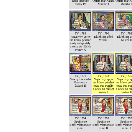
Rada královny
Opičia tvár Narada
Opičia tvár N
matky IV
Muniho I
Muniho I
TV_1789
TV_1790
TV_1792
Negatívny vplyv
Důležitost učení
Důležitost u
na lídrov pekelné
Mistrů I
Mistrů II
cesty sub-portály
a cesty do nižších
svetov X
TV_1771
TV_1773
TV_1775
Vzácny čas medzi
Negatívny vplyv
Negatívny v
Majstrom a
na lídrov pekelné
na lídrov pek
žiakmi II
cesty sub-portály
cesty sub-por
a cesty do nižších
a cesty do ni
svetov I
svetov II
TV_1754
TV_1755
TV_1757
Spojme se
Spojme se
Spojme s
s naší všemohoucí
s naší všemohoucí
s naší všemo
silou I
silou II
silou III