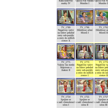
Rada královny
Opičia tvár Narada
Opičia tvár N
matky IV
Muniho I
Muniho I
TV_1789
TV_1790
TV_1792
Negatívny vplyv
Důležitost učení
Důležitost u
na lídrov pekelné
Mistrů I
Mistrů II
cesty sub-portály
a cesty do nižších
svetov X
TV_1771
TV_1773
TV_1775
Vzácny čas medzi
Negatívny vplyv
Negatívny v
Majstrom a
na lídrov pekelné
na lídrov pek
žiakmi II
cesty sub-portály
cesty sub-por
a cesty do nižších
a cesty do ni
svetov I
svetov II
TV_1754
TV_1755
TV_1757
Spojme se
Spojme se
Spojme s
s naší všemohoucí
s naší všemohoucí
s naší všemo
silou I
silou II
silou III