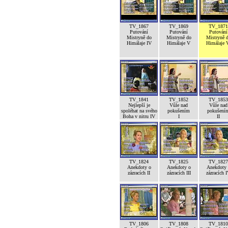
TV_1867
TV_1869
TV_1871
Putování
Putování
Putování
Mistryně do
Mistryně do
Mistryně 
Himálaje IV
Himálaje V
Himálaje 
TV_1841
TV_1852
TV_1853
Nejlepší je
Vůle nad
Vůle nad
spoléhat na svého
pokušením
pokušení
Boha v nitru IV
I
II
TV_1824
TV_1825
TV_1827
Anekdoty o
Anekdoty o
Anekdoty 
zázracích II
zázracích III
zázracích 
TV_1806
TV_1808
TV_1810