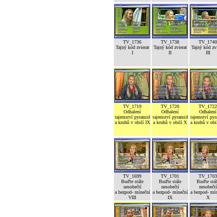
TV_1736
TV_1738
TV_1740
Tajný kód zvierat
Tajný kód zvierat
Tajný kód zvi
I
II
III
TV_1719
TV_1720
TV_1722
Odhalení
Odhalení
Odhalení
tajemství pyramid
tajemství pyramid
tajemství py
a kruhů v obilí IX
a kruhů v obilí X
a kruhů v obi
TV_1699
TV_1701
TV_1703
Buďte stále
Buďte stále
Buďte stál
nesobečtí
nesobečtí
nesobečtí
a bezpod- míneční
a bezpod- míneční
a bezpod- mí
VIII
IX
X