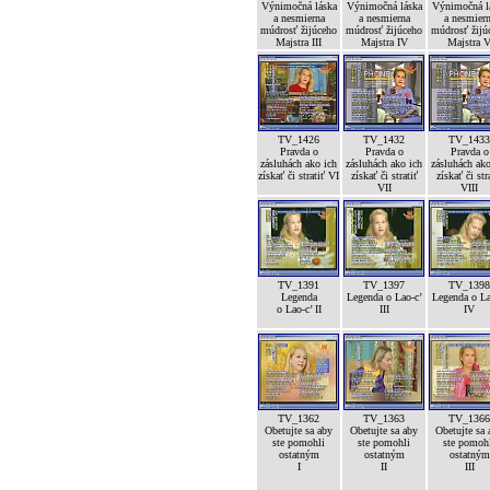
Výnimočná láska
Výnimočná láska
Výnimočná l
a nesmierna
a nesmierna
a nesmier
múdrosť žijúceho
múdrosť žijúceho
múdrosť žijú
Majstra III
Majstra IV
Majstra 
TV_1426
TV_1432
TV_1433
Pravda o
Pravda o
Pravda o
zásluhách ako ich
zásluhách ako ich
zásluhách ako
získať či stratiť VI
získať či stratiť
získať či str
VII
VIII
TV_1391
TV_1397
TV_1398
Legenda
Legenda o Lao-c’
Legenda o La
o Lao-c’ II
III
IV
TV_1362
TV_1363
TV_1366
Obetujte sa aby
Obetujte sa aby
Obetujte sa 
ste pomohli
ste pomohli
ste pomoh
ostatným
ostatným
ostatným
I
II
III