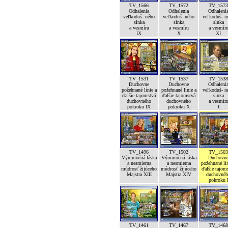
TV_1566
TV_1572
TV_1573
Odhalenia
Odhalenia
Odhaleni
veľkoduš- ného
veľkoduš- ného
veľkoduš- n
slnka
slnka
slnka
a vesmíru
a vesmíru
a vesmír
IX
X
XI
TV_1531
TV_1537
TV_1538
Duchovne
Duchovne
Odhaleni
požehnané línie a
požehnané línie a
veľkoduš- n
ďalšie tajomstvá
ďalšie tajomstvá
slnka
duchovného
duchovného
a vesmír
pokroku IX
pokroku X
I
TV_1496
TV_1502
TV_1503
Výnimočná láska
Výnimočná láska
Duchovn
a nesmierna
a nesmierna
požehnané lín
múdrosť žijúceho
múdrosť žijúceho
ďalšie tajom
Majstra XIII
Majstra XIV
duchovné
pokroku 
TV_1461
TV_1467
TV_1468