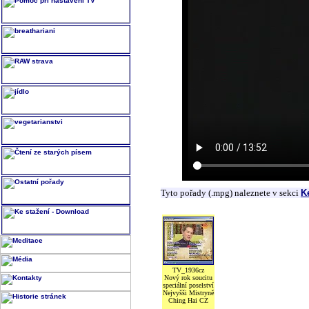
Tyto pořady (.mpg) naleznete v sekci
K
TV_1936cz
Nový rok soucitu
speciální poselství
Nejvyšši Mistryně
Ching Hai CZ