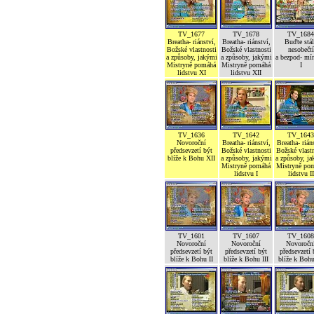
TV_1677
TV_1678
TV_1684
Breatha- riánství,
Breatha- riánství,
Buďte stál
Božské vlastnosti
Božské vlastnosti
nesobečtí
a způsoby, jakými
a způsoby, jakými
a bezpod- mí
Mistryně pomáhá
Mistryně pomáhá
I
lidstvu XI
lidstvu XII
TV_1636
TV_1642
TV_1643
Novoroční
Breatha- riánství,
Breatha- rián
předsevzetí být
Božské vlastnosti
Božské vlastn
blíže k Bohu XII
a způsoby, jakými
a způsoby, j
Mistryně pomáhá
Mistryně po
lidstvu I
lidstvu II
TV_1601
TV_1607
TV_1608
Novoroční
Novoroční
Novoročn
předsevzetí být
předsevzetí být
předsevzetí 
blíže k Bohu II
blíže k Bohu III
blíže k Boh