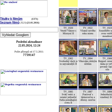
Titulky k filmům
(1371)
Seznam filmů
(.XLS)
(21.01.2016)
TV_1920
TV_1922
TV_1923
Veselé Vánoce s
Vítanie nového
Soustřeďte s
Mistryní II
roku mieru
svou vnitř
moudrost
Poslední aktualizace
22.05.2024, 12:24
Počet přístupů od 17.5.2011:
7759147
TV_1902
TV_1904
TV_1906
Svobodný duch je
Věnováno dobrým
Bezpod- mien
to nejvzácnější II
účelům
láska je ve
povzná- šaj
sila
TV_1885
TV_1887
TV_1888
Svätí vedci a
Pracovať s
Jednoduchý
ostatní jedineční
láskavosťou a
vznešený ži
ľudia pomáhajúci
dôstoj- nosťou
svetu II