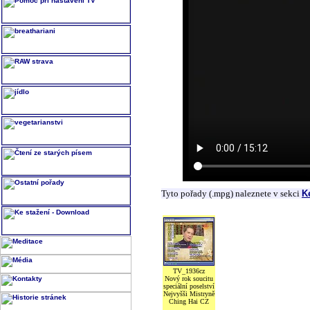
Tyto pořady (.mpg) naleznete v sekci
K
TV_1936cz
Nový rok soucitu
speciální poselství
Nejvyšši Mistryně
Ching Hai CZ