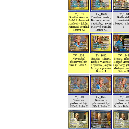
TV_1677
TV_1678
TV_1684
Breatha- riánství,
Breatha- riánství,
Buďte stál
Božské vlastnosti
Božské vlastnosti
nesobečtí
a způsoby, jakými
a způsoby, jakými
a bezpod- mí
Mistryně pomáhá
Mistryně pomáhá
I
lidstvu XI
lidstvu XII
TV_1636
TV_1642
TV_1643
Novoroční
Breatha- riánství,
Breatha- rián
předsevzetí být
Božské vlastnosti
Božské vlastn
blíže k Bohu XII
a způsoby, jakými
a způsoby, j
Mistryně pomáhá
Mistryně po
lidstvu I
lidstvu II
TV_1601
TV_1607
TV_1608
Novoroční
Novoroční
Novoročn
předsevzetí být
předsevzetí být
předsevzetí 
blíže k Bohu II
blíže k Bohu III
blíže k Boh