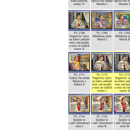
Rada královny
Opičia tvár Narada
Opičia tvár N
matky IV
Muniho I
Muniho I
TV_1789
TV_1790
TV_1792
Negatívny vplyv
Důležitost učení
Důležitost u
na lídrov pekelné
Mistrů I
Mistrů II
cesty sub-portály
a cesty do nižších
svetov X
TV_1771
TV_1773
TV_1775
Vzácny čas medzi
Negatívny vplyv
Negatívny v
Majstrom a
na lídrov pekelné
na lídrov pek
žiakmi II
cesty sub-portály
cesty sub-por
a cesty do nižších
a cesty do ni
svetov I
svetov II
TV_1754
TV_1755
TV_1757
Spojme se
Spojme se
Spojme s
s naší všemohoucí
s naší všemohoucí
s naší všemo
silou I
silou II
silou III