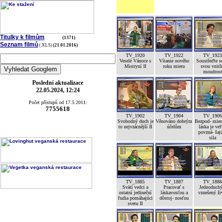
Titulky k filmům
(1371)
Seznam filmů
(.XLS)
(21.01.2016)
TV_1920
TV_1922
TV_1923
Veselé Vánoce s
Vítanie nového
Soustřeďte s
Mistryní II
roku mieru
svou vnitř
moudrost
Poslední aktualizace
22.05.2024, 12:24
Počet přístupů od 17.5.2011:
7755618
TV_1902
TV_1904
TV_1906
Svobodný duch je
Věnováno dobrým
Bezpod- mien
to nejvzácnější II
účelům
láska je ve
povzná- šaj
sila
TV_1885
TV_1887
TV_1888
Svätí vedci a
Pracovať s
Jednoduchý
ostatní jedineční
láskavosťou a
vznešený ži
ľudia pomáhajúci
dôstoj- nosťou
svetu II