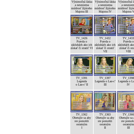
Výnimočná láska
Výnimočná láska
Výnimočná l
a nesmierna
a nesmierna
a nesmier
múdrosť žijúceho
múdrosť žijúceho
múdrosť žijú
Majstra III
Majstra IV
Majstra 
TV_1426
TV_1432
TV_1433
Pravda o
Pravda o
Pravda o
zásluhách ako ich
zásluhách ako ich
zásluhách ako
získať či stratiť VI
získať či stratiť
získať či str
VII
VIII
TV_1391
TV_1397
TV_1398
Legenda
Legenda o Lao-c’
Legenda o La
o Lao-c’ II
III
IV
TV_1362
TV_1363
TV_1366
Obetujte sa aby
Obetujte sa aby
Obetujte sa 
ste pomohli
ste pomohli
ste pomoh
ostatným
ostatným
ostatným
I
II
III