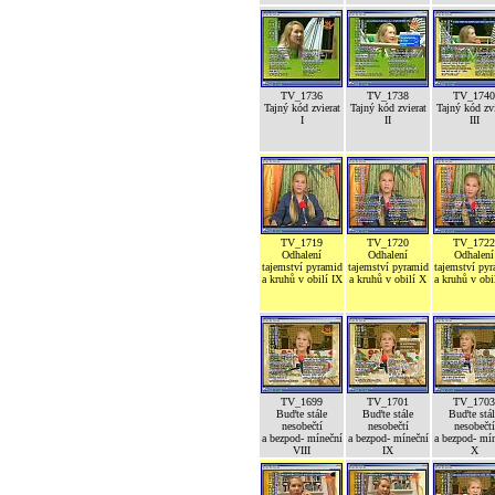
TV_1736
TV_1738
TV_1740
Tajný kód zvierat
Tajný kód zvierat
Tajný kód zvi
I
II
III
TV_1719
TV_1720
TV_1722
Odhalení
Odhalení
Odhalení
tajemství pyramid
tajemství pyramid
tajemství py
a kruhů v obilí IX
a kruhů v obilí X
a kruhů v obi
TV_1699
TV_1701
TV_1703
Buďte stále
Buďte stále
Buďte stál
nesobečtí
nesobečtí
nesobečtí
a bezpod- míneční
a bezpod- míneční
a bezpod- mí
VIII
IX
X