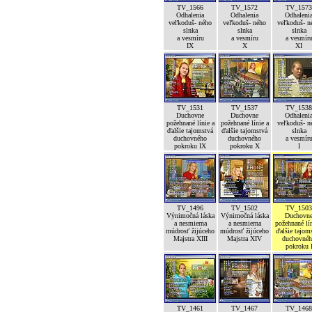
TV_1566
TV_1572
TV_1573
Odhalenia
Odhalenia
Odhaleni
veľkoduš- ného
veľkoduš- ného
veľkoduš- n
slnka
slnka
slnka
a vesmíru
a vesmíru
a vesmír
IX
X
XI
TV_1531
TV_1537
TV_1538
Duchovne
Duchovne
Odhaleni
požehnané línie a
požehnané línie a
veľkoduš- n
ďalšie tajomstvá
ďalšie tajomstvá
slnka
duchovného
duchovného
a vesmír
pokroku IX
pokroku X
I
TV_1496
TV_1502
TV_1503
Výnimočná láska
Výnimočná láska
Duchovn
a nesmierna
a nesmierna
požehnané lín
múdrosť žijúceho
múdrosť žijúceho
ďalšie tajom
Majstra XIII
Majstra XIV
duchovné
pokroku 
TV_1461
TV_1467
TV_1468