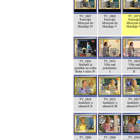
TV_1867
TV_1869
TV_1871
Putování
Putování
Putování
Mistryně do
Mistryně do
Mistryně 
Himálaje IV
Himálaje V
Himálaje 
TV_1841
TV_1852
TV_1853
Nejlepší je
Vůle nad
Vůle nad
spoléhat na svého
pokušením
pokušení
Boha v nitru IV
I
II
TV_1824
TV_1825
TV_1827
Anekdoty o
Anekdoty o
Anekdoty 
zázracích II
zázracích III
zázracích 
TV_1806
TV_1808
TV_1810