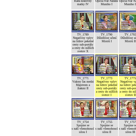
Rada královny
Opičia tvár Narada
Opičia tvár N
matky IV
Muniho I
Muniho I
TV_1789
TV_1790
TV_1792
Negatívny vplyv
Důležitost učení
Důležitost u
na lídrov pekelné
Mistrů I
Mistrů II
cesty sub-portály
a cesty do nižších
svetov X
TV_1771
TV_1773
TV_1775
Vzácny čas medzi
Negatívny vplyv
Negatívny v
Majstrom a
na lídrov pekelné
na lídrov pek
žiakmi II
cesty sub-portály
cesty sub-por
a cesty do nižších
a cesty do ni
svetov I
svetov II
TV_1754
TV_1755
TV_1757
Spojme se
Spojme se
Spojme s
s naší všemohoucí
s naší všemohoucí
s naší všemo
silou I
silou II
silou III