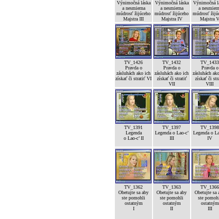
Výnimočná láska
Výnimočná láska
Výnimočná l
a nesmierna
a nesmierna
a nesmier
múdrosť žijúceho
múdrosť žijúceho
múdrosť žijú
Majstra III
Majstra IV
Majstra 
TV_1426
TV_1432
TV_1433
Pravda o
Pravda o
Pravda o
zásluhách ako ich
zásluhách ako ich
zásluhách ako
získať či stratiť VI
získať či stratiť
získať či str
VII
VIII
TV_1391
TV_1397
TV_1398
Legenda
Legenda o Lao-c’
Legenda o La
o Lao-c’ II
III
IV
TV_1362
TV_1363
TV_1366
Obetujte sa aby
Obetujte sa aby
Obetujte sa 
ste pomohli
ste pomohli
ste pomoh
ostatným
ostatným
ostatným
I
II
III