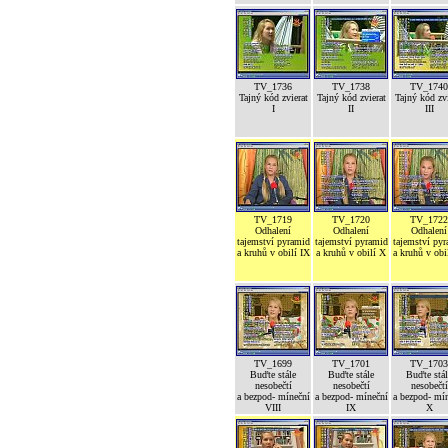
TV_1736
TV_1738
TV_1740
Tajný kód zvierat
Tajný kód zvierat
Tajný kód zvi
I
II
III
TV_1719
TV_1720
TV_1722
Odhalení
Odhalení
Odhalení
tajemství pyramid
tajemství pyramid
tajemství py
a kruhů v obilí IX
a kruhů v obilí X
a kruhů v obi
TV_1699
TV_1701
TV_1703
Buďte stále
Buďte stále
Buďte stál
nesobečtí
nesobečtí
nesobečtí
a bezpod- míneční
a bezpod- míneční
a bezpod- mí
VIII
IX
X