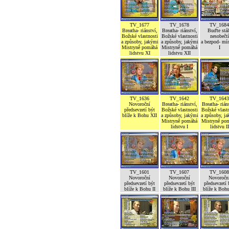
TV_1677
TV_1678
TV_1684
Breatha- riánství,
Breatha- riánství,
Buďte stál
Božské vlastnosti
Božské vlastnosti
nesobečtí
a způsoby, jakými
a způsoby, jakými
a bezpod- mí
Mistryně pomáhá
Mistryně pomáhá
I
lidstvu XI
lidstvu XII
TV_1636
TV_1642
TV_1643
Novoroční
Breatha- riánství,
Breatha- rián
předsevzetí být
Božské vlastnosti
Božské vlastn
blíže k Bohu XII
a způsoby, jakými
a způsoby, j
Mistryně pomáhá
Mistryně po
lidstvu I
lidstvu II
TV_1601
TV_1607
TV_1608
Novoroční
Novoroční
Novoročn
předsevzetí být
předsevzetí být
předsevzetí 
blíže k Bohu II
blíže k Bohu III
blíže k Boh