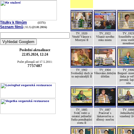
Titulky k filmům
(1371)
Seznam filmů
(.XLS)
(21.01.2016)
TV_1920
TV_1922
TV_1923
Veselé Vánoce s
Vítanie nového
Soustřeďte s
Mistryní II
roku mieru
svou vnitř
moudrost
Poslední aktualizace
22.05.2024, 12:24
Počet přístupů od 17.5.2011:
7757487
TV_1902
TV_1904
TV_1906
Svobodný duch je
Věnováno dobrým
Bezpod- mien
to nejvzácnější II
účelům
láska je ve
povzná- šaj
sila
TV_1885
TV_1887
TV_1888
Svätí vedci a
Pracovať s
Jednoduchý
ostatní jedineční
láskavosťou a
vznešený ži
ľudia pomáhajúci
dôstoj- nosťou
svetu II