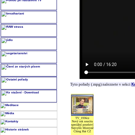
Tyto pořady (.mpg) naleznete v sekci
K
TV_1936cz
Nový rok soucitu
speciální poselství
Nejvyšši Mistryně
Ching Hai CZ