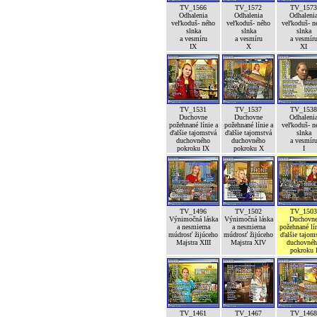
TV_1566
TV_1572
TV_1573
Odhalenia
Odhalenia
Odhaleni
veľkoduš- ného
veľkoduš- ného
veľkoduš- n
slnka
slnka
slnka
a vesmíru
a vesmíru
a vesmír
IX
X
XI
TV_1531
TV_1537
TV_1538
Duchovne
Duchovne
Odhaleni
požehnané línie a
požehnané línie a
veľkoduš- n
ďalšie tajomstvá
ďalšie tajomstvá
slnka
duchovného
duchovného
a vesmír
pokroku IX
pokroku X
I
TV_1496
TV_1502
TV_1503
Výnimočná láska
Výnimočná láska
Duchovn
a nesmierna
a nesmierna
požehnané lín
múdrosť žijúceho
múdrosť žijúceho
ďalšie tajom
Majstra XIII
Majstra XIV
duchovné
pokroku 
TV_1461
TV_1467
TV_1468