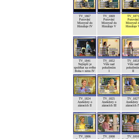
TV_1867
TV_1869
TV_1871
Putování
Putování
Putování
Mistryně do
Mistryně do
Mistryně 
Himálaje IV
Himálaje V
Himálaje 
TV_1841
TV_1852
TV_1853
Nejlepší je
Vůle nad
Vůle nad
spoléhat na svého
pokušením
pokušení
Boha v nitru IV
I
II
TV_1824
TV_1825
TV_1827
Anekdoty o
Anekdoty o
Anekdoty 
zázracích II
zázracích III
zázracích 
TV_1806
TV_1808
TV_1810