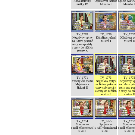
Rada královny
Opičia tvár Narada
Opičia tvár N
matky IV
Muniho I
Muniho I
TV_1789
TV_1790
TV_1792
Negatívny vplyv
Důležitost učení
Důležitost u
na lídrov pekelné
Mistrů I
Mistrů II
cesty sub-portály
a cesty do nižších
svetov X
TV_1771
TV_1773
TV_1775
Vzácny čas medzi
Negatívny vplyv
Negatívny v
Majstrom a
na lídrov pekelné
na lídrov pek
žiakmi II
cesty sub-portály
cesty sub-por
a cesty do nižších
a cesty do ni
svetov I
svetov II
TV_1754
TV_1755
TV_1757
Spojme se
Spojme se
Spojme s
s naší všemohoucí
s naší všemohoucí
s naší všemo
silou I
silou II
silou III