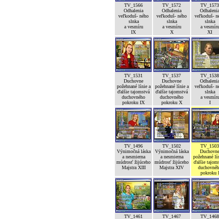
TV_1566
TV_1572
TV_1573
Odhalenia
Odhalenia
Odhaleni
veľkoduš- ného
veľkoduš- ného
veľkoduš- n
slnka
slnka
slnka
a vesmíru
a vesmíru
a vesmír
IX
X
XI
TV_1531
TV_1537
TV_1538
Duchovne
Duchovne
Odhaleni
požehnané línie a
požehnané línie a
veľkoduš- n
ďalšie tajomstvá
ďalšie tajomstvá
slnka
duchovného
duchovného
a vesmír
pokroku IX
pokroku X
I
TV_1496
TV_1502
TV_1503
Výnimočná láska
Výnimočná láska
Duchovn
a nesmierna
a nesmierna
požehnané lín
múdrosť žijúceho
múdrosť žijúceho
ďalšie tajom
Majstra XIII
Majstra XIV
duchovné
pokroku 
TV_1461
TV_1467
TV_1468