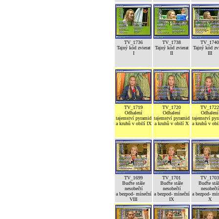
TV_1736
TV_1738
TV_1740
Tajný kód zvierat
Tajný kód zvierat
Tajný kód zvi
I
II
III
TV_1719
TV_1720
TV_1722
Odhalení
Odhalení
Odhalení
tajemství pyramid
tajemství pyramid
tajemství py
a kruhů v obilí IX
a kruhů v obilí X
a kruhů v obi
TV_1699
TV_1701
TV_1703
Buďte stále
Buďte stále
Buďte stál
nesobečtí
nesobečtí
nesobečtí
a bezpod- míneční
a bezpod- míneční
a bezpod- mí
VIII
IX
X