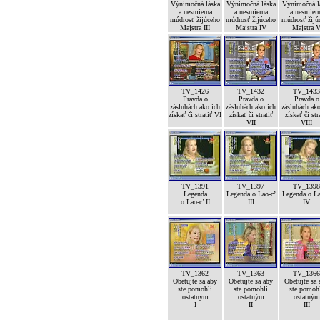
Výnimočná láska
Výnimočná láska
Výnimočná l
a nesmierna
a nesmierna
a nesmier
múdrosť žijúceho
múdrosť žijúceho
múdrosť žijú
Majstra III
Majstra IV
Majstra 
TV_1426
TV_1432
TV_1433
Pravda o
Pravda o
Pravda o
zásluhách ako ich
zásluhách ako ich
zásluhách ako
získať či stratiť VI
získať či stratiť
získať či str
VII
VIII
TV_1391
TV_1397
TV_1398
Legenda
Legenda o Lao-c’
Legenda o La
o Lao-c’ II
III
IV
TV_1362
TV_1363
TV_1366
Obetujte sa aby
Obetujte sa aby
Obetujte sa 
ste pomohli
ste pomohli
ste pomoh
ostatným
ostatným
ostatným
I
II
III