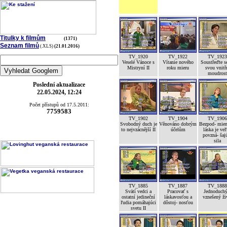
Titulky k filmům
(1371)
Seznam filmů
(.XLS)
(21.01.2016)
TV_1920
TV_1922
TV_1923
Veselé Vánoce s
Vítanie nového
Soustřeďte s
Mistryní II
roku mieru
svou vnitř
moudrost
Poslední aktualizace
22.05.2024, 12:24
Počet přístupů od 17.5.2011:
7759583
TV_1902
TV_1904
TV_1906
Svobodný duch je
Věnováno dobrým
Bezpod- mien
to nejvzácnější II
účelům
láska je ve
povzná- šaj
sila
TV_1885
TV_1887
TV_1888
Svätí vedci a
Pracovať s
Jednoduchý
ostatní jedineční
láskavosťou a
vznešený ži
ľudia pomáhajúci
dôstoj- nosťou
svetu II