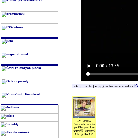
Tyto pořady (.mpg) naleznete v sekci
K
TV_1936cz
Nový rok soucitu
speciální poselství
Nejvyšši Mistryně
Ching Hai CZ