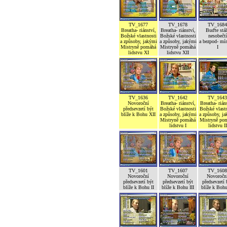
TV_1677
TV_1678
TV_1684
Breatha- riánství,
Breatha- riánství,
Buďte stál
Božské vlastnosti
Božské vlastnosti
nesobečtí
a způsoby, jakými
a způsoby, jakými
a bezpod- mí
Mistryně pomáhá
Mistryně pomáhá
I
lidstvu XI
lidstvu XII
TV_1636
TV_1642
TV_1643
Novoroční
Breatha- riánství,
Breatha- rián
předsevzetí být
Božské vlastnosti
Božské vlastn
blíže k Bohu XII
a způsoby, jakými
a způsoby, j
Mistryně pomáhá
Mistryně po
lidstvu I
lidstvu II
TV_1601
TV_1607
TV_1608
Novoroční
Novoroční
Novoročn
předsevzetí být
předsevzetí být
předsevzetí 
blíže k Bohu II
blíže k Bohu III
blíže k Boh