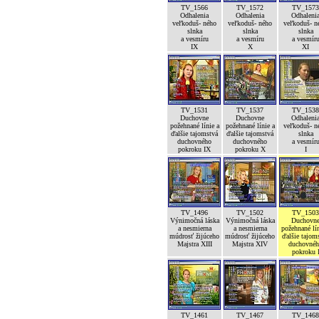
TV_1566
TV_1572
TV_1573
Odhalenia
Odhalenia
Odhaleni
veľkoduš- ného
veľkoduš- ného
veľkoduš- n
slnka
slnka
slnka
a vesmíru
a vesmíru
a vesmír
IX
X
XI
TV_1531
TV_1537
TV_1538
Duchovne
Duchovne
Odhaleni
požehnané línie a
požehnané línie a
veľkoduš- n
ďalšie tajomstvá
ďalšie tajomstvá
slnka
duchovného
duchovného
a vesmír
pokroku IX
pokroku X
I
TV_1496
TV_1502
TV_1503
Výnimočná láska
Výnimočná láska
Duchovn
a nesmierna
a nesmierna
požehnané lín
múdrosť žijúceho
múdrosť žijúceho
ďalšie tajom
Majstra XIII
Majstra XIV
duchovné
pokroku 
TV_1461
TV_1467
TV_1468