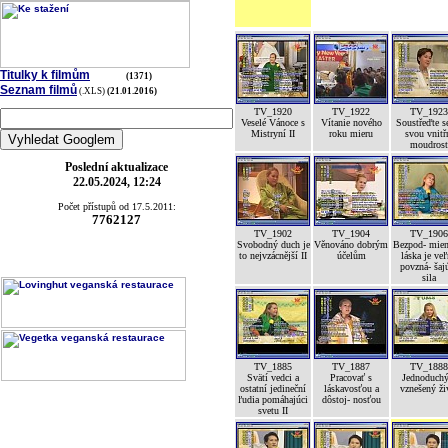
Titulky k filmům
(1371)
Seznam filmů
(.XLS)
(21.01.2016)
TV_1920
TV_1922
TV_1923
Veselé Vánoce s
Vítanie nového
Soustřeďte s
Mistryní II
roku mieru
svou vnitř
moudrost
Poslední aktualizace
22.05.2024, 12:24
Počet přístupů od 17.5.2011:
7762127
TV_1902
TV_1904
TV_1906
Svobodný duch je
Věnováno dobrým
Bezpod- mien
to nejvzácnější II
účelům
láska je ve
povzná- šaj
sila
TV_1885
TV_1887
TV_1888
Svätí vedci a
Pracovať s
Jednoduchý
ostatní jedineční
láskavosťou a
vznešený ži
ľudia pomáhajúci
dôstoj- nosťou
svetu II