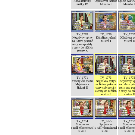
Rada královny
Opičia tvár Narada
Opičia tvár N
matky IV
Muniho I
Muniho I
TV_1789
TV_1790
TV_1792
Negatívny vplyv
Důležitost učení
Důležitost u
na lídrov pekelné
Mistrů I
Mistrů II
cesty sub-portály
a cesty do nižších
svetov X
TV_1771
TV_1773
TV_1775
Vzácny čas medzi
Negatívny vplyv
Negatívny v
Majstrom a
na lídrov pekelné
na lídrov pek
žiakmi II
cesty sub-portály
cesty sub-por
a cesty do nižších
a cesty do ni
svetov I
svetov II
TV_1754
TV_1755
TV_1757
Spojme se
Spojme se
Spojme s
s naší všemohoucí
s naší všemohoucí
s naší všemo
silou I
silou II
silou III