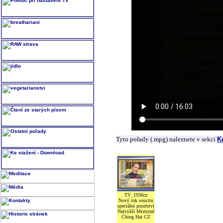
Tyto pořady (.mpg) naleznete v sekci
K
TV_1936cz
Nový rok soucitu
speciální poselství
Nejvyšši Mistryně
Ching Hai CZ