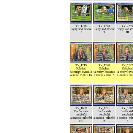
TV_1736
TV_1738
TV_1740
Tajný kód zvierat
Tajný kód zvierat
Tajný kód zvi
I
II
III
TV_1719
TV_1720
TV_1722
Odhalení
Odhalení
Odhalení
tajemství pyramid
tajemství pyramid
tajemství py
a kruhů v obilí IX
a kruhů v obilí X
a kruhů v obi
TV_1699
TV_1701
TV_1703
Buďte stále
Buďte stále
Buďte stál
nesobečtí
nesobečtí
nesobečtí
a bezpod- míneční
a bezpod- míneční
a bezpod- mí
VIII
IX
X