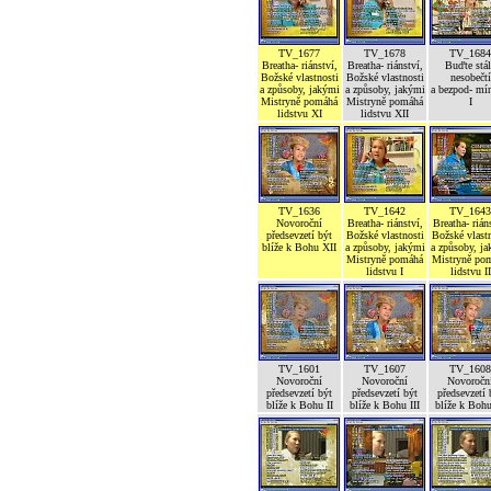
TV_1677
TV_1678
TV_1684
Breatha- riánství,
Breatha- riánství,
Buďte stál
Božské vlastnosti
Božské vlastnosti
nesobečtí
a způsoby, jakými
a způsoby, jakými
a bezpod- mí
Mistryně pomáhá
Mistryně pomáhá
I
lidstvu XI
lidstvu XII
TV_1636
TV_1642
TV_1643
Novoroční
Breatha- riánství,
Breatha- rián
předsevzetí být
Božské vlastnosti
Božské vlastn
blíže k Bohu XII
a způsoby, jakými
a způsoby, j
Mistryně pomáhá
Mistryně po
lidstvu I
lidstvu II
TV_1601
TV_1607
TV_1608
Novoroční
Novoroční
Novoročn
předsevzetí být
předsevzetí být
předsevzetí 
blíže k Bohu II
blíže k Bohu III
blíže k Boh