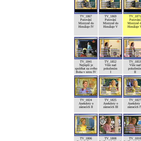
TV_1867
TV_1869
TV_1871
Putování
Putování
Putování
Mistryně do
Mistryně do
Mistryně 
Himálaje IV
Himálaje V
Himálaje 
TV_1841
TV_1852
TV_1853
Nejlepší je
Vůle nad
Vůle nad
spoléhat na svého
pokušením
pokušení
Boha v nitru IV
I
II
TV_1824
TV_1825
TV_1827
Anekdoty o
Anekdoty o
Anekdoty 
zázracích II
zázracích III
zázracích 
TV_1806
TV_1808
TV_1810