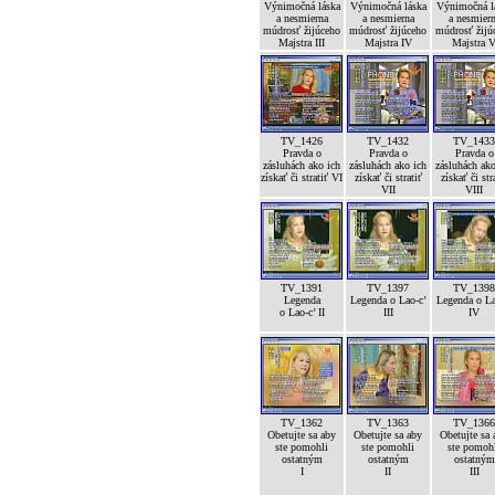
Výnimočná láska
Výnimočná láska
Výnimočná l
a nesmierna
a nesmierna
a nesmier
múdrosť žijúceho
múdrosť žijúceho
múdrosť žijú
Majstra III
Majstra IV
Majstra 
TV_1426
TV_1432
TV_1433
Pravda o
Pravda o
Pravda o
zásluhách ako ich
zásluhách ako ich
zásluhách ako
získať či stratiť VI
získať či stratiť
získať či str
VII
VIII
TV_1391
TV_1397
TV_1398
Legenda
Legenda o Lao-c’
Legenda o La
o Lao-c’ II
III
IV
TV_1362
TV_1363
TV_1366
Obetujte sa aby
Obetujte sa aby
Obetujte sa 
ste pomohli
ste pomohli
ste pomoh
ostatným
ostatným
ostatným
I
II
III