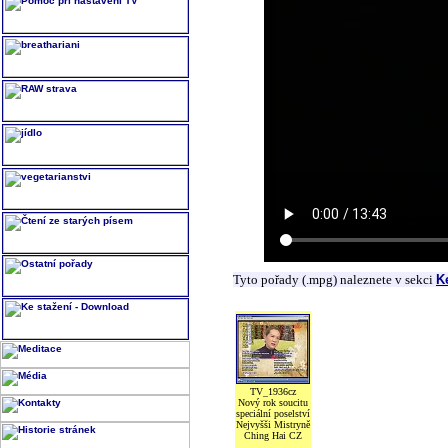
Tyto pořady (.mpg) naleznete v sekci
K
TV_1936cz
Nový rok soucitu
speciální poselství
Nejvyšši Mistryně
Ching Hai CZ