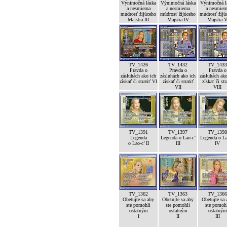
Výnimočná láska
Výnimočná láska
Výnimočná l
a nesmierna
a nesmierna
a nesmier
múdrosť žijúceho
múdrosť žijúceho
múdrosť žijú
Majstra III
Majstra IV
Majstra 
TV_1426
TV_1432
TV_1433
Pravda o
Pravda o
Pravda o
zásluhách ako ich
zásluhách ako ich
zásluhách ako
získať či stratiť VI
získať či stratiť
získať či str
VII
VIII
TV_1391
TV_1397
TV_1398
Legenda
Legenda o Lao-c’
Legenda o La
o Lao-c’ II
III
IV
TV_1362
TV_1363
TV_1366
Obetujte sa aby
Obetujte sa aby
Obetujte sa 
ste pomohli
ste pomohli
ste pomoh
ostatným
ostatným
ostatným
I
II
III