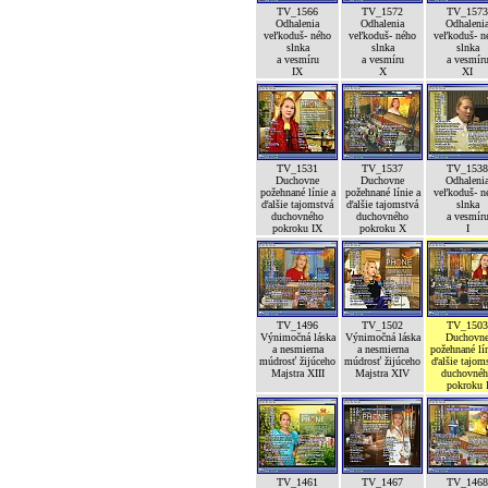
TV_1566
TV_1572
TV_1573
Odhalenia
Odhalenia
Odhaleni
veľkoduš- ného
veľkoduš- ného
veľkoduš- n
slnka
slnka
slnka
a vesmíru
a vesmíru
a vesmír
IX
X
XI
TV_1531
TV_1537
TV_1538
Duchovne
Duchovne
Odhaleni
požehnané línie a
požehnané línie a
veľkoduš- n
ďalšie tajomstvá
ďalšie tajomstvá
slnka
duchovného
duchovného
a vesmír
pokroku IX
pokroku X
I
TV_1496
TV_1502
TV_1503
Výnimočná láska
Výnimočná láska
Duchovn
a nesmierna
a nesmierna
požehnané lín
múdrosť žijúceho
múdrosť žijúceho
ďalšie tajom
Majstra XIII
Majstra XIV
duchovné
pokroku 
TV_1461
TV_1467
TV_1468