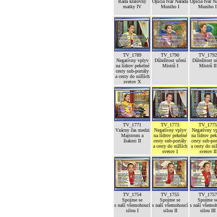
Rada královny
Opičia tvár Narada
Opičia tvár N
matky IV
Muniho I
Muniho I
TV_1789
TV_1790
TV_1792
Negatívny vplyv
Důležitost učení
Důležitost u
na lídrov pekelné
Mistrů I
Mistrů II
cesty sub-portály
a cesty do nižších
svetov X
TV_1771
TV_1773
TV_1775
Vzácny čas medzi
Negatívny vplyv
Negatívny v
Majstrom a
na lídrov pekelné
na lídrov pek
žiakmi II
cesty sub-portály
cesty sub-por
a cesty do nižších
a cesty do ni
svetov I
svetov II
TV_1754
TV_1755
TV_1757
Spojme se
Spojme se
Spojme s
s naší všemohoucí
s naší všemohoucí
s naší všemo
silou I
silou II
silou III