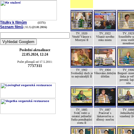
Titulky k filmům
(1371)
Seznam filmů
(.XLS)
(21.01.2016)
TV_1920
TV_1922
TV_1923
Veselé Vánoce s
Vítanie nového
Soustřeďte s
Mistryní II
roku mieru
svou vnitř
moudrost
Poslední aktualizace
22.05.2024, 12:24
Počet přístupů od 17.5.2011:
7757311
TV_1902
TV_1904
TV_1906
Svobodný duch je
Věnováno dobrým
Bezpod- mien
to nejvzácnější II
účelům
láska je ve
povzná- šaj
sila
TV_1885
TV_1887
TV_1888
Svätí vedci a
Pracovať s
Jednoduchý
ostatní jedineční
láskavosťou a
vznešený ži
ľudia pomáhajúci
dôstoj- nosťou
svetu II