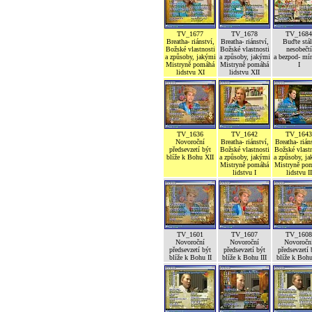
TV_1677
TV_1678
TV_1684
Breatha- riánství,
Breatha- riánství,
Buďte stál
Božské vlastnosti
Božské vlastnosti
nesobečtí
a způsoby, jakými
a způsoby, jakými
a bezpod- mí
Mistryně pomáhá
Mistryně pomáhá
I
lidstvu XI
lidstvu XII
TV_1636
TV_1642
TV_1643
Novoroční
Breatha- riánství,
Breatha- rián
předsevzetí být
Božské vlastnosti
Božské vlastn
blíže k Bohu XII
a způsoby, jakými
a způsoby, j
Mistryně pomáhá
Mistryně po
lidstvu I
lidstvu II
TV_1601
TV_1607
TV_1608
Novoroční
Novoroční
Novoročn
předsevzetí být
předsevzetí být
předsevzetí 
blíže k Bohu II
blíže k Bohu III
blíže k Boh