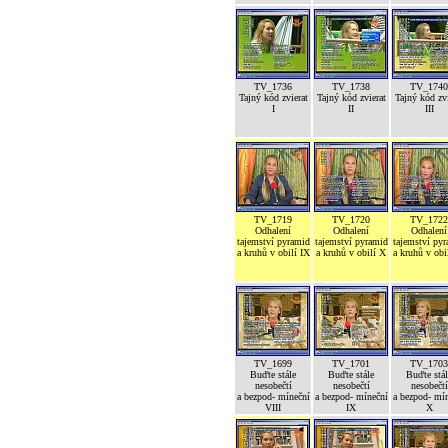
TV_1736
TV_1738
TV_1740
Tajný kód zvierat
Tajný kód zvierat
Tajný kód zvi
I
II
III
TV_1719
TV_1720
TV_1722
Odhalení
Odhalení
Odhalení
tajemství pyramid
tajemství pyramid
tajemství py
a kruhů v obilí IX
a kruhů v obilí X
a kruhů v obi
TV_1699
TV_1701
TV_1703
Buďte stále
Buďte stále
Buďte stál
nesobečtí
nesobečtí
nesobečtí
a bezpod- míneční
a bezpod- míneční
a bezpod- mí
VIII
IX
X