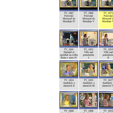
TV_1867
TV_1869
TV_1871
Putování
Putování
Putování
Mistryně do
Mistryně do
Mistryně 
Himálaje IV
Himálaje V
Himálaje 
TV_1841
TV_1852
TV_1853
Nejlepší je
Vůle nad
Vůle nad
spoléhat na svého
pokušením
pokušení
Boha v nitru IV
I
II
TV_1824
TV_1825
TV_1827
Anekdoty o
Anekdoty o
Anekdoty 
zázracích II
zázracích III
zázracích 
TV_1806
TV_1808
TV_1810