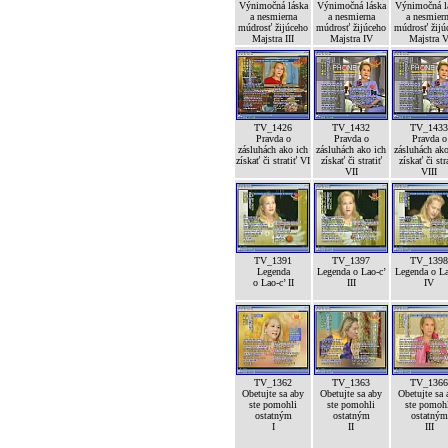
Výnimočná láska
Výnimočná láska
Výnimočná l
a nesmierna
a nesmierna
a nesmier
múdrosť žijúceho
múdrosť žijúceho
múdrosť žijú
Majstra III
Majstra IV
Majstra 
TV_1426
TV_1432
TV_1433
Pravda o
Pravda o
Pravda o
zásluhách ako ich
zásluhách ako ich
zásluhách ako
získať či stratiť VI
získať či stratiť
získať či str
VII
VIII
TV_1391
TV_1397
TV_1398
Legenda
Legenda o Lao-c’
Legenda o La
o Lao-c’ II
III
IV
TV_1362
TV_1363
TV_1366
Obetujte sa aby
Obetujte sa aby
Obetujte sa 
ste pomohli
ste pomohli
ste pomoh
ostatným
ostatným
ostatným
I
II
III