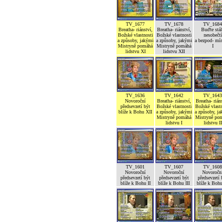
TV_1677
TV_1678
TV_1684
Breatha- riánství,
Breatha- riánství,
Buďte stál
Božské vlastnosti
Božské vlastnosti
nesobečtí
a způsoby, jakými
a způsoby, jakými
a bezpod- mí
Mistryně pomáhá
Mistryně pomáhá
I
lidstvu XI
lidstvu XII
TV_1636
TV_1642
TV_1643
Novoroční
Breatha- riánství,
Breatha- rián
předsevzetí být
Božské vlastnosti
Božské vlastn
blíže k Bohu XII
a způsoby, jakými
a způsoby, j
Mistryně pomáhá
Mistryně po
lidstvu I
lidstvu II
TV_1601
TV_1607
TV_1608
Novoroční
Novoroční
Novoročn
předsevzetí být
předsevzetí být
předsevzetí 
blíže k Bohu II
blíže k Bohu III
blíže k Boh