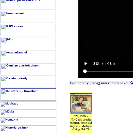
Tyto pořady (.mpg) naleznete v sekci
K
TV_1936cz
Nový rok soucitu
speciální poselství
Nejvyšši Mistryně
Ching Hai CZ