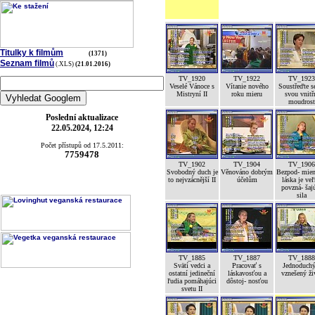
Titulky k filmům
(1371)
Seznam filmů
(.XLS)
(21.01.2016)
TV_1920
TV_1922
TV_1923
Veselé Vánoce s
Vítanie nového
Soustřeďte s
Mistryní II
roku mieru
svou vnitř
moudrost
Poslední aktualizace
22.05.2024, 12:24
Počet přístupů od 17.5.2011:
7759478
TV_1902
TV_1904
TV_1906
Svobodný duch je
Věnováno dobrým
Bezpod- mien
to nejvzácnější II
účelům
láska je ve
povzná- šaj
sila
TV_1885
TV_1887
TV_1888
Svätí vedci a
Pracovať s
Jednoduchý
ostatní jedineční
láskavosťou a
vznešený ži
ľudia pomáhajúci
dôstoj- nosťou
svetu II