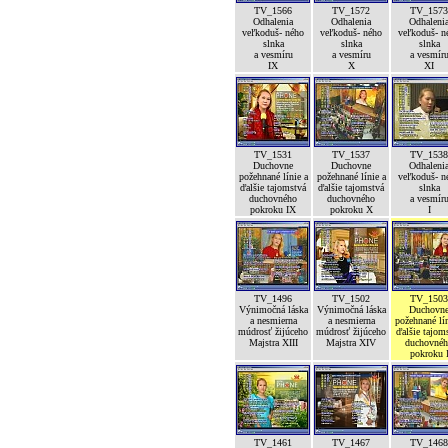
TV_1566
TV_1572
TV_1573
Odhalenia
Odhalenia
Odhaleni
veľkoduš- ného
veľkoduš- ného
veľkoduš- n
slnka
slnka
slnka
a vesmíru
a vesmíru
a vesmír
IX
X
XI
TV_1531
TV_1537
TV_1538
Duchovne
Duchovne
Odhaleni
požehnané línie a
požehnané línie a
veľkoduš- n
ďalšie tajomstvá
ďalšie tajomstvá
slnka
duchovného
duchovného
a vesmír
pokroku IX
pokroku X
I
TV_1496
TV_1502
TV_1503
Výnimočná láska
Výnimočná láska
Duchovn
a nesmierna
a nesmierna
požehnané lín
múdrosť žijúceho
múdrosť žijúceho
ďalšie tajom
Majstra XIII
Majstra XIV
duchovné
pokroku 
TV_1461
TV_1467
TV_1468