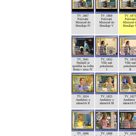
TV_1867
TV_1869
TV_1871
Putování
Putování
Putování
Mistryně do
Mistryně do
Mistryně 
Himálaje IV
Himálaje V
Himálaje 
TV_1841
TV_1852
TV_1853
Nejlepší je
Vůle nad
Vůle nad
spoléhat na svého
pokušením
pokušení
Boha v nitru IV
I
II
TV_1824
TV_1825
TV_1827
Anekdoty o
Anekdoty o
Anekdoty 
zázracích II
zázracích III
zázracích 
TV_1806
TV_1808
TV_1810