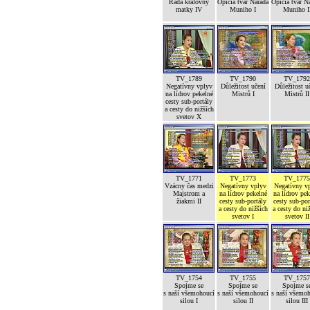
Rada královny
Opičia tvár Narada
Opičia tvár N
matky IV
Muniho I
Muniho I
TV_1789
TV_1790
TV_1792
Negatívny vplyv
Důležitost učení
Důležitost u
na lídrov pekelné
Mistrů I
Mistrů II
cesty sub-portály
a cesty do nižších
svetov X
TV_1771
TV_1773
TV_1775
Vzácny čas medzi
Negatívny vplyv
Negatívny v
Majstrom a
na lídrov pekelné
na lídrov pek
žiakmi II
cesty sub-portály
cesty sub-por
a cesty do nižších
a cesty do ni
svetov I
svetov II
TV_1754
TV_1755
TV_1757
Spojme se
Spojme se
Spojme s
s naší všemohoucí
s naší všemohoucí
s naší všemo
silou I
silou II
silou III