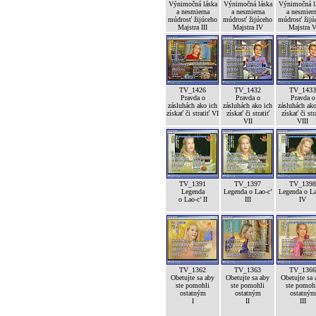
Výnimočná láska
Výnimočná láska
Výnimočná l
a nesmierna
a nesmierna
a nesmier
múdrosť žijúceho
múdrosť žijúceho
múdrosť žijú
Majstra III
Majstra IV
Majstra 
TV_1426
TV_1432
TV_1433
Pravda o
Pravda o
Pravda o
zásluhách ako ich
zásluhách ako ich
zásluhách ako
získať či stratiť VI
získať či stratiť
získať či str
VII
VIII
TV_1391
TV_1397
TV_1398
Legenda
Legenda o Lao-c’
Legenda o La
o Lao-c’ II
III
IV
TV_1362
TV_1363
TV_1366
Obetujte sa aby
Obetujte sa aby
Obetujte sa 
ste pomohli
ste pomohli
ste pomoh
ostatným
ostatným
ostatným
I
II
III