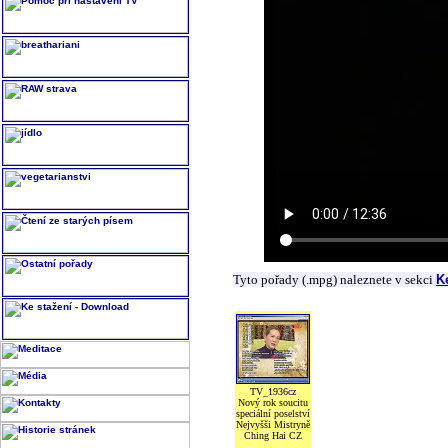
Tyto pořady (.mpg) naleznete v sekci
K
TV_1936cz
Nový rok soucitu
speciální poselství
Nejvyšši Mistryně
Ching Hai CZ