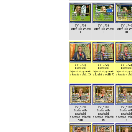
TV_1736
TV_1738
TV_1740
Tajný kód zvierat
Tajný kód zvierat
Tajný kód zvi
I
II
III
TV_1719
TV_1720
TV_1722
Odhalení
Odhalení
Odhalení
tajemství pyramid
tajemství pyramid
tajemství py
a kruhů v obilí IX
a kruhů v obilí X
a kruhů v obi
TV_1699
TV_1701
TV_1703
Buďte stále
Buďte stále
Buďte stál
nesobečtí
nesobečtí
nesobečtí
a bezpod- míneční
a bezpod- míneční
a bezpod- mí
VIII
IX
X