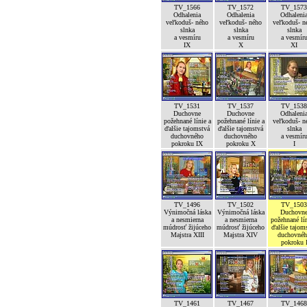
TV_1566
TV_1572
TV_1573
Odhalenia
Odhalenia
Odhaleni
veľkoduš- ného
veľkoduš- ného
veľkoduš- n
slnka
slnka
slnka
a vesmíru
a vesmíru
a vesmír
IX
X
XI
TV_1531
TV_1537
TV_1538
Duchovne
Duchovne
Odhaleni
požehnané línie a
požehnané línie a
veľkoduš- n
ďalšie tajomstvá
ďalšie tajomstvá
slnka
duchovného
duchovného
a vesmír
pokroku IX
pokroku X
I
TV_1496
TV_1502
TV_1503
Výnimočná láska
Výnimočná láska
Duchovn
a nesmierna
a nesmierna
požehnané lín
múdrosť žijúceho
múdrosť žijúceho
ďalšie tajom
Majstra XIII
Majstra XIV
duchovné
pokroku 
TV_1461
TV_1467
TV_1468