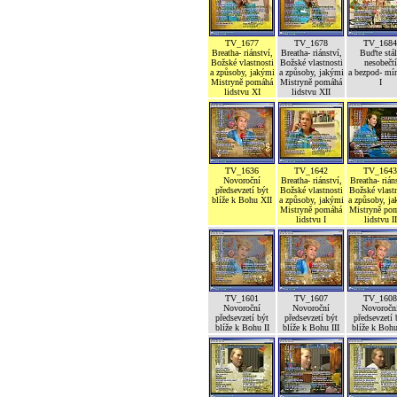
TV_1677
TV_1678
TV_1684
Breatha- riánství,
Breatha- riánství,
Buďte stál
Božské vlastnosti
Božské vlastnosti
nesobečtí
a způsoby, jakými
a způsoby, jakými
a bezpod- mí
Mistryně pomáhá
Mistryně pomáhá
I
lidstvu XI
lidstvu XII
TV_1636
TV_1642
TV_1643
Novoroční
Breatha- riánství,
Breatha- rián
předsevzetí být
Božské vlastnosti
Božské vlastn
blíže k Bohu XII
a způsoby, jakými
a způsoby, j
Mistryně pomáhá
Mistryně po
lidstvu I
lidstvu II
TV_1601
TV_1607
TV_1608
Novoroční
Novoroční
Novoročn
předsevzetí být
předsevzetí být
předsevzetí 
blíže k Bohu II
blíže k Bohu III
blíže k Boh