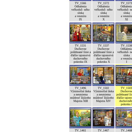
TV_1566
TV_1572
TV_1573
Odhalenia
Odhalenia
Odhaleni
veľkoduš- ného
veľkoduš- ného
veľkoduš- n
slnka
slnka
slnka
a vesmíru
a vesmíru
a vesmír
IX
X
XI
TV_1531
TV_1537
TV_1538
Duchovne
Duchovne
Odhaleni
požehnané línie a
požehnané línie a
veľkoduš- n
ďalšie tajomstvá
ďalšie tajomstvá
slnka
duchovného
duchovného
a vesmír
pokroku IX
pokroku X
I
TV_1496
TV_1502
TV_1503
Výnimočná láska
Výnimočná láska
Duchovn
a nesmierna
a nesmierna
požehnané lín
múdrosť žijúceho
múdrosť žijúceho
ďalšie tajom
Majstra XIII
Majstra XIV
duchovné
pokroku 
TV_1461
TV_1467
TV_1468