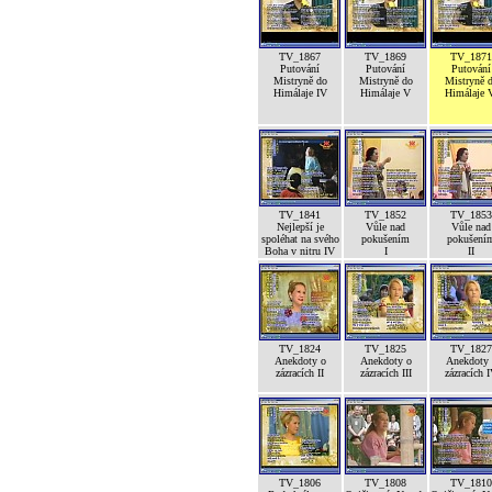
TV_1867
TV_1869
TV_1871
Putování
Putování
Putování
Mistryně do
Mistryně do
Mistryně 
Himálaje IV
Himálaje V
Himálaje 
TV_1841
TV_1852
TV_1853
Nejlepší je
Vůle nad
Vůle nad
spoléhat na svého
pokušením
pokušení
Boha v nitru IV
I
II
TV_1824
TV_1825
TV_1827
Anekdoty o
Anekdoty o
Anekdoty 
zázracích II
zázracích III
zázracích 
TV_1806
TV_1808
TV_1810