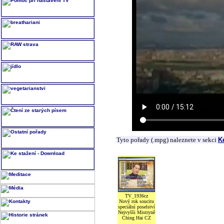
Tyto pořady (.mpg) naleznete v sekci
K
TV_1936cz
Nový rok soucitu
speciální poselství
Nejvyšši Mistryně
Ching Hai CZ