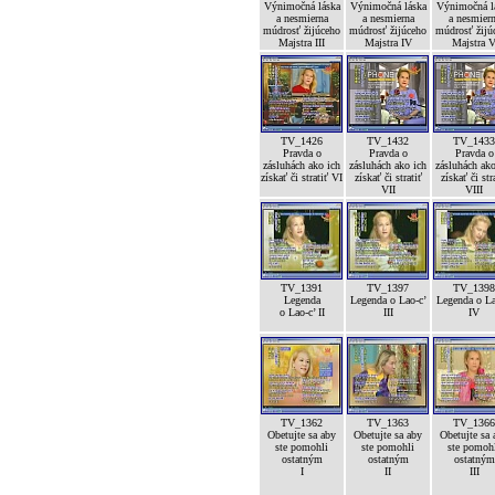
Výnimočná láska
Výnimočná láska
Výnimočná l
a nesmierna
a nesmierna
a nesmier
múdrosť žijúceho
múdrosť žijúceho
múdrosť žijú
Majstra III
Majstra IV
Majstra 
TV_1426
TV_1432
TV_1433
Pravda o
Pravda o
Pravda o
zásluhách ako ich
zásluhách ako ich
zásluhách ako
získať či stratiť VI
získať či stratiť
získať či str
VII
VIII
TV_1391
TV_1397
TV_1398
Legenda
Legenda o Lao-c’
Legenda o La
o Lao-c’ II
III
IV
TV_1362
TV_1363
TV_1366
Obetujte sa aby
Obetujte sa aby
Obetujte sa 
ste pomohli
ste pomohli
ste pomoh
ostatným
ostatným
ostatným
I
II
III