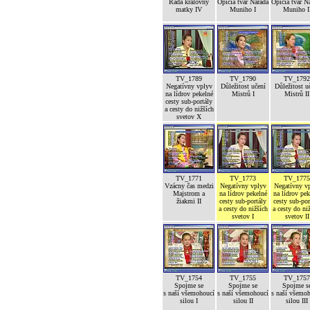
Rada královny
Opičia tvár Narada
Opičia tvár N
matky IV
Muniho I
Muniho I
TV_1789
TV_1790
TV_1792
Negatívny vplyv
Důležitost učení
Důležitost u
na lídrov pekelné
Mistrů I
Mistrů II
cesty sub-portály
a cesty do nižších
svetov X
TV_1771
TV_1773
TV_1775
Vzácny čas medzi
Negatívny vplyv
Negatívny v
Majstrom a
na lídrov pekelné
na lídrov pek
žiakmi II
cesty sub-portály
cesty sub-por
a cesty do nižších
a cesty do ni
svetov I
svetov II
TV_1754
TV_1755
TV_1757
Spojme se
Spojme se
Spojme s
s naší všemohoucí
s naší všemohoucí
s naší všemo
silou I
silou II
silou III