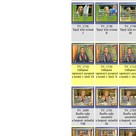
TV_1736
TV_1738
TV_1740
Tajný kód zvierat
Tajný kód zvierat
Tajný kód zvi
I
II
III
TV_1719
TV_1720
TV_1722
Odhalení
Odhalení
Odhalení
tajemství pyramid
tajemství pyramid
tajemství py
a kruhů v obilí IX
a kruhů v obilí X
a kruhů v obi
TV_1699
TV_1701
TV_1703
Buďte stále
Buďte stále
Buďte stál
nesobečtí
nesobečtí
nesobečtí
a bezpod- míneční
a bezpod- míneční
a bezpod- mí
VIII
IX
X