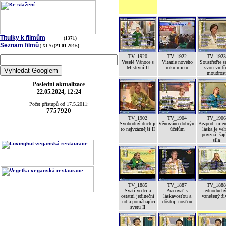
Titulky k filmům
(1371)
Seznam filmů
(.XLS)
(21.01.2016)
TV_1920
TV_1922
TV_1923
Veselé Vánoce s
Vítanie nového
Soustřeďte s
Mistryní II
roku mieru
svou vnitř
moudrost
Poslední aktualizace
22.05.2024, 12:24
Počet přístupů od 17.5.2011:
7757920
TV_1902
TV_1904
TV_1906
Svobodný duch je
Věnováno dobrým
Bezpod- mien
to nejvzácnější II
účelům
láska je ve
povzná- šaj
sila
TV_1885
TV_1887
TV_1888
Svätí vedci a
Pracovať s
Jednoduchý
ostatní jedineční
láskavosťou a
vznešený ži
ľudia pomáhajúci
dôstoj- nosťou
svetu II