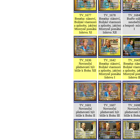
TV_1677
TV_1678
TV_1684
Breatha- riánství,
Breatha- riánství,
Buďte stál
Božské vlastnosti
Božské vlastnosti
nesobečtí
a způsoby, jakými
a způsoby, jakými
a bezpod- mí
Mistryně pomáhá
Mistryně pomáhá
I
lidstvu XI
lidstvu XII
TV_1636
TV_1642
TV_1643
Novoroční
Breatha- riánství,
Breatha- rián
předsevzetí být
Božské vlastnosti
Božské vlastn
blíže k Bohu XII
a způsoby, jakými
a způsoby, j
Mistryně pomáhá
Mistryně po
lidstvu I
lidstvu II
TV_1601
TV_1607
TV_1608
Novoroční
Novoroční
Novoročn
předsevzetí být
předsevzetí být
předsevzetí 
blíže k Bohu II
blíže k Bohu III
blíže k Boh